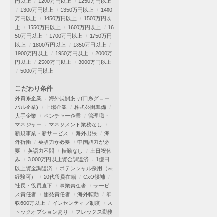
円以上
1200万円以上
1250万円以上
1300万円以上
1350万円以上
1400
万円以上
1450万円以上
1500万円以
上
1550万円以上
1600万円以上
16
50万円以上
1700万円以上
1750万円
以上
1800万円以上
1850万円以上
1900万円以上
1950万円以上
2000万
円以上
2500万円以上
3000万円以上
5000万円以上
こだわり条件
外資系企業
海外展開あり(日系グロー
バル企業)
上場企業
株式公開準備
大手企業
ベンチャー企業
管理職・
マネジャー
マネジメント業務なし
新規事業・新サービス
海外出張
海
外折衝
英語力が必要
中国語力が必
要
英語力不問
転勤なし
土日祝休
み
3,000万円以上資金調達済
1億円
以上資金調達済
ポテンシャル採用（未
経験可）
20代役員在籍
CxO候補
社長・役員直下
事業責任者
サービ
ス責任者
開発責任者
海外転勤
年
収600万以上
インセンティブ制度
ス
トックオプションあり
フレックス勤務