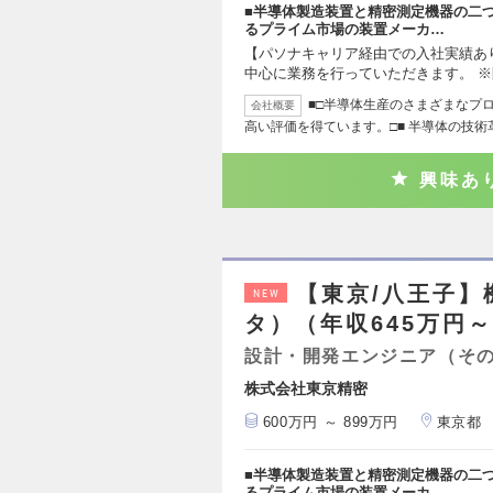
■半導体製造装置と精密測定機器の二
るプライム市場の装置メーカ…
【パソナキャリア経由での入社実績あ
中心に業務を行っていただきます。 
■□半導体生産のさまざまなプ
会社概要
高い評価を得ています。□■ 半導体の技術
興味あ
【東京/八王子】
NEW
タ）（年収645万円～
設計・開発エンジニア（そ
株式会社東京精密
600万円 ～ 899万円
東京都
■半導体製造装置と精密測定機器の二
るプライム市場の装置メーカ…