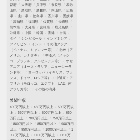
都府
大阪府
兵庫県
奈良県
和歌
山県
鳥取県
島根県
岡山県
広島
県
山口県
徳島県
香川県
愛媛県
高知県
福岡県
佐賀県
長崎県
熊本県
大分県
宮崎県
鹿児島県
沖縄県
中国
韓国
香港
台湾
タイ
シンガポール
インドネシア
フィリピン
インド
その他アジア
（ベトナム、ミャンマー等）
北米（ア
メリカ、カナダ等）
中南米（メキシ
コ、ブラジル、アルゼンチン等）
オセ
アニア（オーストラリア、ニュージーラ
ンド等）
ヨーロッパ（イギリス、フラ
ンス、ドイツ、ロシア等）
中近東・ア
フリカ（モロッコ、エジプト、UAE、南
アフリカ等）
その他の海外
希望年収
400万円以上
450万円以上
500万円以
上
550万円以上
600万円以上
650
万円以上
700万円以上
750万円以上
800万円以上
850万円以上
900万円
以上
950万円以上
1000万円以上
1
050万円以上
1100万円以上
1150万