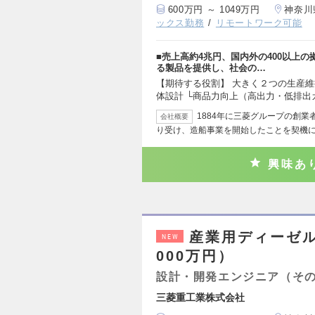
600万円 ～ 1049万円
神奈川
ックス勤務
リモートワーク可能
■売上高約4兆円、国内外の400以上
る製品を提供し、社会の…
【期待する役割】 大きく２つの生産維
体設計 └商品力向上（高出力・低排出
1884年に三菱グループの創
会社概要
り受け、造船事業を開始したことを契機
興味あ
産業用ディーゼル
NEW
000万円）
設計・開発エンジニア（そ
三菱重工業株式会社