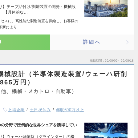
り】テープ貼付け/剥離装置の開発・機械設
。 【具体的な…
ロセスに、高性能な製造装置を供給し、お客様の
革新により…
り
詳細へ
掲載期間
26/08/05～26/08/18
機械設計（半導体製造装置/ウェーハ研削
865万円）
の他、機械・メカトロ・自動車）
上場企業
土日祝休み
年収600万以上
つの分野で圧倒的な世界シェアを獲得してい
り】ウェーハ研削盤（グラインダー）の機