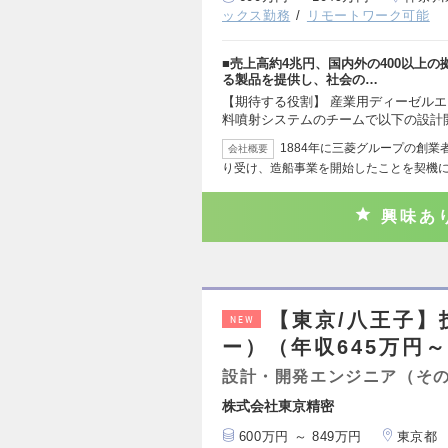
ックス勤務
リモートワーク可能
■売上高約4兆円、国内外の400以上
る製品を提供し、社会の…
【期待する役割】 産業用ディーゼルエ
料噴射システムのチームで以下の設計
1884年に三菱グループの創
会社概要
り受け、造船事業を開始したことを契機
興味あ
【東京/八王子
NEW
ー）（年収645万円～
設計・開発エンジニア（そ
株式会社東京精密
600万円 ～ 849万円
東京都