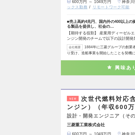
600万円 ～ 1049万円
神奈川
ックス勤務
リモートワーク可能
■売上高約4兆円、国内外の400以上
る製品を提供し、社会の…
【期待する役割】 産業用ディーゼルエ
ンジン開発のチームで以下の設計開発
1884年に三菱グループの創
会社概要
り受け、造船事業を開始したことを契機
興味あ
次世代燃料対応
NEW
ンジン）（年収600万
設計・開発エンジニア（そ
三菱重工業株式会社
600万円 ～ 1049万円
神奈川