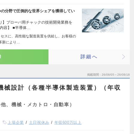
つの分野で圧倒的な世界シェアを獲得してい
り】プローバ用チャックの技術開発業務を
内容】 ■半導体…
ロセスに、高性能な製造装置を供給し、お客様の
革新により…
り
詳細へ
掲載期間
26/08/05～26/08/18
】機械設計（各種半導体製造装置）（年収
の他、機械・メカトロ・自動車）
上場企業
土日祝休み
年収600万以上