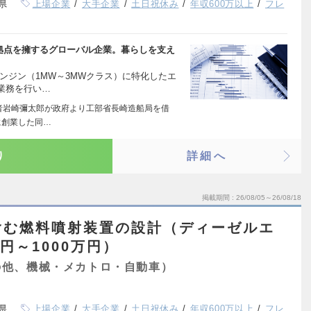
県
上場企業
大手企業
土日祝休み
年収600万以上
フレ
の拠点を擁するグローバル企業。暮らしを支え
ンジン（1MW～3MWクラス）に特化したエ
業務を行い…
業者岩崎彌太郎が政府より工部省長崎造船局を借
に創業した同…
り
詳細へ
掲載期間
26/08/05～26/08/18
含む燃料噴射装置の設計（ディーゼルエ
円～1000万円）
の他、機械・メカトロ・自動車）
県
上場企業
大手企業
土日祝休み
年収600万以上
フレ