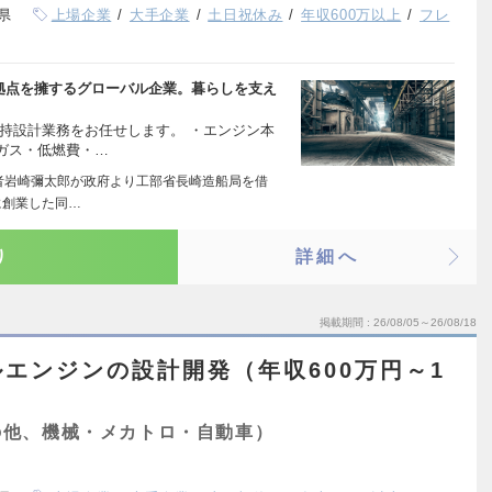
県
上場企業
大手企業
土日祝休み
年収600万以上
フレ
の拠点を擁するグローバル企業。暮らしを支え
持設計業務をお任せします。 ・エンジン本
ガス・低燃費・…
業者岩崎彌太郎が政府より工部省長崎造船局を借
に創業した同…
り
詳細へ
掲載期間
26/08/05～26/08/18
エンジンの設計開発（年収600万円～1
の他、機械・メカトロ・自動車）