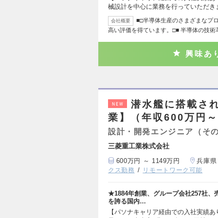
械設計を中心に業務を行っていただき
■□半導体生産のさまざまなプ
会社概要
高い評価を得ています。□■ 半導体の技術
興味あ
潜水艦に搭載さ
NEW
業】（年収600万円～
設計・開発エンジニア（そ
三菱重工業株式会社
600万円 ～ 1149万円
兵庫県
クス勤務
リモートワーク可能
★1884年創業、グループ会社257社、売
を誇る国内…
【パソナキャリア経由での入社実績あ