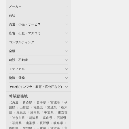
メーカー
商社
流通・小売・サービス
広告・出版・マスコミ
コンサルティング
金融
建設・不動産
メディカル
物流・運輸
その他(インフラ・教育・官公庁など)
希望勤務地
北海道
青森県
岩手県
宮城県
秋
田県
山形県
福島県
茨城県
栃木
県
群馬県
埼玉県
千葉県
東京都
神奈川県
新潟県
富山県
石川県
福井県
山梨県
長野県
岐阜県
静岡県
愛知県
三重県
滋賀県
京