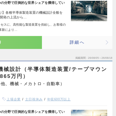
つの分野で圧倒的な世界シェアを獲得してい
り】各種半導体製造装置の機械設計全般を
※開発の上流から…
ロセスに、高性能な製造装置を供給し、お客様の
革新により…
り
詳細へ
掲載期間
26/08/05～26/08/18
機械設計（半導体製造装置/テープマウン
865万円）
の他、機械・メカトロ・自動車）
上場企業
土日祝休み
年収600万以上
つの分野で圧倒的な世界シェアを獲得してい