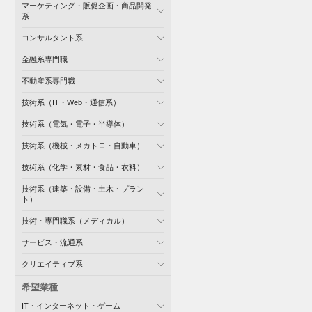
マーケティング・販促企画・商品開発
系
コンサルタント系
金融系専門職
不動産系専門職
技術系（IT・Web・通信系）
技術系（電気・電子・半導体）
技術系（機械・メカトロ・自動車）
技術系（化学・素材・食品・衣料）
技術系（建築・設備・土木・プラン
ト）
技術・専門職系（メディカル）
サービス・流通系
クリエイティブ系
希望業種
IT・インターネット・ゲーム