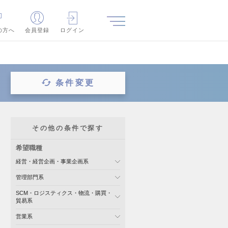
の方へ
会員登録
ログイン
条件変更
その他の条件で探す
希望職種
経営・経営企画・事業企画系
管理部門系
SCM・ロジスティクス・物流・購買・
貿易系
営業系