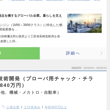
の拠点を擁するグローバル企業。暮らしを支え
ンジン（1MW～3MWクラス）に特化した燃
開発業務を…
業者岩崎彌太郎が政府より工部省長崎造船局を借
に創業した同…
り
詳細へ
掲載期間
26/08/05～26/08/18
】技術開発（プローバ用チャック・チラ
840万円）
の他、機械・メカトロ・自動車）
上場企業
土日祝休み
年収600万以上