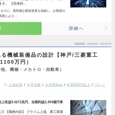
ます。 【具体的…
ロセスに、高性能な製造装置を供給し、お客様の
革新により…
り
詳細へ
掲載期間
26/08/05～26/08/18
れる機械装備品の設計【神戸/三菱重工
1100万円）
の他、機械・メカトロ・自動車）
上場企業
大手企業
土日祝休み
年収600万以上
フレッ
上収益5.0271兆円、当期利益2,454億円等
り】【職務内容】 プライム上場、重工業業