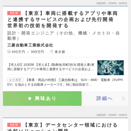
掲載期間
26/08/06～26/08/19
【東京】車両に搭載するアプリや車両
NEW
と連携するサービスの企画および先行開発
世界初の技術を開発する
設計・開発エンジニア（その他、機械・メカトロ・自
動車）
三菱自動車工業株式会社
450万円 ～ 999万円
東京都
【求人ID】103038 【求人名】(勤務地:田町/担当:開発人事)車
両に搭載するアプリや車両と連携するサービスの企画およ…
【事業・商品の特徴】 三菱自動車は、SUV・4WD・電動車（EV/PH
会社概要
EV）を強みとする自動車メーカーです。特に独自技術で…
興味あり
詳細へ
掲載期間
26/08/06～26/08/19
【東京】データセンター領域における
NEW