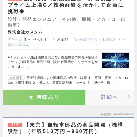
プライム上場G／技術経験を活かして企画に
挑戦◆
設計・開発エンジニア（その他、機械・メカトロ・自
動車）
株式会社カスタム
550万円 ～ 749万円
東京都
英語力不問
転勤なし
年
収600万以上
■ミッション 汎用計測機器および、医療機器の開発 ■業務イ
メージ (1)新製品の商品企画～設計 代理店からリサーチをか
ける、また…
電子計測器および関連商品の製造、販売 １，電気、電子、メカトロ
会社概要
系の汎用計測器 ２，省エネ、節電用計測器、ツール ３，理化学、環…
興味あり
詳細へ
掲載期間
26/08/07～26/08/20
【東京】自転車部品の商品開発（機構
NEW
設計）（年収510万円～960万円）