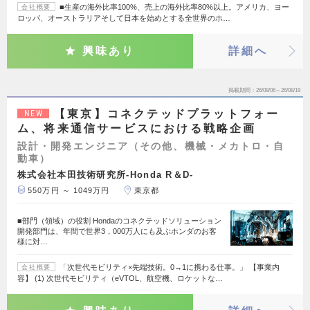
■生産の海外比率100%、売上の海外比率80%以上。アメリカ、ヨー
会社概要
ロッパ、オーストラリアそして日本を始めとする全世界のホ…
興味あり
詳細へ
掲載期間
26/08/06～26/08/19
【東京】コネクテッドプラットフォー
NEW
ム、将来通信サービスにおける戦略企画
設計・開発エンジニア（その他、機械・メカトロ・自
動車）
株式会社本田技術研究所-Honda R＆D-
550万円 ～ 1049万円
東京都
■部門（領域）の役割 Hondaのコネクテッドソリューション
開発部門は、年間で世界3，000万人にも及ぶホンダのお客
様に対…
「次世代モビリティ×先端技術。0→1に携わる仕事。」 【事業内
会社概要
容】 (1) 次世代モビリティ（eVTOL、航空機、ロケットな…