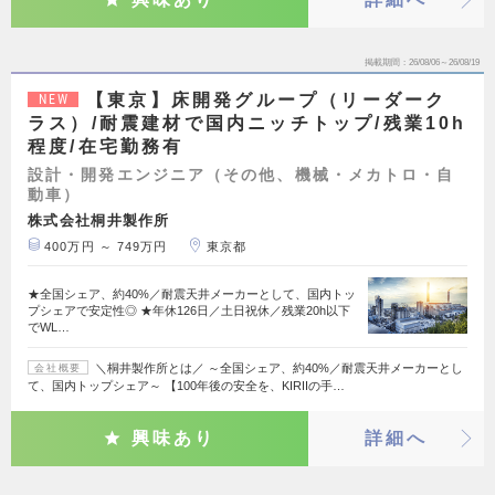
掲載期間
26/08/06～26/08/19
【東京】床開発グループ（リーダーク
NEW
ラス）/耐震建材で国内ニッチトップ/残業10h
程度/在宅勤務有
設計・開発エンジニア（その他、機械・メカトロ・自
動車）
株式会社桐井製作所
400万円 ～ 749万円
東京都
★全国シェア、約40%／耐震天井メーカーとして、国内トッ
プシェアで安定性◎ ★年休126日／土日祝休／残業20h以下
でWL…
＼桐井製作所とは／ ～全国シェア、約40%／耐震天井メーカーとし
会社概要
て、国内トップシェア～ 【100年後の安全を、KIRIIの手…
興味あり
詳細へ