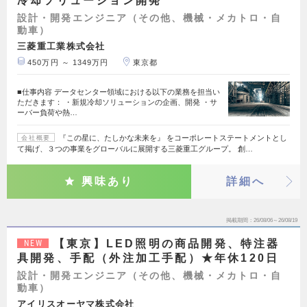
冷却ソリューション開発
設計・開発エンジニア（その他、機械・メカトロ・自
動車）
三菱重工業株式会社
450万円 ～ 1349万円
東京都
■仕事内容 データセンター領域における以下の業務を担当い
ただきます： ・新規冷却ソリューションの企画、開発 ・サ
ーバー負荷や熱…
『この星に、たしかな未来を』 をコーポレートステートメントとし
会社概要
て掲げ、３つの事業をグローバルに展開する三菱重工グループ。 創…
興味あり
詳細へ
掲載期間
26/08/06～26/08/19
【東京】LED照明の商品開発、特注器
NEW
具開発、手配（外注加工手配）★年休120日
設計・開発エンジニア（その他、機械・メカトロ・自
動車）
アイリスオーヤマ株式会社