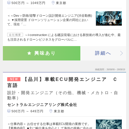
500万円 ～ 1049万円
東京都
＜＜Dev＞防衛/迎撃ドローン設計開発エンジニア(渋谷勤務)
＞ ▼採用背景 ドローンソリューション企業の同社におい
て、現在「…
～i-construction による建設現場における新技術の導入が進む中、最
会社概要
も注目されるドローンビジネスをグローバルに…
興味あり
詳細へ
掲載期間
26/08/06～26/08/19
【品川】車載ECU開発エンジニア Ｃ
NEW
言語
設計・開発エンジニア（その他、機械・メカトロ・自
動車）
セントラルエンジニアリング株式会社
500万円 ～ 649万円
東京都
＜仕事内容＞ お任せする仕事は車載ECU開発の業務です。
【業務内容】 ■主に輸出車を中心として海外の規格に合わせ