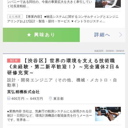
ンパニーである同社の、今後の事業拡大を大きく牽引してい
く社長直轄組…
【事業内容】 ■物流システムに関するコンサルティングとエンジニ
会社概要
アリングおよび設計・製造・据付・サービス ▼イントラロジスティ…
興味あり
詳細へ
掲載期間
26/08/06～26/08/19
【渋谷区】世界の環境を支える技術職
NEW
《未経験・第二新卒歓迎！》～完全週休2日＆
研修充実～
設計・開発エンジニア（その他、機械・メカトロ・自
動車）
英弘精機株式会社
400万円 ～ 649万円
東京都
●業務内容 当社は、気象庁の観測システムにも採用される日
射計・日照計など、環境計測機器の製造販売を行うメーカー
です。世界各…