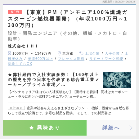
掲載期間
26/08/05～26/08/18
【東京】PM（アンモニア100%燃焼ガ
NEW
スタービン燃焼器開発）（年収1000万円～1
300万円）
設計・開発エンジニア（その他、機械・メカトロ・自
動車）
株式会社ＩＨＩ
1000万円 ～ 1349万円
東京都
上場企業
大手企業
土
日祝休み
年収600万以上
フレックス勤務
リモートワーク可能
副業してもOK
★弊社経由で入社実績多数！【160年以上
の歴史を持つ日本を代表する総合重工業メ
ーカー／プライム市場／…
【パソナキャリア経由での入社実績あり】【期待する役割】 同社はカーボンニ
ュートラルに向けた燃料アンモニアバリューチェーン構…
産業や社会を支えるさまざまなプラント、機械、設備から身近な暮
会社概要
らしで役立つ設備まで、多彩な製品を提供。 そして、その製品群は…
興味あり
詳細へ