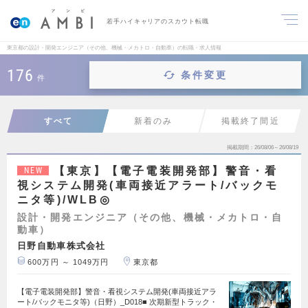
若手ハイキャリアのスカウト転職
東京都の設計・開発エンジニア（その他、機械・メカトロ・自動車）の転職・求人情報
176
条件変更
件
すべて
新着のみ
掲載終了間近
掲載期間
26/08/06～26/08/19
【東京】【電子電装開発部】警音・看
NEW
視システム開発(車両接近アラート/バックモ
ニタ等)/WLB◎
設計・開発エンジニア（その他、機械・メカトロ・自
動車）
日野自動車株式会社
600万円 ～ 1049万円
東京都
【電子電装開発部】警音・看視システム開発(車両接近アラ
ート/バックモニタ等)（日野）_D018■ 次期新型トラック・