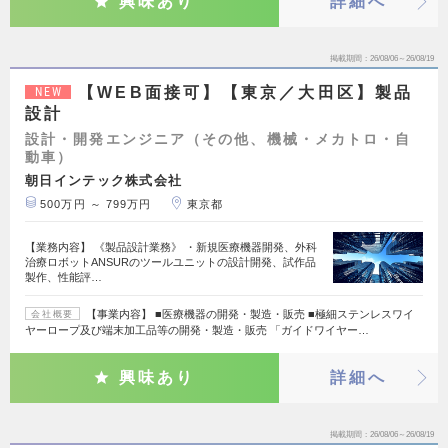
興味あり
詳細へ
掲載期間
26/08/06～26/08/19
【WEB面接可】【東京／大田区】製品
NEW
設計
設計・開発エンジニア（その他、機械・メカトロ・自
動車）
朝日インテック株式会社
500万円 ～ 799万円
東京都
【業務内容】 《製品設計業務》 ・新規医療機器開発、外科
治療ロボットANSURのツールユニットの設計開発、試作品
製作、性能評…
【事業内容】 ■医療機器の開発・製造・販売 ■極細ステンレスワイ
会社概要
ヤーロープ及び端末加工品等の開発・製造・販売 「ガイドワイヤー…
興味あり
詳細へ
掲載期間
26/08/06～26/08/19