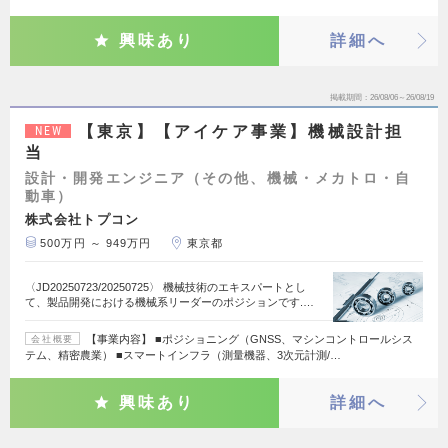
興味あり
詳細へ
掲載期間
26/08/06～26/08/19
【東京】【アイケア事業】機械設計担
NEW
当
設計・開発エンジニア（その他、機械・メカトロ・自
動車）
株式会社トプコン
500万円 ～ 949万円
東京都
〈JD20250723/20250725〉 機械技術のエキスパートとし
て、製品開発における機械系リーダーのポジションです.…
【事業内容】 ■ポジショニング（GNSS、マシンコントロールシス
会社概要
テム、精密農業） ■スマートインフラ（測量機器、3次元計測/…
興味あり
詳細へ