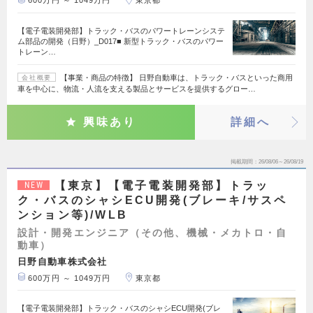
600万円 ～ 1049万円
東京都
【電子電装開発部】トラック・バスのパワートレーンシステ
ム部品の開発（日野）_D017■ 新型トラック・バスのパワー
トレーン…
【事業・商品の特徴】 日野自動車は、トラック・バスといった商用
会社概要
車を中心に、物流・人流を支える製品とサービスを提供するグロー…
興味あり
詳細へ
掲載期間
26/08/06～26/08/19
【東京】【電子電装開発部】トラッ
NEW
ク・バスのシャシECU開発(ブレーキ/サスペ
ンション等)/WLB
設計・開発エンジニア（その他、機械・メカトロ・自
動車）
日野自動車株式会社
600万円 ～ 1049万円
東京都
【電子電装開発部】トラック・バスのシャシECU開発(ブレ