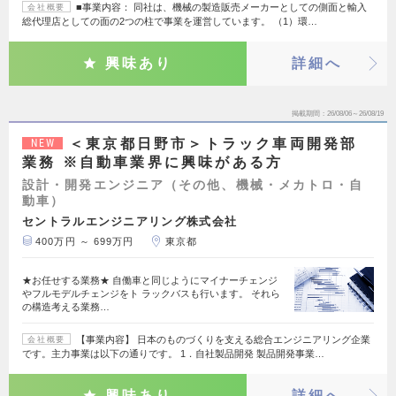
■事業内容： 同社は、機械の製造販売メーカーとしての側面と輸入
会社概要
総代理店としての面の2つの柱で事業を運営しています。 （1）環…
興味あり
詳細へ
掲載期間
26/08/06～26/08/19
＜東京都日野市＞トラック車両開発部
NEW
業務 ※自動車業界に興味がある方
設計・開発エンジニア（その他、機械・メカトロ・自
動車）
セントラルエンジニアリング株式会社
400万円 ～ 699万円
東京都
★お任せする業務★ 自働車と同じようにマイナーチェンジ
やフルモデルチェンジをト ラックバスも行います。 それら
の構造考える業務…
【事業内容】 日本のものづくりを支える総合エンジニアリング企業
会社概要
です。主力事業は以下の通りです。 1．自社製品開発 製品開発事業…
興味あり
詳細へ