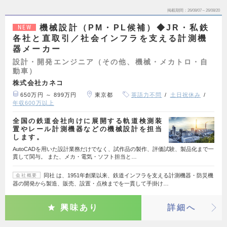
掲載期間
26/08/07～26/08/20
機械設計（PM・PL候補）◆JR・私鉄
NEW
各社と直取引／社会インフラを支える計測機
器メーカー
設計・開発エンジニア（その他、機械・メカトロ・自
動車）
株式会社カネコ
650万円 ～ 899万円
東京都
英語力不問
土日祝休み
年収600万以上
全国の鉄道会社向けに展開する軌道検測装
置やレール計測機器などの機械設計を担当
します。
AutoCADを用いた設計業務だけでなく、試作品の製作、評価試験、製品化まで一
貫して関与。 また、メカ・電気・ソフト担当と…
同社 は、1951年創業以来、鉄道インフラを支える計測機器・防災機
会社概要
器の開発から製造、販売、設置・点検までを一貫して手掛け…
興味あり
詳細へ