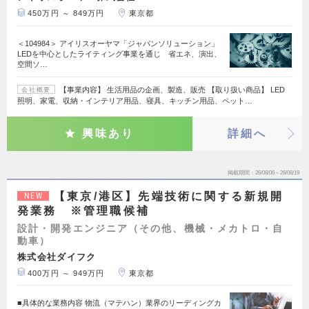
450万円 ～ 849万円
東京都
＜104984＞ アイリスオーヤマ「ジャパンソリューション」
LEDを中心としたライティング事業を通じ 省エネ、演出、
空間ソ…
【事業内容】 生活用品の企画、製造、販売 【取り扱い商品】 LED
会社概要
照明、家電、収納・インテリア用品、寝具、キッチン用品、ペット…
興味あり
詳細へ
掲載期間
26/08/06～26/08/19
【東京/港区】先端技術に関する新規開
NEW
発業務 ※管理職候補
設計・開発エンジニア（その他、機械・メカトロ・自
動車）
株式会社ダイフク
400万円 ～ 949万円
東京都
■具体的な業務内容 物流（マテハン）業界のリーディングカ