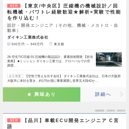
【東京/中央区】圧縮機の機械設計／回
NEW
転機械・パワトレ経験歓迎★解析×実験で性能
を作り込む！
設計・開発エンジニア（その他、機械・メカトロ・自
動車）
ダイキン工業株式会社
500万円 ～ 949万円
東京都
26-空生TIC圧縮-01.圧縮機の製品設計、要素技術開発 【担当
業務】 ■ミッション ダイキン工業では、グローバルでの空
調需…
【空気で答えを出す会社】 ダイキン工業株式会社は、日本の大阪府
会社概要
大阪市に本社を置き、約170か国に事業展開し世界五大陸42か…
興味あり
詳細へ
掲載期間
26/08/06～26/08/19
【品川】車載ECU開発エンジニア C言
NEW
語