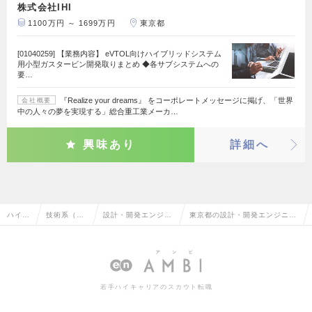
株式会社IHI
1100万円 ～ 1699万円
東京都
[01040259] 【業務内容】 eVTOL向けハイブリッドシステム
用小型ガスタービン開発取りまとめ ◆各サブシステムへの
要…
『Realize your dreams』 をコーポレートメッセージに掲げ、「世界
会社概要
中の人々の夢を実現する」総合重工業メーカ…
興味あり
詳細へ
ハイク
技術系（機
設計・開発エンジニ
東京都の設計・開発エンジニア
ラス求
械・メカト
ア（その他、機械・
（その他、機械・メカトロ・自
人TOP
ロ・自動
メカトロ・自動車）
動車）の転職・求人情報一覧
車）
若手ハイキャリアのスカウト転職