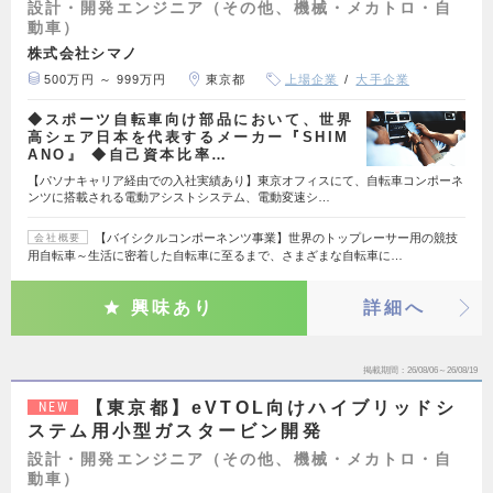
設計・開発エンジニア（その他、機械・メカトロ・自
動車）
株式会社シマノ
500万円 ～ 999万円
東京都
上場企業
大手企業
◆スポーツ自転車向け部品において、世界
高シェア日本を代表するメーカー『SHIM
ANO』 ◆自己資本比率…
【パソナキャリア経由での入社実績あり】東京オフィスにて、自転車コンポーネ
ンツに搭載される電動アシストシステム、電動変速シ…
【バイシクルコンポーネンツ事業】世界のトップレーサー用の競技
会社概要
用自転車～生活に密着した自転車に至るまで、さまざまな自転車に…
興味あり
詳細へ
掲載期間
26/08/06～26/08/19
【東京都】eVTOL向けハイブリッドシ
NEW
ステム用小型ガスタービン開発
設計・開発エンジニア（その他、機械・メカトロ・自
動車）