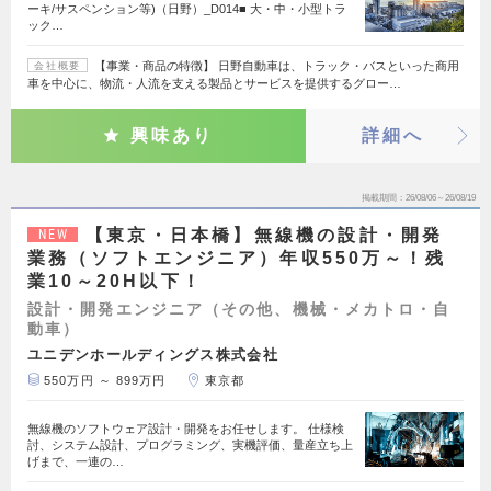
ーキ/サスペンション等)（日野）_D014■ 大・中・小型トラ
ック…
【事業・商品の特徴】 日野自動車は、トラック・バスといった商用
会社概要
車を中心に、物流・人流を支える製品とサービスを提供するグロー…
興味あり
詳細へ
掲載期間
26/08/06～26/08/19
【東京・日本橋】無線機の設計・開発
NEW
業務（ソフトエンジニア）年収550万～！残
業10～20H以下！
設計・開発エンジニア（その他、機械・メカトロ・自
動車）
ユニデンホールディングス株式会社
550万円 ～ 899万円
東京都
無線機のソフトウェア設計・開発をお任せします。 仕様検
討、システム設計、プログラミング、実機評価、量産立ち上
げまで、一連の…