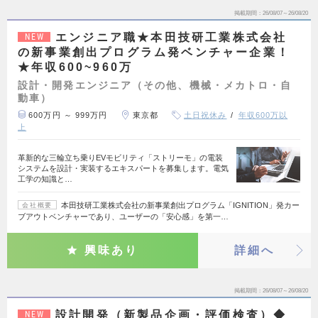
掲載期間
26/08/07～26/08/20
エンジニア職★本田技研工業株式会社
NEW
の新事業創出プログラム発ベンチャー企業！
★年収600~960万
設計・開発エンジニア（その他、機械・メカトロ・自
動車）
600万円 ～ 999万円
東京都
土日祝休み
年収600万以
上
革新的な三輪立ち乗りEVモビリティ「ストリーモ」の電装
システムを設計・実装するエキスパートを募集します。電気
工学の知識と…
本田技研工業株式会社の新事業創出プログラム「IGNITION」発カー
会社概要
ブアウトベンチャーであり、ユーザーの「安心感」を第一…
興味あり
詳細へ
掲載期間
26/08/07～26/08/20
設計開発（新製品企画・評価検査）◆
NEW