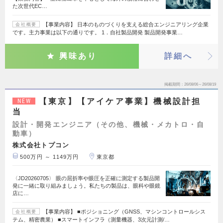
た次世代EC…
【事業内容】 日本のものづくりを支える総合エンジニアリング企業
会社概要
です。主力事業は以下の通りです。 1．自社製品開発 製品開発事業…
興味あり
詳細へ
掲載期間
26/08/06～26/08/19
【東京】【アイケア事業】機械設計担
NEW
当
設計・開発エンジニア（その他、機械・メカトロ・自
動車）
株式会社トプコン
500万円 ～ 1149万円
東京都
〈JD20260705〉 眼の屈折率や眼圧を正確に測定する製品開
発に一緒に取り組みましょう。私たちの製品は、眼科や眼鏡
店に…
【事業内容】 ■ポジショニング（GNSS、マシンコントロールシス
会社概要
テム、精密農業） ■スマートインフラ（測量機器、3次元計測/…