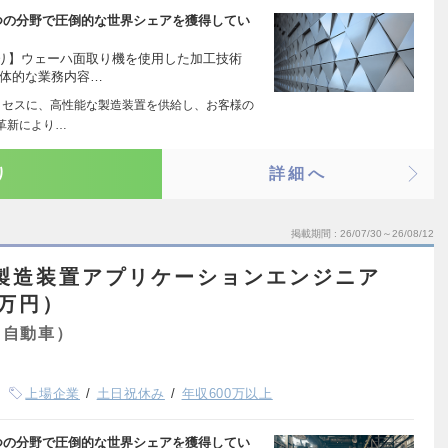
つの分野で圧倒的な世界シェアを獲得してい
り】ウェーハ面取り機を使用した加工技術
具体的な業務内容…
ロセスに、高性能な製造装置を供給し、お客様の
革新により…
り
詳細へ
掲載期間
26/07/30～26/08/12
製造装置アプリケーションエンジニア
5万円）
・自動車）
上場企業
土日祝休み
年収600万以上
つの分野で圧倒的な世界シェアを獲得してい