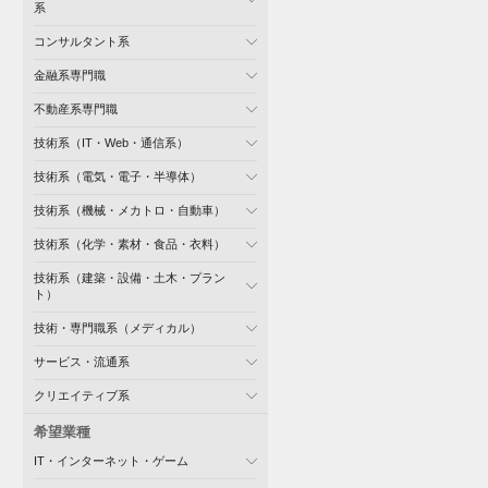
系
コンサルタント系
金融系専門職
不動産系専門職
技術系（IT・Web・通信系）
技術系（電気・電子・半導体）
技術系（機械・メカトロ・自動車）
技術系（化学・素材・食品・衣料）
技術系（建築・設備・土木・プラン
ト）
技術・専門職系（メディカル）
サービス・流通系
クリエイティブ系
希望業種
IT・インターネット・ゲーム