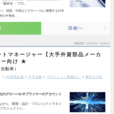
・最終化 ・プロ…
パ、韓国、中国などグローバルに展開する日本
台湾の半導体…
り
詳細へ
掲載期間
26/07/29～26/08/11
アカウントマネージャー【大手外資部品メーカ
ー向け ★
・自動車）
外資系企業
大手企業
マネジメント業務なし
英語力が必
本社のグローバルサプライヤーのアカウント
ながら、開発・設計・プロジェクトマネジ
のプロジェクトに…