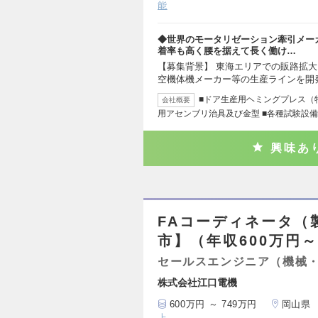
能
◆世界のモータリゼーション牽引メー
着率も高く腰を据えて長く働け…
【募集背景】 東海エリアでの販路拡大
空機体機メーカー等の生産ラインを開
■ドア生産用ヘミングプレス（特
会社概要
用アセンブリ治具及び金型 ■各種試験設備
興味あ
FAコーディネータ（
市】（年収600万円～
セールスエンジニア（機械
株式会社江口電機
600万円 ～ 749万円
岡山県
上