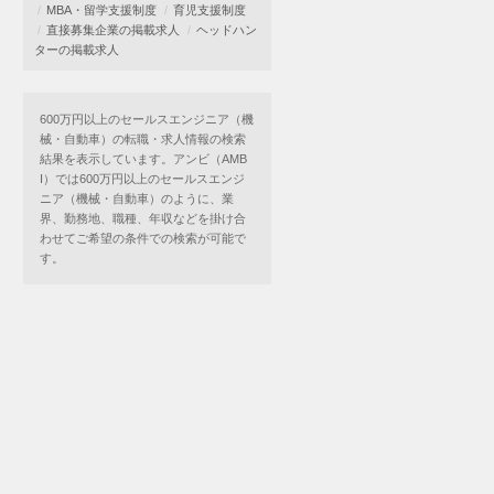
MBA・留学支援制度
育児支援制度
直接募集企業の掲載求人
ヘッドハン
ターの掲載求人
600万円以上のセールスエンジニア（機
械・自動車）の転職・求人情報の検索
結果を表示しています。アンビ（AMB
I）では600万円以上のセールスエンジ
ニア（機械・自動車）のように、業
界、勤務地、職種、年収などを掛け合
わせてご希望の条件での検索が可能で
す。