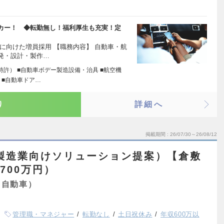
カー！ ◆転勤無し！福利厚生も充実！定
に向けた増員採用 【職務内容】 自動車・航
発・設計・製作…
許） ■自動車ボデー製造設備・治具 ■航空機
 ■自動車ドア…
り
詳細へ
掲載期間
26/07/30～26/08/12
製造業向けソリューション提案）【倉敷
700万円）
・自動車）
管理職・マネジャー
転勤なし
土日祝休み
年収600万以