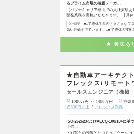
るプライム市場の装置メーカ…
【パソナキャリア経由での入社実績あ
開発業務を実施いただきます。 【具
■□半導体生産のさまざまなプ
会社概要
高い評価を得ています。□■ 半導体の技術
興味あ
★自動車アーキテクト
フレックス/リモートワ
セールスエンジニア（機械
1000万円 ～ 1499万円
神奈
収600万以上
フレックス勤務
ISO-26262およびAECQ-100/1
トの…
・顧客との効果的なコミュニケーショ