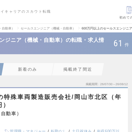
ハイキャリアのスカウト転職
初めて
・自動車）
セールスエンジニア（機械・自動車）
600万円以上のセールスエンジニ
エンジニア（機械・自動車）の転職・求人情
61
件
新着のみ
掲載終了間近
掲載期間
26/07/30～26/08/12
の特殊車両製造販売会社/岡山市北区（年
円）
・自動車）
管理職・マネジャー
転勤なし
土日祝休み
年収600万以