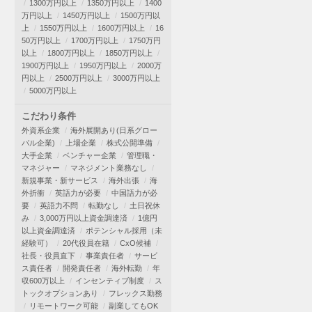
1300万円以上
1350万円以上
1400
万円以上
1450万円以上
1500万円以
上
1550万円以上
1600万円以上
16
50万円以上
1700万円以上
1750万円
以上
1800万円以上
1850万円以上
1900万円以上
1950万円以上
2000万
円以上
2500万円以上
3000万円以上
5000万円以上
こだわり条件
外資系企業
海外展開あり(日系グロー
バル企業)
上場企業
株式公開準備
大手企業
ベンチャー企業
管理職・
マネジャー
マネジメント業務なし
新規事業・新サービス
海外出張
海
外折衝
英語力が必要
中国語力が必
要
英語力不問
転勤なし
土日祝休
み
3,000万円以上資金調達済
1億円
以上資金調達済
ポテンシャル採用（未
経験可）
20代役員在籍
CxO候補
社長・役員直下
事業責任者
サービ
ス責任者
開発責任者
海外転勤
年
収600万以上
インセンティブ制度
ス
トックオプションあり
フレックス勤務
リモートワーク可能
副業してもOK