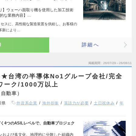
り】ウェーハ面取り機を使用した加工技術
体的な業務内容】…
ロセスに、高性能な製造装置を供給し、お客様の
革新により…
り
詳細へ
掲載期間
26/07/29～26/08/11
★台湾の半導体No1グループ会社/完全
ーク/1000万以上
・自動車）
川県
外資系企業
海外折衝
英語力が必要
土日祝休み
年
04に基づく4つのASILレベルで、自動車プロジェク
ンおよび多文化、地理的に分散した組織内