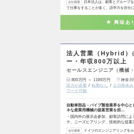
日本法人は、顧客とグループを
会社概要
て仕事をすることが多く、語学力を存分
興味あ
法人営業（Hybri
ー・年収800万以上
セールスエンジニア（機械
800万円 ～ 1199万円
神奈川
語力が必要
転勤なし
土日祝休み
ワーク可能
自動車部品・パイプ製造業界を中心と
ネな産業用機械の提案営業を担…
・国内外の展示会参加、顧客訪問によ
チ、ニーズヒアリング、技術的な提案
ドイツのエンジニアリングをル
会社概要