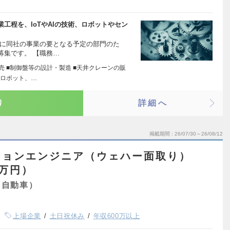
工程を、IoTやAIの技術、ロボットやセン
的に同社の事業の要となる予定の部門のた
募集です。 【職務…
売 ■制御盤等の設計・製造 ■天井クレーンの販
用ロボット、…
り
詳細へ
掲載期間
26/07/30～26/08/12
ションエンジニア（ウェハー面取り）
5万円）
・自動車）
上場企業
土日祝休み
年収600万以上