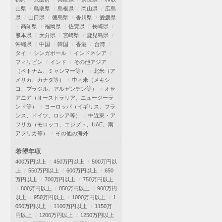
山県
鳥取県
島根県
岡山県
広島
県
山口県
徳島県
香川県
愛媛県
高知県
福岡県
佐賀県
長崎県
熊本県
大分県
宮崎県
鹿児島県
沖縄県
中国
韓国
香港
台湾
タイ
シンガポール
インドネシア
フィリピン
インド
その他アジア
（ベトナム、ミャンマー等）
北米（ア
メリカ、カナダ等）
中南米（メキシ
コ、ブラジル、アルゼンチン等）
オセ
アニア（オーストラリア、ニュージーラ
ンド等）
ヨーロッパ（イギリス、フラ
ンス、ドイツ、ロシア等）
中近東・ア
フリカ（モロッコ、エジプト、UAE、南
アフリカ等）
その他の海外
希望年収
400万円以上
450万円以上
500万円以
上
550万円以上
600万円以上
650
万円以上
700万円以上
750万円以上
800万円以上
850万円以上
900万円
以上
950万円以上
1000万円以上
1
050万円以上
1100万円以上
1150万
円以上
1200万円以上
1250万円以上