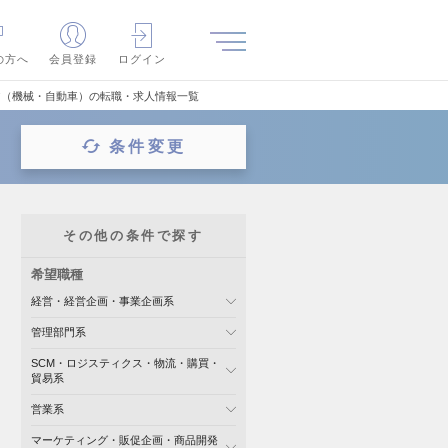
の方へ
会員登録
ログイン
ア（機械・自動車）の転職・求人情報一覧
条件変更
その他の条件で探す
希望職種
経営・経営企画・事業企画系
管理部門系
SCM・ロジスティクス・物流・購買・
貿易系
営業系
マーケティング・販促企画・商品開発