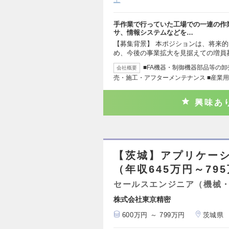
手作業で行っていた工場での一連の作業
サ、情報システムなどを…
【募集背景】 本ポジションは、将来
め、今後の事業拡大を見据えての増員
■FA機器・制御機器部品等の卸
会社概要
売・施工・アフターメンテナンス ■産業
興味あ
【茨城】アプリケー
（年収645万円～79
セールスエンジニア（機械
株式会社東京精密
600万円 ～ 799万円
茨城県