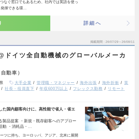
つなぐ窓口でもあるため、社内では英語を使っ
に発揮できる環…
り
詳細へ
掲載期間
26/07/29～26/08/11
d）@ドイツ全自動機械のグローバルメーカ
・自動車）
県
大手企業
管理職・マネジャー
海外出張
海外折衝
英
社長・役員直下
年収600万以上
フレックス勤務
リモート
した国内顧客向けに、高性能で省人・省エ
る製品提案 ・新規・既存顧客へのアプロー
活動 ・消耗品・…
ーツに持ち、ヨーロッパ、アジア、北米に展開