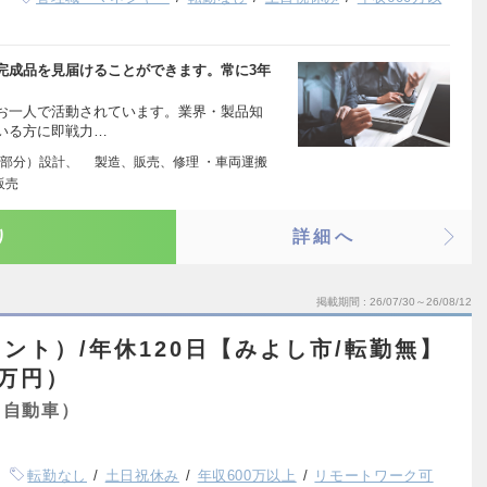
完成品を見届けることができます。常に3年
お一人で活動されています。業界・製品知
いる方に即戦力…
部分）設計、 製造、販売、修理 ・車両運搬
販売
り
詳細へ
掲載期間
26/07/30～26/08/12
ント）/年休120日【みよし市/転勤無】
0万円）
・自動車）
転勤なし
土日祝休み
年収600万以上
リモートワーク可