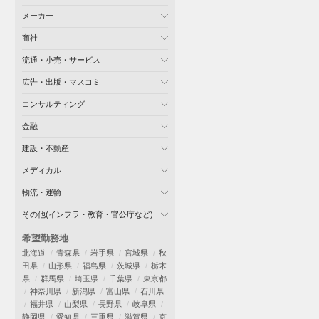
メーカー
商社
流通・小売・サービス
広告・出版・マスコミ
コンサルティング
金融
建設・不動産
メディカル
物流・運輸
その他(インフラ・教育・官公庁など)
希望勤務地
北海道
青森県
岩手県
宮城県
秋
田県
山形県
福島県
茨城県
栃木
県
群馬県
埼玉県
千葉県
東京都
神奈川県
新潟県
富山県
石川県
福井県
山梨県
長野県
岐阜県
静岡県
愛知県
三重県
滋賀県
京