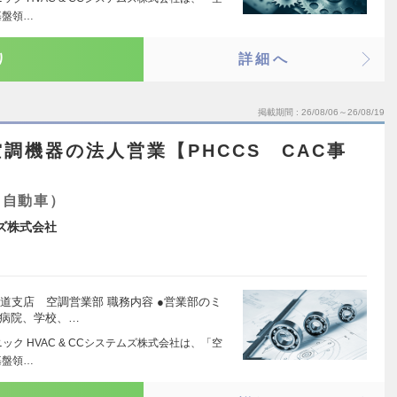
基盤領…
り
詳細へ
掲載期間
26/08/06～26/08/19
調機器の法人営業【PHCCS CAC事
・自動車）
ムズ株式会社
海道支店 空調営業部 職務内容 ●営業部のミ
、病院、学校、…
ク HVAC & CCシステムズ株式会社は、「空
基盤領…