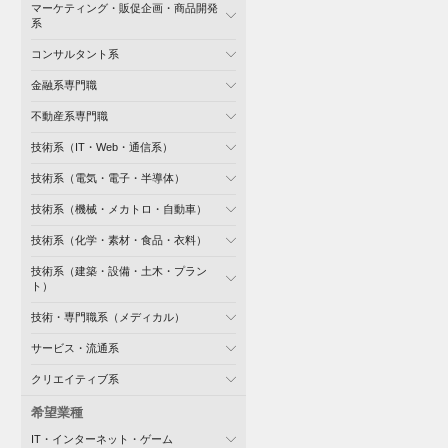
マーケティング・販促企画・商品開発
系
コンサルタント系
金融系専門職
不動産系専門職
技術系（IT・Web・通信系）
技術系（電気・電子・半導体）
技術系（機械・メカトロ・自動車）
技術系（化学・素材・食品・衣料）
技術系（建築・設備・土木・プラン
ト）
技術・専門職系（メディカル）
サービス・流通系
クリエイティブ系
希望業種
IT・インターネット・ゲーム