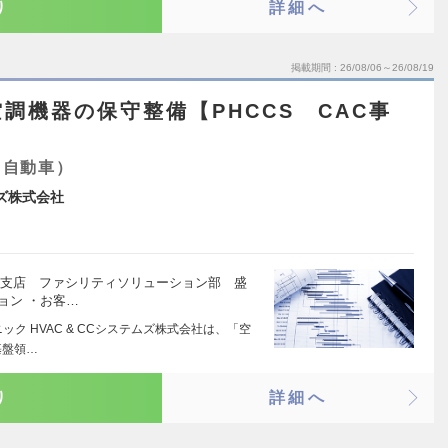
り
詳細へ
掲載期間
26/08/06～26/08/19
調機器の保守整備【PHCCS CAC事
・自動車）
ムズ株式会社
北支店 ファシリティソリューション部 盛
ョン ・お客…
ク HVAC & CCシステムズ株式会社は、「空
基盤領…
り
詳細へ