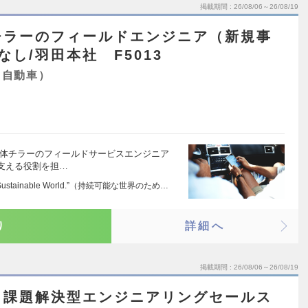
掲載期間
26/08/06～26/08/19
チラーのフィールドエンジニア（新規事
し/羽田本社 F5013
・自動車）
導体チラーのフィールドサービスエンジニア
支える役割を担…
for a Sustainable World.”（持続可能な世界のため…
り
詳細へ
掲載期間
26/08/06～26/08/19
】課題解決型エンジニアリングセールス