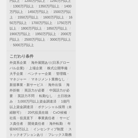
円以上
1200万円以上
1250万円以上
1300万円以上
1350万円以上
1400
万円以上
1450万円以上
1500万円以
上
1550万円以上
1600万円以上
16
50万円以上
1700万円以上
1750万円
以上
1800万円以上
1850万円以上
1900万円以上
1950万円以上
2000万
円以上
2500万円以上
3000万円以上
5000万円以上
こだわり条件
外資系企業
海外展開あり(日系グロー
バル企業)
上場企業
株式公開準備
大手企業
ベンチャー企業
管理職・
マネジャー
マネジメント業務なし
新規事業・新サービス
海外出張
海
外折衝
英語力が必要
中国語力が必
要
英語力不問
転勤なし
土日祝休
み
3,000万円以上資金調達済
1億円
以上資金調達済
ポテンシャル採用（未
経験可）
20代役員在籍
CxO候補
社長・役員直下
事業責任者
サービ
ス責任者
開発責任者
海外転勤
年
収600万以上
インセンティブ制度
ス
トックオプションあり
フレックス勤務