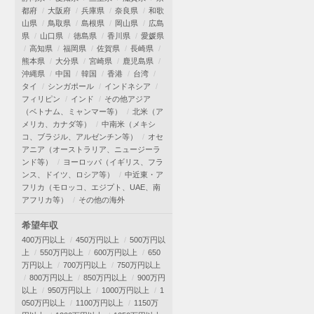
都府
大阪府
兵庫県
奈良県
和歌
山県
鳥取県
島根県
岡山県
広島
県
山口県
徳島県
香川県
愛媛県
高知県
福岡県
佐賀県
長崎県
熊本県
大分県
宮崎県
鹿児島県
沖縄県
中国
韓国
香港
台湾
タイ
シンガポール
インドネシア
フィリピン
インド
その他アジア
（ベトナム、ミャンマー等）
北米（ア
メリカ、カナダ等）
中南米（メキシ
コ、ブラジル、アルゼンチン等）
オセ
アニア（オーストラリア、ニュージーラ
ンド等）
ヨーロッパ（イギリス、フラ
ンス、ドイツ、ロシア等）
中近東・ア
フリカ（モロッコ、エジプト、UAE、南
アフリカ等）
その他の海外
希望年収
400万円以上
450万円以上
500万円以
上
550万円以上
600万円以上
650
万円以上
700万円以上
750万円以上
800万円以上
850万円以上
900万円
以上
950万円以上
1000万円以上
1
050万円以上
1100万円以上
1150万