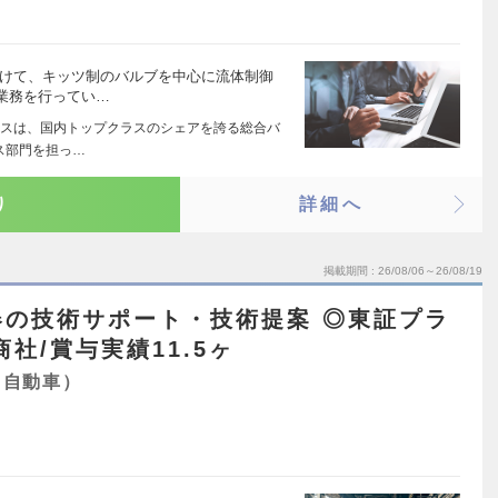
向けて、キッツ制のバルブを中心に流体制御
業務を行ってい…
スは、国内トップクラスのシェアを誇る総合バ
ス部門を担っ…
り
詳細へ
掲載期間
26/08/06～26/08/19
器の技術サポート・技術提案 ◎東証プラ
社/賞与実績11.5ヶ
・自動車）