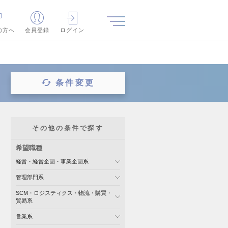
の方へ
会員登録
ログイン
条件変更
その他の条件で探す
希望職種
経営・経営企画・事業企画系
管理部門系
SCM・ロジスティクス・物流・購買・
貿易系
営業系