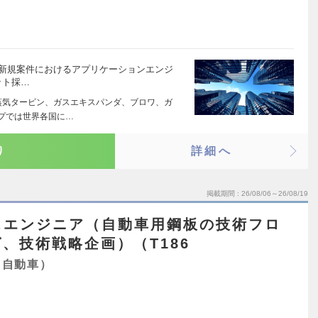
向け新規案件におけるアプリケーションエンジ
ット採…
蒸気タービン、ガスエキスパンダ、ブロワ、ガ
ープでは世界各国に…
り
詳細へ
掲載期間
26/08/06～26/08/19
スエンジニア（自動車用鋼板の技術フロ
、技術戦略企画）（T186
・自動車）