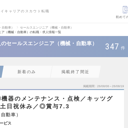
ハイキャリアのスカウト転職
初めて
・自動車）
セールスエンジニア（機械・自動車）
ニア（機械・自動車）の転職・求人情報一覧
人のセールスエンジニア（機械・自動車）
347
件
新着のみ
掲載終了間近
掲載期間
26/08/06～26/08/19
御機器のメンテナンス・点検／キッツグ
土日祝休み／◎賞与7.3
・自動車）
ービス