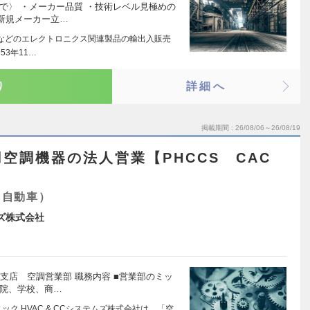
で〉 ・メーカー品質 ・技術レベル見極めの
新規メーカー立…
などのエレクトロニクス関連製品の輸出入販売
3年11…
り
詳細へ
掲載期間
26/08/06～26/08/19
空調機器の法人営業【PHCCS CAC
・自動車）
ムズ株式会社
部支店 空調営業部 職務内容 ■営業部のミッ
病院、学校、商…
ク HVAC & CCシステムズ株式会社は、「空