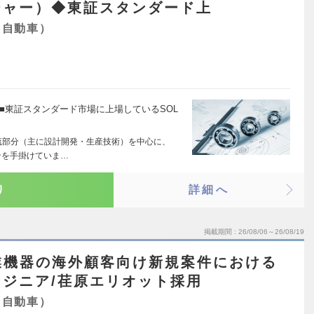
ジャー）◆東証スタンダード上
・自動車）
■東証スタンダード市場に上場しているSOL
流部分（主に設計開発・生産技術）を中心に、
ンを手掛けていま…
り
詳細へ
掲載期間
26/08/06～26/08/19
業機器の海外顧客向け新規案件における
ジニア/荏原エリオット採用
・自動車）