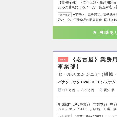
【業務詳細】 〈立ち上げ～量産開始ま
ための伯東によるメーカー監査対応（
■半導体、電子部品、電子機器
会社概要
及び、化学工業薬品の開発製造 同社は195
興味あ
《名古屋》業務用
NEW
事業部】
セールスエンジニア（機械
パナソニック HVAC & CCシステ
600万円 ～ 899万円
愛知県
配属部門 CAC事業部 営業本部 中
ション オフィスビル、店舗、工場、
【事業・商品の特徴】 パナソニッ
会社概要