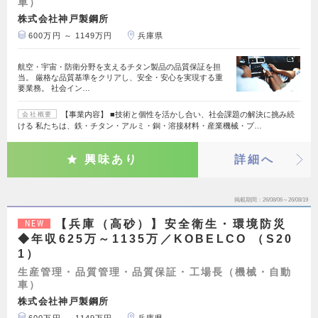
車）
株式会社神戸製鋼所
600万円 ～ 1149万円
兵庫県
航空・宇宙・防衛分野を支えるチタン製品の品質保証を担
当。 厳格な品質基準をクリアし、安全・安心を実現する重
要業務。 社会イン…
【事業内容】 ■技術と個性を活かし合い、社会課題の解決に挑み続
会社概要
ける 私たちは、鉄・チタン・アルミ・銅・溶接材料・産業機械・プ…
興味あり
詳細へ
掲載期間
26/08/06～26/08/19
【兵庫（高砂）】安全衛生・環境防災
NEW
◆年収625万～1135万／KOBELCO （S20
1）
生産管理・品質管理・品質保証・工場長（機械・自動
車）
株式会社神戸製鋼所
600万円 ～ 1149万円
兵庫県