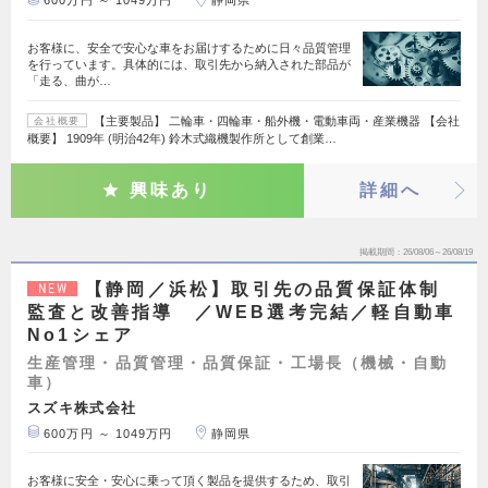
600万円 ～ 1049万円
静岡県
お客様に、安全で安心な車をお届けするために日々品質管理
を行っています。具体的には、取引先から納入された部品が
「走る、曲が…
【主要製品】 二輪車・四輪車・船外機・電動車両・産業機器 【会社
会社概要
概要】 1909年 (明治42年) 鈴木式織機製作所として創業…
興味あり
詳細へ
掲載期間
26/08/06～26/08/19
【静岡／浜松】取引先の品質保証体制
NEW
監査と改善指導 ／WEB選考完結／軽自動車
No1シェア
生産管理・品質管理・品質保証・工場長（機械・自動
車）
スズキ株式会社
600万円 ～ 1049万円
静岡県
お客様に安全・安心に乗って頂く製品を提供するため、取引