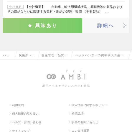
【会社概要】 自動車、輸送用機械機具、原動機等の製品および
会社概要
その部品ならびに関連する資材・用品の製造・販売 【主要製品】 …
興味あり
詳細へ
ハイ
技術系（機
生産管理・品質管
ヘッドハンターの掲載求人の生産
クラ
械・メカト
理・品質保証・工
管理・品質管理・品質保証・工場
ス求
ロ・自動
場長（機械・自動
長（機械・自動車）の転職・求人
人TO
車）
車）
情報一覧
若手ハイキャリアのスカウト転職
P
利用規約
求人情報に関するポリシー
個人情報の取り扱い
推奨環境
ヘルプ・お問い合わせ
参画のお問い合わせ
サイトマップ
エン会社概要