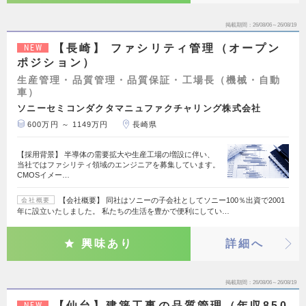
掲載期間
26/08/06～26/08/19
【長崎】 ファシリティ管理（オープン
NEW
ポジション）
生産管理・品質管理・品質保証・工場長（機械・自動
車）
ソニーセミコンダクタマニュファクチャリング株式会社
600万円 ～ 1149万円
長崎県
【採用背景】 半導体の需要拡大や生産工場の増設に伴い、
当社ではファシリティ領域のエンジニアを募集しています。
CMOSイメー…
【会社概要】 同社はソニーの子会社としてソニー100％出資で2001
会社概要
年に設立いたしました。 私たちの生活を豊かで便利にしてい…
興味あり
詳細へ
掲載期間
26/08/06～26/08/19
【仙台】建築工事の品質管理（年収850
NEW