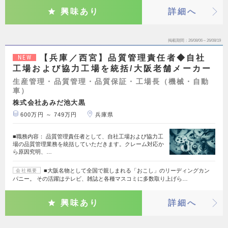
興味あり
詳細へ
掲載期間
26/08/06～26/08/19
【兵庫／西宮】品質管理責任者◆自社
NEW
工場および協力工場を統括/大阪老舗メーカー
生産管理・品質管理・品質保証・工場長（機械・自動
車）
株式会社あみだ池大黒
600万円 ～ 749万円
兵庫県
■職務内容： 品質管理責任者として、自社工場および協力工
場の品質管理業務を統括していただきます。クレーム対応か
ら原因究明、…
■大阪名物として全国で親しまれる「おこし」のリーディングカン
会社概要
パニー。 その活躍はテレビ、雑誌と各種マスコミに多数取り上げら…
興味あり
詳細へ