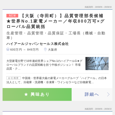
掲載期間
26/08/06～26/08/19
【大阪（寺田町）】品質管理部長候補
NEW
★世界No.1家電メーカー／年収800万可×グ
ローバル品質統括
生産管理・品質管理・品質保証・工場長（機械・自動
車）
ハイアールジャパンセールス株式会社
600万円 ～ 849万円
大阪府
大型家電分野で16年連続世界シェアNo.1のハイアールG★グ
ローバルブランドの品質戦略を担う中核ポジション！ 市場
品質・ク…
中国発・世界最大級の家電メーカーグループ「ハイアール」の日本
会社概要
法人として、冷蔵庫・洗濯機・冷凍庫・ワインセラーなど白物家電…
興味あり
詳細へ
掲載期間
26/08/06～26/08/19