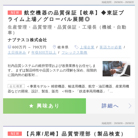
掲載期間
26/08/06～26/08/20
航空機器の品質保証【岐阜】◆東証プ
NEW
ライム上場／グローバル展開◎
生産管理・品質管理・品質保証・工場長（機械・自動
車）
ナブテスコ株式会社
600万円 ～ 799万円
岐阜県
上場企業
英語力が必要
土日祝休み
年収600万以上
フレックス勤務
社内品質システムの維持管理および改善業務をお任せしま
す。 まずは製品特性や品質システムの理解を深め、段階的
に国内外の顧客対…
＜事業モデル＞ 精密機器、輸送用機器、航空・油圧機器、産業用機
会社概要
器などの開発、設計、製造、販売 ＜特徴＞ 「鉄道車両用機器」「…
興味あり
詳細へ
掲載期間
26/08/06～26/08/19
【兵庫/尼崎】品質管理部（製品検査）
NEW