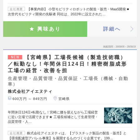
【事業内容】 小型モビリティロボットの製造・販売・MaaS開発 ■
会社概要
次世代モビリティ開発の先駆者 同社は、2022年に設立された…
興味あり
詳細へ
掲載期間
26/08/06～26/08/19
【宮崎県】工場長候補（製造技術職）
NEW
／転勤なし！年間休日124日！精密樹脂成形
工場の経営・改善を担
生産管理・品質管理・品質保証・工場長（機械・自動
車）
株式会社アイエヌティ
600万円 ～ 849万円
宮崎県
年間休日124日×転勤なし！宮崎に腰を据えながら工場経営
に近い立場で活躍できます★ 工場長候補として生産管理・
品質管理・人…
株式会社アイエヌティは、【プラスチック製品の製造・販売】と
会社概要
【環境配慮型アパレル事業】を展開するものづくり企業です。199…