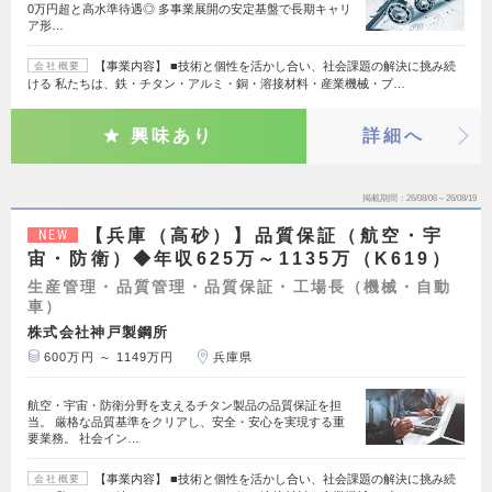
0万円超と高水準待遇◎ 多事業展開の安定基盤で長期キャリ
ア形…
【事業内容】 ■技術と個性を活かし合い、社会課題の解決に挑み続
会社概要
ける 私たちは、鉄・チタン・アルミ・銅・溶接材料・産業機械・プ…
興味あり
詳細へ
掲載期間
26/08/06～26/08/19
【兵庫（高砂）】品質保証（航空・宇
NEW
宙・防衛）◆年収625万～1135万（K619）
生産管理・品質管理・品質保証・工場長（機械・自動
車）
株式会社神戸製鋼所
600万円 ～ 1149万円
兵庫県
航空・宇宙・防衛分野を支えるチタン製品の品質保証を担
当。 厳格な品質基準をクリアし、安全・安心を実現する重
要業務。 社会イン…
【事業内容】 ■技術と個性を活かし合い、社会課題の解決に挑み続
会社概要