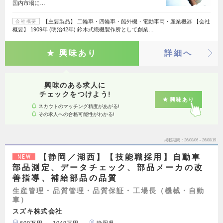
国内市場に…
【主要製品】 二輪車・四輪車・船外機・電動車両・産業機器 【会社
会社概要
概要】 1909年 (明治42年) 鈴木式織機製作所として創業…
興味あり
詳細へ
興味のある求人に
チェックをつけよう!
興味あり
スカウトのマッチング精度があがる!
その求人への合格可能性がわかる!
掲載期間
26/08/06～26/08/19
【静岡／湖西】【技能職採用】自動車
NEW
部品測定、データチェック、部品メーカの改
善指導、補給部品の品質
生産管理・品質管理・品質保証・工場長（機械・自動
車）
スズキ株式会社