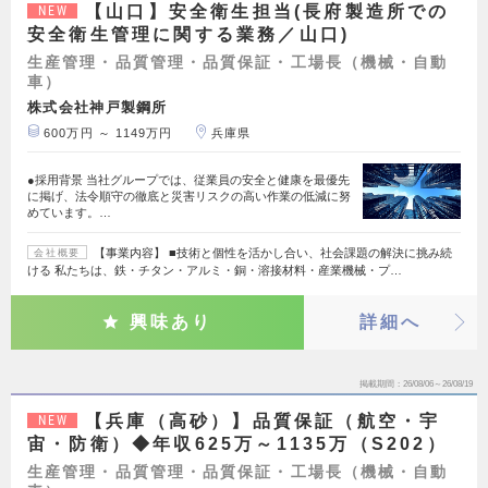
【山口】安全衛生担当(長府製造所での
NEW
安全衛生管理に関する業務／山口)
生産管理・品質管理・品質保証・工場長（機械・自動
車）
株式会社神戸製鋼所
600万円 ～ 1149万円
兵庫県
●採用背景 当社グループでは、従業員の安全と健康を最優先
に掲げ、法令順守の徹底と災害リスクの高い作業の低減に努
めています。…
【事業内容】 ■技術と個性を活かし合い、社会課題の解決に挑み続
会社概要
ける 私たちは、鉄・チタン・アルミ・銅・溶接材料・産業機械・プ…
興味あり
詳細へ
掲載期間
26/08/06～26/08/19
【兵庫（高砂）】品質保証（航空・宇
NEW
宙・防衛）◆年収625万～1135万（S202）
生産管理・品質管理・品質保証・工場長（機械・自動