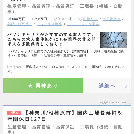
生産管理・品質管理・品質保証・工場長（機械・自動
車）
800万円 ～ 1249万円
神奈川県
転勤なし
土日祝休み
年収600万以上
フレックス勤務
リモートワーク可能
パソナキャリアがおすすめする求人です。
こちらの求人案件以外にも各業界の非公開
求人を多数保有しておりま…
【パソナキャリア経由での入社実績あり】【業務内容】 ・川崎工場の統括（製
造・生産管理・物流）、品質保証部・薬事課との連携に…
匿名求人のため、求人詳細につきましてはご面談時にお伝え致しま
会社概要
す。
興味あり
詳細へ
掲載期間
26/08/06～26/08/19
【神奈川/相模原市】国内工場長候補※
NEW
年間休日127日
生産管理・品質管理・品質保証・工場長（機械・自動
車）