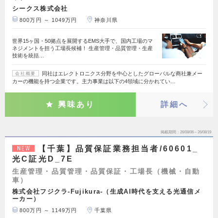
シークス株式会社
800万円 ～ 1049万円
神奈川県
世界15ヶ国・50拠点を展開するEMS大手で、国内工場のマ
ネジメントを担う工場長候補！ 生産管理・品質管理・生産
技術を統括…
同社はエレクトロニクス分野を中心としたグローバルな商社兼メー
会社概要
カーの機能を持つ企業です。主力事業は以下の4領域に分かれてい…
興味あり
詳細へ
掲載期間
26/08/06～26/08/19
【千葉】品質保証業務担当者/60601_
NEW
光C証光D_7E
生産管理・品質管理・品質保証・工場長（機械・自動
車）
株式会社フジクラ-Fujikura-（生成AI時代を支える光通信メ
ーカー）
800万円 ～ 1149万円
千葉県