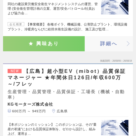
同社の建設業労働安全衛生マネジメントシステムの運営、管
理 (安全衛生管理計画の立案、運営/安全パトロール/社員お
よび協力会…
【事業概要】 各種ボイラ、機械設備、公害防止プラント、環境設備
会社概要
プラント、冷暖房ならびに給排水衛生設備の設計、 施工及び監理…
興味あり
詳細へ
掲載期間
26/08/06～26/08/19
【広島】超小型EV（mibot）品質保証
NEW
マネージャー ★年間休日126日/年収600万
～/フレッ
生産管理・品質管理・品質保証・工場長（機械・自動
車）
KGモーターズ株式会社
600万円 ～ 949万円
広島県
【本ポジションのミッション】 このポジションは、その“量
産の初速”における品質保証体制を、ゼロから設計し、組み
上げ、運用ま…