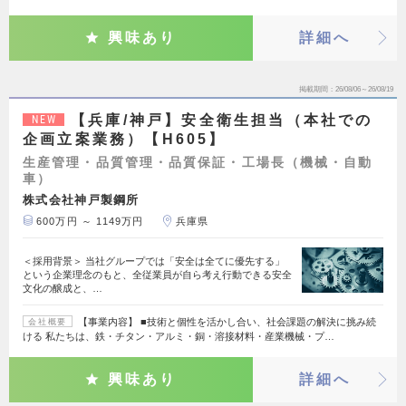
興味あり
詳細へ
掲載期間
26/08/06～26/08/19
【兵庫/神戸】安全衛生担当（本社での
NEW
企画立案業務）【H605】
生産管理・品質管理・品質保証・工場長（機械・自動
車）
株式会社神戸製鋼所
600万円 ～ 1149万円
兵庫県
＜採用背景＞ 当社グループでは「安全は全てに優先する」
という企業理念のもと、全従業員が自ら考え行動できる安全
文化の醸成と、…
【事業内容】 ■技術と個性を活かし合い、社会課題の解決に挑み続
会社概要
ける 私たちは、鉄・チタン・アルミ・銅・溶接材料・産業機械・プ…
興味あり
詳細へ