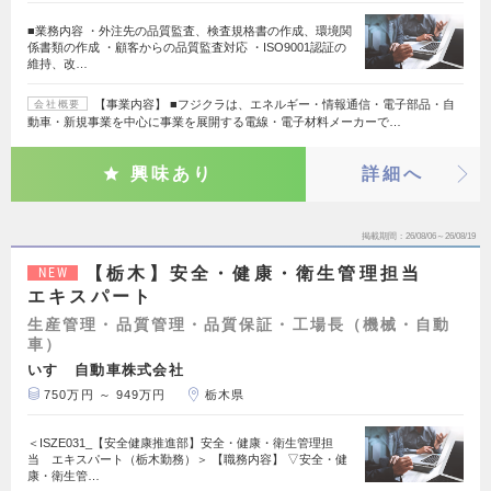
■業務内容 ・外注先の品質監査、検査規格書の作成、環境関
係書類の作成 ・顧客からの品質監査対応 ・ISO9001認証の
維持、改…
【事業内容】 ■フジクラは、エネルギー・情報通信・電子部品・自
会社概要
動車・新規事業を中心に事業を展開する電線・電子材料メーカーで…
興味あり
詳細へ
掲載期間
26/08/06～26/08/19
【栃木】安全・健康・衛生管理担当
NEW
エキスパート
生産管理・品質管理・品質保証・工場長（機械・自動
車）
いすゞ自動車株式会社
750万円 ～ 949万円
栃木県
＜ISZE031_【安全健康推進部】安全・健康・衛生管理担
当 エキスパート（栃木勤務）＞ 【職務内容】 ▽安全・健
康・衛生管…