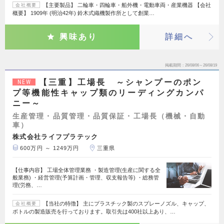
【主要製品】 二輪車・四輪車・船外機・電動車両・産業機器 【会社
会社概要
概要】 1909年 (明治42年) 鈴木式織機製作所として創業…
興味あり
詳細へ
掲載期間
26/08/06～26/08/19
【三重】工場長 ～シャンプーのポン
NEW
プ等機能性キャップ類のリーディングカンパ
ニー～
生産管理・品質管理・品質保証・工場長（機械・自動
車）
株式会社ライフプラテック
600万円 ～ 1249万円
三重県
【仕事内容】 工場全体管理業務 ・製造管理(生産に関する全
般業務) ・経営管理(予算計画・管理、収支報告等) ・総務管
理(労務、…
【当社の特徴】 主にプラスチック製のスプレーノズル、キャップ、
会社概要
ボトルの製造販売を行っております。取引先は400社以上あり、…