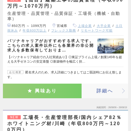
万円～1070万円）
生産管理・品質管理・品質保証・工場長（機械・自動
車）
850万円 ～ 1099万円
宮城県
上場企業
大手企業
土日
祝休み
年収600万以上
フレックス勤務
リモートワーク可能
パソナキャリアがおすすめする求人です。
こちらの求人案件以外にも各業界の非公開
求人を多数保有しておりま…
【パソナキャリア経由での入社実績あり】◎東証プライム上場／創業145年を超
える大手ゼネコンの安定基盤 ◎新築物件を幅広く担…
匿名求人のため、求人詳細につきましてはご面談時にお伝え致しま
会社概要
す。
興味あり
詳細へ
掲載期間
26/08/06～26/08/19
工場長・生産管理部長/国内シェア82％
NEW
ホワイトニング材/川崎（年収800万円～120
0万円）