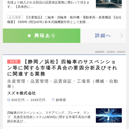
先様より納入される部品の品質保証業務に携わって頂きま
す。 【具体的に…
【主要製品】 二輪車・四輪車・船外機・電動車両・産業機器 【会社
会社概要
概要】 1909年 (明治42年) 鈴木式織機製作所として創業…
興味あり
詳細へ
掲載期間
26/08/06～26/08/19
【静岡／浜松】四輪車のサスペンショ
NEW
ン等に関する市場不具合の要因分析及びそれ
に関連する業務
生産管理・品質管理・品質保証・工場長（機械・自動
車）
スズキ株式会社
600万円 ～ 1049万円
静岡県
四輪車のサスペンション、ステアリング、ブレーキ、ラン
プ、先進安全技術システム(ADAS)に関する市場不具合の要
因分析及び…