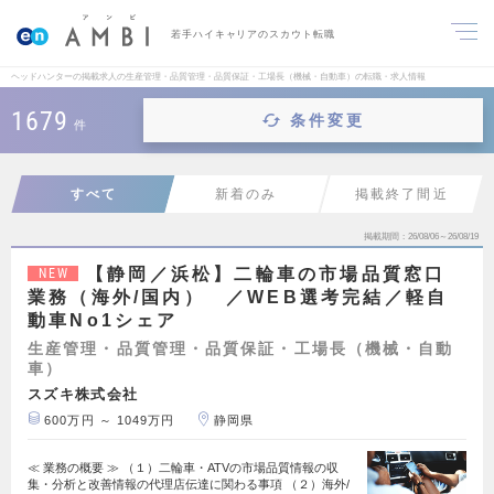
若手ハイキャリアのスカウト転職
ヘッドハンターの掲載求人の生産管理・品質管理・品質保証・工場長（機械・自動車）の転職・求人情報
1679
条件変更
件
すべて
新着のみ
掲載終了間近
掲載期間
26/08/06～26/08/19
【静岡／浜松】二輪車の市場品質窓口
NEW
業務（海外/国内） ／WEB選考完結／軽自
動車No1シェア
生産管理・品質管理・品質保証・工場長（機械・自動
車）
スズキ株式会社
600万円 ～ 1049万円
静岡県
≪ 業務の概要 ≫ （１）二輪車・ATVの市場品質情報の収
集・分析と改善情報の代理店伝達に関わる事項 （２）海外/