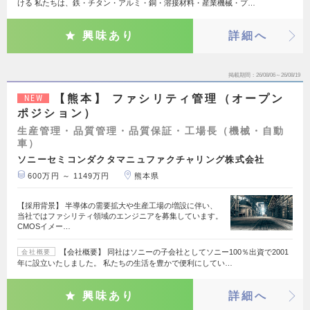
ける 私たちは、鉄・チタン・アルミ・銅・溶接材料・産業機械・プ…
興味あり
詳細へ
掲載期間
26/08/06～26/08/19
【熊本】 ファシリティ管理（オープン
NEW
ポジション）
生産管理・品質管理・品質保証・工場長（機械・自動
車）
ソニーセミコンダクタマニュファクチャリング株式会社
600万円 ～ 1149万円
熊本県
【採用背景】 半導体の需要拡大や生産工場の増設に伴い、
当社ではファシリティ領域のエンジニアを募集しています。
CMOSイメー…
【会社概要】 同社はソニーの子会社としてソニー100％出資で2001
会社概要
年に設立いたしました。 私たちの生活を豊かで便利にしてい…
興味あり
詳細へ