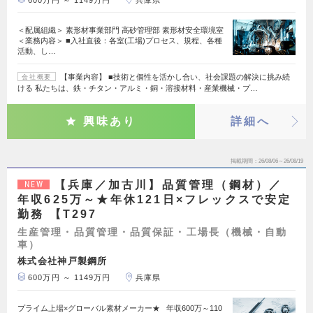
＜配属組織＞ 素形材事業部門 高砂管理部 素形材安全環境室
＜業務内容＞ ■入社直後：各室(工場)プロセス、規程、各種
活動、し…
【事業内容】 ■技術と個性を活かし合い、社会課題の解決に挑み続
会社概要
ける 私たちは、鉄・チタン・アルミ・銅・溶接材料・産業機械・プ…
興味あり
詳細へ
掲載期間
26/08/06～26/08/19
【兵庫／加古川】品質管理（鋼材）／
NEW
年収625万～★年休121日×フレックスで安定
勤務 【T297
生産管理・品質管理・品質保証・工場長（機械・自動
車）
株式会社神戸製鋼所
600万円 ～ 1149万円
兵庫県
プライム上場×グローバル素材メーカー★ 年収600万～110