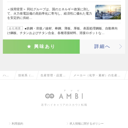
＜採用背景＞ 同社グループは、国のエネルギー政策に則し
て、火力発電設備の高効率化に寄与し、経済性に優れた電力
を安定的に供給…
●鉄鋼・溶接／線材、棒鋼、薄板、厚板、表面処理鋼板、自動車向
会社概要
け鋼板、チタンおよびチタン合金、各種溶接材料、溶接ロボットな…
興味あり
詳細へ
ハイ
技術系（機
生産管理・品質管
メーカー（化学・素材）の生産管
クラ
械・メカト
理・品質保証・工
理・品質管理・品質保証・工場長
ス求
ロ・自動
場長（機械・自動
（機械・自動車）の転職・求人情
人TO
車）
車）
報一覧
若手ハイキャリアのスカウト転職
P
利用規約
求人情報に関するポリシー