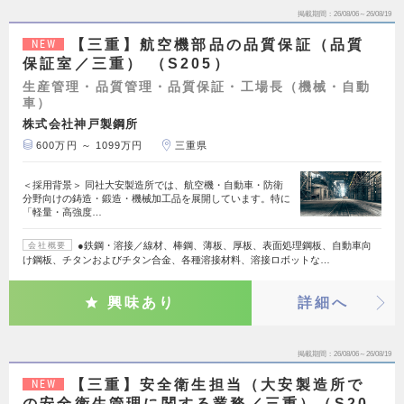
掲載期間
26/08/06～26/08/19
【三重】航空機部品の品質保証（品質
NEW
保証室／三重） （S205）
生産管理・品質管理・品質保証・工場長（機械・自動
車）
株式会社神戸製鋼所
600万円 ～ 1099万円
三重県
＜採用背景＞ 同社大安製造所では、航空機・自動車・防衛
分野向けの鋳造・鍛造・機械加工品を展開しています。特に
「軽量・高強度…
●鉄鋼・溶接／線材、棒鋼、薄板、厚板、表面処理鋼板、自動車向
会社概要
け鋼板、チタンおよびチタン合金、各種溶接材料、溶接ロボットな…
興味あり
詳細へ
掲載期間
26/08/06～26/08/19
【三重】安全衛生担当（大安製造所で
NEW
の安全衛生管理に関する業務／三重）（S20