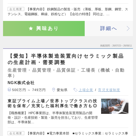
【事業内容】 鉄鋼製品の製造・販売 （薄板、厚板、形鋼、鋼管、ス
会社概要
テンレス、電磁鋼板、棒線、鉄粉など） 【会社の特徴】 同社は、…
興味あり
詳細へ
掲載期間
26/07/23～26/08/11
【愛知】半導体製造装置向けセラミック製品
の生産計画・需要調整
生産管理・品質管理・品質保証・工場長（機械・自動
車）
NGK株式会社
500万円 ～ 749万円
愛知県
上場企業
育児支援制度
東証プライム上場／世界トップクラスの技
術を保有／充実した福利厚生で働き方も◎
【職務概要】 HPC事業部は、半導体製造装置用製品の開
発・設計・生産技術・製造・販売を担当しており、生産管理
部は、半導体製…
【事業内容】 ■電力事業本部 ■セラミックス事業：セラミックス事
会社概要