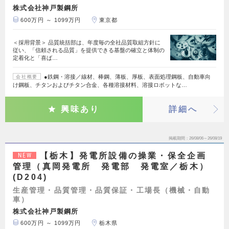
株式会社神戸製鋼所
600万円 ～ 1099万円
東京都
＜採用背景＞ 品質統括部は、年度毎の全社品質取組方針に
従い、「信頼される品質」を提供できる基盤の確立と体制の
定着化と「喜ば…
●鉄鋼・溶接／線材、棒鋼、薄板、厚板、表面処理鋼板、自動車向
会社概要
け鋼板、チタンおよびチタン合金、各種溶接材料、溶接ロボットな…
興味あり
詳細へ
掲載期間
26/08/06～26/08/19
【栃木】発電所設備の操業・保全企画
NEW
管理（真岡発電所 発電部 発電室／栃木）
(D204)
生産管理・品質管理・品質保証・工場長（機械・自動
車）
株式会社神戸製鋼所
600万円 ～ 1099万円
栃木県