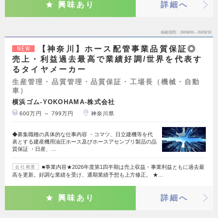
興味あり
詳細へ
掲載期間
26/08/06～26/08/19
【神奈川】ホース配管事業品質保証◎
NEW
売上・利益過去最高で業績好調/世界を代表す
るタイヤメーカー
生産管理・品質管理・品質保証・工場長（機械・自動
車）
横浜ゴム-YOKOHAMA-株式会社
600万円 ～ 799万円
神奈川県
◆募集職種の具体的な仕事内容 ・コマツ、日立建機等を代
表とする建産機用油圧ホース及びホースアセンブリ製品の品
質保証 ・日産、…
■事業内容★2026年度第1四半期は売上収益・事業利益ともに過去最
会社概要
高を更新。好調な業績を受け、通期業績予想も上方修正。 ★…
興味あり
詳細へ