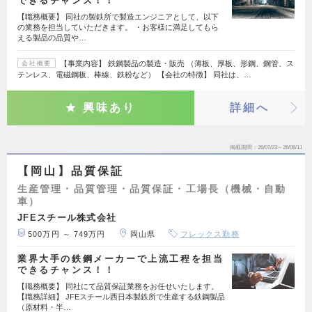
できるチャンス！！
【職務概要】 同社の製鉄所で製造エンジニアとして、以下
の業務を担当していただきます。 ・お客様に満足してもら
える製品の品質や…
【事業内容】 鉄鋼製品の製造・販売 （薄板、厚板、形鋼、鋼管、ス
会社概要
テンレス、電磁鋼板、棒線、鉄粉など） 【会社の特徴】 同社は、…
興味あり
詳細へ
掲載期間
26/07/23～26/08/11
【岡山】品質保証
生産管理・品質管理・品質保証・工場長（機械・自動
車）
JFEスチール株式会社
500万円 ～ 749万円
岡山県
フレックス勤務
業界大手の鉄鋼メーカーで上流工程を担当
できるチャンス！！
【職務概要】 同社にて品質保証業務をお任せいたします。
【職務詳細】 JFEスチール西日本製鉄所で生産する鉄鋼製品
（原材料・半…