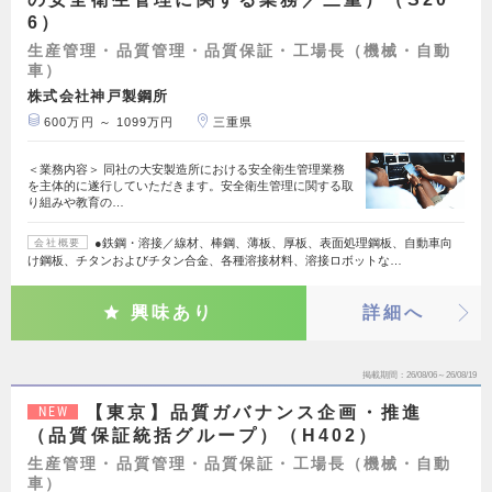
6）
生産管理・品質管理・品質保証・工場長（機械・自動
車）
株式会社神戸製鋼所
600万円 ～ 1099万円
三重県
＜業務内容＞ 同社の大安製造所における安全衛生管理業務
を主体的に遂行していただきます。安全衛生管理に関する取
り組みや教育の…
●鉄鋼・溶接／線材、棒鋼、薄板、厚板、表面処理鋼板、自動車向
会社概要
け鋼板、チタンおよびチタン合金、各種溶接材料、溶接ロボットな…
興味あり
詳細へ
掲載期間
26/08/06～26/08/19
【東京】品質ガバナンス企画・推進
NEW
（品質保証統括グループ）（H402）
生産管理・品質管理・品質保証・工場長（機械・自動
車）