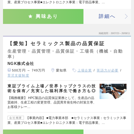
業、産業プロセス事業■エレクトロニクス事業：電子部品事業、…
興味あり
詳細へ
掲載期間
26/07/23～26/08/11
【愛知】セラミックス製品の品質保証
生産管理・品質管理・品質保証・工場長（機械・自動
車）
NGK株式会社
500万円 ～ 749万円
愛知県
上場企業
英語力が必要
育児支援制度
東証プライム上場／世界トップクラスの技
術を保有／充実した福利厚生で働き方も◎
【職務概要】 HPC製品の品質保証業務として、生産品の品
質維持、生産工程の変更管理、品質異常発生時の対策主導、
お客様クレー…
【事業内容】 ■電力事業本部 ■セラミックス事業：セラミックス事
会社概要
業、産業プロセス事業■エレクトロニクス事業：電子部品事業、…