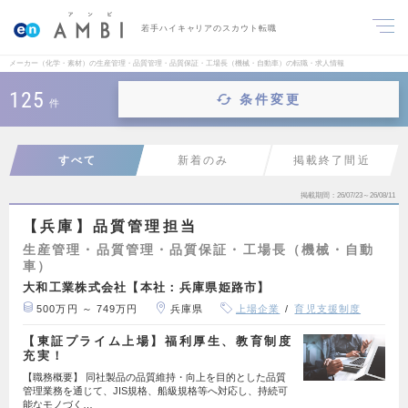
若手ハイキャリアのスカウト転職
メーカー（化学・素材）の生産管理・品質管理・品質保証・工場長（機械・自動車）の転職・求人情報
125
条件変更
件
すべて
新着のみ
掲載終了間近
掲載期間
26/07/23～26/08/11
【兵庫】品質管理担当
生産管理・品質管理・品質保証・工場長（機械・自動
車）
大和工業株式会社【本社：兵庫県姫路市】
500万円 ～ 749万円
兵庫県
上場企業
育児支援制度
【東証プライム上場】福利厚生、教育制度
充実！
【職務概要】 同社製品の品質維持・向上を目的とした品質
管理業務を通じて、JIS規格、船級規格等へ対応し、持続可
能なモノづく…