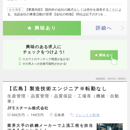
【事業内容】 国内外の会社の株式もしくは持分を保有することによ
会社概要
る、当該会社の事業活動の管理 【会社の特徴】 同社は以下の3つを…
興味あり
詳細へ
興味のある求人に
チェックをつけよう!
興味あり
スカウトのマッチング精度があがる!
その求人への合格可能性がわかる!
掲載期間
26/07/23～26/08/11
【広島】製造技術エンジニア※転勤なし
生産管理・品質管理・品質保証・工場長（機械・自動
車）
JFEスチール株式会社
500万円 ～ 749万円
広島県
フレックス勤務
業界大手の鉄鋼メーカーで上流工程を担当