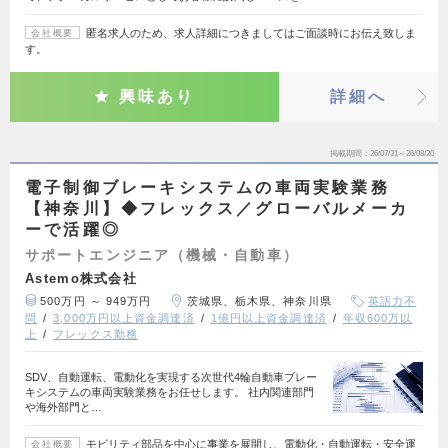
匿名求人のため、求人詳細につきましてはご面談時にお伝え致しま
会社概要
す。
興味あり
詳細へ
掲載期間
26/07/31～26/08/20
電子制御ブレーキシステムの車両実験業務
【神奈川】◆フレックス／グローバルメーカ
ーで活躍◎
サポートエンジニア（機械・自動車）
Astemo株式会社
500万円 ～ 949万円
茨城県、栃木県、神奈川県
英語力不
問
3,000万円以上資金調達済
1億円以上資金調達済
年収600万以
上
フレックス勤務
SDV、自動運転、電動化を実現する次世代4輪自動車ブレー
キシステムの車両実験業務をお任せします。 社内関連部門
や海外部門と…
モビリティ部品を中心に事業を展開し、電動化・自動運転・安全運
会社概要