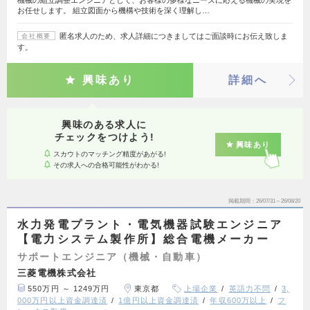
お任せします。 組立図面から機構や技術を深く理解し…
匿名求人のため、求人詳細につきましてはご面談時にお伝え致しま
会社概要
す。
興味あり
詳細へ
興味のある求人に
チェックをつけよう!
興味あり
スカウトのマッチング精度があがる!
その求人への合格可能性がわかる!
掲載期間
26/07/31～26/08/20
水力発電プラント・電気機器試験エンジニア
【電力システム製作所】総合電機メーカー
サポートエンジニア（機械・自動車）
三菱電機株式会社
550万円 ～ 1249万円
東京都
上場企業
英語力不問
3,
000万円以上資金調達済
1億円以上資金調達済
年収600万以上
フ