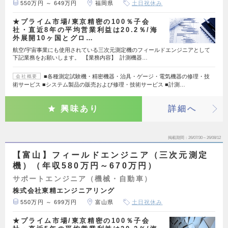
550万円 ～ 649万円
福岡県
土日祝休み
★プライム市場/東京精密の100％子会
社・直近8年の平均営業利益は20.2％/海
外展開10ヶ国とグロ…
航空/宇宙事業にも使用されている三次元測定機のフィールドエンジニアとして
下記業務をお願いします。 【業務内容】 計測機器…
■各種測定試験機・精密機器・治具・ゲージ・電気機器の修理・技
会社概要
術サービス ■システム製品の販売および修理・技術サービス ■計測…
興味あり
詳細へ
掲載期間
26/07/30～26/08/12
【富山】フィールドエンジニア（三次元測定
機）（年収580万円～670万円）
サポートエンジニア（機械・自動車）
株式会社東精エンジニアリング
550万円 ～ 699万円
富山県
土日祝休み
★プライム市場/東京精密の100％子会