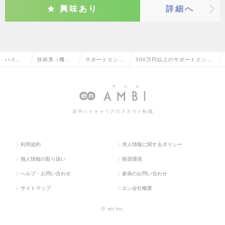
興味あり
詳細へ
ハイク
技術系（機
サポートエンジ
500万円以上のサポートエンジ
ラス求
械・メカト
ニア（機械・自
ニア（機械・自動車）の転職・
人TOP
ロ・自動車）
動車）
求人情報一覧
若手ハイキャリアのスカウト転職
利用規約
求人情報に関するポリシー
個人情報の取り扱い
推奨環境
ヘルプ・お問い合わせ
参画のお問い合わせ
サイトマップ
エン会社概要
©
en Inc.