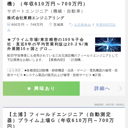
機）（年収610万円～700万円）
サポートエンジニア（機械・自動車）
株式会社東精エンジニアリング
600万円 ～ 749万円
茨城県
土日祝休み
年収600万以
上
★プライム市場/東京精密の100％子会
社・直近8年の平均営業利益は20.2％/海
外展開10ヶ国とグロ…
航空/宇宙事業にも使用されている三次元測定機のフィールドエンジニアとして
下記業務をお願いします。 【業務内容】 ・計測機…
■各種測定試験機・精密機器・治具・ゲージ・電気機器の修理・技
会社概要
術サービス ■システム製品の販売および修理・技術サービス ■計測…
興味あり
詳細へ
掲載期間
26/07/30～26/08/12
【土浦】フィールドエンジニア（自動測定
器）プライム上場G（年収610万円～700万
円）