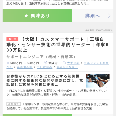
船局を借り受け、造船事業を開始したことを契機に創業した同…
興味あり
詳細へ
掲載期間
26/08/05～26/08/18
【大阪】カスタマーサポート｜工場自
NEW
動化・センサー技術の世界的リーダー｜年収6
30万以上
サポートエンジニア（機械・自動車）
600万円 ～ 649万円
大阪府
大手企業
マネジメント業務
なし
英語力不問
土日祝休み
年収600万以上
お客様からのPLCをはじめとする制御機
器に関する技術的な疑問や課題に対し、電
話越しに状況を的確に把握…
・PLCなどの制御機器に関する電話での技術サポート ・お客様の状況ヒアリン
グ、技術的な課題を論理的に整理・解決 ・社内の営業…
工業用センサーや測定機器を中心に、最先端の技術を駆使した製品
会社概要
を提供している企業です。製造業界での効率向上と品質管理を支援…