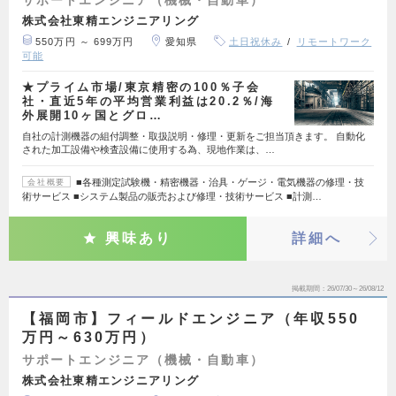
株式会社東精エンジニアリング
550万円 ～ 699万円
愛知県
土日祝休み
リモートワーク
可能
★プライム市場/東京精密の100％子会
社・直近5年の平均営業利益は20.2％/海
外展開10ヶ国とグロ…
自社の計測機器の組付調整・取扱説明・修理・更新をご担当頂きます。 自動化
された加工設備や検査設備に使用する為、現地作業は、…
■各種測定試験機・精密機器・治具・ゲージ・電気機器の修理・技
会社概要
術サービス ■システム製品の販売および修理・技術サービス ■計測…
興味あり
詳細へ
掲載期間
26/07/30～26/08/12
【福岡市】フィールドエンジニア（年収550
万円～630万円）
サポートエンジニア（機械・自動車）
株式会社東精エンジニアリング