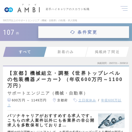
若手ハイキャリアのスカウト転職
500万円以上のサポートエンジニア（機械・自動車）の転職・求人情報
107
条件変更
件
すべて
新着のみ
掲載終了間近
掲載期間
26/07/31～26/08/13
【京都】機械組立・調整《世界トップレベル
の包装機器メーカー》（年収600万円～1100
万円）
サポートエンジニア（機械・自動車）
600万円 ～ 1149万円
京都府
土日祝休み
年収600万以
上
パソナキャリアがおすすめする求人です。
こちらの求人案件以外にも各業界の非公開
求人を多数保有しておりま…
機械の組立調整エンジニアとして、お客様の多様なニーズに応える機械の実現を