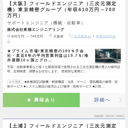
【大阪】フィールドエンジニア（三次元測定
機）東京精密グループ（年収610万円～700
万円）
サポートエンジニア（機械・自動車）
株式会社東精エンジニアリング
600万円 ～ 749万円
大阪府
土日祝休み
年収600万以
上
★プライム市場/東京精密の100％子会
社・直近8年の平均営業利益は19.7％/海
外展開10ヶ国とグロ…
宇宙・自動車事業など様々な製造現場で使用される三次元測定機の導入や操作説
明、定期検査、調整をお任せします。 技術的な業務だ…
■各種測定試験機・精密機器・治具・ゲージ・電気機器の修理・技
会社概要
術サービス ■システム製品の販売および修理・技術サービス ■計測…
興味あり
詳細へ
掲載期間
26/07/30～26/08/12
【土浦】フィールドエンジニア（三次元測定