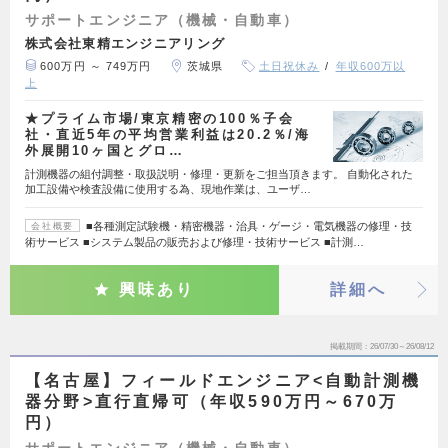
サポートエンジニア（機械・自動車）
株式会社東精エンジニアリング
600万円 ～ 749万円
茨城県
土日祝休み
年収600万以
上
★プライム市場/東京精密の100％子会
社・直近5年の平均営業利益は20.2％/海
外展開10ヶ国とグロ…
計測機器の組付調整・取扱説明・修理・更新をご担当頂きます。 自動化された
加工設備や検査設備に使用する為、現地作業は、ユーザ…
■各種測定試験機・精密機器・治具・ゲージ・電気機器の修理・技
会社概要
術サービス ■システム製品の販売および修理・技術サービス ■計測…
興味あり
詳細へ
掲載期間
26/07/30～26/08/12
【名古屋】フィールドエンジニア<自動計測機
器分野>直行直帰可（年収590万円～670万
円）
サポートエンジニア（機械・自動車）