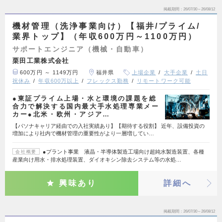
掲載期間
26/07/30～26/08/12
機材管理（洗浄事業向け）【福井/プライム/
業界トップ】（年収600万円～1100万円）
サポートエンジニア（機械・自動車）
栗田工業株式会社
600万円 ～ 1149万円
福井県
上場企業
大手企業
土日
祝休み
年収600万以上
フレックス勤務
リモートワーク可能
●東証プライム上場・水と環境の課題を総
合力で解決する国内最大手水処理専業メー
カー●北米・欧州・アジア…
【パソナキャリア経由での入社実績あり】【期待する役割】 近年、設備投資の
増加により社内で機材管理の重要性がより一層増してい…
●プラント事業 液晶・半導体製造工場向け超純水製造装置、各種
会社概要
産業向け用水・排水処理装置、ダイオキシン除去システム等の水処…
興味あり
詳細へ
掲載期間
26/07/30～26/08/12