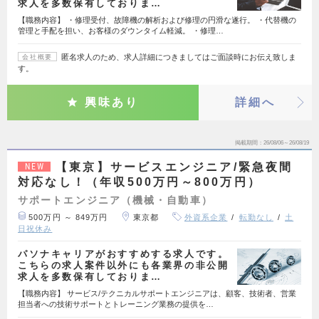
求人を多数保有しておりま…
【職務内容】 ・修理受付、故障機の解析および修理の円滑な遂行。 ・代替機の
管理と手配を担い、お客様のダウンタイム軽減。 ・修理…
匿名求人のため、求人詳細につきましてはご面談時にお伝え致しま
会社概要
す。
興味あり
詳細へ
掲載期間
26/08/06～26/08/19
【東京】サービスエンジニア/緊急夜間
NEW
対応なし！（年収500万円～800万円）
サポートエンジニア（機械・自動車）
500万円 ～ 849万円
東京都
外資系企業
転勤なし
土
日祝休み
パソナキャリアがおすすめする求人です。
こちらの求人案件以外にも各業界の非公開
求人を多数保有しておりま…
【職務内容】 サービス/テクニカルサポートエンジニアは、顧客、技術者、営業
担当者への技術サポートとトレーニング業務の提供を…