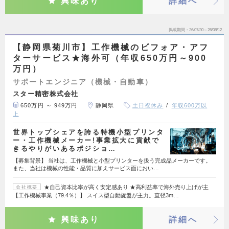
興味あり
詳細へ
掲載期間
26/07/30～26/08/12
【静岡県菊川市】工作機械のビフォア・アフ
ターサービス★海外可（年収650万円～900
万円）
サポートエンジニア（機械・自動車）
スター精密株式会社
650万円 ～ 949万円
静岡県
土日祝休み
年収600万以
上
世界トップシェアを誇る特機小型プリンタ
ー・工作機械メーカー!事業拡大に貢献で
きるやりがいあるポジショ…
【募集背景】 当社は、工作機械と小型プリンターを扱う完成品メーカーです。
また、当社は機械の性能・品質に加えサービス面におい…
★自己資本比率が高く安定感あり ★高利益率で海外売り上げが主
会社概要
【工作機械事業（79.4％）】 スイス型自動旋盤が主力。直径3m…
興味あり
詳細へ