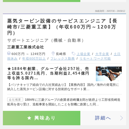
掲載期間
26/07/30～26/08/12
蒸気タービン設備のサービスエンジニア【長
崎市/三菱重工業】（年収600万円～1200万
円）
サポートエンジニア（機械・自動車）
三菱重工業株式会社
600万円 ～ 1249万円
長崎県
上場企業
大手企業
土日
祝休み
年収600万以上
フレックス勤務
リモートワーク可能
★1884年創業、グループ会社257社、売
上収益5.0271兆円、当期利益2,454億円
等を誇る国内…
【パソナキャリア経由での入社実績あり】【業務内容】 国内／海外の発電所に
納入した蒸気タービン設備に対する技術的なサポート業…
1884年に三菱グループの創業者岩崎彌太郎が政府より工部省長崎造
会社概要
船局を借り受け、造船事業を開始したことを契機に創業した同…
興味あり
詳細へ