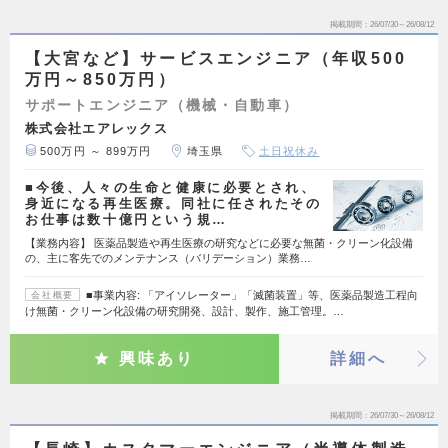
掲載期間
26/07/30～26/08/12
【大宮など】サービスエンジニア（年収500
万円～850万円）
サポートエンジニア（機械・自動車）
株式会社エアレックス
500万円 ～ 899万円
埼玉県
土日祝休み
■今後、人々の生命と健康に必要とされ、
身近になる再生医療。同社に任されたその
お仕事は数十億円という規…
【業務内容】 医薬品製造や再生医療の研究などに必要な無菌・クリーン化設備
の、主に客先でのメンテナンス（バリデーション）業務…
■事業内容: 「アイソレーター」「滅菌装置」等、医薬品製造工程向
会社概要
け無菌・クリーン化設備の研究開発、設計、製作、施工管理。…
興味あり
詳細へ
掲載期間
26/07/30～26/08/12