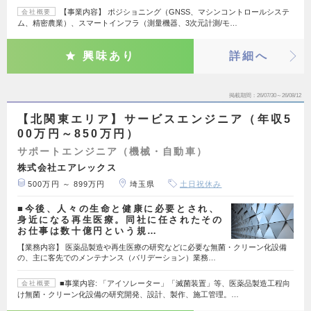
【事業内容】 ポジショニング（GNSS、マシンコントロールシステ
会社概要
ム、精密農業）、スマートインフラ（測量機器、3次元計測/モ…
興味あり
詳細へ
掲載期間
26/07/30～26/08/12
【北関東エリア】サービスエンジニア（年収5
00万円～850万円）
サポートエンジニア（機械・自動車）
株式会社エアレックス
500万円 ～ 899万円
埼玉県
土日祝休み
■今後、人々の生命と健康に必要とされ、
身近になる再生医療。同社に任されたその
お仕事は数十億円という規…
【業務内容】 医薬品製造や再生医療の研究などに必要な無菌・クリーン化設備
の、主に客先でのメンテナンス（バリデーション）業務…
■事業内容: 「アイソレーター」「滅菌装置」等、医薬品製造工程向
会社概要
け無菌・クリーン化設備の研究開発、設計、製作、施工管理。…