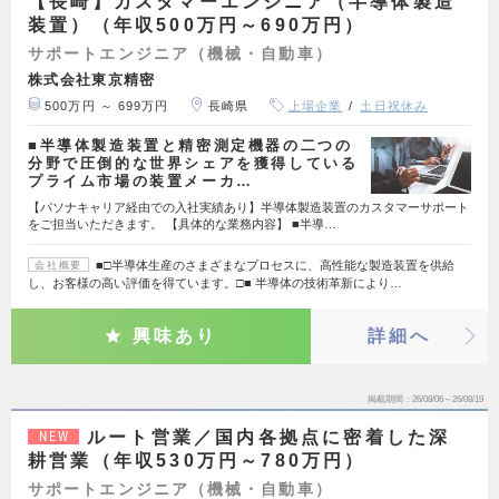
【長崎】カスタマーエンジニア（半導体製造
装置）（年収500万円～690万円）
サポートエンジニア（機械・自動車）
株式会社東京精密
500万円 ～ 699万円
長崎県
上場企業
土日祝休み
■半導体製造装置と精密測定機器の二つの
分野で圧倒的な世界シェアを獲得している
プライム市場の装置メーカ…
【パソナキャリア経由での入社実績あり】半導体製造装置のカスタマーサポート
をご担当いただきます。 【具体的な業務内容】 ■半導…
■□半導体生産のさまざまなプロセスに、高性能な製造装置を供給
会社概要
し、お客様の高い評価を得ています。□■ 半導体の技術革新により…
興味あり
詳細へ
掲載期間
26/08/06～26/08/19
ルート営業／国内各拠点に密着した深
NEW
耕営業（年収530万円～780万円）
サポートエンジニア（機械・自動車）