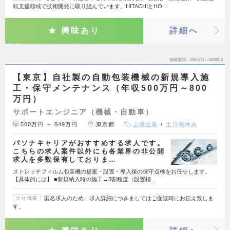
転支援領域で技術開発に取り組んでいます。HITACHIとHO…
興味あり
詳細へ
掲載期間
26/07/31～26/08/13
【東京】自社製の自動包装機械の新規導入施
工・保守メンテナンス（年収500万円～800
万円）
サポートエンジニア（機械・自動車）
500万円 ～ 849万円
東京都
上場企業
土日祝休み
パソナキャリアがおすすめする求人です。
こちらの求人案件以外にも各業界の非公開
求人を多数保有しておりま…
ストレッチフィルム包装機の提案・設置・導入後の保守点検をお任せします。
【具体的には】 ■新規納入時の施工→3割程度（設置指…
匿名求人のため、求人詳細につきましてはご面談時にお伝え致しま
会社概要
す。