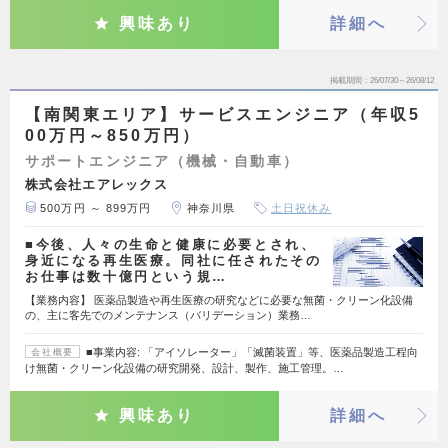
興味あり
詳細へ
掲載期間
26/07/30～26/08/12
【南関東エリア】サービスエンジニア（年収5
00万円～850万円）
サポートエンジニア（機械・自動車）
株式会社エアレックス
500万円 ～ 899万円
神奈川県
土日祝休み
■今後、人々の生命と健康に必要とされ、
身近になる再生医療。同社に任されたその
お仕事は数十億円という規…
【業務内容】 医薬品製造や再生医療の研究などに必要な無菌・クリーン化設備
の、主に客先でのメンテナンス（バリデーション）業務…
■事業内容: 「アイソレーター」「滅菌装置」等、医薬品製造工程向
会社概要
け無菌・クリーン化設備の研究開発、設計、製作、施工管理。…
興味あり
詳細へ