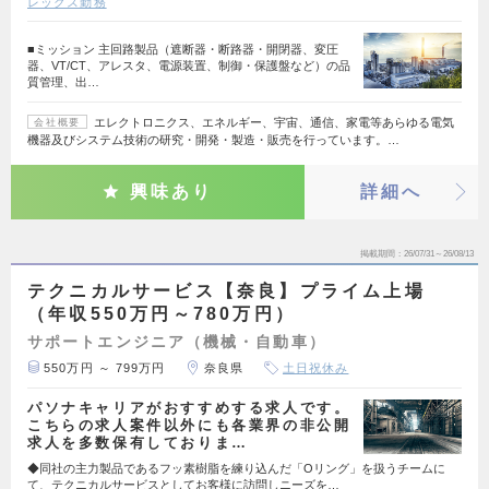
レックス勤務
■ミッション 主回路製品（遮断器・断路器・開閉器、変圧
器、VT/CT、アレスタ、電源装置、制御・保護盤など）の品
質管理、出…
エレクトロニクス、エネルギー、宇宙、通信、家電等あらゆる電気
会社概要
機器及びシステム技術の研究・開発・製造・販売を行っています。…
興味あり
詳細へ
掲載期間
26/07/31～26/08/13
テクニカルサービス【奈良】プライム上場
（年収550万円～780万円）
サポートエンジニア（機械・自動車）
550万円 ～ 799万円
奈良県
土日祝休み
パソナキャリアがおすすめする求人です。
こちらの求人案件以外にも各業界の非公開
求人を多数保有しておりま…
◆同社の主力製品であるフッ素樹脂を練り込んだ「Oリング」を扱うチームに
て、テクニカルサービスとしてお客様に訪問しニーズを…