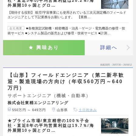
社・直近5年の平均営業利益は20.2％/海
外展開10ヶ国とグロ…
【期待する役割】 航空/宇宙事業にも使用されている三次元測定機のフィールド
エンジニアとして下記業務をお願いします。 【業務…
■各種測定試験機・精密機器・治具・ゲージ・電気機器の修理・技
会社概要
術サービス ■システム製品の販売および修理・技術サービス ■計測…
興味あり
詳細へ
掲載期間
26/07/30～26/08/12
【山形】フィールドエンジニア（第二新卒歓
迎・製造現場の方向け（年収560万円～640
万円）
サポートエンジニア（機械・自動車）
株式会社東精エンジニアリング
550万円 ～ 649万円
山形県
土日祝休み
★プライム市場/東京精密の100％子会
社・直近8年の平均営業利益は19.7％/海
外展開10ヶ国とグロ…