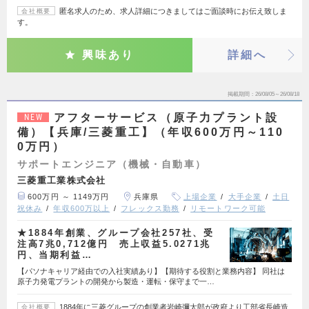
匿名求人のため、求人詳細につきましてはご面談時にお伝え致しま
会社概要
す。
興味あり
詳細へ
掲載期間
26/08/05～26/08/18
アフターサービス（原子力プラント設
NEW
備）【兵庫/三菱重工】（年収600万円～110
0万円）
サポートエンジニア（機械・自動車）
三菱重工業株式会社
600万円 ～ 1149万円
兵庫県
上場企業
大手企業
土日
祝休み
年収600万以上
フレックス勤務
リモートワーク可能
★1884年創業、グループ会社257社、受
注高7兆0,712億円 売上収益5.0271兆
円、当期利益…
【パソナキャリア経由での入社実績あり】【期待する役割と業務内容】 同社は
原子力発電プラントの開発から製造・運転・保守まで一…
1884年に三菱グループの創業者岩崎彌太郎が政府より工部省長崎造
会社概要