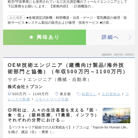
航空/宇宙事業にも使用されている三次元測定機のフィールドエンジニアとして
下記業務をお願いします。 【業務内容】 ・計測機器の…
■各種測定試験機・精密機器・治具・ゲージ・電気機器の修理・技
会社概要
術サービス ■システム製品の販売および修理・技術サービス ■計測…
興味あり
詳細へ
掲載期間
26/07/30～26/08/12
OEM技術エンジニア（建機向け製品/海外技
術部門と協働）（年収500万円～1100万円）
サポートエンジニア（機械・自動車）
株式会社トプコン
500万円 ～ 1149万円
東京都
転勤なし
土日祝休み
フ
レックス勤務
リモートワーク可能
◎同社は、人々の生活基盤を支える『医・
食・住』（眼科医療、IT農業、インフラ）
それぞれの分野における…
【パソナキャリア経由での入社実績あり】トプコンは「Topcon for Human Life」
を掲げ、建設（住）・農業（…