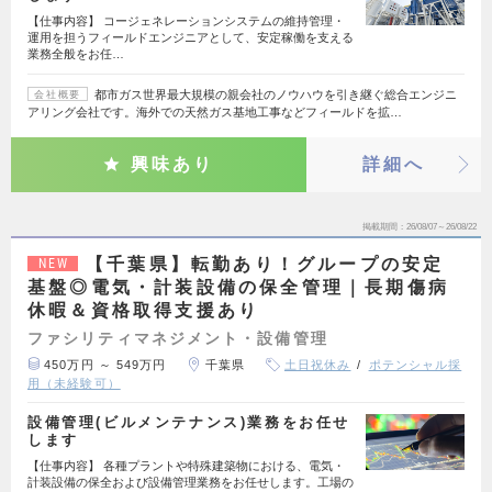
【仕事内容】 コージェネレーションシステムの維持管理・
運用を担うフィールドエンジニアとして、安定稼働を支える
業務全般をお任…
都市ガス世界最大規模の親会社のノウハウを引き継ぐ総合エンジニ
会社概要
アリング会社です。海外での天然ガス基地工事などフィールドを拡…
興味あり
詳細へ
掲載期間
26/08/07～26/08/22
【千葉県】転勤あり！グループの安定
NEW
基盤◎電気・計装設備の保全管理｜長期傷病
休暇＆資格取得支援あり
ファシリティマネジメント・設備管理
450万円 ～ 549万円
千葉県
土日祝休み
ポテンシャル採
用（未経験可）
設備管理(ビルメンテナンス)業務をお任せ
します
【仕事内容】 各種プラントや特殊建築物における、電気・
計装設備の保全および設備管理業務をお任せします。工場の