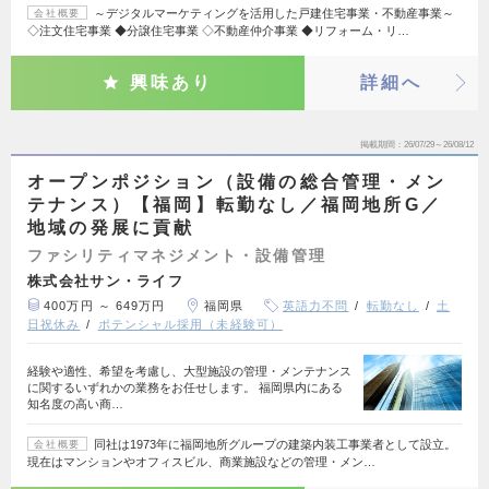
～デジタルマーケティングを活用した戸建住宅事業・不動産事業～
会社概要
◇注文住宅事業 ◆分譲住宅事業 ◇不動産仲介事業 ◆リフォーム・リ…
興味あり
詳細へ
掲載期間
26/07/29～26/08/12
オープンポジション（設備の総合管理・メン
テナンス）【福岡】転勤なし／福岡地所G／
地域の発展に貢献
ファシリティマネジメント・設備管理
株式会社サン・ライフ
400万円 ～ 649万円
福岡県
英語力不問
転勤なし
土
日祝休み
ポテンシャル採用（未経験可）
経験や適性、希望を考慮し、大型施設の管理・メンテナンス
に関するいずれかの業務をお任せします。 福岡県内にある
知名度の高い商…
同社は1973年に福岡地所グループの建築内装工事業者として設立。
会社概要
現在はマンションやオフィスビル、商業施設などの管理・メン…