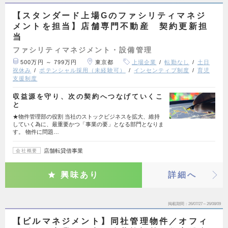
【スタンダード上場Gのファシリティマネジ
メントを担当】店舗専門不動産 契約更新担
当
ファシリティマネジメント・設備管理
500万円 ～ 799万円
東京都
上場企業
転勤なし
土日
祝休み
ポテンシャル採用（未経験可）
インセンティブ制度
育児
支援制度
収益源を守り、次の契約へつなげていくこ
と
★物件管理部の役割 当社のストックビジネスを拡大、維持
していく為に、最重要かつ「事業の要」となる部門となりま
す。 物件に問題…
店舗転貸借事業
会社概要
興味あり
詳細へ
掲載期間
26/07/27～26/08/09
【ビルマネジメント】同社管理物件／オフィ