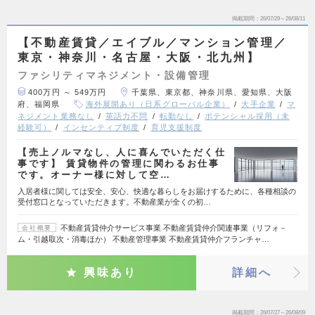
掲載期間
26/07/29～26/08/11
【不動産賃貸／エイブル／マンション管理／
東京・神奈川・名古屋・大阪・北九州】
ファシリティマネジメント・設備管理
400万円 ～ 549万円
千葉県、東京都、神奈川県、愛知県、大阪
府、福岡県
海外展開あり（日系グローバル企業）
大手企業
マ
ネジメント業務なし
英語力不問
転勤なし
ポテンシャル採用（未
経験可）
インセンティブ制度
育児支援制度
【売上ノルマなし、人に喜んでいただく仕
事です】 賃貸物件の管理に関わるお仕事
です。オーナー様に対して空…
入居者様に関しては安全、安心、快適な暮らしをお届けするために、各種相談の
受付窓口となっていただきます。不動産業が全くの初…
不動産賃貸仲介サービス事業 不動産賃貸仲介関連事業（リフォ－
会社概要
ム・引越取次・消毒ほか） 不動産管理事業 不動産賃貸仲介フランチャ…
興味あり
詳細へ
掲載期間
26/07/27～26/08/09