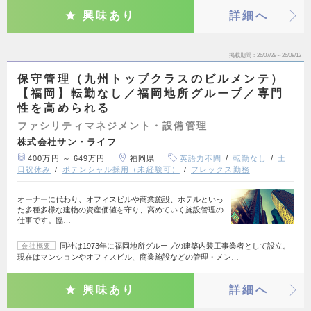
興味あり
詳細へ
掲載期間
26/07/29～26/08/12
保守管理（九州トップクラスのビルメンテ）
【福岡】転勤なし／福岡地所グループ／専門
性を高められる
ファシリティマネジメント・設備管理
株式会社サン・ライフ
400万円 ～ 649万円
福岡県
英語力不問
転勤なし
土
日祝休み
ポテンシャル採用（未経験可）
フレックス勤務
オーナーに代わり、オフィスビルや商業施設、ホテルといっ
た多種多様な建物の資産価値を守り、高めていく施設管理の
仕事です。協…
同社は1973年に福岡地所グループの建築内装工事業者として設立。
会社概要
現在はマンションやオフィスビル、商業施設などの管理・メン…
興味あり
詳細へ