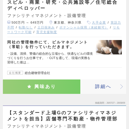
スビル・商業・研究・公共施設等／住宅総合
ディベロッパー
ファシリティマネジメント・設備管理
500万円 ～ 649万円
東京都、神奈川県
大手企業
英語力
不問
転勤なし
土日祝休み
ポテンシャル採用（未経験可）
リモ
ートワーク可能
育児支援制度
同社の管理物件にて、ビルマネジメント
（常駐）を行っていただきます。
・設備、清掃、警備の総合的な立場から、快適なビルの環境
づくりを行うお仕事です。 ・OJTを通して、現場の実務を
習得した後は…
総合建物管理会社
会社概要
興味あり
詳細へ
掲載期間
26/07/27～26/08/09
【スタンダード上場Gのファシリティマネジ
メントを担当】店舗専門不動産・物件管理部
ファシリティマネジメント・設備管理