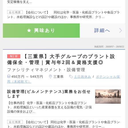
安定稼働を支え…
【会社について】 同社は化学・医薬・化粧品プラントや食品プラ
会社概要
ント、水処理施設などの設計や建設のほか、事務所や研究所、クリ…
興味あり
詳細へ
掲載期間
26/08/07～26/08/22
【三重県】大手グループのプラント設
NEW
備保全・管理｜賞与年2回＆資格支援◎
ファシリティマネジメント・設備管理
450万円 ～ 549万円
三重県
土日祝休み
ポテンシャル採
用（未経験可）
設備管理(ビルメンテナンス)業務をお任せ
します
【仕事内容】 化学・医薬・化粧品プラントや食品プラン
ト、水処理施設といった産業基盤を支える設備の電気・計装
設備の保全および…
【会社について】 同社は化学・医薬・化粧品プラントや食品プラン
会社概要
ト、水処理施設などの設計や建設のほか、事務所や研究所、クリー…