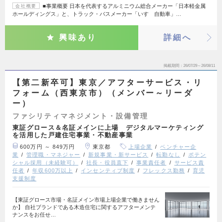
■事業概要 日本を代表するアルミニウム総合メーカー「日本軽金属
会社概要
ホールディングス」と、トラック・バスメーカー「いすゞ自動車」…
興味あり
詳細へ
掲載期間
26/07/29～26/08/11
【第二新卒可】東京／アフターサービス・リ
フォーム（西東京市）（メンバー～リーダ
ー）
ファシリティマネジメント・設備管理
東証グロース＆名証メインに上場 デジタルマーケティング
を活用した戸建住宅事業・不動産事業
600万円 ～ 849万円
東京都
上場企業
ベンチャー企
業
管理職・マネジャー
新規事業・新サービス
転勤なし
ポテン
シャル採用（未経験可）
社長・役員直下
事業責任者
サービス責
任者
年収600万以上
インセンティブ制度
フレックス勤務
育児
支援制度
【東証グロース市場・名証メイン市場上場企業で働きません
か】 自社ブランドである木造住宅に関するアフターメンテ
ナンスをお任せ…