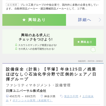
プレス工業グループの中核企業で、国内外に多数の企業を有してい
会社概要
ます。 自動車部品メーカー・建設機械部品メーカーとして、コア商…
興味あり
詳細へ
興味のある求人に
チェックをつけよう!
興味あり
スカウトのマッチング精度があがる!
その求人への合格可能性がわかる!
掲載期間
26/07/30～26/08/12
設備保全（計装）【平塚】年休125日／残業
ほぼなし◇石油化学分野で圧倒的シェア／日
揮グループ
ファシリティマネジメント・設備管理
日揮ユニバーサル株式会社
450万円 ～ 699万円
神奈川県
英語力不問
土日祝休
み
ポテンシャル採用（未経験可）