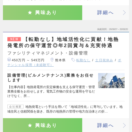
興味あり
詳細へ
掲載期間
26/08/07～26/08/20
【転勤なし】地域活性化に貢献！地熱
NEW
発電所の保守運営◎年2回賞与＆充実待遇
ファシリティマネジメント・設備管理
450万円 ～ 549万円
熊本県
転勤なし
土日祝休み
ポ
テンシャル採用（未経験可）
設備管理(ビルメンテナンス)業務をお任せ
します
【仕事内容】地熱発電所の安定稼働を支える保守運営・管理
業務全般をお任せします。電気工作物の安全な運用を守るだ
けでなく、所…
地熱発電という手法を用いて「地域活性化」に寄与しています。地
会社概要
域住民と信頼関係を築き、既存の地熱所の管理や地方自治体との折…
興味あり
詳細へ