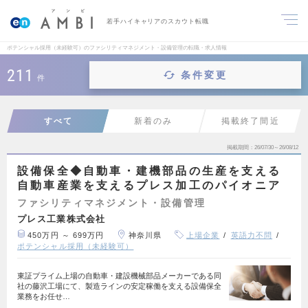
若手ハイキャリアのスカウト転職
ポテンシャル採用（未経験可）のファシリティマネジメント・設備管理の転職・求人情報
211
条件変更
件
すべて
新着のみ
掲載終了間近
掲載期間
26/07/30～26/08/12
設備保全◆自動車・建機部品の生産を支える
自動車産業を支えるプレス加工のパイオニア
ファシリティマネジメント・設備管理
プレス工業株式会社
450万円 ～ 699万円
神奈川県
上場企業
英語力不問
ポテンシャル採用（未経験可）
東証プライム上場の自動車・建設機械部品メーカーである同
社の藤沢工場にて、製造ラインの安定稼働を支える設備保全
業務をお任せ…