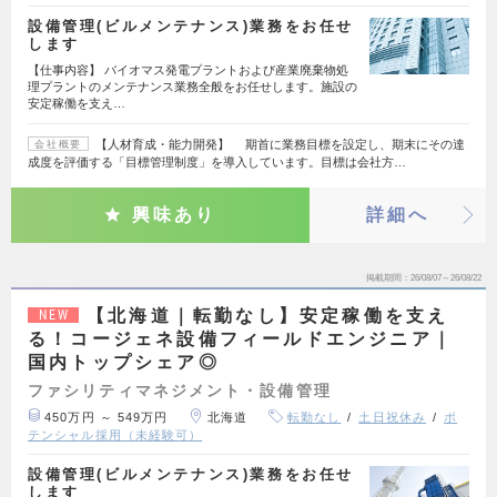
設備管理(ビルメンテナンス)業務をお任せ
します
【仕事内容】 バイオマス発電プラントおよび産業廃棄物処
理プラントのメンテナンス業務全般をお任せします。施設の
安定稼働を支え…
【人材育成・能力開発】 期首に業務目標を設定し、期末にその達
会社概要
成度を評価する「目標管理制度」を導入しています。目標は会社方…
興味あり
詳細へ
掲載期間
26/08/07～26/08/22
【北海道｜転勤なし】安定稼働を支え
NEW
る！コージェネ設備フィールドエンジニア｜
国内トップシェア◎
ファシリティマネジメント・設備管理
450万円 ～ 549万円
北海道
転勤なし
土日祝休み
ポ
テンシャル採用（未経験可）
設備管理(ビルメンテナンス)業務をお任せ
します