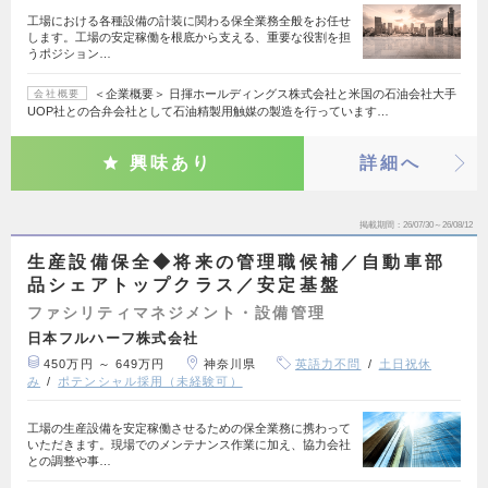
工場における各種設備の計装に関わる保全業務全般をお任せ
します。工場の安定稼働を根底から支える、重要な役割を担
うポジション…
＜企業概要＞ 日揮ホールディングス株式会社と米国の石油会社大手
会社概要
UOP社との合弁会社として石油精製用触媒の製造を行っています…
興味あり
詳細へ
掲載期間
26/07/30～26/08/12
生産設備保全◆将来の管理職候補／自動車部
品シェアトップクラス／安定基盤
ファシリティマネジメント・設備管理
日本フルハーフ株式会社
450万円 ～ 649万円
神奈川県
英語力不問
土日祝休
み
ポテンシャル採用（未経験可）
工場の生産設備を安定稼働させるための保全業務に携わって
いただきます。現場でのメンテナンス作業に加え、協力会社
との調整や事…