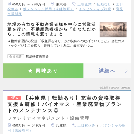
450万円 ～ 799万円
東京都
上場企業
転勤なし
土日
祝休み
ポテンシャル採用（未経験可）
インセンティブ制度
育児
支援制度
地場の有力な不動産業者様を中心に営業活
動を行い、不動産業者様から「あなただか
ら、この情報を渡すよ」と…
★物件管理部の役割 「収益源を守り、次の契約へつなげていくこと」 当社のス
トックビジネスを拡大、維持していく為に、最重要かつ…
店舗転貸借事業
会社概要
興味あり
詳細へ
掲載期間
26/08/07～26/08/22
【兵庫県｜転勤あり】充実の資格取得
NEW
支援＆研修！バイオマス・産業廃棄物プラン
トのメンテナンス◎
ファシリティマネジメント・設備管理
450万円 ～ 549万円
兵庫県
土日祝休み
ポテンシャル採
用（未経験可）