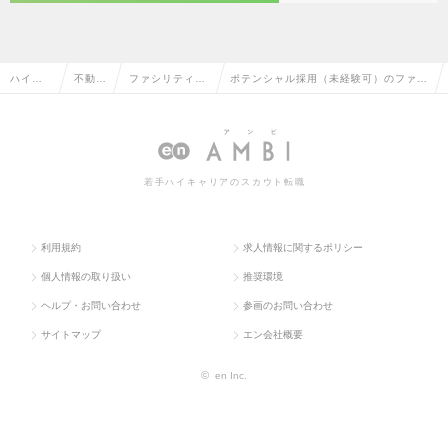
ハイク
不動産
ファシリティマ
ポテンシャル採用（未経験可）のファシ
ラス求
系専門
ネジメント・設
リティマネジメント・設備管理の転職・
人TOP
職
備管理
求人情報一覧
若手ハイキャリアのスカウト転職
利用規約
求人情報に関するポリシー
個人情報の取り扱い
推奨環境
ヘルプ・お問い合わせ
参画のお問い合わせ
サイトマップ
エン会社概要
©
en Inc.