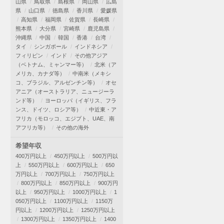
山県
鳥取県
島根県
岡山県
広島
県
山口県
徳島県
香川県
愛媛県
高知県
福岡県
佐賀県
長崎県
熊本県
大分県
宮崎県
鹿児島県
沖縄県
中国
韓国
香港
台湾
タイ
シンガポール
インドネシア
フィリピン
インド
その他アジア
（ベトナム、ミャンマー等）
北米（ア
メリカ、カナダ等）
中南米（メキシ
コ、ブラジル、アルゼンチン等）
オセ
アニア（オーストラリア、ニュージーラ
ンド等）
ヨーロッパ（イギリス、フラ
ンス、ドイツ、ロシア等）
中近東・ア
フリカ（モロッコ、エジプト、UAE、南
アフリカ等）
その他の海外
希望年収
400万円以上
450万円以上
500万円以
上
550万円以上
600万円以上
650
万円以上
700万円以上
750万円以上
800万円以上
850万円以上
900万円
以上
950万円以上
1000万円以上
1
050万円以上
1100万円以上
1150万
円以上
1200万円以上
1250万円以上
1300万円以上
1350万円以上
1400