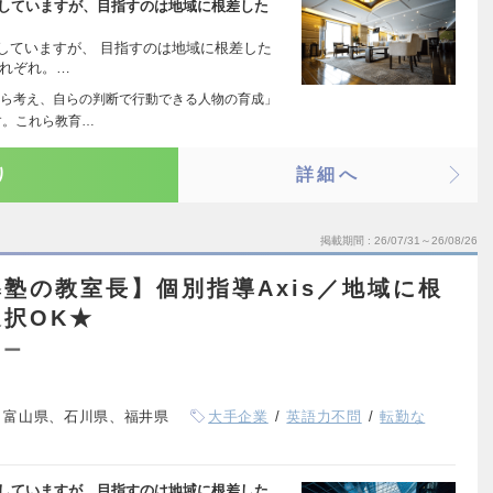
展開していますが、目指すのは地域に根差した
開していますが、 目指すのは地域に根差した
それぞれ。…
ら考え、自らの判断で行動できる人物の育成」
す。これら教育…
り
詳細へ
掲載期間
26/07/31～26/08/26
塾の教室長】個別指導Axis／地域に根
択OK★
ター
、富山県、石川県、福井県
大手企業
英語力不問
転勤な
展開していますが、目指すのは地域に根差した