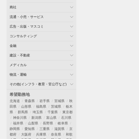
商社
流通・小売・サービス
広告・出版・マスコミ
コンサルティング
金融
建設・不動産
メディカル
物流・運輸
その他(インフラ・教育・官公庁など)
希望勤務地
北海道
青森県
岩手県
宮城県
秋
田県
山形県
福島県
茨城県
栃木
県
群馬県
埼玉県
千葉県
東京都
神奈川県
新潟県
富山県
石川県
福井県
山梨県
長野県
岐阜県
静岡県
愛知県
三重県
滋賀県
京
都府
大阪府
兵庫県
奈良県
和歌