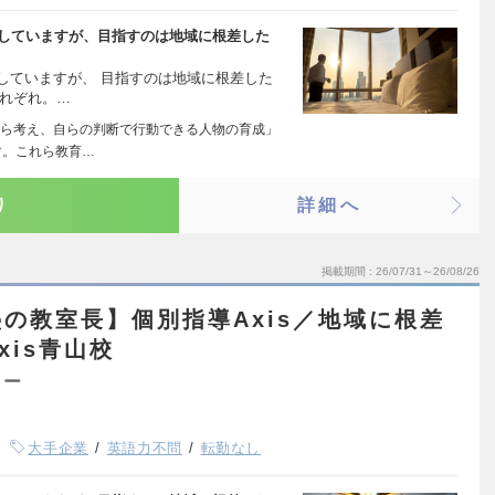
展開していますが、目指すのは地域に根差した
開していますが、 目指すのは地域に根差した
それぞれ。…
ら考え、自らの判断で行動できる人物の育成」
す。これら教育…
り
詳細へ
掲載期間
26/07/31～26/08/26
の教室長】個別指導Axis／地域に根差
xis青山校
ター
大手企業
英語力不問
転勤なし