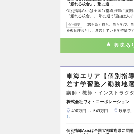
『頼れる校舎』。塾に通…
個別指導Axisは全国47都道府県に展
『頼れる校舎』。 塾に通う理由は人
「志を高く持ち、自ら学び、自
会社概要
を教育理念とし、運営している学習塾で
興味あ
東海エリア【個別指導
差す学習塾／勤務地選
講師・教師・インストラク
株式会社ワオ・コーポレーション
400万円 ～ 549万円
岐阜県
し
個別指導Axisは全国47都道府県に