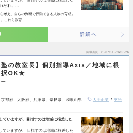
開していますが、 目指すのは地域に根差した
それぞれ。…
ら考え、自らの判断で行動できる人物の育成」
す。これら教育…
り
詳細へ
掲載期間
26/07/31～26/08/26
塾の教室長】個別指導Axis／地域に根
択OK★
ター
、京都府、大阪府、兵庫県、奈良県、和歌山県
大手企業
英語
展開していますが、目指すのは地域に根差した
開していますが、 目指すのは地域に根差した