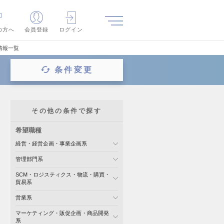
の方へ
会員登録
ログイン
情報一覧
条件変更
その他の条件で探す
希望職種
経営・経営企画・事業企画系
管理部門系
SCM・ロジスティクス・物流・購買・
貿易系
営業系
マーケティング・販促企画・商品開発
系