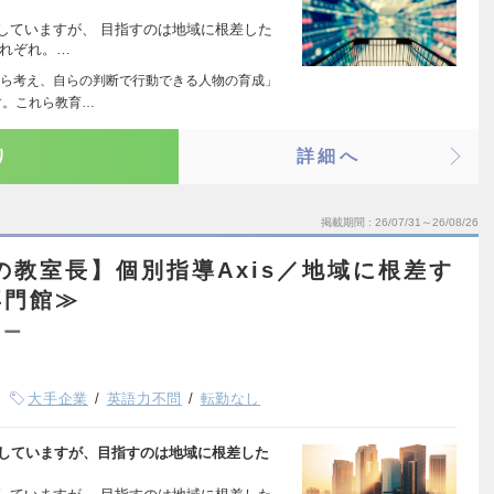
開していますが、 目指すのは地域に根差した
それぞれ。…
ら考え、自らの判断で行動できる人物の育成」
す。これら教育…
り
詳細へ
掲載期間
26/07/31～26/08/26
の教室長】個別指導Axis／地域に根差す
専門館≫
ター
大手企業
英語力不問
転勤なし
展開していますが、目指すのは地域に根差した