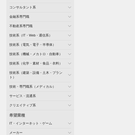
コンサルタント系
金融系専門職
不動産系専門職
技術系（IT・Web・通信系）
技術系（電気・電子・半導体）
技術系（機械・メカトロ・自動車）
技術系（化学・素材・食品・衣料）
技術系（建築・設備・土木・プラン
ト）
技術・専門職系（メディカル）
サービス・流通系
クリエイティブ系
希望業種
IT・インターネット・ゲーム
メーカー