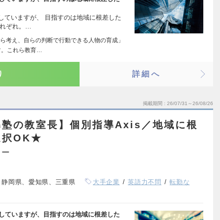
開していますが、 目指すのは地域に根差した
それぞれ。…
ら考え、自らの判断で行動できる人物の育成」
す。これら教育…
り
詳細へ
掲載期間
26/07/31～26/08/26
塾の教室長】個別指導Axis／地域に根
択OK★
ター
、静岡県、愛知県、三重県
大手企業
英語力不問
転勤な
展開していますが、目指すのは地域に根差した