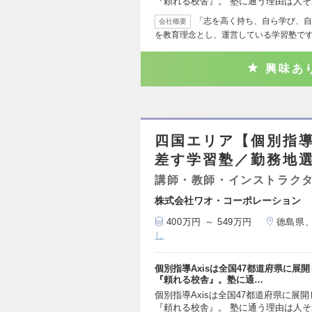
『頼れる校舎』。 塾に通う理由は人
「志を高く持ち、自ら学び、自
会社概要
を教育理念とし、運営している学習塾で
興味あ
四国エリア【個別指導
差す学習塾／勤務地選
講師・教師・インストラク
株式会社ワオ・コーポレーション
400万円 ～ 549万円
徳島県
し
個別指導Axisは全国47都道府県に
『頼れる校舎』。塾に通…
個別指導Axisは全国47都道府県に展
『頼れる校舎』。 塾に通う理由は人