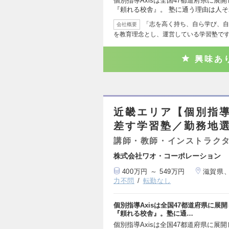
個別指導Axisは全国47都道府県に展
『頼れる校舎』。 塾に通う理由は人
「志を高く持ち、自ら学び、自
会社概要
を教育理念とし、運営している学習塾で
興味あ
近畿エリア【個別指導
差す学習塾／勤務地選
講師・教師・インストラク
株式会社ワオ・コーポレーション
400万円 ～ 549万円
滋賀県
力不問
転勤なし
個別指導Axisは全国47都道府県に
『頼れる校舎』。塾に通…
個別指導Axisは全国47都道府県に展