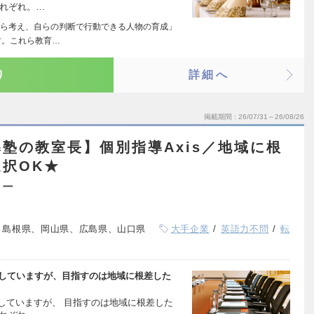
それぞれ。…
ら考え、自らの判断で行動できる人物の育成」
す。これら教育…
り
詳細へ
掲載期間
26/07/31～26/08/26
塾の教室長】個別指導Axis／地域に根
択OK★
ター
、島根県、岡山県、広島県、山口県
大手企業
英語力不問
転
展開していますが、目指すのは地域に根差した
開していますが、 目指すのは地域に根差した