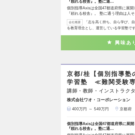
『頼れる校舎』。塾に通…
個別指導Axisは全国47都道府県に展
『頼れる校舎』。 塾に通う理由は人
「志を高く持ち、自ら学び、自
会社概要
を教育理念とし、運営している学習塾で
興味あ
京都/桂【個別指導塾
学習塾 ≪難関受験
講師・教師・インストラク
株式会社ワオ・コーポレーション
400万円 ～ 549万円
京都府
個別指導Axisは全国47都道府県に
『頼れる校舎』。塾に通…