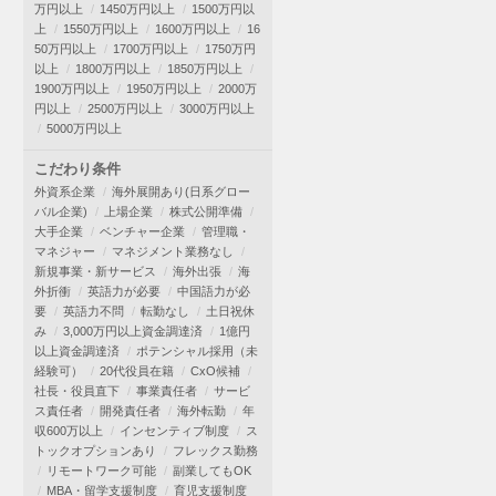
万円以上
1450万円以上
1500万円以
上
1550万円以上
1600万円以上
16
50万円以上
1700万円以上
1750万円
以上
1800万円以上
1850万円以上
1900万円以上
1950万円以上
2000万
円以上
2500万円以上
3000万円以上
5000万円以上
こだわり条件
外資系企業
海外展開あり(日系グロー
バル企業)
上場企業
株式公開準備
大手企業
ベンチャー企業
管理職・
マネジャー
マネジメント業務なし
新規事業・新サービス
海外出張
海
外折衝
英語力が必要
中国語力が必
要
英語力不問
転勤なし
土日祝休
み
3,000万円以上資金調達済
1億円
以上資金調達済
ポテンシャル採用（未
経験可）
20代役員在籍
CxO候補
社長・役員直下
事業責任者
サービ
ス責任者
開発責任者
海外転勤
年
収600万以上
インセンティブ制度
ス
トックオプションあり
フレックス勤務
リモートワーク可能
副業してもOK
MBA・留学支援制度
育児支援制度