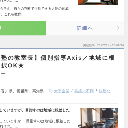
それぞれ。…
ら考え、自らの判断で行動できる人物の育成」
す。これら教育…
り
詳細へ
掲載期間
26/07/31～26/08/26
塾の教室長】個別指導Axis／地域に根
択OK★
ター
、香川県、愛媛県、高知県
大手企業
英語力不問
転勤な
展開していますが、目指すのは地域に根差した
開していますが、 目指すのは地域に根差した
それぞれ。…