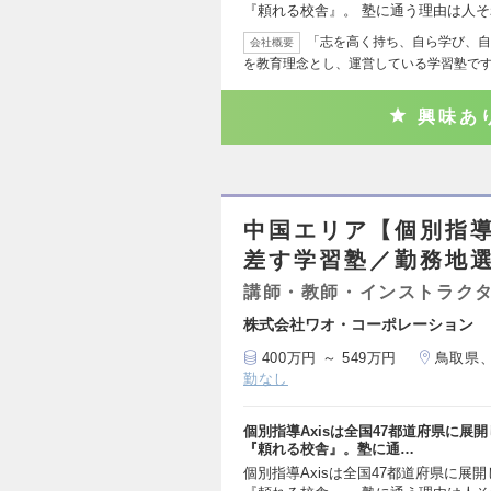
『頼れる校舎』。 塾に通う理由は人
「志を高く持ち、自ら学び、自
会社概要
を教育理念とし、運営している学習塾で
興味あ
中国エリア【個別指導
差す学習塾／勤務地選
講師・教師・インストラク
株式会社ワオ・コーポレーション
400万円 ～ 549万円
鳥取県
勤なし
個別指導Axisは全国47都道府県に
『頼れる校舎』。塾に通…
個別指導Axisは全国47都道府県に展