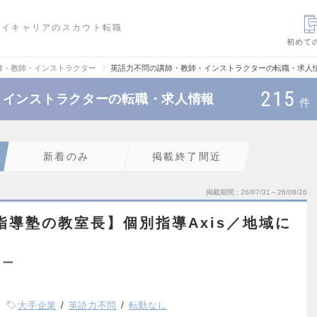
ハイキャリアのスカウト転職
初めて
師・教師・インストラクター
英語力不問の講師・教師・インストラクターの転職・求人
215
・インストラクターの転職・求人情報
件
新着のみ
掲載終了間近
掲載期間
26/07/31～26/08/26
指導塾の教室長】個別指導Axis／地域に
ター
大手企業
英語力不問
転勤なし