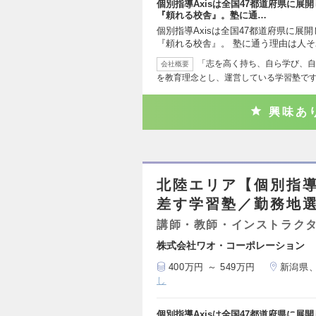
個別指導Axisは全国47都道府県に
『頼れる校舎』。塾に通…
個別指導Axisは全国47都道府県に展
『頼れる校舎』。 塾に通う理由は人
「志を高く持ち、自ら学び、自
会社概要
を教育理念とし、運営している学習塾で
興味あ
北陸エリア【個別指導
差す学習塾／勤務地選
講師・教師・インストラク
株式会社ワオ・コーポレーション
400万円 ～ 549万円
新潟県
し
個別指導Axisは全国47都道府県に