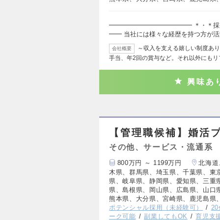
━━━━━━━━━━━━━ ＊・＊採
━━ 当社には様々な経歴を持つ方が
～収入を支える嬉しい制度あり
会社概要
手当、年2回の賞与など。それ以外にもリ
興味あ
【管理職候補】婚活
その他、サービス・流通系
800万円 ～ 1199万円
北海道
木県、群馬県、埼玉県、千葉県、東
県、岐阜県、静岡県、愛知県、三重
県、島根県、岡山県、広島県、山口
熊本県、大分県、宮崎県、鹿児島県
ポテンシャル採用（未経験可）
2
ーク可能
副業してもOK
育児支