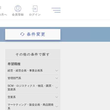
の方へ
会員登録
ログイン
条件変更
その他の条件で探す
希望職種
経営・経営企画・事業企画系
管理部門系
SCM・ロジスティクス・物流・購買・
貿易系
営業系
マーケティング・販促企画・商品開発
系