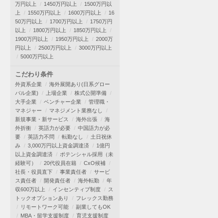
万円以上
1450万円以上
1500万円以
上
1550万円以上
1600万円以上
16
50万円以上
1700万円以上
1750万円
以上
1800万円以上
1850万円以上
1900万円以上
1950万円以上
2000万
円以上
2500万円以上
3000万円以上
5000万円以上
こだわり条件
外資系企業
海外展開あり(日系グロー
バル企業)
上場企業
株式公開準備
大手企業
ベンチャー企業
管理職・
マネジャー
マネジメント業務なし
新規事業・新サービス
海外出張
海
外折衝
英語力が必要
中国語力が必
要
英語力不問
転勤なし
土日祝休
み
3,000万円以上資金調達済
1億円
以上資金調達済
ポテンシャル採用（未
経験可）
20代役員在籍
CxO候補
社長・役員直下
事業責任者
サービ
ス責任者
開発責任者
海外転勤
年
収600万以上
インセンティブ制度
ス
トックオプションあり
フレックス勤務
リモートワーク可能
副業してもOK
MBA・留学支援制度
育児支援制度