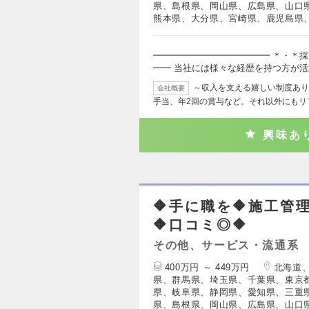
県、島根県、岡山県、広島県、山口
熊本県、大分県、宮崎県、鹿児島県
━━━━━━━━━━━━━ ＊・＊採
━━ 当社には様々な経歴を持つ方が
～収入を支える嬉しい制度あり
会社概要
手当、年2回の賞与など。それ以外にもリ
興味あ
🔶手に職を🔶施工管
🔶口コミ◎🔶
その他、サービス・流通系
400万円 ～ 449万円
北海道
県、群馬県、埼玉県、千葉県、東京
県、岐阜県、静岡県、愛知県、三重
県、島根県、岡山県、広島県、山口