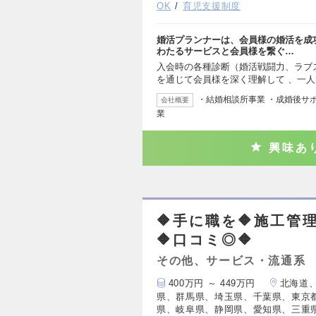
OK
育児支援制度
婚活プランナーは、会員様の婚活を成
わたるサービスと会員様を繋ぐ…
入会時の各種診断（婚活戦闘力、ラブ
を通じて会員様を深く理解して 、一
・結婚相談所事業 ・成婚後サポー
会社概要
業
興味あ
🔶手に職を🔶施工管
🔶口コミ◎🔶
その他、サービス・流通系
400万円 ～ 449万円
北海道
県、群馬県、埼玉県、千葉県、東京
県、岐阜県、静岡県、愛知県、三重