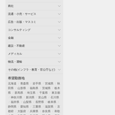
商社
流通・小売・サービス
広告・出版・マスコミ
コンサルティング
金融
建設・不動産
メディカル
物流・運輸
その他(インフラ・教育・官公庁など)
希望勤務地
北海道
青森県
岩手県
宮城県
秋
田県
山形県
福島県
茨城県
栃木
県
群馬県
埼玉県
千葉県
東京都
神奈川県
新潟県
富山県
石川県
福井県
山梨県
長野県
岐阜県
静岡県
愛知県
三重県
滋賀県
京
都府
大阪府
兵庫県
奈良県
和歌