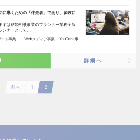
功に導くための「伴走者」であり、多岐に
まずは結婚相談事業のプランナー業務全般
ランナーとして…
ト事業 ・Webメディア事業 ・YouTube事
り
詳細へ
前へ
1
2