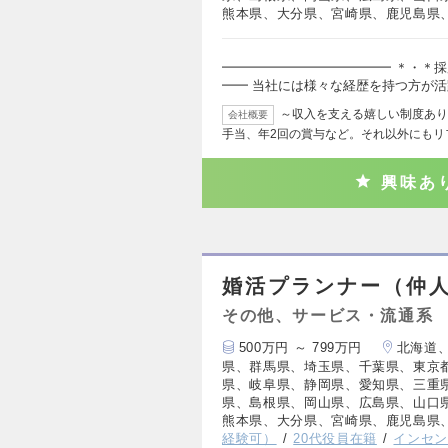
熊本県、大分県、宮崎県、鹿児島県
━━━━━━━━━━━━━ ＊・＊採
━━ 当社には様々な経歴を持つ方が
～収入を支える嬉しい制度あり
会社概要
手当、年2回の賞与など。それ以外にもリ
興味あ
婚活プランナー（仲
その他、サービス・流通系
500万円 ～ 799万円
北海道
県、群馬県、埼玉県、千葉県、東京
県、岐阜県、静岡県、愛知県、三重
県、島根県、岡山県、広島県、山口
熊本県、大分県、宮崎県、鹿児島県
経験可）
20代役員在籍
インセ