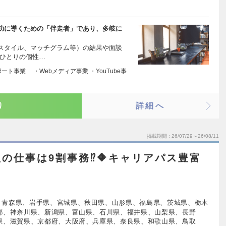
功に導くための「伴走者」であり、多岐に
スタイル、マッチグラム等）の結果や面談
人ひとりの個性…
ト事業 ・Webメディア事業 ・YouTube事
り
詳細へ
掲載期間
26/07/29～26/08/11
理の仕事は9割事務⁉🔶キャリアパス豊富
、青森県、岩手県、宮城県、秋田県、山形県、福島県、茨城県、栃木
都、神奈川県、新潟県、富山県、石川県、福井県、山梨県、長野
県、滋賀県、京都府、大阪府、兵庫県、奈良県、和歌山県、鳥取