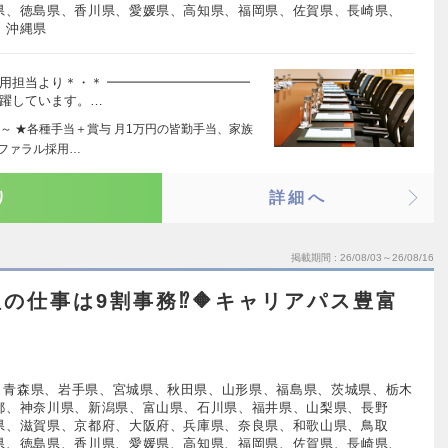
県、徳島県、香川県、愛媛県、高知県、福岡県、佐賀県、長崎県、
、沖縄県
用担当より＊・＊ ━━━━━━━━━━━
活躍しています。…
～ ★各種手当＋賞与 月1万円の皆勤手当、家族
ファラル採用…
り
詳細へ
掲載期間
26/08/03～26/08/16
理の仕事は9割事務⁉🔶キャリアパス豊富
、青森県、岩手県、宮城県、秋田県、山形県、福島県、茨城県、栃木
都、神奈川県、新潟県、富山県、石川県、福井県、山梨県、長野
県、滋賀県、京都府、大阪府、兵庫県、奈良県、和歌山県、鳥取
県、徳島県、香川県、愛媛県、高知県、福岡県、佐賀県、長崎県、