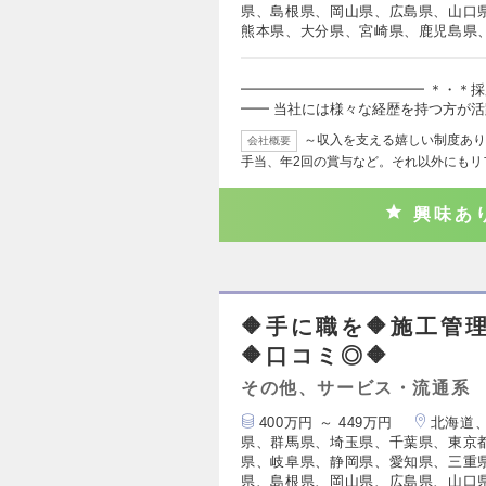
県、島根県、岡山県、広島県、山口
熊本県、大分県、宮崎県、鹿児島県
━━━━━━━━━━━━━ ＊・＊採
━━ 当社には様々な経歴を持つ方が
～収入を支える嬉しい制度あり
会社概要
手当、年2回の賞与など。それ以外にもリ
興味あ
🔶手に職を🔶施工管
🔶口コミ◎🔶
その他、サービス・流通系
400万円 ～ 449万円
北海道
県、群馬県、埼玉県、千葉県、東京
県、岐阜県、静岡県、愛知県、三重
県、島根県、岡山県、広島県、山口