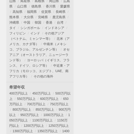
山県
鳥取県
島根県
岡山県
広島
県
山口県
徳島県
香川県
愛媛県
高知県
福岡県
佐賀県
長崎県
熊本県
大分県
宮崎県
鹿児島県
沖縄県
中国
韓国
香港
台湾
タイ
シンガポール
インドネシア
フィリピン
インド
その他アジア
（ベトナム、ミャンマー等）
北米（ア
メリカ、カナダ等）
中南米（メキシ
コ、ブラジル、アルゼンチン等）
オセ
アニア（オーストラリア、ニュージーラ
ンド等）
ヨーロッパ（イギリス、フラ
ンス、ドイツ、ロシア等）
中近東・ア
フリカ（モロッコ、エジプト、UAE、南
アフリカ等）
その他の海外
希望年収
400万円以上
450万円以上
500万円以
上
550万円以上
600万円以上
650
万円以上
700万円以上
750万円以上
800万円以上
850万円以上
900万円
以上
950万円以上
1000万円以上
1
050万円以上
1100万円以上
1150万
円以上
1200万円以上
1250万円以上
1300万円以上
1350万円以上
1400