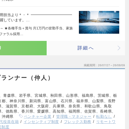
用担当より＊・＊ ━━━━━━━━━━━
活躍しています。…
～ ★各種手当＋賞与 月1万円の皆勤手当、家族
ファラル採用…
り
詳細へ
掲載期間
26/07/27～26/08/09
プランナー（仲人）
、青森県、岩手県、宮城県、秋田県、山形県、福島県、茨城県、栃
京都、神奈川県、新潟県、富山県、石川県、福井県、山梨県、長野
県、滋賀県、京都府、大阪府、兵庫県、奈良県、和歌山県、鳥取
県、徳島県、香川県、愛媛県、高知県、福岡県、佐賀県、長崎県、
、沖縄県
ベンチャー企業
管理職・マネジャー
転勤なし
0代役員在籍
インセンティブ制度
フレックス勤務
リモートワ
援制度