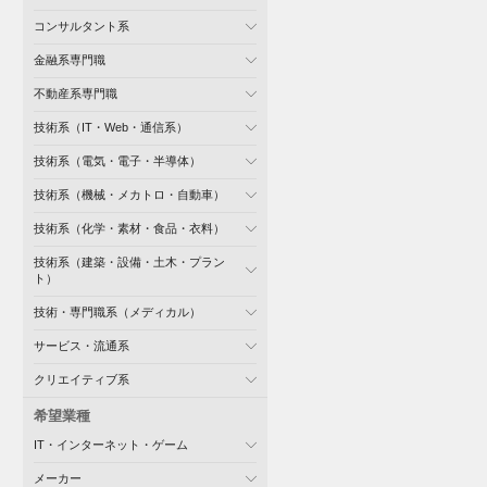
コンサルタント系
金融系専門職
不動産系専門職
技術系（IT・Web・通信系）
技術系（電気・電子・半導体）
技術系（機械・メカトロ・自動車）
技術系（化学・素材・食品・衣料）
技術系（建築・設備・土木・プラン
ト）
技術・専門職系（メディカル）
サービス・流通系
クリエイティブ系
希望業種
IT・インターネット・ゲーム
メーカー