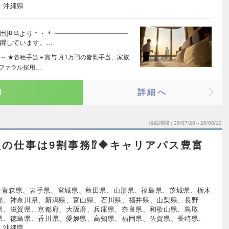
、沖縄県
用担当より＊・＊ ━━━━━━━━━━━
活躍しています。…
～ ★各種手当＋賞与 月1万円の皆勤手当、家族
ファラル採用…
り
詳細へ
掲載期間
26/07/28～26/08/10
理の仕事は9割事務⁉🔶キャリアパス豊富
、青森県、岩手県、宮城県、秋田県、山形県、福島県、茨城県、栃木
都、神奈川県、新潟県、富山県、石川県、福井県、山梨県、長野
県、滋賀県、京都府、大阪府、兵庫県、奈良県、和歌山県、鳥取
県、徳島県、香川県、愛媛県、高知県、福岡県、佐賀県、長崎県、
、沖縄県