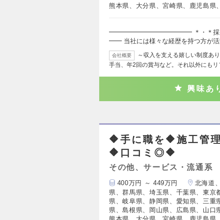
熊本県、大分県、宮崎県、鹿児島県
━━━━━━━━━━━━━ ＊・＊採
━━ 当社には様々な経歴を持つ方が
～収入を支える嬉しい制度あり
会社概要
手当、年2回の賞与など。それ以外にもリ
興味あ
🔶手に職を🔶施工管
🔶口コミ◎🔶
その他、サービス・流通系
400万円 ～ 449万円
北海道
県、群馬県、埼玉県、千葉県、東京
県、岐阜県、静岡県、愛知県、三重
県、島根県、岡山県、広島県、山口
熊本県、大分県、宮崎県、鹿児島県