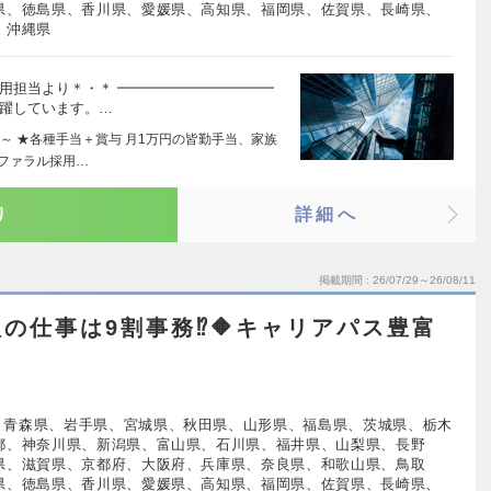
県、徳島県、香川県、愛媛県、高知県、福岡県、佐賀県、長崎県、
、沖縄県
用担当より＊・＊ ━━━━━━━━━━━
活躍しています。…
～ ★各種手当＋賞与 月1万円の皆勤手当、家族
ファラル採用…
り
詳細へ
掲載期間
26/07/29～26/08/11
理の仕事は9割事務⁉🔶キャリアパス豊富
、青森県、岩手県、宮城県、秋田県、山形県、福島県、茨城県、栃木
都、神奈川県、新潟県、富山県、石川県、福井県、山梨県、長野
県、滋賀県、京都府、大阪府、兵庫県、奈良県、和歌山県、鳥取
県、徳島県、香川県、愛媛県、高知県、福岡県、佐賀県、長崎県、