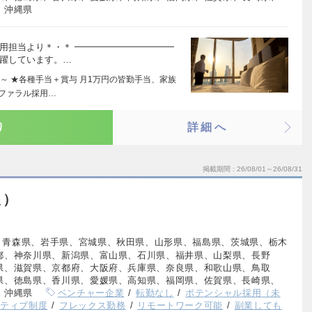
、沖縄県
用担当より＊・＊ ━━━━━━━━━━━
活躍しています。…
～ ★各種手当＋賞与 月1万円の皆勤手当、家族
ファラル採用…
り
詳細へ
掲載期間
26/08/01～26/08/31
人）
、青森県、岩手県、宮城県、秋田県、山形県、福島県、茨城県、栃木
都、神奈川県、新潟県、富山県、石川県、福井県、山梨県、長野
県、滋賀県、京都府、大阪府、兵庫県、奈良県、和歌山県、鳥取
県、徳島県、香川県、愛媛県、高知県、福岡県、佐賀県、長崎県、
、沖縄県
ベンチャー企業
転勤なし
ポテンシャル採用（未
ンティブ制度
フレックス勤務
リモートワーク可能
副業しても