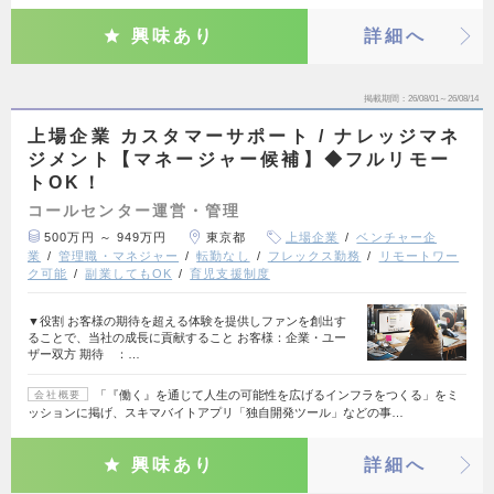
興味あり
詳細へ
掲載期間
26/08/01～26/08/14
上場企業 カスタマーサポート / ナレッジマネ
ジメント【マネージャー候補】◆フルリモー
トOK！
コールセンター運営・管理
500万円 ～ 949万円
東京都
上場企業
ベンチャー企
業
管理職・マネジャー
転勤なし
フレックス勤務
リモートワー
ク可能
副業してもOK
育児支援制度
▼役割 お客様の期待を超える体験を提供しファンを創出す
ることで、当社の成長に貢献すること お客様：企業・ユー
ザー双方 期待 ：…
「『働く』を通じて人生の可能性を広げるインフラをつくる」をミ
会社概要
ッションに掲げ、スキマバイトアプリ「独自開発ツール」などの事…
興味あり
詳細へ