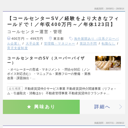
掲載期間
26/08/01～26/08/14
【コールセンターSV／経験をより大きなフィ
ールドで！／年収400万円～／年休123日】
コールセンター運営・管理
400万円 ～ 499万円
東京都
海外展開あり（日系グローバ
ル企業）
大手企業
管理職・マネジャー
英語力不問
転勤なし
育児支援制度
コールセンターのSV（スーパーバイザ
ー）
・オペレーターの育成・マネジメント ・問合せ対応（ノン
ボイス対応含む） ・マニュアル・業務フローの整備 ・業務
改善・課題抽出・…
不動産賃貸仲介サービス事業 不動産賃貸仲介関連事業（リフォ－
会社概要
ム・引越取次・消毒ほか） 不動産管理事業 不動産賃貸仲介フランチャ…
興味あり
詳細へ
掲載期間
26/07/31～26/08/13