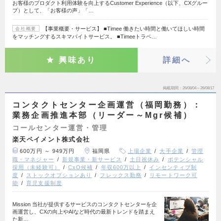
お客様のプロダクト利用体験を向上するCustomer Experience（以下、CXグルー
プ）として、「お客様の声」「…
【事業概要・サービス】 ■Timee 働きたい時間と働いてほしい時間
会社概要
をマッチングするスキマバイトサービス。 ■Timeeトラベ…
興味あり
詳細へ
掲載期間
26/08/04～26/08/17
コンタクトセンター企画運営（福岡勤務）：
業務企画推進本部（リーダー～Mgr候補）
コールセンター運営・管理
楽天ペイメント株式会社
600万円 ～ 949万円
福岡県
上場企業
大手企業
管理
職・マネジャー
新規事業・新サービス
土日祝休み
ポテンシャル
採用（未経験可）
CxO候補
年収600万以上
インセンティブ制
度
ストックオプションあり
フレックス勤務
リモートワーク可
能
育児支援制度
Mission 当社が提供するサービスのコンタクトセンターを企
画運営し、CXの向上やAIなど時代の最新トレンドを踏まえ
た新…