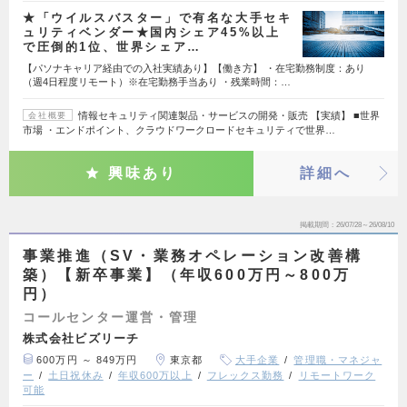
★「ウイルスバスター」で有名な大手セキ
ュリティベンダー★国内シェア45%以上
で圧倒的1位、世界シェア…
【パソナキャリア経由での入社実績あり】【働き方】 ・在宅勤務制度：あり
（週4日程度リモート）※在宅勤務手当あり ・残業時間：…
情報セキュリティ関連製品・サービスの開発・販売 【実績】 ■世界
会社概要
市場 ・エンドポイント、クラウドワークロードセキュリティで世界…
興味あり
詳細へ
掲載期間
26/07/28～26/08/10
事業推進（SV・業務オペレーション改善構
築）【新卒事業】（年収600万円～800万
円）
コールセンター運営・管理
株式会社ビズリーチ
600万円 ～ 849万円
東京都
大手企業
管理職・マネジャ
ー
土日祝休み
年収600万以上
フレックス勤務
リモートワーク
可能