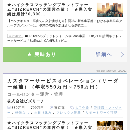
★ハイクラスマッチングプラットフォー
ム”BIZREACH”の運営企業！ ★導入実
績は累計30,300…
【パソナキャリア経由での入社実績あり】同社の新卒事業部における事業推進グ
ループのメンバーは、事業の成長を加速させる多岐に…
■HR TechのプラットフォームやSaaS事業 ・OB／OG訪問ネットワ
会社概要
ークサービス「BizReach CAMPUS（ビ…
興味あり
詳細へ
掲載期間
26/07/28～26/08/10
カスタマーサービスオペレーション（リーダ
ー候補）（年収550万円～750万円）
コールセンター運営・管理
株式会社ビズリーチ
550万円 ～ 799万円
東京都
大手企業
管理職・マネジャ
ー
転勤なし
土日祝休み
フレックス勤務
リモートワーク可能
★ハイクラスマッチングプラットフォー
ム”BIZREACH”の運営企業！ ★導入実