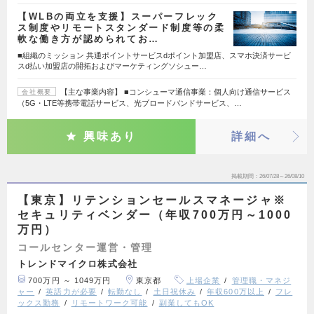
【WLBの両立を支援】スーパーフレック
ス制度やリモートスタンダード制度等の柔
軟な働き方が認められてお…
■組織のミッション 共通ポイントサービスdポイント加盟店、スマホ決済サービ
スd払い加盟店の開拓およびマーケティングソシュー…
【主な事業内容】 ■コンシューマ通信事業：個人向け通信サービス
会社概要
（5G・LTE等携帯電話サービス、光ブロードバンドサービス、…
興味あり
詳細へ
掲載期間
26/07/28～26/08/10
【東京】リテンションセールスマネージャ※
セキュリティベンダー（年収700万円～1000
万円）
コールセンター運営・管理
トレンドマイクロ株式会社
700万円 ～ 1049万円
東京都
上場企業
管理職・マネジ
ャー
英語力が必要
転勤なし
土日祝休み
年収600万以上
フレ
ックス勤務
リモートワーク可能
副業してもOK