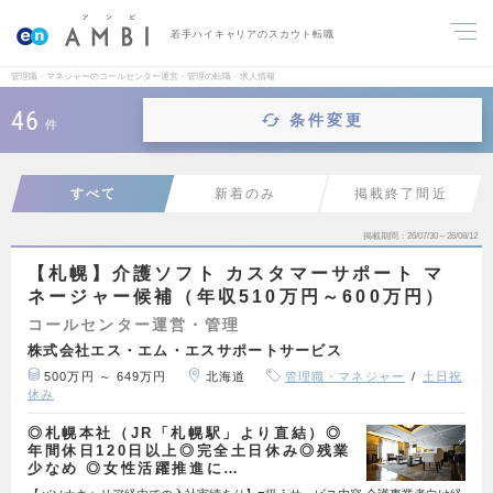
若手ハイキャリアのスカウト転職
管理職・マネジャーのコールセンター運営・管理の転職・求人情報
46
条件変更
件
すべて
新着のみ
掲載終了間近
掲載期間
26/07/30～26/08/12
【札幌】介護ソフト カスタマーサポート マ
ネージャー候補（年収510万円～600万円）
コールセンター運営・管理
株式会社エス・エム・エスサポートサービス
500万円 ～ 649万円
北海道
管理職・マネジャー
土日祝
休み
◎札幌本社（JR「札幌駅」より直結）◎
年間休日120日以上◎完全土日休み◎残業
少なめ ◎女性活躍推進に…