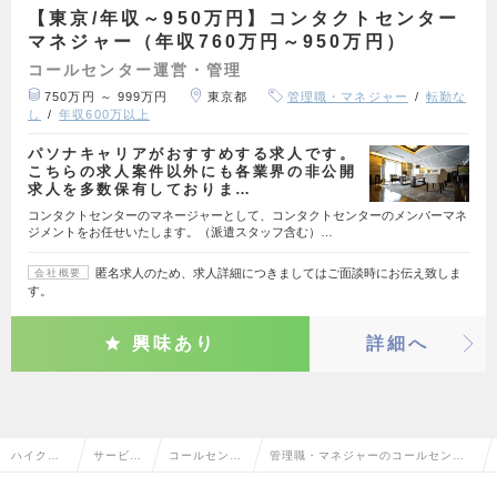
【東京/年収～950万円】コンタクトセンター
マネジャー（年収760万円～950万円）
コールセンター運営・管理
750万円 ～ 999万円
東京都
管理職・マネジャー
転勤な
し
年収600万以上
パソナキャリアがおすすめする求人です。
こちらの求人案件以外にも各業界の非公開
求人を多数保有しておりま…
コンタクトセンターのマネージャーとして、コンタクトセンターのメンバーマネ
ジメントをお任せいたします。（派遣スタッフ含む）…
匿名求人のため、求人詳細につきましてはご面談時にお伝え致しま
会社概要
す。
興味あり
詳細へ
ハイクラ
サービ
コールセンタ
管理職・マネジャーのコールセンタ
ス求人TO
ス・流通
ー運営・管理
ー運営・管理の転職・求人情報一覧