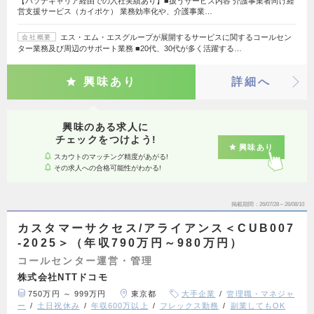
【パソナキャリア経由での入社実績あり】■扱うサービス内容 介護事業者向け経
営支援サービス（カイポケ） 業務効率化や、介護事業…
エス・エム・エスグループが展開するサービスに関するコールセン
会社概要
ター業務及び周辺のサポート業務 ■20代、30代が多く活躍する…
興味あり
詳細へ
興味のある求人に
チェックをつけよう!
興味あり
スカウトのマッチング精度があがる!
その求人への合格可能性がわかる!
掲載期間
26/07/28～26/08/10
カスタマーサクセス/アライアンス＜CUB007
-2025＞（年収790万円～980万円）
コールセンター運営・管理
株式会社NTTドコモ
750万円 ～ 999万円
東京都
大手企業
管理職・マネジャ
ー
土日祝休み
年収600万以上
フレックス勤務
副業してもOK