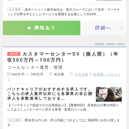
楽天ペイメント株式会社は、楽天グループにおいて決済・マーケテ
会社概要
ィング分野を中心としたサービスを展開する企業として2019年…
興味あり
詳細へ
掲載期間
26/08/04～26/08/17
カスタマーセンターSV（個人部）（年
NEW
収500万円～700万円）
コールセンター運営・管理
500万円 ～ 749万円
埼玉県
大手企業
管理職・マネジャ
ー
パソナキャリアがおすすめする求人です。
こちらの求人案件以外にも各業界の非公開
求人を多数保有しておりま…
【パソナキャリア経由での入社実績あり】【業務内容】 具体的な仕事の内容と
してはコミュニケーターに対する受電・架電のコール指…
匿名求人のため、求人詳細につきましてはご面談時にお伝え致しま
会社概要
す。