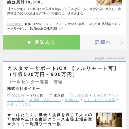
績は累計30,300…
【パソナキャリア経由での入社実績あり】日本は今、人口減少社会に突入し、産
業構造の変化や急速なグローバル化など、さまざまな…
■HR TechのプラットフォームやSaaS事業 ・OB／OG訪問ネットワ
会社概要
ークサービス「BizReach CAMPUS（ビ…
興味あり
詳細へ
掲載期間
26/07/28～26/08/10
カスタマーサポート/CX 【フルリモート可】
（年収500万円～900万円）
コールセンター運営・管理
株式会社タイミー
500万円 ～ 949万円
東京都
上場企業
大手企業
ベン
チャー企業
管理職・マネジャー
転勤なし
リモートワーク可能
副業してもOK
★「はたらく」機会の提供を通じて人々の
可能性を広げる東証グロース市場上場企業
★タイミー利用ワーカー数…