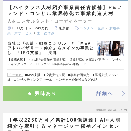
【ハイクラス人材紹介事業責任者候補】PEフ
ァンド・コンサル業界特化の事業創造人材
人材コンサルタント・コーディネーター
1000万円 ～ 1249万円
東京都
ベンチャー企業
新規事
業・新サービス
土日祝休み
当社は「会計・戦略コンサル」と「M&A
アドバイザリー・仲介」をメインの事業と
し、「IPO支援」「法律…
【業務内容】 ・人材紹介事業の事業戦略、営業戦略の立案及び実行 ・コンサル
ティングファーム、PEファンドや事業会社の開拓 ・上…
■M&A支援 ■投資実行支援 ■事業計画策定 ■経営支援 メンバー
会社概要
は、コンサルティングファーム、ベンチャー企業役員などの経…
興味あり
詳細へ
掲載期間
26/07/28～26/09/21
【年収2250万可／累計100億調達】AI×人材
紹介を牽引するマネージャー候補／インセン