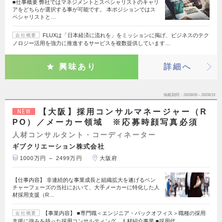
■仕事概要 弊社ではマネジメントとスペシャリストのキャリ
アをどちらか選択する事が可能です。 本ポジションではス
ペシャリストと…
FLUXは「日本経済に流れを」をミッションに掲げ、ビジネスのテク
会社概要
ノロジー活用を強力に推進するサービスを複数提供しています…
興味あり
詳細へ
掲載期間
26/08/06～26/08/19
【大阪】採用コンサルマネージャー（R
NEW
PO）／メーカー領域 ※応募時顔写真必須
人材コンサルタント・コーディネーター
ギブクリエーション株式会社
1000万円 ～ 2499万円
大阪府
【仕事内容】 非連続的な事業成長と組織拡大を遂げるベン
チャーフェーズの当社において、大手メーカーに特化した人
材採用支援（R…
【事業内容】 ■専門職＜エンジニア・バックオフィス＞職種の採用
会社概要
支援に強みを持った採用コンサルティング、人材紹介事業 ■採用代…