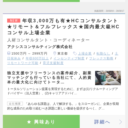
掲載期間
26/08/04～26/08/17
年収3,000万も有★HCコンサルタント
NEW
★リモート＆フルフレックス★国内最大級HC
コンサル上場企業
人材コンサルタント・コーディネーター
アクシスコンサルティング株式会社
1500万円 ～ 2999万円
東京都
上場企業
転勤なし
土
日祝休み
年収600万以上
インセンティブ制度
フレックス勤務
リモートワーク可能
育児支援制度
独立支援やフリーランスの案件紹介、副業
マッチングも行っている当社にて、人的資
本の最大化に向けてトータ…
トータルソリューション提案を実現するために、まずは(1)リクルーティングア
ドバイザー（法人営業）、(2)キャリアアドバイ…
「あらゆる課題は、人で解決する。」をスローガンに、企業が長期
会社概要
的な成長のため取り組むべき課題に新しい価値を提供するべく、グ…
興味あり
詳細へ