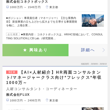
株式会社コネクトボックス
1000万円 ～ 1549万円
東京都
■ポジション：事業責任者（マネージャー） 【主な業務内
容】 新規事業の立ち上げから拡大までを主導する事業開発
を軸に、上場企業…
■事業内容： コネクトボックスは、HR/HC領域において、CONSUL
会社概要
TING SOLUTIONとCB Lab.（研究開発…
興味あり
詳細へ
掲載期間
26/08/06～26/08/19
【AI×人材紹介】HR両面コンサルタン
NEW
ト/マネージャークラス向け*フレックス*年収
1000万～
人材コンサルタント・コーディネーター
株式会社FLUX
1000万円 ～ 2499万円
東京都