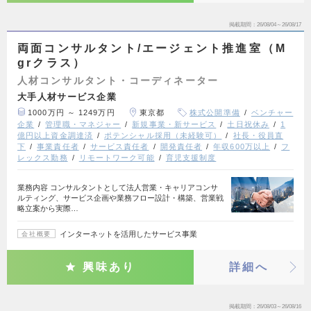
掲載期間
26/08/04～26/08/17
両面コンサルタント/エージェント推進室（M
grクラス）
人材コンサルタント・コーディネーター
大手人材サービス企業
1000万円 ～ 1249万円
東京都
株式公開準備
ベンチャー
企業
管理職・マネジャー
新規事業・新サービス
土日祝休み
1
億円以上資金調達済
ポテンシャル採用（未経験可）
社長・役員直
下
事業責任者
サービス責任者
開発責任者
年収600万以上
フ
レックス勤務
リモートワーク可能
育児支援制度
業務内容 コンサルタントとして法人営業・キャリアコンサ
ルティング、サービス企画や業務フロー設計・構築、営業戦
略立案から実際…
インターネットを活用したサービス事業
会社概要
興味あり
詳細へ
掲載期間
26/08/03～26/08/16