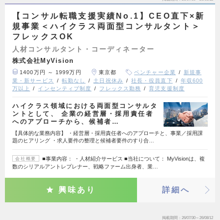
【コンサル転職支援実績No.1】CEO直下×新
規事業＜ハイクラス両面型コンサルタント＞
フレックスOK
人材コンサルタント・コーディネーター
株式会社MyVision
1400万円 ～ 1999万円
東京都
ベンチャー企業
新規事
業・新サービス
転勤なし
土日祝休み
社長・役員直下
年収600
万以上
インセンティブ制度
フレックス勤務
育児支援制度
ハイクラス領域における両面型コンサルタ
ントとして、 企業の経営層・採用責任者
へのアプローチから、候補者…
【具体的な業務内容】 ・経営層・採用責任者へのアプローチと、事業／採用課
題のヒアリング ・求人要件の整理と候補者要件のすり合…
■事業内容： ・人材紹介サービス ■当社について： MyVisionは、複
会社概要
数のシリアルアントレプレナー、戦略ファーム出身者、業…
興味あり
詳細へ
掲載期間
26/07/30～26/08/12