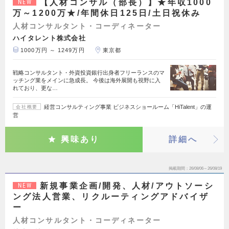
【人材コンサル（部長）】★年収1000
NEW
万～1200万★/年間休日125日/土日祝休み
人材コンサルタント・コーディネーター
ハイタレント株式会社
1000万円 ～ 1249万円
東京都
戦略コンサルタント・外資投資銀行出身者フリーランスのマ
ッチング業をメインに急成長。 今後は海外展開も視野に入
れており、更な…
経営コンサルティング事業 ビジネスショールーム「HiTalent」の運
会社概要
営
興味あり
詳細へ
掲載期間
26/08/06～26/08/19
新規事業企画/開発、人材/アウトソーシ
NEW
ング法人営業、リクルーティングアドバイザ
ー
人材コンサルタント・コーディネーター