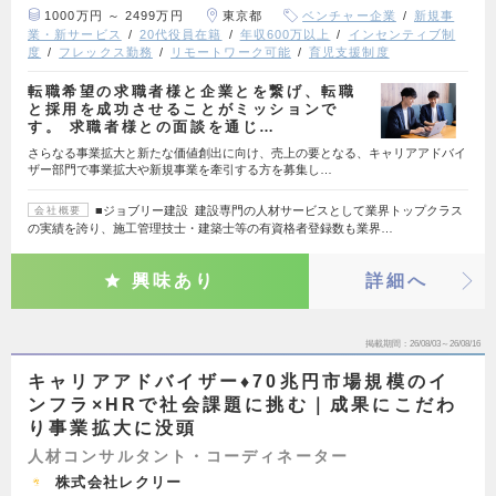
1000万円 ～ 2499万円
東京都
ベンチャー企業
新規事
業・新サービス
20代役員在籍
年収600万以上
インセンティブ制
度
フレックス勤務
リモートワーク可能
育児支援制度
転職希望の求職者様と企業とを繋げ、転職
と採用を成功させることがミッションで
す。 求職者様との面談を通じ…
さらなる事業拡大と新たな価値創出に向け、売上の要となる、キャリアアドバイ
ザー部門で事業拡大や新規事業を牽引する方を募集し…
■ジョブリー建設 建設専門の人材サービスとして業界トップクラス
会社概要
の実績を誇り、施工管理技士・建築士等の有資格者登録数も業界…
興味あり
詳細へ
掲載期間
26/08/03～26/08/16
キャリアアドバイザー♦70兆円市場規模のイ
ンフラ×HRで社会課題に挑む｜成果にこだわ
り事業拡大に没頭
人材コンサルタント・コーディネーター
株式会社レクリー