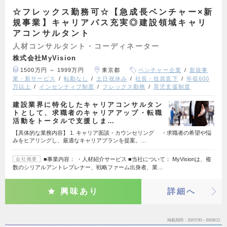
☆フレックス勤務可☆【急成長ベンチャー×新
規事業】キャリアパス充実◎建設領域キャリ
アコンサルタント
人材コンサルタント・コーディネーター
株式会社MyVision
1500万円 ～ 1999万円
東京都
ベンチャー企業
新規事
業・新サービス
転勤なし
土日祝休み
社長・役員直下
年収600
万以上
インセンティブ制度
フレックス勤務
育児支援制度
建設業界に特化したキャリアコンサルタン
トとして、求職者のキャリアアップ・転職
活動をトータルで支援しま…
【具体的な業務内容】 1. キャリア面談・カウンセリング ・求職者の希望や悩
みをヒアリングし、最適なキャリアプランを提案。…
■事業内容： ・人材紹介サービス ■当社について： MyVisionは、複
会社概要
数のシリアルアントレプレナー、戦略ファーム出身者、業…
興味あり
詳細へ
掲載期間
26/07/30～26/08/12