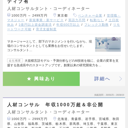
ティブ有
人材コンサルタント・コーディネーター
1000万円 ～ 2499万円
東京都
ベンチャー企業
管理職・
マネジャー
新規事業・新サービス
英語力不問
転勤なし
土日祝
休み
1億円以上資金調達済
年収600万以上
フレックス勤務
リモ
ートワーク可能
育児支援制度
マネージャーとして、部下のマネジメントを行いながら、現
場のコンサルタントとしても業務をお任せいたします。
コンサルタント…
大規模言語モデル・予測分析などのAI技術を核に、企業の変革を支
会社概要
援する急成長中のスタートアップです。創業以来の研究開発力を…
興味あり
詳細へ
掲載期間
26/06/25～26/08/19
人材コンサル 年収1000万超＆非公開
人材コンサルタント・コーディネーター
1000万円 ～ 2999万円
北海道、青森県、岩手県、宮城県、秋田
県、山形県、福島県、茨城県、栃木県、群馬県、埼玉県、千葉県、東京