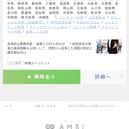
阜県、静岡県、愛知県、三重県、滋賀県、京都府、大阪府、兵庫県、奈
良県、和歌山県、鳥取県、島根県、岡山県、広島県、山口県、徳島県、
香川県、愛媛県、高知県、福岡県、佐賀県、長崎県、熊本県、大分県、
宮崎県、鹿児島県、沖縄県
ベンチャー企業
土日祝休み
ポテン
シャル採用（未経験可）
20代役員在籍
年収600万以上
インセン
ティブ制度
ストックオプションあり
フレックス勤務
リモートワ
ーク可能
副業してもOK
具体的な業務内容 ・顧客との打ち合わせ └ 経営状況や将
来の成長戦略をお伺いして、理想から逆算した課題の特定と
優先順位付け…
転職エージェント
会社概要
興味あり
詳細へ
ハイクラ
営
人材コンサルタン
1000万円以上の人材コンサルタン
ス求人TO
業
ト・コーディネー
ト・コーディネーターの転職・求人情
P
系
ター
報一覧