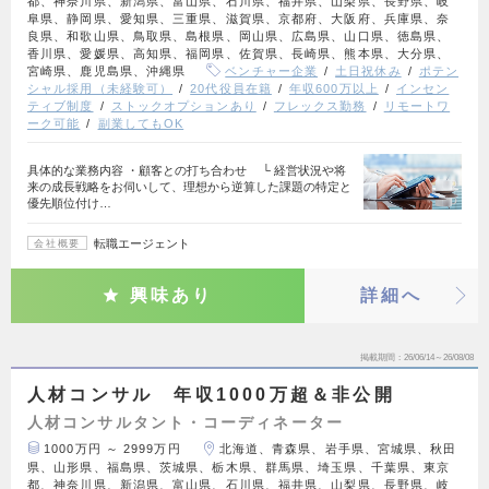
都、神奈川県、新潟県、富山県、石川県、福井県、山梨県、長野県、岐
阜県、静岡県、愛知県、三重県、滋賀県、京都府、大阪府、兵庫県、奈
良県、和歌山県、鳥取県、島根県、岡山県、広島県、山口県、徳島県、
香川県、愛媛県、高知県、福岡県、佐賀県、長崎県、熊本県、大分県、
宮崎県、鹿児島県、沖縄県
ベンチャー企業
土日祝休み
ポテン
シャル採用（未経験可）
20代役員在籍
年収600万以上
インセン
ティブ制度
ストックオプションあり
フレックス勤務
リモートワ
ーク可能
副業してもOK
具体的な業務内容 ・顧客との打ち合わせ └ 経営状況や将
来の成長戦略をお伺いして、理想から逆算した課題の特定と
優先順位付け…
転職エージェント
会社概要
興味あり
詳細へ
掲載期間
26/06/14～26/08/08
人材コンサル 年収1000万超＆非公開
人材コンサルタント・コーディネーター
1000万円 ～ 2999万円
北海道、青森県、岩手県、宮城県、秋田
県、山形県、福島県、茨城県、栃木県、群馬県、埼玉県、千葉県、東京
都、神奈川県、新潟県、富山県、石川県、福井県、山梨県、長野県、岐