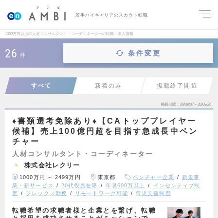
若手ハイキャリアのスカウト転職
1000万円以上の人材コンサルタント・コーディネーターの転職・求人情報
26
条件変更
件
すべて
新着のみ
掲載終了間近
掲載期間
26/08/07～26/08/20
♦︎書類選考免除あり♦︎【CAトッププレイヤー
候補】売上100億円超を目指す急成長中ベン
チャー
人材コンサルタント・コーディネーター
株式会社レクリー
1000万円 ～ 2499万円
東京都
ベンチャー企業
新規事
業・新サービス
20代役員在籍
年収600万以上
インセンティブ制
度
フレックス勤務
リモートワーク可能
育児支援制度
転職希望の求職者様と企業とを繋げ、転職