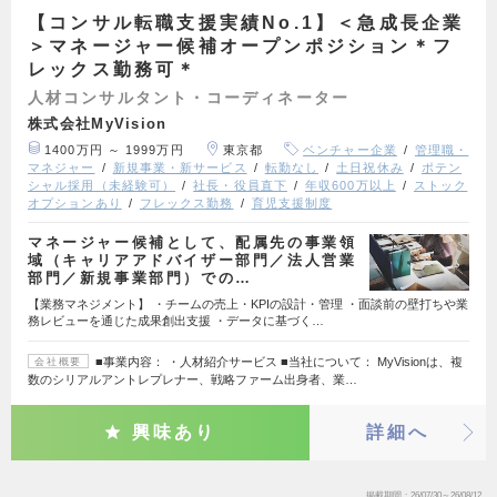
【コンサル転職支援実績No.1】＜急成長企業
＞マネージャー候補オープンポジション＊フ
レックス勤務可＊
人材コンサルタント・コーディネーター
株式会社MyVision
1400万円 ～ 1999万円
東京都
ベンチャー企業
管理職・
マネジャー
新規事業・新サービス
転勤なし
土日祝休み
ポテン
シャル採用（未経験可）
社長・役員直下
年収600万以上
ストック
オプションあり
フレックス勤務
育児支援制度
マネージャー候補として、配属先の事業領
域（キャリアアドバイザー部門／法人営業
部門／新規事業部門）での…
【業務マネジメント】 ・チームの売上・KPIの設計・管理 ・面談前の壁打ちや業
務レビューを通じた成果創出支援 ・データに基づく…
■事業内容： ・人材紹介サービス ■当社について： MyVisionは、複
会社概要
数のシリアルアントレプレナー、戦略ファーム出身者、業…
興味あり
詳細へ
掲載期間
26/07/30～26/08/12