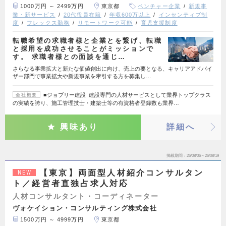
1000万円 ～ 2499万円
東京都
ベンチャー企業
新規事
業・新サービス
20代役員在籍
年収600万以上
インセンティブ制
度
フレックス勤務
リモートワーク可能
育児支援制度
転職希望の求職者様と企業とを繋げ、転職
と採用を成功させることがミッションで
す。 求職者様との面談を通じ…
さらなる事業拡大と新たな価値創出に向け、売上の要となる、キャリアアドバイ
ザー部門で事業拡大や新規事業を牽引する方を募集し…
■ジョブリー建設 建設専門の人材サービスとして業界トップクラス
会社概要
の実績を誇り、施工管理技士・建築士等の有資格者登録数も業界…
興味あり
詳細へ
掲載期間
26/08/06～26/08/19
【東京】両面型人材紹介コンサルタン
NEW
ト／経営者直独占求人対応
人材コンサルタント・コーディネーター
ヴォケイション・コンサルティング株式会社
1500万円 ～ 4999万円
東京都