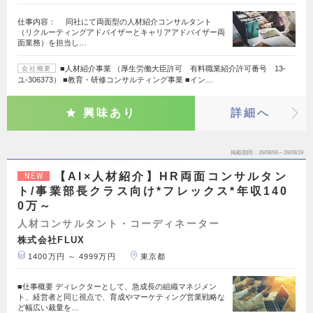
仕事内容： 同社にて両面型の人材紹介コンサルタント
（リクルーティングアドバイザーとキャリアアドバイザー両
面業務）を担当し…
■人材紹介事業 （厚生労働大臣許可 有料職業紹介許可番号 13-
会社概要
ユ-306373） ■教育・研修コンサルティング事業 ■イン…
興味あり
詳細へ
掲載期間
26/08/06～26/08/19
【AI×人材紹介】HR両面コンサルタン
NEW
ト/事業部長クラス向け*フレックス*年収140
0万～
人材コンサルタント・コーディネーター
株式会社FLUX
1400万円 ～ 4999万円
東京都
■仕事概要 ディレクターとして、急成長の組織マネジメン
ト、経営者と同じ視点で、育成やマーケティング営業戦略な
ど幅広い裁量を…