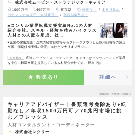
株式会社ムービン・ストラテジック・キャリア
1000万円 ～ 1499万円
東京都
転勤なし
土日祝休み
ポテンシャル採用（未経験可）
年収600万以上
■コンサル業界転職支援実績No.1の人材
紹介会社。スキル・経験を積みハイクラス
人材との人脈を形成。社…
■企業の採用支援：企業の経営目標等からブレークダウンした採用戦略等の策定
支援、個別候補者様の決定に向けたシナリオプランニ…
私達ムービン・ストラテジック・キャリアはコンサルティング業界
会社概要
を中心に転職支援を提供している人材紹介会社です。 現在では、…
興味あり
詳細へ
掲載期間
26/08/03～26/08/16
キャリアアドバイザー｜書類選考免除あり♦転
勤なし／年収1500万円可／70兆円市場に挑
む／フレックス
人材コンサルタント・コーディネーター
株式会社レクリー