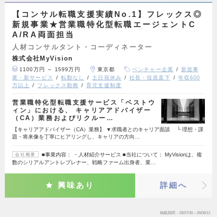
【コンサル転職支援実績No.1】フレックス◎
新規事業★営業職特化型転職エージェントC
A/RA両面担当
人材コンサルタント・コーディネーター
株式会社MyVision
1100万円 ～ 1599万円
東京都
ベンチャー企業
新規事
業・新サービス
転勤なし
土日祝休み
社長・役員直下
年収600
万以上
フレックス勤務
育児支援制度
営業職特化型転職支援サービス「ベストウ
ィン」における、 キャリアアドバイザー
（CA）業務およびリクルー…
【キャリアアドバイザー（CA）業務】 ▼求職者とのキャリア面談 └ 理想・課
題・将来像を丁寧にヒアリングし、キャリアの方向…
■事業内容： ・人材紹介サービス ■当社について： MyVisionは、複
会社概要
数のシリアルアントレプレナー、戦略ファーム出身者、業…
興味あり
詳細へ
掲載期間
26/07/30～26/08/12