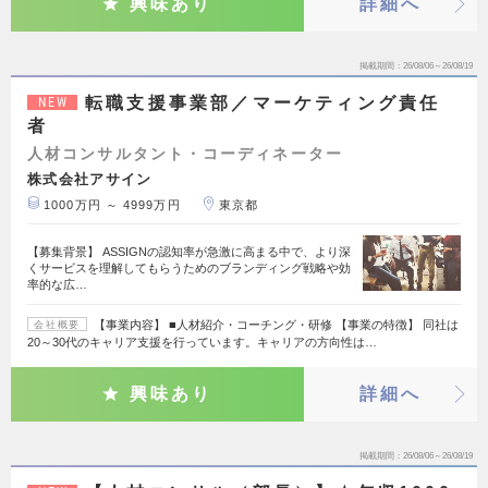
興味あり
詳細へ
掲載期間
26/08/06～26/08/19
転職支援事業部／マーケティング責任
NEW
者
人材コンサルタント・コーディネーター
株式会社アサイン
1000万円 ～ 4999万円
東京都
【募集背景】 ASSIGNの認知率が急激に高まる中で、より深
くサービスを理解してもらうためのブランディング戦略や効
率的な広…
【事業内容】 ■人材紹介・コーチング・研修 【事業の特徴】 同社は
会社概要
20～30代のキャリア支援を行っています。キャリアの方向性は…
興味あり
詳細へ
掲載期間
26/08/06～26/08/19