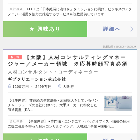
FLUXは「日本経済に流れを」をミッションに掲げ、ビジネスのテク
会社概要
ノロジー活用を強力に推進するサービスを複数提供しています…
興味あり
詳細へ
掲載期間
26/08/06～26/08/19
【大阪】人材コンサルティングマネー
NEW
ジャー／メーカー領域 ※応募時顔写真必須
人材コンサルタント・コーディネーター
ギブクリエーション株式会社
1200万円 ～ 2499万円
大阪府
【仕事内容】 非連続の事業成長・組織拡大をしているベン
チャーフェーズの当社において、大手メーカーに特化した一
気通貫型（RA…
【事業内容】 ■専門職＜エンジニア・バックオフィス＞職種の採用
会社概要
支援に強みを持った採用コンサルティング、人材紹介事業 ■採用代…