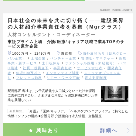
掲載期間
26/08/06～26/08/19
日本社会の未来を共に切り拓く――建設業界
の人材紹介事業責任者を募集（Mgrクラス）
人材コンサルタント・コーディネーター
東証プライム上場 介護/医療/キャリア領域で業界TOPのサ
ービス運営企業
1000万円 ～ 1249万円
東京都
海外展開あり（日系グロー
バル企業）
上場企業
ベンチャー企業
管理職・マネジャー
新規
事業・新サービス
土日祝休み
ポテンシャル採用（未経験可）
Cx
O候補
社長・役員直下
事業責任者
サービス責任者
開発責任
者
年収600万以上
インセンティブ制度
ストックオプションあ
り
フレックス勤務
リモートワーク可能
育児支援制度
配属部署 当社は、少子高齢化や人口減少といった社会課題
に真剣に向き合い、さまざまな角度から課題解決に向けた事
業を展開してい…
「介護」「医療/キャリア」「ヘルスケア/シニアライフ」に特化した
会社概要
情報インフラの構築 ■介護分野 介護職向け求人情報、資格講座…
興味あり
詳細へ