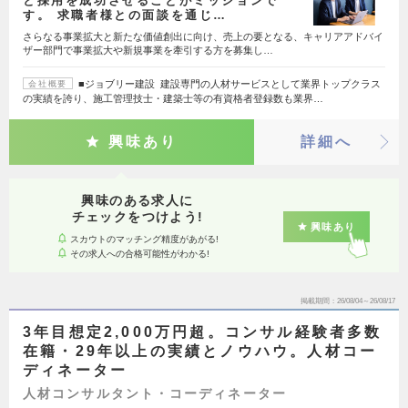
と採用を成功させることがミッションで
す。 求職者様との面談を通じ…
さらなる事業拡大と新たな価値創出に向け、売上の要となる、キャリアアドバイ
ザー部門で事業拡大や新規事業を牽引する方を募集し…
■ジョブリー建設 建設専門の人材サービスとして業界トップクラス
会社概要
の実績を誇り、施工管理技士・建築士等の有資格者登録数も業界…
興味あり
詳細へ
興味のある求人に
チェックをつけよう!
興味あり
スカウトのマッチング精度があがる!
その求人への合格可能性がわかる!
掲載期間
26/08/04～26/08/17
3年目想定2,000万円超。コンサル経験者多数
在籍・29年以上の実績とノウハウ。人材コー
ディネーター
人材コンサルタント・コーディネーター