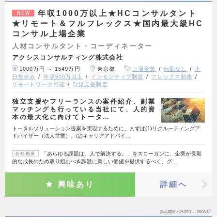
年収1000万以上★HCコンサルタント
NEW
★リモート＆フルフレックス★国内最大級HC
コンサル上場企業
人材コンサルタント・コーディネーター
アクシスコンサルティング株式会社
1000万円 ～ 1549万円
東京都
上場企業
転勤なし
土
日祝休み
年収600万以上
インセンティブ制度
フレックス勤務
リモートワーク可能
育児支援制度
独立支援やフリーランスの案件紹介、副業
マッチングも行っている当社にて、人的資
本の最大化に向けてトータ…
トータルソリューション提案を実現するために、まずは(1)リクルーティングア
ドバイザー（法人営業）、(2)キャリアアドバイ…
「あらゆる課題は、人で解決する。」をスローガンに、企業が長期
会社概要
的な成長のため取り組むべき課題に新しい価値を提供するべく、グ…
興味あり
詳細へ
掲載期間
26/07/31～26/08/13