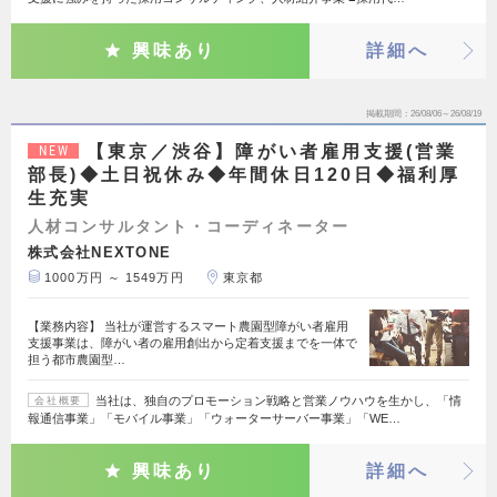
興味あり
詳細へ
掲載期間
26/08/06～26/08/19
【東京／渋谷】障がい者雇用支援(営業
NEW
部長)◆土日祝休み◆年間休日120日◆福利厚
生充実
人材コンサルタント・コーディネーター
株式会社NEXTONE
1000万円 ～ 1549万円
東京都
【業務内容】 当社が運営するスマート農園型障がい者雇用
支援事業は、障がい者の雇用創出から定着支援までを一体で
担う都市農園型…
当社は、独自のプロモーション戦略と営業ノウハウを生かし、「情
会社概要
報通信事業」「モバイル事業」「ウォーターサーバー事業」「WE…
興味あり
詳細へ