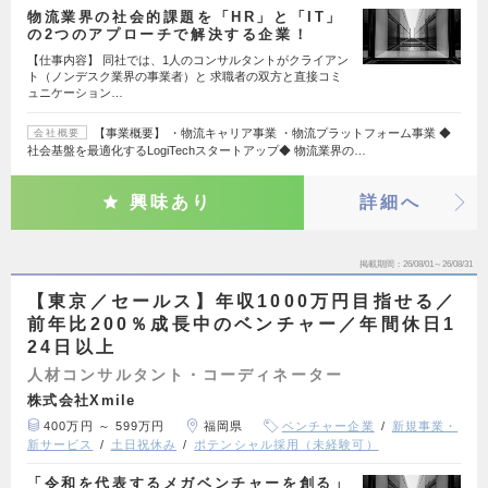
物流業界の社会的課題を「HR」と「IT」
の2つのアプローチで解決する企業！
【仕事内容】 同社では、1人のコンサルタントがクライアン
ト（ノンデスク業界の事業者）と 求職者の双方と直接コミ
ュニケーション…
【事業概要】 ・物流キャリア事業 ・物流プラットフォーム事業 ◆
会社概要
社会基盤を最適化するLogiTechスタートアップ◆ 物流業界の…
興味あり
詳細へ
掲載期間
26/08/01～26/08/31
【東京／セールス】年収1000万円目指せる／
前年比200％成長中のベンチャー／年間休日1
24日以上
人材コンサルタント・コーディネーター
株式会社Xmile
400万円 ～ 599万円
福岡県
ベンチャー企業
新規事業・
新サービス
土日祝休み
ポテンシャル採用（未経験可）
「令和を代表するメガベンチャーを創る」