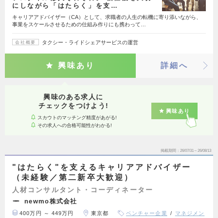
にしながら「はたらく」を支…
キャリアアドバイザー（CA）として、求職者の人生の転機に寄り添いながら、
事業をスケールさせるための仕組み作りにも携わって…
タクシー・ライドシェアサービスの運営
会社概要
興味あり
詳細へ
興味のある求人に
チェックをつけよう!
興味あり
スカウトのマッチング精度があがる!
その求人への合格可能性がわかる!
掲載期間
26/07/31～26/08/13
"はたらく"を支えるキャリアアドバイザー
（未経験／第二新卒大歓迎）
人材コンサルタント・コーディネーター
newmo株式会社
400万円 ～ 449万円
東京都
ベンチャー企業
マネジメン