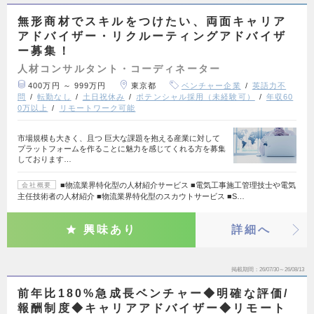
無形商材でスキルをつけたい、両面キャリア
アドバイザー・リクルーティングアドバイザ
ー募集！
人材コンサルタント・コーディネーター
400万円 ～ 999万円
東京都
ベンチャー企業
英語力不
問
転勤なし
土日祝休み
ポテンシャル採用（未経験可）
年収60
0万以上
リモートワーク可能
市場規模も大きく、且つ 巨大な課題を抱える産業に対して
プラットフォームを作ることに魅力を感じてくれる方を募集
しております…
■物流業界特化型の人材紹介サービス ■電気工事施工管理技士や電気
会社概要
主任技術者の人材紹介 ■物流業界特化型のスカウトサービス ■S…
興味あり
詳細へ
掲載期間
26/07/30～26/08/13
前年比180%急成長ベンチャー◆明確な評価/
報酬制度◆キャリアアドバイザー◆リモート