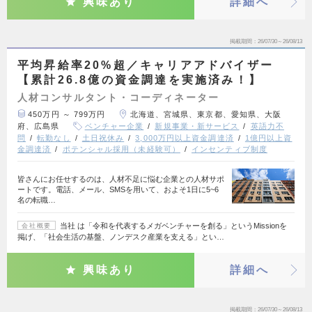
興味あり
詳細へ
掲載期間
26/07/30～26/08/13
平均昇給率20%超／キャリアアドバイザー
【累計26.8億の資金調達を実施済み！】
人材コンサルタント・コーディネーター
450万円 ～ 799万円
北海道、宮城県、東京都、愛知県、大阪
府、広島県
ベンチャー企業
新規事業・新サービス
英語力不
問
転勤なし
土日祝休み
3,000万円以上資金調達済
1億円以上資
金調達済
ポテンシャル採用（未経験可）
インセンティブ制度
皆さんにお任せするのは、人材不足に悩む企業との人材サポ
ートです。電話、メール、SMSを用いて、およそ1日に5~6
名の転職…
当社 は「令和を代表するメガベンチャーを創る」というMissionを
会社概要
掲げ、「社会生活の基盤、ノンデスク産業を支える」とい…
興味あり
詳細へ
掲載期間
26/07/30～26/08/13