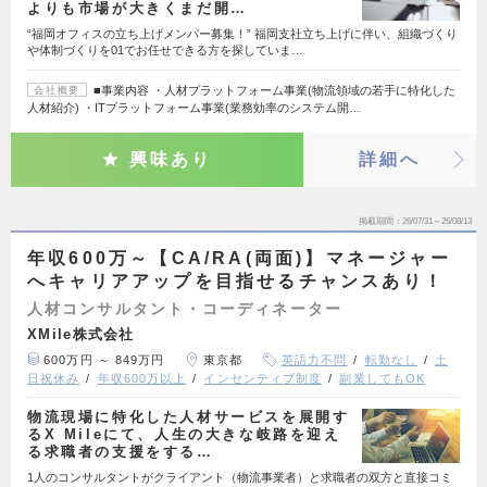
よりも市場が大きくまだ開…
“福岡オフィスの立ち上げメンバー募集！” 福岡支社立ち上げに伴い、組織づくり
や体制づくりを01でお任せできる方を探していま…
■事業内容 ・人材プラットフォーム事業(物流領域の若手に特化した
会社概要
人材紹介) ・ITプラットフォーム事業(業務効率のシステム開…
興味あり
詳細へ
掲載期間
26/07/31～26/08/13
年収600万～【CA/RA(両面)】マネージャー
へキャリアアップを目指せるチャンスあり！
人材コンサルタント・コーディネーター
XMile株式会社
600万円 ～ 849万円
東京都
英語力不問
転勤なし
土
日祝休み
年収600万以上
インセンティブ制度
副業してもOK
物流現場に特化した人材サービスを展開す
るX Mileにて、人生の大きな岐路を迎え
る求職者の支援をする…
1人のコンサルタントがクライアント（物流事業者）と求職者の双方と直接コミ