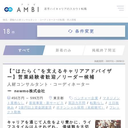
若手ハイキャリアのスカウト転職
物流・運輸の人材コンサルタント・コーディネーターの転職・求人情報
18
条件変更
件
すべて
新着のみ
掲載終了間近
掲載期間
26/07/31～26/08/13
【”はたらく”を支えるキャリアアドバイザ
ー】営業経験者歓迎／リーダー候補
人材コンサルタント・コーディネーター
newmo株式会社
450万円 ～ 599万円
東京都
ベンチャー企業
マネジメン
ト業務なし
新規事業・新サービス
英語力不問
転勤なし
土日祝
休み
1億円以上資金調達済
ポテンシャル採用（未経験可）
フレッ
クス勤務
キャリアを通じて人生をより豊かに、ライ
フスタイルは人それぞれ。 価値観を大切