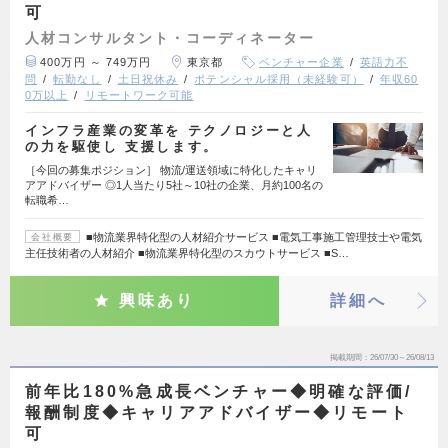
可
人材コンサルタント・コーディネーター
400万円 ～ 749万円
東京都
ベンチャー企業
英語力不
問
転勤なし
土日祝休み
ポテンシャル採用（未経験可）
年収60
0万以上
リモートワーク可能
インフラ産業の変革を テクノロジーと人
の力を駆使し 支援します。
［今回の募集ポジション］ 物流/運送領域に特化したキャリ
アアドバイザー ◎1人当たり5社～10社の企業、月約100名の
転職希…
■物流業界特化型の人材紹介サービス ■電気工事施工管理技士や電気
会社概要
主任技術者の人材紹介 ■物流業界特化型のスカウトサービス ■S…
興味あり
詳細へ
掲載期間
26/07/30～26/08/13
前年比180%急成長ベンチャー◆明確な評価/
報酬制度◆キャリアアドバイザー◆リモート
可