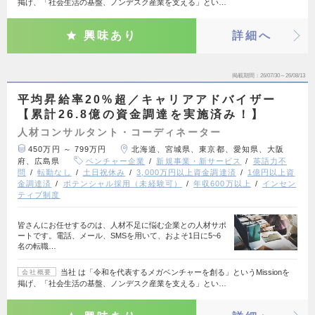
掲げ、「社会生活の基盤、ノンデスク産業を支える」とい…
興味あり
詳細へ
掲載期間
26/07/30～26/08/13
平均昇給率20%超／キャリアアドバイザー
【累計26.8億の資金調達を実施済み！】
人材コンサルタント・コーディネーター
450万円 ～ 799万円
北海道、宮城県、東京都、愛知県、大阪
府、広島県
ベンチャー企業
新規事業・新サービス
英語力不
問
転勤なし
土日祝休み
3,000万円以上資金調達済
1億円以上資
金調達済
ポテンシャル採用（未経験可）
年収600万以上
インセン
ティブ制度
皆さんにお任せするのは、人材不足に悩む企業との人材サポ
ートです。電話、メール、SMSを用いて、およそ1日に5~6
名の転職…
当社 は「令和を代表するメガベンチャーを創る」というMissionを
会社概要
掲げ、「社会生活の基盤、ノンデスク産業を支える」とい…