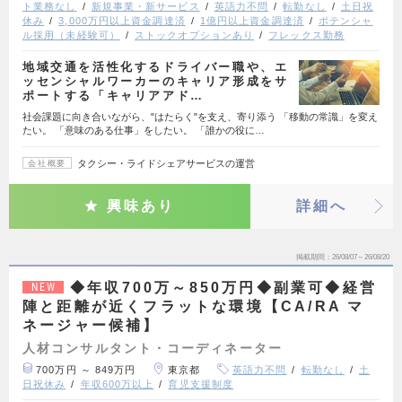
ト業務なし
新規事業・新サービス
英語力不問
転勤なし
土日祝
休み
3,000万円以上資金調達済
1億円以上資金調達済
ポテンシャ
ル採用（未経験可）
ストックオプションあり
フレックス勤務
地域交通を活性化するドライバー職や、エ
ッセンシャルワーカーのキャリア形成をサ
ポートする「キャリアアド…
社会課題に向き合いながら、"はたらく"を支え、寄り添う 「移動の常識」を変え
たい。 「意味のある仕事」をしたい。 「誰かの役に…
タクシー・ライドシェアサービスの運営
会社概要
興味あり
詳細へ
掲載期間
26/08/07～26/08/20
◆年収700万～850万円◆副業可◆経営
NEW
陣と距離が近くフラットな環境【CA/RA マ
ネージャー候補】
人材コンサルタント・コーディネーター
700万円 ～ 849万円
東京都
英語力不問
転勤なし
土
日祝休み
年収600万以上
育児支援制度