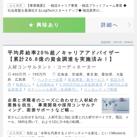
【事業概要】 ・物流キャリア事業 ・物流プラットフォーム事業 ◆
会社概要
社会基盤を最適化するLogiTechスタートアップ◆ 物流業界の…
興味あり
詳細へ
掲載期間
26/07/30～26/08/13
平均昇給率20%超／キャリアアドバイザー
【累計26.8億の資金調達を実施済み！】
人材コンサルタント・コーディネーター
450万円 ～ 799万円
北海道、宮城県、東京都、愛知県、大阪
府、広島県
ベンチャー企業
新規事業・新サービス
英語力不
問
転勤なし
土日祝休み
3,000万円以上資金調達済
1億円以上資
金調達済
ポテンシャル採用（未経験可）
インセンティブ制度
企業と求職者のニーズに合わせた人材紹介
業務を担当、 事業開発や採用コンサルテ
ィング、面接サポートなど幅…
皆さんにお任せするのは、人材不足に悩む企業との人材サポートです。電話、メ
ール、SMSを用いて、およそ1日に5~6名の転職…
当社 は「令和を代表するメガベンチャーを創る」というMissionを
会社概要