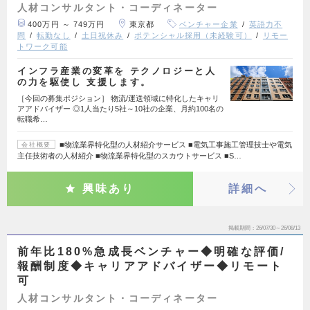
人材コンサルタント・コーディネーター
400万円 ～ 749万円
東京都
ベンチャー企業
英語力不
問
転勤なし
土日祝休み
ポテンシャル採用（未経験可）
リモー
トワーク可能
インフラ産業の変革を テクノロジーと人
の力を駆使し 支援します。
［今回の募集ポジション］ 物流/運送領域に特化したキャリ
アアドバイザー ◎1人当たり5社～10社の企業、月約100名の
転職希…
■物流業界特化型の人材紹介サービス ■電気工事施工管理技士や電気
会社概要
主任技術者の人材紹介 ■物流業界特化型のスカウトサービス ■S…
興味あり
詳細へ
掲載期間
26/07/30～26/08/13
前年比180%急成長ベンチャー◆明確な評価/
報酬制度◆キャリアアドバイザー◆リモート
可
人材コンサルタント・コーディネーター