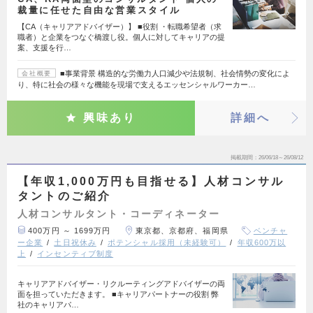
裁量に任せた自由な営業スタイル
【CA（キャリアアドバイザー）】 ■役割 ・転職希望者（求
職者）と企業をつなぐ橋渡し役。個人に対してキャリアの提
案、支援を行…
■事業背景 構造的な労働力人口減少や法規制、社会情勢の変化によ
会社概要
り、特に社会の様々な機能を現場で支えるエッセンシャルワーカー…
興味あり
詳細へ
掲載期間
26/06/18～26/08/12
【年収1,000万円も目指せる】人材コンサル
タントのご紹介
人材コンサルタント・コーディネーター
400万円 ～ 1699万円
東京都、京都府、福岡県
ベンチャ
ー企業
土日祝休み
ポテンシャル採用（未経験可）
年収600万以
上
インセンティブ制度
キャリアアドバイザー・リクルーティングアドバイザーの両
面を担っていただきます。 ■キャリアパートナーの役割 弊
社のキャリアパ…