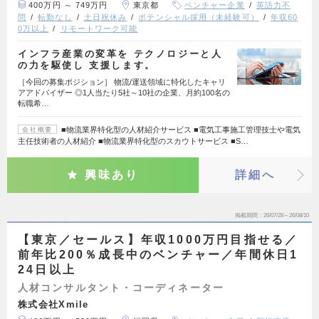
400万円 ～ 749万円
東京都
ベンチャー企業
英語力不
問
転勤なし
土日祝休み
ポテンシャル採用（未経験可）
年収60
0万以上
リモートワーク可能
インフラ産業の変革を テクノロジーと人
の力を駆使し 支援します。
［今回の募集ポジション］ 物流/運送領域に特化したキャリ
アアドバイザー ◎1人当たり5社～10社の企業、月約100名の
転職希…
■物流業界特化型の人材紹介サービス ■電気工事施工管理技士や電気
会社概要
主任技術者の人材紹介 ■物流業界特化型のスカウトサービス ■S…
興味あり
詳細へ
掲載期間
26/07/28～26/08/10
【東京／セールス】年収1000万円目指せる／
前年比200％成長中のベンチャー／年間休日1
24日以上
人材コンサルタント・コーディネーター
株式会社Xmile