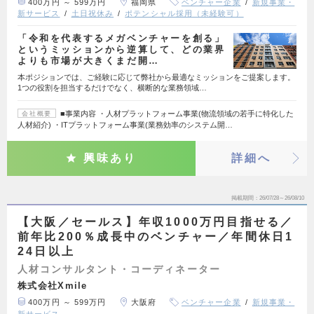
400万円 ～ 599万円
福岡県
ベンチャー企業
新規事業・
新サービス
土日祝休み
ポテンシャル採用（未経験可）
「令和を代表するメガベンチャーを創る」
というミッションから逆算して、どの業界
よりも市場が大きくまだ開…
本ポジションでは、ご経験に応じて弊社から最適なミッションをご提案します。
1つの役割を担当するだけでなく、横断的な業務領域…
■事業内容 ・人材プラットフォーム事業(物流領域の若手に特化した
会社概要
人材紹介) ・ITプラットフォーム事業(業務効率のシステム開…
興味あり
詳細へ
掲載期間
26/07/28～26/08/10
【大阪／セールス】年収1000万円目指せる／
前年比200％成長中のベンチャー／年間休日1
24日以上
人材コンサルタント・コーディネーター
株式会社Xmile
400万円 ～ 599万円
大阪府
ベンチャー企業
新規事業・
新サービス