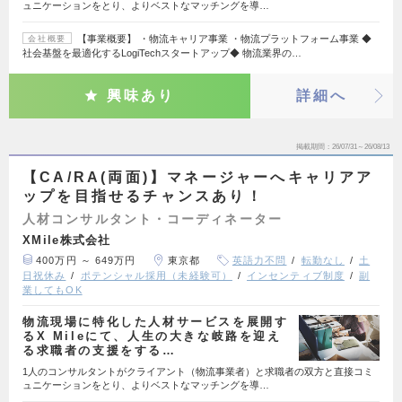
ュニケーションをとり、よりベストなマッチングを導…
【事業概要】 ・物流キャリア事業 ・物流プラットフォーム事業 ◆
会社概要
社会基盤を最適化するLogiTechスタートアップ◆ 物流業界の…
興味あり
詳細へ
掲載期間
26/07/31～26/08/13
【CA/RA(両面)】マネージャーへキャリアア
ップを目指せるチャンスあり！
人材コンサルタント・コーディネーター
XMile株式会社
400万円 ～ 649万円
東京都
英語力不問
転勤なし
土
日祝休み
ポテンシャル採用（未経験可）
インセンティブ制度
副
業してもOK
物流現場に特化した人材サービスを展開す
るX Mileにて、人生の大きな岐路を迎え
る求職者の支援をする…
1人のコンサルタントがクライアント（物流事業者）と求職者の双方と直接コミ
ュニケーションをとり、よりベストなマッチングを導…