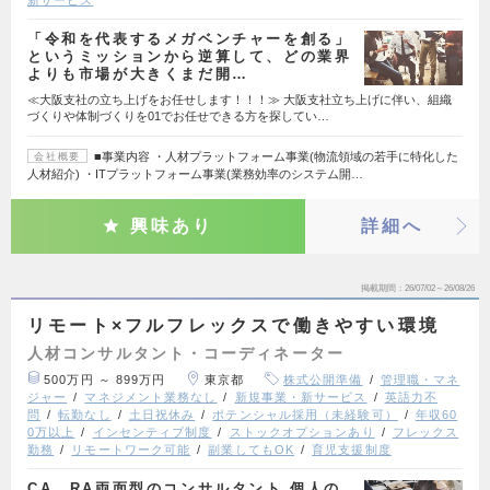
「令和を代表するメガベンチャーを創る」
というミッションから逆算して、どの業界
よりも市場が大きくまだ開…
≪大阪支社の立ち上げをお任せします！！！≫ 大阪支社立ち上げに伴い、組織
づくりや体制づくりを01でお任せできる方を探してい…
■事業内容 ・人材プラットフォーム事業(物流領域の若手に特化した
会社概要
人材紹介) ・ITプラットフォーム事業(業務効率のシステム開…
興味あり
詳細へ
掲載期間
26/07/02～26/08/26
リモート×フルフレックスで働きやすい環境
人材コンサルタント・コーディネーター
500万円 ～ 899万円
東京都
株式公開準備
管理職・マネ
ジャー
マネジメント業務なし
新規事業・新サービス
英語力不
問
転勤なし
土日祝休み
ポテンシャル採用（未経験可）
年収60
0万以上
インセンティブ制度
ストックオプションあり
フレックス
勤務
リモートワーク可能
副業してもOK
育児支援制度
CA、RA両面型のコンサルタント 個人の