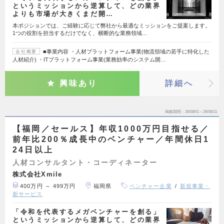
というミッションから逆算して、どの業界
よりも市場が大きくまだ開…
本ポジションでは、ご経験に応じて弊社から最適なミッションをご提案します。
1つの役割を担当するだけでなく、横断的な業務領域…
■事業内容 ・人材プラットフォーム事業(物流領域の若手に特化した
会社概要
人材紹介) ・ITプラットフォーム事業(業務効率のシステム開…
興味あり
詳細へ
掲載期間
26/08/01～26/08/31
【福岡／セールス】年収1000万円目指せる／
前年比200％成長中のベンチャー／年間休日1
24日以上
人材コンサルタント・コーディネーター
株式会社Xmile
400万円 ～ 499万円
福岡県
ベンチャー企業
新規事業・
新サービス
「令和を代表するメガベンチャーを創る」
というミッションから逆算して、どの業界