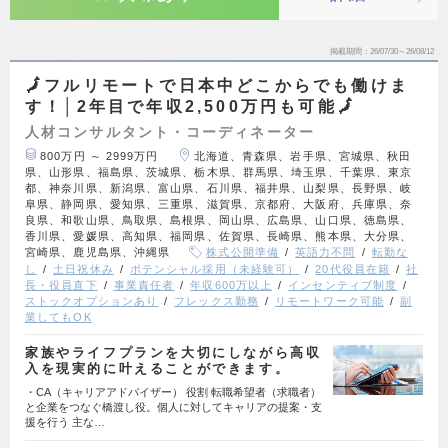
掲載期間
26/07/30～26/08/12
🗾フルリモートで日本中どこからでも働けま
す！│2年目で年収2,500万円も可能🗾
人材コンサルタント・コーディネーター
800万円 ～ 2999万円
北海道、青森県、岩手県、宮城県、秋田
県、山形県、福島県、茨城県、栃木県、群馬県、埼玉県、千葉県、東京
都、神奈川県、新潟県、富山県、石川県、福井県、山梨県、長野県、岐
阜県、静岡県、愛知県、三重県、滋賀県、京都府、大阪府、兵庫県、奈
良県、和歌山県、鳥取県、島根県、岡山県、広島県、山口県、徳島県、
香川県、愛媛県、高知県、福岡県、佐賀県、長崎県、熊本県、大分県、
宮崎県、鹿児島県、沖縄県
株式公開準備
英語力不問
転勤な
し
土日祝休み
ポテンシャル採用（未経験可）
20代役員在籍
社
長・役員直下
事業責任者
年収600万以上
インセンティブ制度
ストックオプションあり
フレックス勤務
リモートワーク可能
副
業してもOK
家族やライフプランを大切にしながら高収
入を現実的に叶えることができます。
・CA（キャリアアドバイザー） 役割 転職希望者（求職者）
と企業をつなぐ橋渡し役。個人に対してキャリアの提案・支
援を行う 主な…