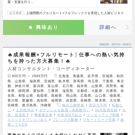
案・支援を行う…
上場間際のフルリモート×フルフレックスを実現した人材ビジネス
会社概要
興味あり
詳細へ
掲載期間
26/07/30～26/08/12
🔥成果報酬×フルリモート│仕事への熱い気持
ちを持った方大募集！🔥
人材コンサルタント・コーディネーター
800万円 ～ 2999万円
北海道、青森県、岩手県、宮城県、秋田
県、山形県、福島県、茨城県、栃木県、群馬県、埼玉県、千葉県、東京
都、神奈川県、新潟県、富山県、石川県、福井県、山梨県、長野県、岐
阜県、静岡県、愛知県、三重県、滋賀県、京都府、大阪府、兵庫県、奈
良県、和歌山県、鳥取県、島根県、岡山県、広島県、山口県、徳島県、
香川県、愛媛県、高知県、福岡県、佐賀県、長崎県、熊本県、大分県、
宮崎県、鹿児島県、沖縄県
株式公開準備
英語力不問
転勤な
し
土日祝休み
ポテンシャル採用（未経験可）
20代役員在籍
社
長・役員直下
事業責任者
年収600万以上
インセンティブ制度
ストックオプションあり
フレックス勤務
リモートワーク可能
副
業してもOK