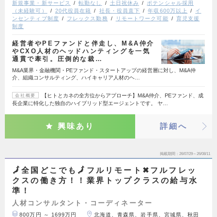
新規事業・新サービス
転勤なし
土日祝休み
ポテンシャル採用
（未経験可）
20代役員在籍
社長・役員直下
年収600万以上
イ
ンセンティブ制度
フレックス勤務
リモートワーク可能
育児支援
制度
経営者やPEファンドと伴走し、M&A仲介
やCXO人材のヘッドハンティングを一気
通貫で牽引。圧倒的な裁…
M&A業界・金融機関・PEファンド・スタートアップの経営層に対し、M&A仲
介、組織コンサルティング、ハイキャリア人材のヘ…
【ヒトとカネの全方位からアプローチ】M&A仲介、PEファンド、成
会社概要
長企業に特化した独自のハイブリッド型エージェントです。 ヤ…
興味あり
詳細へ
掲載期間
26/07/29～26/08/11
🗾全国どこでも🗾フルリモート✖︎フルフレッ
クスの働き方！！業界トップクラスの給与水
準！
人材コンサルタント・コーディネーター
800万円 ～ 1699万円
北海道、青森県、岩手県、宮城県、秋田