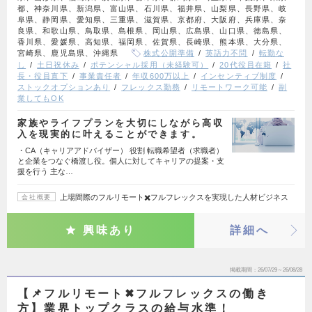
都、神奈川県、新潟県、富山県、石川県、福井県、山梨県、長野県、岐
阜県、静岡県、愛知県、三重県、滋賀県、京都府、大阪府、兵庫県、奈
良県、和歌山県、鳥取県、島根県、岡山県、広島県、山口県、徳島県、
香川県、愛媛県、高知県、福岡県、佐賀県、長崎県、熊本県、大分県、
宮崎県、鹿児島県、沖縄県
株式公開準備
英語力不問
転勤な
し
土日祝休み
ポテンシャル採用（未経験可）
20代役員在籍
社
長・役員直下
事業責任者
年収600万以上
インセンティブ制度
ストックオプションあり
フレックス勤務
リモートワーク可能
副
業してもOK
家族やライフプランを大切にしながら高収
入を現実的に叶えることができます。
・CA（キャリアアドバイザー） 役割 転職希望者（求職者）
と企業をつなぐ橋渡し役。個人に対してキャリアの提案・支
援を行う 主な…
上場間際のフルリモート✖️フルフレックスを実現した人材ビジネス
会社概要
興味あり
詳細へ
掲載期間
26/07/29～26/08/28
【📌フルリモート✖︎フルフレックスの働き
方】業界トップクラスの給与水準！