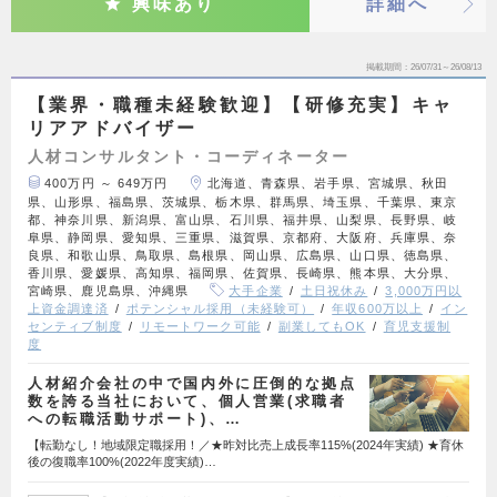
興味あり
詳細へ
掲載期間
26/07/31～26/08/13
【業界・職種未経験歓迎】【研修充実】キャ
リアアドバイザー
人材コンサルタント・コーディネーター
400万円 ～ 649万円
北海道、青森県、岩手県、宮城県、秋田
県、山形県、福島県、茨城県、栃木県、群馬県、埼玉県、千葉県、東京
都、神奈川県、新潟県、富山県、石川県、福井県、山梨県、長野県、岐
阜県、静岡県、愛知県、三重県、滋賀県、京都府、大阪府、兵庫県、奈
良県、和歌山県、鳥取県、島根県、岡山県、広島県、山口県、徳島県、
香川県、愛媛県、高知県、福岡県、佐賀県、長崎県、熊本県、大分県、
宮崎県、鹿児島県、沖縄県
大手企業
土日祝休み
3,000万円以
上資金調達済
ポテンシャル採用（未経験可）
年収600万以上
イン
センティブ制度
リモートワーク可能
副業してもOK
育児支援制
度
人材紹介会社の中で国内外に圧倒的な拠点
数を誇る当社において、個人営業(求職者
への転職活動サポート)、…
【転勤なし！地域限定職採用！／★昨対比売上成長率115%(2024年実績) ★育休
後の復職率100%(2022年度実績)…