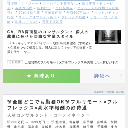
管理職・マネジャー
マネジメント業務なし
新規事業・新サービ
ス
英語力不問
転勤なし
土日祝休み
ポテンシャル採用（未経験
可）
20代役員在籍
事業責任者
年収600万以上
インセンティブ
制度
ストックオプションあり
フレックス勤務
リモートワーク可
能
副業してもOK
育児支援制度
CA、RA両面型のコンサルタント 個人の
裁量に任せた自由な営業スタイル
・CA（キャリアアドバイザー） 役割 転職希望者（求職者）
と企業をつなぐ橋渡し役。個人に対してキャリアの提案・支
援を行う 主な…
上場間際のフルリモート✖️フルフレックスを実現した人材ビジネス
会社概要
興味あり
詳細へ
掲載期間
26/07/30～26/08/12
🌸全国どこでも勤務OK🌸フルリモート×フル
フレックス×高水準報酬の好待遇
人材コンサルタント・コーディネーター
800万円 ～ 1699万円
北海道、青森県、岩手県、宮城県、秋田
県、山形県、福島県、茨城県、栃木県、群馬県、埼玉県、千葉県、東京