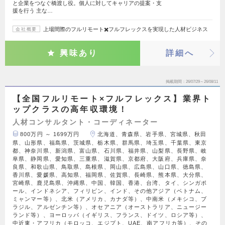
と企業をつなぐ橋渡し役。個人に対してキャリアの提案・支
援を行う 主な…
上場間際のフルリモート✖️フルフレックスを実現した人材ビジネス
会社概要
興味あり
詳細へ
掲載期間
26/07/29～26/08/11
【全国フルリモート×フルフレックス】業界ト
ップクラスの高年収環境！
人材コンサルタント・コーディネーター
800万円 ～ 1699万円
北海道、青森県、岩手県、宮城県、秋田
県、山形県、福島県、茨城県、栃木県、群馬県、埼玉県、千葉県、東京
都、神奈川県、新潟県、富山県、石川県、福井県、山梨県、長野県、岐
阜県、静岡県、愛知県、三重県、滋賀県、京都府、大阪府、兵庫県、奈
良県、和歌山県、鳥取県、島根県、岡山県、広島県、山口県、徳島県、
香川県、愛媛県、高知県、福岡県、佐賀県、長崎県、熊本県、大分県、
宮崎県、鹿児島県、沖縄県、中国、韓国、香港、台湾、タイ、シンガポ
ール、インドネシア、フィリピン、インド、その他アジア（ベトナム、
ミャンマー等）、北米（アメリカ、カナダ等）、中南米（メキシコ、ブ
ラジル、アルゼンチン等）、オセアニア（オーストラリア、ニュージー
ランド等）、ヨーロッパ（イギリス、フランス、ドイツ、ロシア等）、
中近東・アフリカ（モロッコ、エジプト、UAE、南アフリカ等）、その