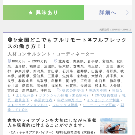
興味あり
詳細へ
掲載期間
26/07/29～26/08/11
🔴✨全国どこでもフルリモート✖︎フルフレック
スの働き方！！
人材コンサルタント・コーディネーター
800万円 ～ 2999万円
北海道、青森県、岩手県、宮城県、秋田
県、山形県、福島県、茨城県、栃木県、群馬県、埼玉県、千葉県、東京
都、神奈川県、新潟県、富山県、石川県、福井県、山梨県、長野県、岐
阜県、静岡県、愛知県、三重県、滋賀県、京都府、大阪府、兵庫県、奈
良県、和歌山県、鳥取県、島根県、岡山県、広島県、山口県、徳島県、
香川県、愛媛県、高知県、福岡県、佐賀県、長崎県、熊本県、大分県、
宮崎県、鹿児島県、沖縄県
株式公開準備
英語力不問
転勤な
し
土日祝休み
ポテンシャル採用（未経験可）
20代役員在籍
社
長・役員直下
事業責任者
年収600万以上
インセンティブ制度
ストックオプションあり
フレックス勤務
リモートワーク可能
副
業してもOK
家族やライフプランを大切にしながら高収
入を現実的に叶えることができます。
・CA（キャリアアドバイザー） 役割 転職希望者（求職者）