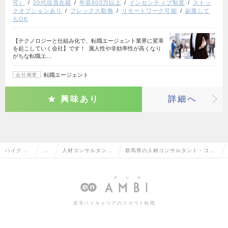
可）
20代役員在籍
年収600万以上
インセンティブ制度
ストッ
クオプションあり
フレックス勤務
リモートワーク可能
副業して
もOK
【テクノロジーと仕組み化で、転職エージェント業界に変革
を起こしていく会社】です！ 属人性や非効率性が高くなり
がちな転職エ…
転職エージェント
会社概要
興味あり
詳細へ
ハイクラ
営
人材コンサルタン
群馬県の人材コンサルタント・コー
ス求人TO
業
ト・コーディネータ
ディネーターの転職・求人情報一覧
P
系
ー
若手ハイキャリアのスカウト転職