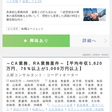
ーク可能
副業してもOK
具体的な業務内容 ・顧客との打ち合わせ └ 経営状況や将
来の成長戦略をお伺いして、理想から逆算した課題の特定と
優先順位付け…
転職エージェント
会社概要
興味あり
詳細へ
掲載期間
26/08/09～26/08/22
～CA業務、RA業務案件～【平均年収1,820
万円、76％以上が1,000万円以上】
人材コンサルタント・コーディネーター
800万円 ～ 2999万円
北海道、青森県、岩手県、宮城県、秋田
県、山形県、福島県、茨城県、栃木県、群馬県、埼玉県、千葉県、東京
都、神奈川県、新潟県、富山県、石川県、福井県、山梨県、長野県、岐
阜県、静岡県、愛知県、三重県、滋賀県、京都府、大阪府、兵庫県、奈
良県、和歌山県、鳥取県、島根県、岡山県、広島県、山口県、徳島県、
香川県、愛媛県、高知県、福岡県、佐賀県、長崎県、熊本県、大分県、
宮崎県、鹿児島県、沖縄県
ベンチャー企業
新規事業・新サービ
ス
英語力不問
転勤なし
土日祝休み
ポテンシャル採用（未経験