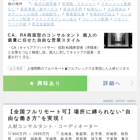
他の海外
株式公開準備
管理職・マネジャー
マネジメント業務
なし
新規事業・新サービス
英語力不問
転勤なし
土日祝休み
ポテンシャル採用（未経験可）
事業責任者
年収600万以上
インセ
ンティブ制度
ストックオプションあり
フレックス勤務
リモート
ワーク可能
育児支援制度
CA、RA両面型のコンサルタント 個人の
裁量に任せた自由な営業スタイル
・CA（キャリアアドバイザー） 役割 転職希望者（求職者）
と企業をつなぐ橋渡し役。個人に対してキャリアの提案・支
援を行う 主な…
上場間際のフルリモート✖️フルフレックスを実現した人材ビジネス
会社概要
興味あり
詳細へ
掲載期間
26/07/29～26/08/11
【全国フルリモート可】場所に縛られない“自
由な働き方”を実現！
人材コンサルタント・コーディネーター
800万円 ～ 2999万円
北海道、青森県、岩手県、宮城県、秋田
県、山形県、福島県、茨城県、栃木県、群馬県、埼玉県、千葉県、東京