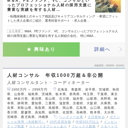
M＆A、PEファンド、VC、コンサルとい
ったプロフェッショナル人材の採用支援に
豊富な実績を有する人材…
・転職候補者とのキャリア相談及びキャリアコンサルティング ・希望にフィッ
トした求人企業のご紹介、選考対策サポート ・求人企業…
M&A、PEファンド、VC、コンサルといったプロフェッショナル人
会社概要
材の採用支援に豊富な実績を有する人材紹介会社。 特にM&A…
興味あり
詳細へ
掲載期間
26/08/09～26/10/03
人材コンサル 年収1000万超＆非公開
人材コンサルタント・コーディネーター
1000万円 ～ 2999万円
北海道、青森県、岩手県、宮城県、秋田
県、山形県、福島県、茨城県、栃木県、群馬県、埼玉県、千葉県、東京
都、神奈川県、新潟県、富山県、石川県、福井県、山梨県、長野県、岐
阜県、静岡県、愛知県、三重県、滋賀県、京都府、大阪府、兵庫県、奈
良県、和歌山県、鳥取県、島根県、岡山県、広島県、山口県、徳島県、
香川県、愛媛県、高知県、福岡県、佐賀県、長崎県、熊本県、大分県、
宮崎県、鹿児島県、沖縄県
ベンチャー企業
土日祝休み
ポテン
シャル採用（未経験可）
20代役員在籍
年収600万以上
インセン
ティブ制度
ストックオプションあり
フレックス勤務
リモートワ