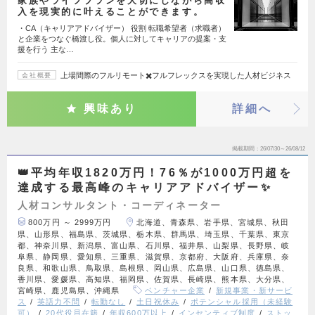
家族やライフプランを大切にしながら高収
入を現実的に叶えることができます。
・CA（キャリアアドバイザー） 役割 転職希望者（求職者）
と企業をつなぐ橋渡し役。個人に対してキャリアの提案・支
援を行う 主な…
上場間際のフルリモート✖️フルフレックスを実現した人材ビジネス
会社概要
興味あり
詳細へ
掲載期間
26/07/30～26/08/12
👑平均年収1820万円！76％が1000万円超を
達成する最高峰のキャリアアドバイザー✨
人材コンサルタント・コーディネーター
800万円 ～ 2999万円
北海道、青森県、岩手県、宮城県、秋田
県、山形県、福島県、茨城県、栃木県、群馬県、埼玉県、千葉県、東京
都、神奈川県、新潟県、富山県、石川県、福井県、山梨県、長野県、岐
阜県、静岡県、愛知県、三重県、滋賀県、京都府、大阪府、兵庫県、奈
良県、和歌山県、鳥取県、島根県、岡山県、広島県、山口県、徳島県、
香川県、愛媛県、高知県、福岡県、佐賀県、長崎県、熊本県、大分県、
宮崎県、鹿児島県、沖縄県
ベンチャー企業
新規事業・新サービ
ス
英語力不問
転勤なし
土日祝休み
ポテンシャル採用（未経験
可）
20代役員在籍
年収600万以上
インセンティブ制度
ストッ