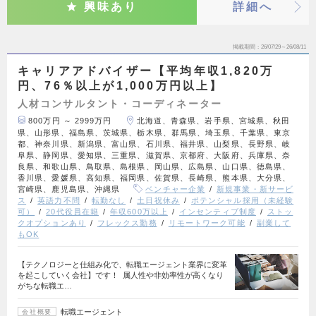
興味あり
詳細へ
掲載期間
26/07/29～26/08/11
キャリアアドバイザー【平均年収1,820万
円、76％以上が1,000万円以上】
人材コンサルタント・コーディネーター
800万円 ～ 2999万円
北海道、青森県、岩手県、宮城県、秋田
県、山形県、福島県、茨城県、栃木県、群馬県、埼玉県、千葉県、東京
都、神奈川県、新潟県、富山県、石川県、福井県、山梨県、長野県、岐
阜県、静岡県、愛知県、三重県、滋賀県、京都府、大阪府、兵庫県、奈
良県、和歌山県、鳥取県、島根県、岡山県、広島県、山口県、徳島県、
香川県、愛媛県、高知県、福岡県、佐賀県、長崎県、熊本県、大分県、
宮崎県、鹿児島県、沖縄県
ベンチャー企業
新規事業・新サービ
ス
英語力不問
転勤なし
土日祝休み
ポテンシャル採用（未経験
可）
20代役員在籍
年収600万以上
インセンティブ制度
ストッ
クオプションあり
フレックス勤務
リモートワーク可能
副業して
もOK
【テクノロジーと仕組み化で、転職エージェント業界に変革
を起こしていく会社】です！ 属人性や非効率性が高くなり
がちな転職エ…
転職エージェント
会社概要