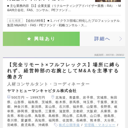
■ 主な業務内容 【1】企業支援（リクルーティングアドバイザー業務：RA） ・M
&A仲介会社、FAS、コンサル、PEファンド…
【会社の特長】 ■ 1. ハイクラス領域に特化したプロフェッショナル
会社概要
集団 M&A仲介・FAS・PEファンド・戦略コンサル・ス…
興味あり
詳細へ
掲載期間
26/07/30～26/08/12
【完全リモート×フルフレックス】場所に縛ら
れず、経営幹部の右腕としてM&Aを主導する
働き方
人材コンサルタント・コーディネーター
ヤマトヒューマンキャピタル株式会社
500万円 ～ 1999万円
北海道、青森県、岩手県、宮城県、秋田
県、山形県、福島県、茨城県、栃木県、群馬県、埼玉県、千葉県、東京
都、神奈川県、新潟県、富山県、石川県、福井県、山梨県、長野県、岐
阜県、静岡県、愛知県、三重県、滋賀県、京都府、大阪府、兵庫県、奈
良県、和歌山県、鳥取県、島根県、岡山県、広島県、山口県、徳島県、
香川県、愛媛県、高知県、福岡県、佐賀県、長崎県、熊本県、大分県、
宮崎県、鹿児島県、沖縄県
株式公開準備
管理職・マネジャー