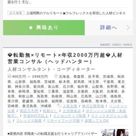
援を行う 主な…
上場間際のフルリモート✖️フルフレックスを実現した人材ビジネス
会社概要
興味あり
詳細へ
掲載期間
26/08/10～26/08/23
💎転勤無×リモート×年収2000万円超💎人材
営業コンサル（ヘッドハンター）
人材コンサルタント・コーディネーター
400万円 ～ 2499万円
北海道、青森県、岩手県、宮城県、秋田
県、山形県、福島県、茨城県、栃木県、群馬県、埼玉県、千葉県、東京
都、神奈川県、新潟県、富山県、石川県、福井県、山梨県、長野県、岐
阜県、静岡県、愛知県、三重県、滋賀県、京都府、大阪府、兵庫県、奈
良県、和歌山県、鳥取県、島根県、岡山県、広島県、山口県、徳島県、
香川県、愛媛県、高知県、福岡県、佐賀県、長崎県、熊本県、大分県、
宮崎県、鹿児島県、沖縄県
上場企業
株式公開準備
ベンチャー
企業
英語力不問
転勤なし
土日祝休み
ポテンシャル採用（未経
験可）
年収600万以上
インセンティブ制度
ストックオプションあ
り
フレックス勤務
リモートワーク可能
副業してもOK
■業務内容 求職者への転職支援を行うキャリアアドバイザー