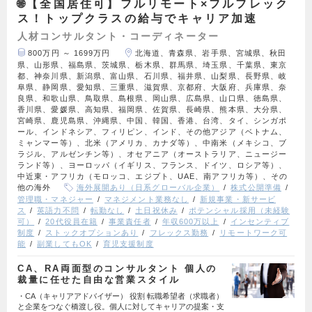
🌐【全国居住可】フルリモート×フルフレック
ス！トップクラスの給与でキャリア加速
人材コンサルタント・コーディネーター
800万円 ～ 1699万円
北海道、青森県、岩手県、宮城県、秋田
県、山形県、福島県、茨城県、栃木県、群馬県、埼玉県、千葉県、東京
都、神奈川県、新潟県、富山県、石川県、福井県、山梨県、長野県、岐
阜県、静岡県、愛知県、三重県、滋賀県、京都府、大阪府、兵庫県、奈
良県、和歌山県、鳥取県、島根県、岡山県、広島県、山口県、徳島県、
香川県、愛媛県、高知県、福岡県、佐賀県、長崎県、熊本県、大分県、
宮崎県、鹿児島県、沖縄県、中国、韓国、香港、台湾、タイ、シンガポ
ール、インドネシア、フィリピン、インド、その他アジア（ベトナム、
ミャンマー等）、北米（アメリカ、カナダ等）、中南米（メキシコ、ブ
ラジル、アルゼンチン等）、オセアニア（オーストラリア、ニュージー
ランド等）、ヨーロッパ（イギリス、フランス、ドイツ、ロシア等）、
中近東・アフリカ（モロッコ、エジプト、UAE、南アフリカ等）、その
他の海外
海外展開あり（日系グローバル企業）
株式公開準備
管理職・マネジャー
マネジメント業務なし
新規事業・新サービ
ス
英語力不問
転勤なし
土日祝休み
ポテンシャル採用（未経験
可）
20代役員在籍
事業責任者
年収600万以上
インセンティブ
制度
ストックオプションあり
フレックス勤務
リモートワーク可
能
副業してもOK
育児支援制度
CA、RA両面型のコンサルタント 個人の
裁量に任せた自由な営業スタイル
・CA（キャリアアドバイザー） 役割 転職希望者（求職者）
と企業をつなぐ橋渡し役。個人に対してキャリアの提案・支