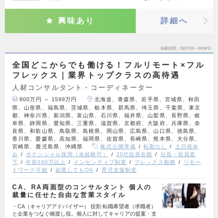
興味あり
詳細へ
掲載期間
26/07/29～26/08/11
全国どこからでも働ける！フルリモート×フル
フレックス｜業界トップクラスの高待遇
人材コンサルタント・コーディネーター
800万円 ～ 1599万円
北海道、青森県、岩手県、宮城県、秋田
県、山形県、福島県、茨城県、栃木県、群馬県、埼玉県、千葉県、東京
都、神奈川県、新潟県、富山県、石川県、福井県、山梨県、長野県、岐
阜県、静岡県、愛知県、三重県、滋賀県、京都府、大阪府、兵庫県、奈
良県、和歌山県、鳥取県、島根県、岡山県、広島県、山口県、徳島県、
香川県、愛媛県、高知県、福岡県、佐賀県、長崎県、熊本県、大分県、
宮崎県、鹿児島県、沖縄県
株式公開準備
転勤なし
土日祝休
み
ポテンシャル採用（未経験可）
20代役員在籍
社長・役員直
下
年収600万以上
インセンティブ制度
フレックス勤務
リモー
トワーク可能
副業してもOK
育児支援制度
CA、RA両面型のコンサルタント 個人の
裁量に任せた自由な営業スタイル
・CA（キャリアアドバイザー） 役割 転職希望者（求職者）
と企業をつなぐ橋渡し役。個人に対してキャリアの提案・支