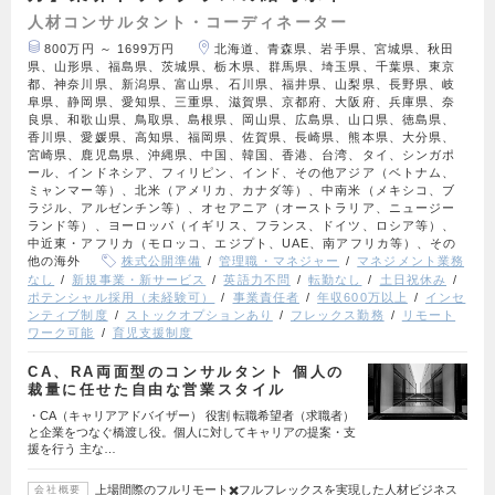
人材コンサルタント・コーディネーター
800万円 ～ 1699万円
北海道、青森県、岩手県、宮城県、秋田
県、山形県、福島県、茨城県、栃木県、群馬県、埼玉県、千葉県、東京
都、神奈川県、新潟県、富山県、石川県、福井県、山梨県、長野県、岐
阜県、静岡県、愛知県、三重県、滋賀県、京都府、大阪府、兵庫県、奈
良県、和歌山県、鳥取県、島根県、岡山県、広島県、山口県、徳島県、
香川県、愛媛県、高知県、福岡県、佐賀県、長崎県、熊本県、大分県、
宮崎県、鹿児島県、沖縄県、中国、韓国、香港、台湾、タイ、シンガポ
ール、インドネシア、フィリピン、インド、その他アジア（ベトナム、
ミャンマー等）、北米（アメリカ、カナダ等）、中南米（メキシコ、ブ
ラジル、アルゼンチン等）、オセアニア（オーストラリア、ニュージー
ランド等）、ヨーロッパ（イギリス、フランス、ドイツ、ロシア等）、
中近東・アフリカ（モロッコ、エジプト、UAE、南アフリカ等）、その
他の海外
株式公開準備
管理職・マネジャー
マネジメント業務
なし
新規事業・新サービス
英語力不問
転勤なし
土日祝休み
ポテンシャル採用（未経験可）
事業責任者
年収600万以上
インセ
ンティブ制度
ストックオプションあり
フレックス勤務
リモート
ワーク可能
育児支援制度
CA、RA両面型のコンサルタント 個人の
裁量に任せた自由な営業スタイル
・CA（キャリアアドバイザー） 役割 転職希望者（求職者）
と企業をつなぐ橋渡し役。個人に対してキャリアの提案・支
援を行う 主な…
上場間際のフルリモート✖️フルフレックスを実現した人材ビジネス
会社概要