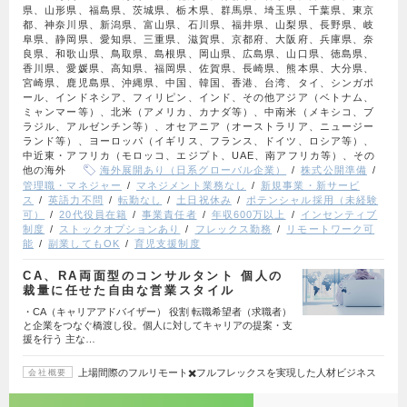
県、山形県、福島県、茨城県、栃木県、群馬県、埼玉県、千葉県、東京
都、神奈川県、新潟県、富山県、石川県、福井県、山梨県、長野県、岐
阜県、静岡県、愛知県、三重県、滋賀県、京都府、大阪府、兵庫県、奈
良県、和歌山県、鳥取県、島根県、岡山県、広島県、山口県、徳島県、
香川県、愛媛県、高知県、福岡県、佐賀県、長崎県、熊本県、大分県、
宮崎県、鹿児島県、沖縄県、中国、韓国、香港、台湾、タイ、シンガポ
ール、インドネシア、フィリピン、インド、その他アジア（ベトナム、
ミャンマー等）、北米（アメリカ、カナダ等）、中南米（メキシコ、ブ
ラジル、アルゼンチン等）、オセアニア（オーストラリア、ニュージー
ランド等）、ヨーロッパ（イギリス、フランス、ドイツ、ロシア等）、
中近東・アフリカ（モロッコ、エジプト、UAE、南アフリカ等）、その
他の海外
海外展開あり（日系グローバル企業）
株式公開準備
管理職・マネジャー
マネジメント業務なし
新規事業・新サービ
ス
英語力不問
転勤なし
土日祝休み
ポテンシャル採用（未経験
可）
20代役員在籍
事業責任者
年収600万以上
インセンティブ
制度
ストックオプションあり
フレックス勤務
リモートワーク可
能
副業してもOK
育児支援制度
CA、RA両面型のコンサルタント 個人の
裁量に任せた自由な営業スタイル
・CA（キャリアアドバイザー） 役割 転職希望者（求職者）
と企業をつなぐ橋渡し役。個人に対してキャリアの提案・支
援を行う 主な…
上場間際のフルリモート✖️フルフレックスを実現した人材ビジネス
会社概要