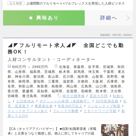
上場間際のフルリモート×フルフレックスを実現した人材ビジネス
会社概要
興味あり
詳細へ
掲載期間
26/07/30～26/08/12
◢◤フルリモート求人◢◤ 全国どこでも勤
務OK！
人材コンサルタント・コーディネーター
800万円 ～ 2999万円
北海道、青森県、岩手県、宮城県、秋田
県、山形県、福島県、茨城県、栃木県、群馬県、埼玉県、千葉県、東京
都、神奈川県、新潟県、富山県、石川県、福井県、山梨県、長野県、岐
阜県、静岡県、愛知県、三重県、滋賀県、京都府、大阪府、兵庫県、奈
良県、和歌山県、鳥取県、島根県、岡山県、広島県、山口県、徳島県、
香川県、愛媛県、高知県、福岡県、佐賀県、長崎県、熊本県、大分県、
宮崎県、鹿児島県、沖縄県
株式公開準備
英語力不問
転勤な
し
土日祝休み
ポテンシャル採用（未経験可）
20代役員在籍
社
長・役員直下
事業責任者
年収600万以上
インセンティブ制度
ストックオプションあり
フレックス勤務
リモートワーク可能
副
業してもOK
【CA（キャリアアドバイザー）】 ■役割 転職希望者（求職
者）と企業をつなぐ橋渡し役。個人に対してキャリアの提