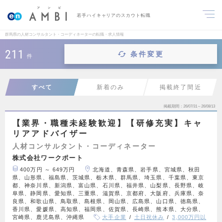
若手ハイキャリアのスカウト転職
群馬県の人材コンサルタント・コーディネーターの転職・求人情報
211
条件変更
件
すべて
新着のみ
掲載終了間近
掲載期間
26/07/31～26/08/13
【業界・職種未経験歓迎】【研修充実】キャ
リアアドバイザー
人材コンサルタント・コーディネーター
株式会社ワークポート
400万円 ～ 649万円
北海道、青森県、岩手県、宮城県、秋田
県、山形県、福島県、茨城県、栃木県、群馬県、埼玉県、千葉県、東京
都、神奈川県、新潟県、富山県、石川県、福井県、山梨県、長野県、岐
阜県、静岡県、愛知県、三重県、滋賀県、京都府、大阪府、兵庫県、奈
良県、和歌山県、鳥取県、島根県、岡山県、広島県、山口県、徳島県、
香川県、愛媛県、高知県、福岡県、佐賀県、長崎県、熊本県、大分県、
宮崎県、鹿児島県、沖縄県
大手企業
土日祝休み
3,000万円以