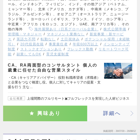
ール、インドネシア、フィリピン、インド、その他アジア（ベトナム、
ミャンマー等）、北米（アメリカ、カナダ等）、中南米（メキシコ、ブ
ラジル、アルゼンチン等）、オセアニア（オーストラリア、ニュージー
ランド等）、ヨーロッパ（イギリス、フランス、ドイツ、ロシア等）、
中近東・アフリカ（モロッコ、エジプト、UAE、南アフリカ等）、その
他の海外
海外展開あり（日系グローバル企業）
株式公開準備
管理職・マネジャー
マネジメント業務なし
新規事業・新サービ
ス
英語力不問
転勤なし
土日祝休み
ポテンシャル採用（未経験
可）
20代役員在籍
事業責任者
年収600万以上
インセンティブ
制度
ストックオプションあり
フレックス勤務
リモートワーク可
能
副業してもOK
育児支援制度
CA、RA両面型のコンサルタント 個人の
裁量に任せた自由な営業スタイル
・CA（キャリアアドバイザー） 役割 転職希望者（求職者）
と企業をつなぐ橋渡し役。個人に対してキャリアの提案・支
援を行う 主な…
上場間際のフルリモート✖️フルフレックスを実現した人材ビジネス
会社概要
興味あり
詳細へ
掲載期間
26/07/30～26/08/12