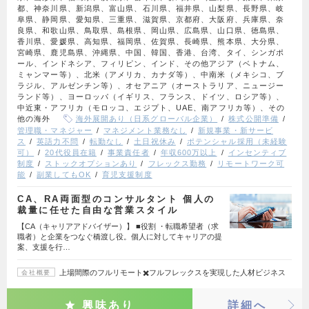
都、神奈川県、新潟県、富山県、石川県、福井県、山梨県、長野県、岐
阜県、静岡県、愛知県、三重県、滋賀県、京都府、大阪府、兵庫県、奈
良県、和歌山県、鳥取県、島根県、岡山県、広島県、山口県、徳島県、
香川県、愛媛県、高知県、福岡県、佐賀県、長崎県、熊本県、大分県、
宮崎県、鹿児島県、沖縄県、中国、韓国、香港、台湾、タイ、シンガポ
ール、インドネシア、フィリピン、インド、その他アジア（ベトナム、
ミャンマー等）、北米（アメリカ、カナダ等）、中南米（メキシコ、ブ
ラジル、アルゼンチン等）、オセアニア（オーストラリア、ニュージー
ランド等）、ヨーロッパ（イギリス、フランス、ドイツ、ロシア等）、
中近東・アフリカ（モロッコ、エジプト、UAE、南アフリカ等）、その
他の海外
海外展開あり（日系グローバル企業）
株式公開準備
管理職・マネジャー
マネジメント業務なし
新規事業・新サービ
ス
英語力不問
転勤なし
土日祝休み
ポテンシャル採用（未経験
可）
20代役員在籍
事業責任者
年収600万以上
インセンティブ
制度
ストックオプションあり
フレックス勤務
リモートワーク可
能
副業してもOK
育児支援制度
CA、RA両面型のコンサルタント 個人の
裁量に任せた自由な営業スタイル
【CA（キャリアアドバイザー）】 ■役割 ・転職希望者（求
職者）と企業をつなぐ橋渡し役。個人に対してキャリアの提
案、支援を行…
上場間際のフルリモート✖️フルフレックスを実現した人材ビジネス
会社概要
興味あり
詳細へ