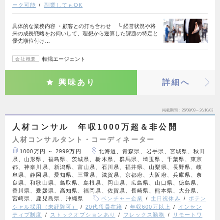
ーク可能
副業してもOK
具体的な業務内容 ・顧客との打ち合わせ └ 経営状況や将
来の成長戦略をお伺いして、理想から逆算した課題の特定と
優先順位付け…
転職エージェント
会社概要
興味あり
詳細へ
掲載期間
26/08/09～26/10/03
人材コンサル 年収1000万超＆非公開
人材コンサルタント・コーディネーター
1000万円 ～ 2999万円
北海道、青森県、岩手県、宮城県、秋田
県、山形県、福島県、茨城県、栃木県、群馬県、埼玉県、千葉県、東京
都、神奈川県、新潟県、富山県、石川県、福井県、山梨県、長野県、岐
阜県、静岡県、愛知県、三重県、滋賀県、京都府、大阪府、兵庫県、奈
良県、和歌山県、鳥取県、島根県、岡山県、広島県、山口県、徳島県、
香川県、愛媛県、高知県、福岡県、佐賀県、長崎県、熊本県、大分県、
宮崎県、鹿児島県、沖縄県
ベンチャー企業
土日祝休み
ポテン
シャル採用（未経験可）
20代役員在籍
年収600万以上
インセン
ティブ制度
ストックオプションあり
フレックス勤務
リモートワ