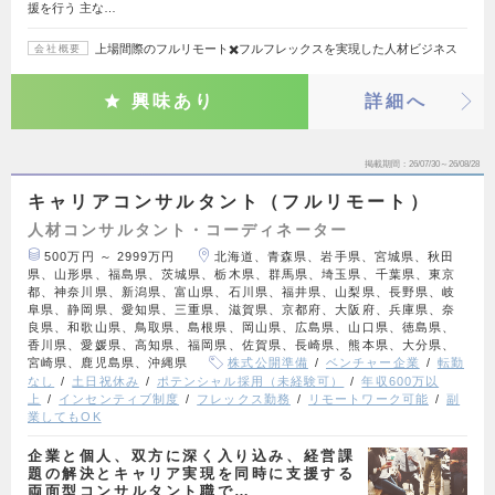
援を行う 主な…
上場間際のフルリモート✖️フルフレックスを実現した人材ビジネス
会社概要
興味あり
詳細へ
掲載期間
26/07/30～26/08/28
キャリアコンサルタント（フルリモート）
人材コンサルタント・コーディネーター
500万円 ～ 2999万円
北海道、青森県、岩手県、宮城県、秋田
県、山形県、福島県、茨城県、栃木県、群馬県、埼玉県、千葉県、東京
都、神奈川県、新潟県、富山県、石川県、福井県、山梨県、長野県、岐
阜県、静岡県、愛知県、三重県、滋賀県、京都府、大阪府、兵庫県、奈
良県、和歌山県、鳥取県、島根県、岡山県、広島県、山口県、徳島県、
香川県、愛媛県、高知県、福岡県、佐賀県、長崎県、熊本県、大分県、
宮崎県、鹿児島県、沖縄県
株式公開準備
ベンチャー企業
転勤
なし
土日祝休み
ポテンシャル採用（未経験可）
年収600万以
上
インセンティブ制度
フレックス勤務
リモートワーク可能
副
業してもOK
企業と個人、双方に深く入り込み、経営課
題の解決とキャリア実現を同時に支援する
両面型コンサルタント職で…