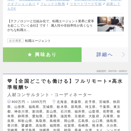
クオプションあり
フレックス勤務
リモートワーク可能
副業して
もOK
【テクノロジーと仕組み化で、転職エージェント業界に変革
を起こしていく会社】です！ 属人性や非効率性が高くなり
がちな転職エ…
転職エージェント
会社概要
興味あり
詳細へ
掲載期間
26/07/30～26/08/12
💛【全国どこでも働ける】フルリモート×高水
準報酬✨
人材コンサルタント・コーディネーター
800万円 ～ 1699万円
北海道、青森県、岩手県、宮城県、秋田
県、山形県、福島県、茨城県、栃木県、群馬県、埼玉県、千葉県、東京
都、神奈川県、新潟県、富山県、石川県、福井県、山梨県、長野県、岐
阜県、静岡県、愛知県、三重県、滋賀県、京都府、大阪府、兵庫県、奈
良県、和歌山県、鳥取県、島根県、岡山県、広島県、山口県、徳島県、
香川県、愛媛県、高知県、福岡県、佐賀県、長崎県、熊本県、大分県、
宮崎県、鹿児島県、沖縄県、中国、韓国、香港、台湾、タイ、シンガポ