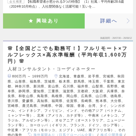
【転職希望者が惹かれる3つの特徴】 （1）社風：平均年齢28.6歳
会社概要
（2024年10月時点）、入社歴関係なく活躍可能！互いを…
興味あり
詳細へ
掲載期間
26/07/30～26/08/12
🌸【全国どこでも勤務可！】フルリモート×フ
ルフレックス×高水準報酬（平均年収1,600万
円）🌸
人材コンサルタント・コーディネーター
800万円 ～ 1699万円
北海道、青森県、岩手県、宮城県、秋田
県、山形県、福島県、茨城県、栃木県、群馬県、埼玉県、千葉県、東京
都、神奈川県、新潟県、富山県、石川県、福井県、山梨県、長野県、岐
阜県、静岡県、愛知県、三重県、滋賀県、京都府、大阪府、兵庫県、奈
良県、和歌山県、鳥取県、島根県、岡山県、広島県、山口県、徳島県、
香川県、愛媛県、高知県、福岡県、佐賀県、長崎県、熊本県、大分県、
宮崎県、鹿児島県、沖縄県、中国、韓国、香港、台湾、タイ、シンガポ
ール、インドネシア、フィリピン、インド、その他アジア（ベトナム、
ミャンマー等）、北米（アメリカ、カナダ等）、中南米（メキシコ、ブ
ラジル、アルゼンチン等）、オセアニア（オーストラリア、ニュージー
ランド等）、ヨーロッパ（イギリス、フランス、ドイツ、ロシア等）、
中近東・アフリカ（モロッコ、エジプト、UAE、南アフリカ等）、その
他の海外
海外展開あり（日系グローバル企業）
株式公開準備