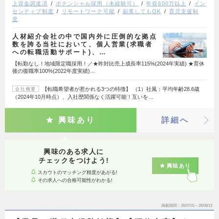
上資金調達済
ポテンシャル採用（未経験可）
年収600万以上
イン
センティブ制度
リモートワーク可能
副業してもOK
育児支援制
度
人材紹介会社の中で国内外に圧倒的な拠点
数を誇る当社において、個人営業(求職者
への転職活動サポート)、…
【転勤なし！地域限定職採用！／★昨対比売上成長率115%(2024年実績) ★育休
後の復職率100%(2022年度実績)…
【転職希望者が惹かれる3つの特徴】 （1）社風：平均年齢28.6歳
会社概要
（2024年10月時点）、入社歴関係なく活躍可能！互いを…
興味あり
詳細へ
興味のある求人に
チェックをつけよう!
興味あり
スカウトのマッチング精度があがる!
その求人への合格可能性がわかる!
掲載期間
26/07/31～26/08/13