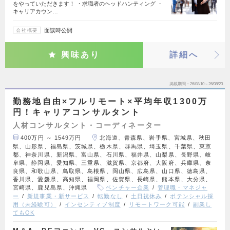
をやっていただきます！ ・求職者のヘッドハンティング ・
キャリアカウン…
面談時公開
会社概要
興味あり
詳細へ
掲載期間
26/08/10～26/08/23
勤務地自由×フルリモート×平均年収1300万
円！キャリアコンサルタント
人材コンサルタント・コーディネーター
400万円 ～ 1549万円
北海道、青森県、岩手県、宮城県、秋田
県、山形県、福島県、茨城県、栃木県、群馬県、埼玉県、千葉県、東京
都、神奈川県、新潟県、富山県、石川県、福井県、山梨県、長野県、岐
阜県、静岡県、愛知県、三重県、滋賀県、京都府、大阪府、兵庫県、奈
良県、和歌山県、鳥取県、島根県、岡山県、広島県、山口県、徳島県、
香川県、愛媛県、高知県、福岡県、佐賀県、長崎県、熊本県、大分県、
宮崎県、鹿児島県、沖縄県
ベンチャー企業
管理職・マネジャ
ー
新規事業・新サービス
転勤なし
土日祝休み
ポテンシャル採
用（未経験可）
インセンティブ制度
リモートワーク可能
副業し
てもOK