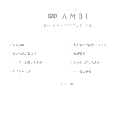
ラス求
業
ント・コーディ
の人材コンサルタント・コーディネーターの
人TOP
系
ネーター
転職・求人情報一覧
若手ハイキャリアのスカウト転職
利用規約
求人情報に関するポリシー
個人情報の取り扱い
推奨環境
ヘルプ・お問い合わせ
参画のお問い合わせ
サイトマップ
エン会社概要
©
en Inc.