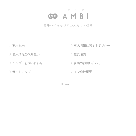
ス求人T
業
ト・コーディネー
ト・コーディネーターの転職・求人情報
OP
系
ター
一覧
若手ハイキャリアのスカウト転職
利用規約
求人情報に関するポリシー
個人情報の取り扱い
推奨環境
ヘルプ・お問い合わせ
参画のお問い合わせ
サイトマップ
エン会社概要
©
en Inc.