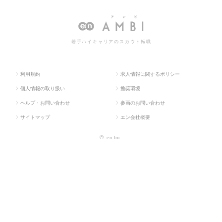
人TOP
系
向け）
職・求人情報一覧
若手ハイキャリアのスカウト転職
利用規約
求人情報に関するポリシー
個人情報の取り扱い
推奨環境
ヘルプ・お問い合わせ
参画のお問い合わせ
サイトマップ
エン会社概要
©
en Inc.