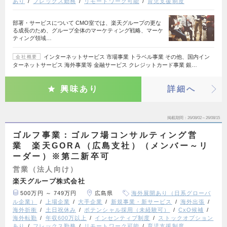
あり
フレックス勤務
リモートワーク可能
育児支援制度
部署・サービスについて CMO室では、楽天グループの更な
る成長のため、グループ全体のマーケティング戦略、マーケ
ティング領域…
インターネットサービス 市場事業 トラベル事業 その他、国内イン
会社概要
ターネットサービス 海外事業等 金融サービス クレジットカード事業 銀…
興味あり
詳細へ
掲載期間
26/08/02～26/08/15
ゴルフ事業：ゴルフ場コンサルティング営
業 楽天GORA（広島支社）（メンバー～リ
ーダー）※第二新卒可
営業（法人向け）
楽天グループ株式会社
500万円 ～ 749万円
広島県
海外展開あり（日系グローバ
ル企業）
上場企業
大手企業
新規事業・新サービス
海外出張
海外折衝
土日祝休み
ポテンシャル採用（未経験可）
CxO候補
海外転勤
年収600万以上
インセンティブ制度
ストックオプション
あり
フレックス勤務
リモートワーク可能
育児支援制度