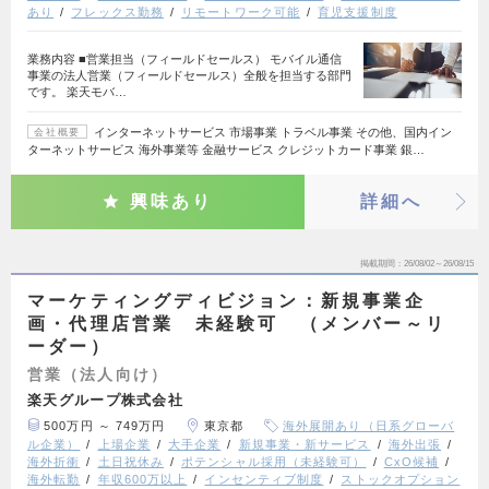
あり
フレックス勤務
リモートワーク可能
育児支援制度
業務内容 ■営業担当（フィールドセールス） モバイル通信
事業の法人営業（フィールドセールス）全般を担当する部門
です。 楽天モバ…
インターネットサービス 市場事業 トラベル事業 その他、国内イン
会社概要
ターネットサービス 海外事業等 金融サービス クレジットカード事業 銀…
興味あり
詳細へ
掲載期間
26/08/02～26/08/15
マーケティングディビジョン：新規事業企
画・代理店営業 未経験可 （メンバー～リ
ーダー）
営業（法人向け）
楽天グループ株式会社
500万円 ～ 749万円
東京都
海外展開あり（日系グローバ
ル企業）
上場企業
大手企業
新規事業・新サービス
海外出張
海外折衝
土日祝休み
ポテンシャル採用（未経験可）
CxO候補
海外転勤
年収600万以上
インセンティブ制度
ストックオプション