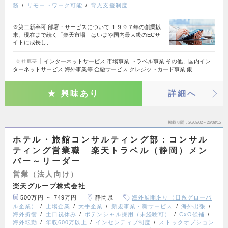
務
リモートワーク可能
育児支援制度
※第二新卒可 部署・サービスについて １９９７年の創業以
来、現在まで続く「楽天市場」はいまや国内最大級のECサ
イトに成長し、…
インターネットサービス 市場事業 トラベル事業 その他、国内イン
会社概要
ターネットサービス 海外事業等 金融サービス クレジットカード事業 銀…
興味あり
詳細へ
掲載期間
26/08/02～26/08/15
ホテル・旅館コンサルティング部：コンサル
ティング営業職 楽天トラベル（静岡）メン
バー～リーダー
営業（法人向け）
楽天グループ株式会社
500万円 ～ 749万円
静岡県
海外展開あり（日系グローバ
ル企業）
上場企業
大手企業
新規事業・新サービス
海外出張
海外折衝
土日祝休み
ポテンシャル採用（未経験可）
CxO候補
海外転勤
年収600万以上
インセンティブ制度
ストックオプション