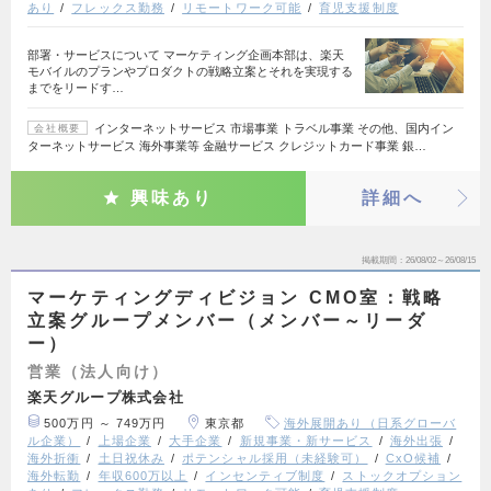
あり
フレックス勤務
リモートワーク可能
育児支援制度
部署・サービスについて マーケティング企画本部は、楽天
モバイルのプランやプロダクトの戦略立案とそれを実現する
までをリードす…
インターネットサービス 市場事業 トラベル事業 その他、国内イン
会社概要
ターネットサービス 海外事業等 金融サービス クレジットカード事業 銀…
興味あり
詳細へ
掲載期間
26/08/02～26/08/15
マーケティングディビジョン CMO室：戦略
立案グループメンバー（メンバー～リーダ
ー）
営業（法人向け）
楽天グループ株式会社
500万円 ～ 749万円
東京都
海外展開あり（日系グローバ
ル企業）
上場企業
大手企業
新規事業・新サービス
海外出張
海外折衝
土日祝休み
ポテンシャル採用（未経験可）
CxO候補
海外転勤
年収600万以上
インセンティブ制度
ストックオプション