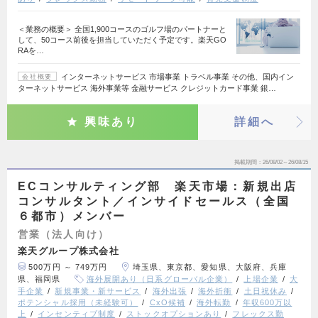
＜業務の概要＞ 全国1,900コースのゴルフ場のパートナーと
して、50コース前後を担当していただく予定です。楽天GO
RAを…
インターネットサービス 市場事業 トラベル事業 その他、国内イン
会社概要
ターネットサービス 海外事業等 金融サービス クレジットカード事業 銀…
興味あり
詳細へ
掲載期間
26/08/02～26/08/15
ECコンサルティング部 楽天市場：新規出店
コンサルタント／インサイドセールス（全国
６都市）メンバー
営業（法人向け）
楽天グループ株式会社
500万円 ～ 749万円
埼玉県、東京都、愛知県、大阪府、兵庫
県、福岡県
海外展開あり（日系グローバル企業）
上場企業
大
手企業
新規事業・新サービス
海外出張
海外折衝
土日祝休み
ポテンシャル採用（未経験可）
CxO候補
海外転勤
年収600万以
上
インセンティブ制度
ストックオプションあり
フレックス勤