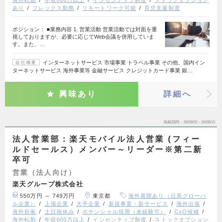
海外転勤
年収600万以上
インセンティブ制度
ストックオプション
あり
フレックス勤務
リモートワーク可能
育児支援制度
ポジション： ■業務内容 1. 営業活動 営業活動では対面を重
視しておりますが、必要に応じてWeb会議を併用していま
す。また、…
インターネットサービス 市場事業 トラベル事業 その他、国内イン
会社概要
ターネットサービス 海外事業等 金融サービス クレジットカード事業 銀…
興味あり
詳細へ
掲載期間
26/08/02～26/08/15
法人営業部：楽天モバイル法人営業 (フィー
ルドセールス）メンバー～リーダー※第二新
卒可
営業（法人向け）
楽天グループ株式会社
550万円 ～ 749万円
東京都
海外展開あり（日系グローバ
ル企業）
上場企業
大手企業
新規事業・新サービス
海外出張
海外折衝
土日祝休み
ポテンシャル採用（未経験可）
CxO候補
海外転勤
年収600万以上
インセンティブ制度
ストックオプション