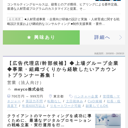
コンサルティングセールスは、顧客とのアポ獲得、ヒアリングによる要件定義、
最適な人材育成プログラムのカスタマイズと提案、そ…
■人材育成事業 ・企業向け研修の設計と実施 ・人材育成に関する戦
会社概要
略設計支援および継続的なコンサルティング ■制作支援事業 ・要件…
興味あり
詳細へ
掲載期間
26/08/06～26/08/19
【広告代理店/幹部候補】◆上場グループ企業
◆事業・組織づくりから経験したいアカウン
トプランナー募集！
営業（法人向け）
meyco株式会社
700万円 ～ 999万円
東京都
ベンチャー企業
管理職・マ
ネジャー
英語力不問
転勤なし
土日祝休み
CxO候補
社長・役
員直下
年収600万以上
リモートワーク可能
副業してもOK
クライアントのマーケティングを成功に導
くために、最適なデジタルプロモーション
の戦略立案・実行運用を行…