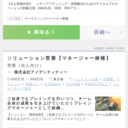
【主な業務内容】 ・メディアプランニング：課題解決のためのデジタルプロモ
ーションの戦略立案（Web広告、SEM、SNSアカ…
マーケティングパートナー事業
会社概要
興味あり
詳細へ
掲載期間
26/08/06～26/08/19
ソリューション営業【マネージャー候補】
営業（法人向け）
株式会社アイデンティティー
650万円 ～ 999万円
東京都
ベンチャー企業
管理職・マ
ネジャー
転勤なし
土日祝休み
CxO候補
年収600万以上
イン
センティブ制度
ご自身でもプレイングを行いつつ、チーム
全体の成果を引き上げていただくプレイン
グマネージャーとして組織…
【ミッション・期待役割】 ご自身でもプレイングを行いつつ、チーム全体の成
果を引き上げていただくプレイングマネージャーとして…