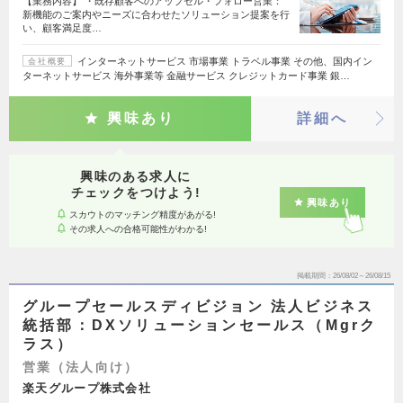
【業務内容】 ・既存顧客へのアップセル・フォロー営業：
新機能のご案内やニーズに合わせたソリューション提案を行
い、顧客満足度…
インターネットサービス 市場事業 トラベル事業 その他、国内イン
会社概要
ターネットサービス 海外事業等 金融サービス クレジットカード事業 銀…
興味あり
詳細へ
興味のある求人に
チェックをつけよう!
興味あり
スカウトのマッチング精度があがる!
その求人への合格可能性がわかる!
掲載期間
26/08/02～26/08/15
グループセールスディビジョン 法人ビジネス
統括部：DXソリューションセールス（Mgrク
ラス）
営業（法人向け）
楽天グループ株式会社