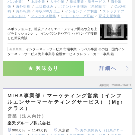
バル企業）
上場企業
大手企業
新規事業・新サービス
海外出
張
海外折衝
土日祝休み
ポテンシャル採用（未経験可）
CxO候
補
海外転勤
年収600万以上
インセンティブ制度
ストックオプ
ションあり
フレックス勤務
リモートワーク可能
育児支援制度
本ポジションは、新規アフィリエイトメディア開拓や立ち上
げをミッションとし、インバウンドやアウトバウンドで獲得
した新規商談…
インターネットサービス 市場事業 トラベル事業 その他、国内イン
会社概要
ターネットサービス 海外事業等 金融サービス クレジットカード事業 銀…
興味あり
詳細へ
掲載期間
26/08/02～26/08/15
MIHA事業部：マーケティング営業（インフ
ルエンサーマーケティングサービス）（Mgr
クラス）
営業（法人向け）
楽天グループ株式会社
900万円 ～ 1149万円
東京都
海外展開あり（日系グロー