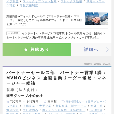
ィブ制度
ストックオプションあり
フレックス勤務
リモートワー
ク可能
育児支援制度
業務内容 ■フィールドセールス（マネージャー候補） マネ
ージャー候補としてモバイル事業のフィールドセールス全般
を担っていただ…
インターネットサービス 市場事業 トラベル事業 その他、国内イン
会社概要
ターネットサービス 海外事業等 金融サービス クレジットカード事業 銀…
興味あり
詳細へ
掲載期間
26/08/02～26/08/15
パートナーセールス部 パートナー営業1課：
MVNOビジネス 企画営業リーダー候補・マネ
ージャー候補
営業（法人向け）
楽天グループ株式会社
700万円 ～ 949万円
東京都
海外展開あり（日系グローバ
ル企業）
上場企業
大手企業
新規事業・新サービス
海外出張
海外折衝
土日祝休み
ポテンシャル採用（未経験可）
CxO候補