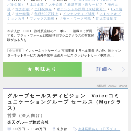
バル企業）
上場企業
大手企業
新規事業・新サービス
海外出
張
海外折衝
土日祝休み
ポテンシャル採用（未経験可）
CxO候
補
海外転勤
年収600万以上
インセンティブ制度
ストックオプ
ションあり
フレックス勤務
リモートワーク可能
育児支援制度
本求人は、COO・副社長直轄のコーポレート組織※に所属
する、プラットフォーム戦略統括部でシニアクラスの営業経
験がある方を…
インターネットサービス 市場事業 トラベル事業 その他、国内イン
会社概要
ターネットサービス 海外事業等 金融サービス クレジットカード事業 銀…
興味あり
詳細へ
掲載期間
26/08/02～26/08/15
グループセールスディビジョン Voiceコミ
ュニケーショングループ セールス（Mgrクラ
ス）
営業（法人向け）
楽天グループ株式会社
900万円 ～ 1149万円
東京都
海外展開あり（日系グロー