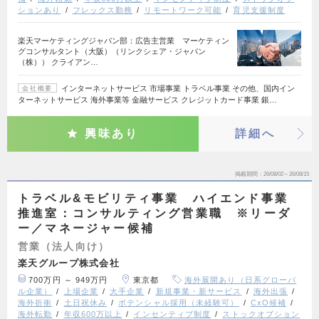
ションあり
フレックス勤務
リモートワーク可能
育児支援制度
楽天マーケティングジャパン部：広告主営業 マーケティン
グコンサルタント（大阪）（リンクシェア・ジャパン
（株）） クライアン…
インターネットサービス 市場事業 トラベル事業 その他、国内イン
会社概要
ターネットサービス 海外事業等 金融サービス クレジットカード事業 銀…
興味あり
詳細へ
掲載期間
26/08/02～26/08/15
トラベル&モビリティ事業 ハイエンド事業
推進室：コンサルティング営業職 ※リーダ
ー／マネージャー候補
営業（法人向け）
楽天グループ株式会社
700万円 ～ 949万円
東京都
海外展開あり（日系グローバ
ル企業）
上場企業
大手企業
新規事業・新サービス
海外出張
海外折衝
土日祝休み
ポテンシャル採用（未経験可）
CxO候補
海外転勤
年収600万以上
インセンティブ制度
ストックオプション