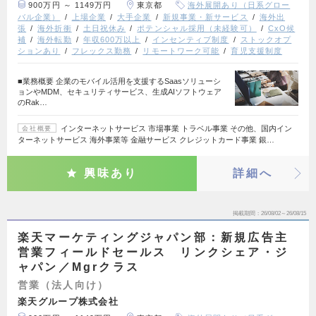
900万円 ～ 1149万円
東京都
海外展開あり（日系グロー
バル企業）
上場企業
大手企業
新規事業・新サービス
海外出
張
海外折衝
土日祝休み
ポテンシャル採用（未経験可）
CxO候
補
海外転勤
年収600万以上
インセンティブ制度
ストックオプ
ションあり
フレックス勤務
リモートワーク可能
育児支援制度
■業務概要 企業のモバイル活用を支援するSaasソリューシ
ョンやMDM、セキュリティサービス、生成AIソフトウェア
のRak…
インターネットサービス 市場事業 トラベル事業 その他、国内イン
会社概要
ターネットサービス 海外事業等 金融サービス クレジットカード事業 銀…
興味あり
詳細へ
掲載期間
26/08/02～26/08/15
楽天マーケティングジャパン部：新規広告主
営業フィールドセールス リンクシェア・ジ
ャパン／Mgrクラス
営業（法人向け）
楽天グループ株式会社