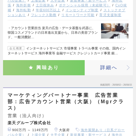
バル企業）
上場企業
大手企業
新規事業・新サービス
海外出
張
海外折衝
土日祝休み
ポテンシャル採用（未経験可）
CxO候
補
海外転勤
年収600万以上
インセンティブ制度
ストックオプ
ションあり
フレックス勤務
リモートワーク可能
育児支援制度
・アカウント営業担当 楽天の広告・データ基盤を武器に、
韓国コスメブランドの日本進出支援から、日本の美容ブラン
ド、一般消費財…
インターネットサービス 市場事業 トラベル事業 その他、国内イン
会社概要
ターネットサービス 海外事業等 金融サービス クレジットカード事業 銀…
興味あり
詳細へ
掲載期間
26/08/02～26/08/15
マーケティングパートナー事業 広告営業
部：広告アカウント営業（大阪）（Mgrクラ
ス）
営業（法人向け）
楽天グループ株式会社
900万円 ～ 1149万円
大阪府
海外展開あり（日系グロー
バル企業）
上場企業
大手企業
新規事業・新サービス
海外出