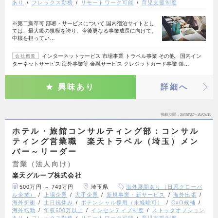
あり
フレックス勤務
リモートワーク可能
育児支援制度
※第二新卒可 部署・サービスについて 国内宿泊サイトとし
ては、最大級の規模を誇り、今後更なる事業成長に向けて、
中核を担ってい…
インターネットサービス 市場事業 トラベル事業 その他、国内イン
会社概要
ターネットサービス 海外事業等 金融サービス クレジットカード事業 銀…
興味あり
詳細へ
掲載期間
26/08/02～26/08/15
ホテル・旅館コンサルティング部：コンサル
ティング営業職 楽天トラベル（埼玉）メン
バー～リーダー
営業（法人向け）
楽天グループ株式会社
500万円 ～ 749万円
埼玉県
海外展開あり（日系グローバ
ル企業）
上場企業
大手企業
新規事業・新サービス
海外出張
海外折衝
土日祝休み
ポテンシャル採用（未経験可）
CxO候補
海外転勤
年収600万以上
インセンティブ制度
ストックオプション