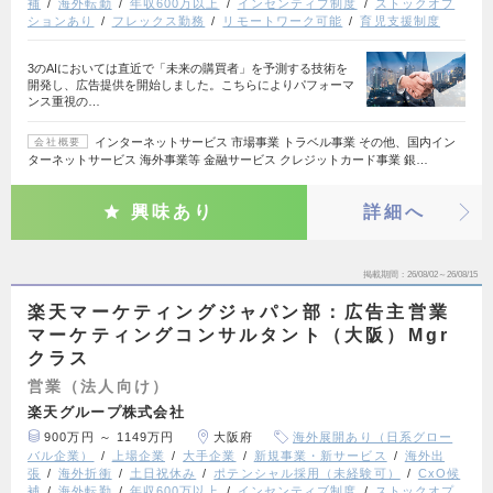
補
海外転勤
年収600万以上
インセンティブ制度
ストックオプ
ションあり
フレックス勤務
リモートワーク可能
育児支援制度
3のAIにおいては直近で「未来の購買者」を予測する技術を
開発し、広告提供を開始しました。こちらによりパフォーマ
ンス重視の…
インターネットサービス 市場事業 トラベル事業 その他、国内イン
会社概要
ターネットサービス 海外事業等 金融サービス クレジットカード事業 銀…
興味あり
詳細へ
掲載期間
26/08/02～26/08/15
楽天マーケティングジャパン部：広告主営業
マーケティングコンサルタント（大阪）Mgr
クラス
営業（法人向け）
楽天グループ株式会社
900万円 ～ 1149万円
大阪府
海外展開あり（日系グロー
バル企業）
上場企業
大手企業
新規事業・新サービス
海外出
張
海外折衝
土日祝休み
ポテンシャル採用（未経験可）
CxO候
補
海外転勤
年収600万以上
インセンティブ制度
ストックオプ