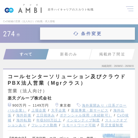
若手ハイキャリアのスカウト転職
CxO候補の営業（法人向け）の転職・求人情報
274
条件変更
件
すべて
新着のみ
掲載終了間近
掲載期間
26/08/02～26/08/15
コールセンターソリューション及びクラウド
PBX法人営業（Mgrクラス）
営業（法人向け）
楽天グループ株式会社
900万円 ～ 1149万円
東京都
海外展開あり（日系グロー
バル企業）
上場企業
大手企業
新規事業・新サービス
海外出
張
海外折衝
土日祝休み
ポテンシャル採用（未経験可）
CxO候
補
海外転勤
年収600万以上
インセンティブ制度
ストックオプ
ションあり
フレックス勤務
リモートワーク可能
育児支援制度