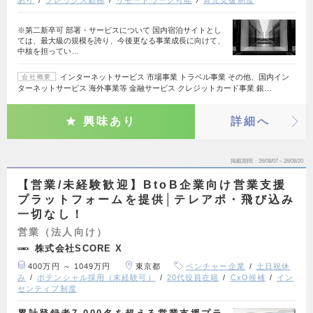
あり
フレックス勤務
リモートワーク可能
育児支援制度
※第二新卒可 部署・サービスについて 国内宿泊サイトとし
ては、最大級の規模を誇り、今後更なる事業成長に向けて、
中核を担ってい…
インターネットサービス 市場事業 トラベル事業 その他、国内イン
会社概要
ターネットサービス 海外事業等 金融サービス クレジットカード事業 銀…
興味あり
詳細へ
掲載期間
26/08/07～26/08/20
【営業/未経験歓迎】BtoB企業向け営業支援
プラットフォームを提供│テレアポ・飛び込み
一切なし！
営業（法人向け）
株式会社SCORE X
400万円 ～ 1049万円
東京都
ベンチャー企業
土日祝休
み
ポテンシャル採用（未経験可）
20代役員在籍
CxO候補
イン
センティブ制度