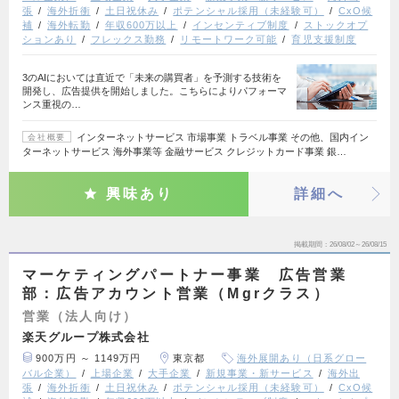
張
海外折衝
土日祝休み
ポテンシャル採用（未経験可）
CxO候
補
海外転勤
年収600万以上
インセンティブ制度
ストックオプ
ションあり
フレックス勤務
リモートワーク可能
育児支援制度
3のAIにおいては直近で「未来の購買者」を予測する技術を
開発し、広告提供を開始しました。こちらによりパフォーマ
ンス重視の…
インターネットサービス 市場事業 トラベル事業 その他、国内イン
会社概要
ターネットサービス 海外事業等 金融サービス クレジットカード事業 銀…
興味あり
詳細へ
掲載期間
26/08/02～26/08/15
マーケティングパートナー事業 広告営業
部：広告アカウント営業（Mgrクラス）
営業（法人向け）
楽天グループ株式会社
900万円 ～ 1149万円
東京都
海外展開あり（日系グロー
バル企業）
上場企業
大手企業
新規事業・新サービス
海外出
張
海外折衝
土日祝休み
ポテンシャル採用（未経験可）
CxO候