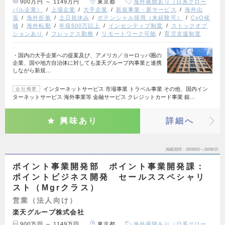
900万円 ～ 1149万円
東京都
海外展開あり（日系グロー
バル企業）
上場企業
大手企業
新規事業・新サービス
海外出
張
海外折衝
土日祝休み
ポテンシャル採用（未経験可）
CxO候
補
海外転勤
年収600万以上
インセンティブ制度
ストックオプ
ションあり
フレックス勤務
リモートワーク可能
育児支援制度
・国内の大手企業への提案及び、アメリカ／ヨーロッパ圏の
企業、国や地方自治体に対しても楽天グループ内事業と連携
しながら新規…
インターネットサービス 市場事業 トラベル事業 その他、国内イン
会社概要
ターネットサービス 海外事業等 金融サービス クレジットカード事業 銀…
興味あり
詳細へ
掲載期間
26/08/02～26/08/15
ポイント事業開発部 ポイント事業開発課：
ポイントビジネス開発 セールススペシャリ
スト（Mgrクラス）
営業（法人向け）
楽天グループ株式会社
900万円 ～ 1149万円
東京都
海外展開あり（日系グロー