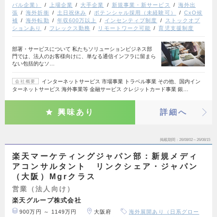
バル企業）
上場企業
大手企業
新規事業・新サービス
海外出
張
海外折衝
土日祝休み
ポテンシャル採用（未経験可）
CxO候
補
海外転勤
年収600万以上
インセンティブ制度
ストックオプ
ションあり
フレックス勤務
リモートワーク可能
育児支援制度
部署・サービスについて 私たちソリューションビジネス部
門では、法人のお客様向けに、単なる通信インフラに留まら
ない包括的なソ…
インターネットサービス 市場事業 トラベル事業 その他、国内イン
会社概要
ターネットサービス 海外事業等 金融サービス クレジットカード事業 銀…
興味あり
詳細へ
掲載期間
26/08/02～26/08/15
楽天マーケティングジャパン部：新規メディ
アコンサルタント リンクシェア・ジャパン
（大阪）Mgrクラス
営業（法人向け）
楽天グループ株式会社
900万円 ～ 1149万円
大阪府
海外展開あり（日系グロー