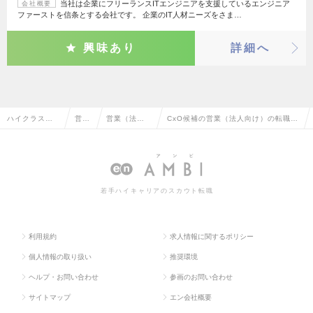
当社は企業にフリーランスITエンジニアを支援しているエンジニア
会社概要
ファーストを信条とする会社です。 企業のIT人材ニーズをさま…
興味あり
詳細へ
ハイクラス求
営業
営業（法人
CxO候補の営業（法人向け）の転職・
人TOP
系
向け）
求人情報一覧
若手ハイキャリアのスカウト転職
利用規約
求人情報に関するポリシー
個人情報の取り扱い
推奨環境
ヘルプ・お問い合わせ
参画のお問い合わせ
サイトマップ
エン会社概要