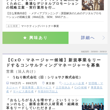
くために、最適なデジタルプロモーション
の戦略立案・実行運用を行…
【主な業務内容】 ・メディアプランニング：課題解決のためのデジタルプロモ
ーションの戦略立案（Web広告、SEM、SNSアカ…
マーケティングパートナー事業
会社概要
興味あり
詳細へ
掲載期間
26/08/06～26/08/19
【CxO・マネージャー候補】新規事業をリー
ドするコンサルティングマネージャーを募集
営業（法人向け）
うねり株式会社（旧：シリョサク株式会社）
700万円 ～ 899万円
東京都
ベンチャー企業
管理職・マ
ネジャー
新規事業・新サービス
土日祝休み
CxO候補
事業責任
者
サービス責任者
年収600万以上
「おもしろがる人を増やす」というミッシ
ョンのもと、顧客企業の人材育成・組織改
革をリードしていただきま…