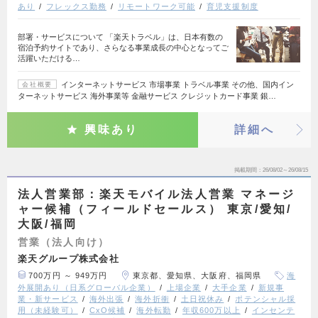
あり
フレックス勤務
リモートワーク可能
育児支援制度
部署・サービスについて 「楽天トラベル」は、日本有数の
宿泊予約サイトであり、さらなる事業成長の中心となってご
活躍いただける…
インターネットサービス 市場事業 トラベル事業 その他、国内イン
会社概要
ターネットサービス 海外事業等 金融サービス クレジットカード事業 銀…
興味あり
詳細へ
掲載期間
26/08/02～26/08/15
法人営業部：楽天モバイル法人営業 マネージ
ャー候補（フィールドセールス） 東京/愛知/
大阪/福岡
営業（法人向け）
楽天グループ株式会社
700万円 ～ 949万円
東京都、愛知県、大阪府、福岡県
海
外展開あり（日系グローバル企業）
上場企業
大手企業
新規事
業・新サービス
海外出張
海外折衝
土日祝休み
ポテンシャル採
用（未経験可）
CxO候補
海外転勤
年収600万以上
インセンテ