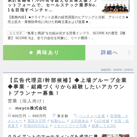
累計登録者7,000名を超える営業支援プラ
ットフォームで、セールステック業界No.
1を目指すベンチャ…
【業務内容】 ■クライアント企業の経営課題のヒアリングと分析、アドバイス ■
売上拡大・業務効率化に向けた戦略立案および提案 ■…
“集客と商談”を仕組み化する営業インフラ、SCORE Xの運営 【概
会社概要
要】 SCORE Xは、全ての会社を対象に、リード獲得・…
興味あり
詳細へ
掲載期間
26/08/06～26/08/19
【広告代理店/幹部候補】◆上場グループ企業
◆事業・組織づくりから経験したいアカウン
トプランナー募集！
営業（法人向け）
meyco株式会社
800万円 ～ 999万円
東京都
ベンチャー企業
管理職・マ
ネジャー
英語力不問
転勤なし
土日祝休み
CxO候補
社長・役
員直下
年収600万以上
リモートワーク可能
副業してもOK
クライアントのマーケティングを成功に導