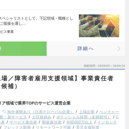
はスペシャリストとして、下記領域・職種とし
※ご面接を通し…
ビス事業
り
詳細へ
掲載期間
26/08/05～26/08/18
上場／障害者雇用支援領域】事業責任者
r候補）
リア領域で業界TOPのサービス運営企業
海外展開あり（日系グローバル企業）
上場企業
ベンチャー
業・新サービス
土日祝休み
ポテンシャル採用（未経験可）
C
任者
サービス責任者
開発責任者
年収600万以上
インセンテ
フレックス勤務
リモートワーク可能
育児支援制度