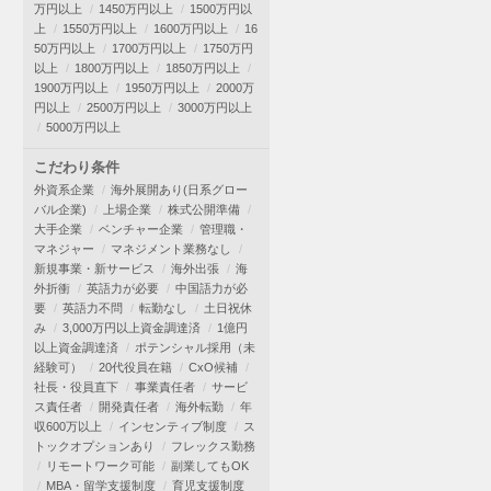
万円以上
1450万円以上
1500万円以
上
1550万円以上
1600万円以上
16
50万円以上
1700万円以上
1750万円
以上
1800万円以上
1850万円以上
1900万円以上
1950万円以上
2000万
円以上
2500万円以上
3000万円以上
5000万円以上
こだわり条件
外資系企業
海外展開あり(日系グロー
バル企業)
上場企業
株式公開準備
大手企業
ベンチャー企業
管理職・
マネジャー
マネジメント業務なし
新規事業・新サービス
海外出張
海
外折衝
英語力が必要
中国語力が必
要
英語力不問
転勤なし
土日祝休
み
3,000万円以上資金調達済
1億円
以上資金調達済
ポテンシャル採用（未
経験可）
20代役員在籍
CxO候補
社長・役員直下
事業責任者
サービ
ス責任者
開発責任者
海外転勤
年
収600万以上
インセンティブ制度
ス
トックオプションあり
フレックス勤務
リモートワーク可能
副業してもOK
MBA・留学支援制度
育児支援制度