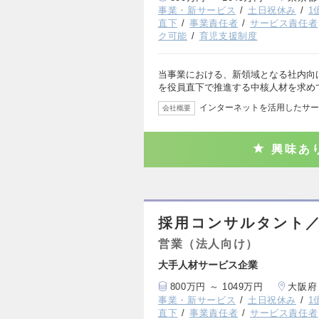
事業・新サービス
土日祝休み
1
直下
事業責任者
サービス責任者
ク可能
育児支援制度
当事業における、新領域となる社内向
を役員直下で推進する中核人材を求め
インターネットを活用したサー
会社概要
興味あ
採用コンサルタント／
営業（法人向け）
大手人材サービス企業
800万円 ～ 1049万円
大阪府
事業・新サービス
土日祝休み
1
直下
事業責任者
サービス責任者