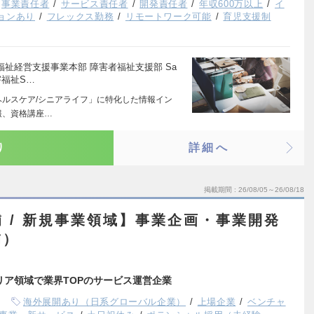
事業責任者
サービス責任者
開発責任者
年収600万以上
イ
ョンあり
フレックス勤務
リモートワーク可能
育児支援制
福祉経営支援事業本部 障害者福祉支援部 Sa
害福祉S…
ヘルスケア/シニアライフ」に特化した情報イン
報、資格講座…
り
詳細へ
掲載期間
26/08/05～26/08/18
 / 新規事業領域】事業企画・事業開発
補）
リア領域で業界TOPのサービス運営企業
海外展開あり（日系グローバル企業）
上場企業
ベンチャ