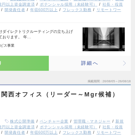
億円以上資金調達済
ポテンシャル採用（未経験可）
社長・役員
開発責任者
年収600万以上
フレックス勤務
リモートワー
けダイレクトリクルーティングの立ち上げ
ております。 年…
ビス事業
り
詳細へ
掲載期間
26/08/05～26/08/18
関西オフィス（リーダー～Mgr候補）
株式公開準備
ベンチャー企業
管理職・マネジャー
新規
億円以上資金調達済
ポテンシャル採用（未経験可）
社長・役員
開発責任者
年収600万以上
フレックス勤務
リモートワー