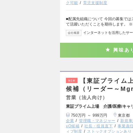
ク可能
育児支援制度
■配属先組織について 今回の募集で
て活躍いただくことを期待します。 
インターネットを活用したサー
会社概要
興味あ
【東証プライム
NEW
候補（リーダー～Mg
営業（法人向け）
東証プライム上場 介護/医療/キャ
750万円 ～ 999万円
東京都
企業
管理職・マネジャー
新規事
xO候補
社長・役員直下
事業責
ィブ制度
ストックオプションあり