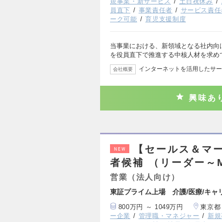
規事業・新サービス
土日祝休み
員直下
事業責任者
サービス責任
ーク可能
育児支援制度
当事業における、新領域となる社内向
を役員直下で推進する中核人材を求め
インターネットを活用したサー
会社概要
興味あ
【セールス＆マ
NEW
者候補 （リーダー～
営業（法人向け）
東証プライム上場 介護/医療/キャ
800万円 ～ 1049万円
東京都
ー企業
管理職・マネジャー
新規