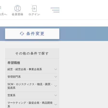
の方へ
会員登録
ログイン
条件変更
その他の条件で探す
希望職種
経営・経営企画・事業企画系
管理部門系
SCM・ロジスティクス・物流・購買・
貿易系
営業系
マーケティング・販促企画・商品開発
系