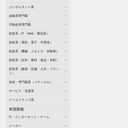
コンサルタント系
金融系専門職
不動産系専門職
技術系（IT・Web・通信系）
技術系（電気・電子・半導体）
技術系（機械・メカトロ・自動車）
技術系（化学・素材・食品・衣料）
技術系（建築・設備・土木・プラン
ト）
技術・専門職系（メディカル）
サービス・流通系
クリエイティブ系
希望業種
IT・インターネット・ゲーム
メーカー