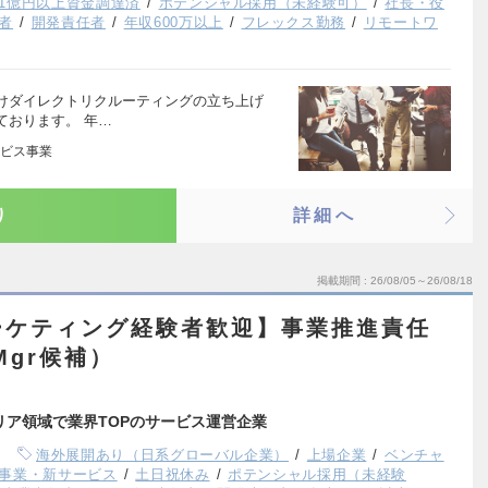
1億円以上資金調達済
ポテンシャル採用（未経験可）
社長・役
者
開発責任者
年収600万以上
フレックス勤務
リモートワ
けダイレクトリクルーティングの立ち上げ
ております。 年…
ビス事業
り
詳細へ
掲載期間
26/08/05～26/08/18
ーケティング経験者歓迎】事業推進責任
Mgr候補）
リア領域で業界TOPのサービス運営企業
海外展開あり（日系グローバル企業）
上場企業
ベンチャ
事業・新サービス
土日祝休み
ポテンシャル採用（未経験