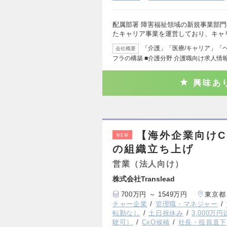
配属部署 障害福祉領域の新規事業部門
たキャリア事業を運営しており、キャ
「介護」「医療/キャリア」「
会社概要
フラの構築 ■介護分野 介護職向け求人情
興味あ
【海外企業向けC
NEW
の組織立ち上げ
営業（法人向け）
株式会社Translead
700万円 ～ 1549万円
東京都
チャー企業
管理職・マネジャー
転勤なし
土日祝休み
3,000万
験可）
CxO候補
社長・役員直下