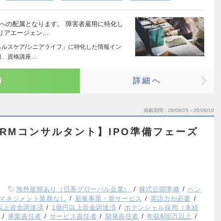
への配属となります。 障害者雇用に特化し
リアエージェン…
ヘルスケア/シニアライフ」に特化した情報イン
報、資格講座…
り
詳細へ
掲載期間
26/08/05～26/08/18
RMコンサルタント】IPO準備フェーズ
海外展開あり（日系グローバル企業）
株式公開準備
ベン
マネジメント業務なし
新規事業・新サービス
英語力が必要
円以上資金調達済
1億円以上資金調達済
ポテンシャル採用（未経
事業責任者
サービス責任者
開発責任者
年収600万以上