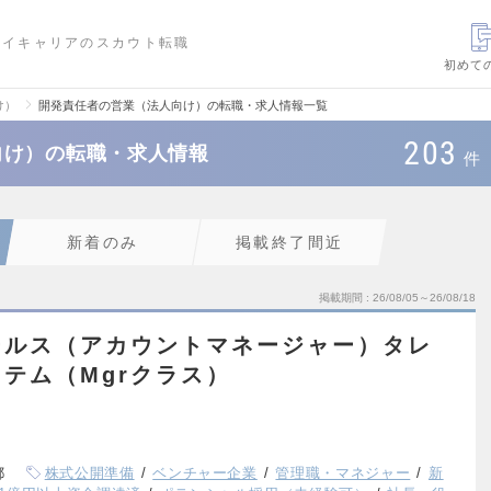
ハイキャリアのスカウト転職
初めて
け）
開発責任者の営業（法人向け）の転職・求人情報一覧
203
向け）の転職・求人情報
件
新着のみ
掲載終了間近
掲載期間
26/08/05～26/08/18
ールス（アカウントマネージャー）タレ
テム（Mgrクラス）
都
株式公開準備
ベンチャー企業
管理職・マネジャー
新