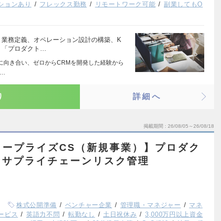
ションあり
フレックス勤務
リモートワーク可能
副業してもO
 業務定義、オペレーション設計の構築、K
 「プロダクト…
課題に向き合い、ゼロからCRMを開発した経験から
か…
り
詳細へ
掲載期間
26/08/05～26/08/18
タープライズCS（新規事業）】プロダク
｜サプライチェーンリスク管理
株式公開準備
ベンチャー企業
管理職・マネジャー
マネ
ービス
英語力不問
転勤なし
土日祝休み
3,000万円以上資金