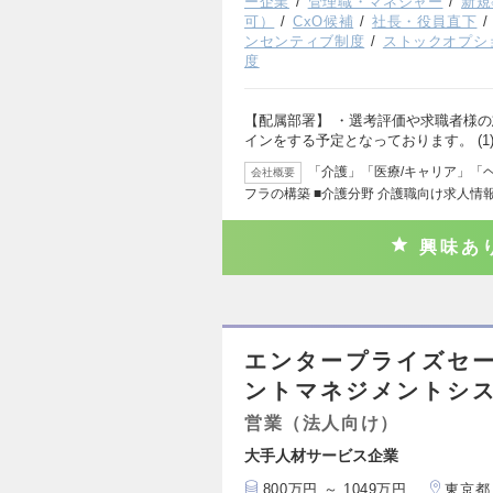
ー企業
管理職・マネジャー
新規
可）
CxO候補
社長・役員直下
ンセンティブ制度
ストックオプシ
度
【配属部署】 ・選考評価や求職者様
インをする予定となっております。 (1
「介護」「医療/キャリア」「
会社概要
フラの構築 ■介護分野 介護職向け求人情
興味あ
エンタープライズセ
ントマネジメントシス
営業（法人向け）
大手人材サービス企業
800万円 ～ 1049万円
東京都