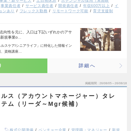
事業・新サービス
土日祝休み
ポテンシャル採用（未経験
事業責任者
サービス責任者
開発責任者
年収600万以上
イ
ョンあり
フレックス勤務
リモートワーク可能
育児支援制
の志向性を元に、入口は下記いずれかのアサ
)新規事業o…
ヘルスケア/シニアライフ」に特化した情報イン
報、資格講座…
り
詳細へ
掲載期間
26/08/05～26/08/18
ールス（アカウントマネージャー）タレ
テム（リーダ～Mgr候補）
株式公開準備
ベンチャー企業
管理職・マネジャー
新規