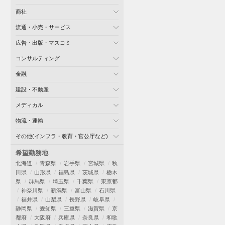
商社
流通・小売・サービス
広告・出版・マスコミ
コンサルティング
金融
建設・不動産
メディカル
物流・運輸
その他(インフラ・教育・官公庁など)
希望勤務地
北海道
青森県
岩手県
宮城県
秋
田県
山形県
福島県
茨城県
栃木
県
群馬県
埼玉県
千葉県
東京都
神奈川県
新潟県
富山県
石川県
福井県
山梨県
長野県
岐阜県
静岡県
愛知県
三重県
滋賀県
京
都府
大阪府
兵庫県
奈良県
和歌