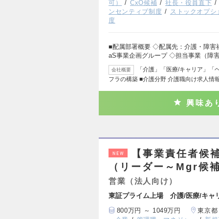
可）
CxO候補
社長・役員直下
ンセンティブ制度
ストックオプシ
度
■配属部署概要 ◇配属先：介護・障害
aS事業企画グループ ◇担当事業（障
「介護」「医療/キャリア」「
会社概要
フラの構築 ■介護分野 介護職向け求人情
興味あ
【事業責任者候補
NEW
（リーダー～Mgr候
営業（法人向け）
東証プライム上場 介護/医療/キャ
800万円 ～ 1049万円
東京都