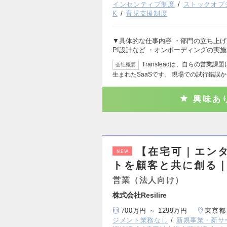
インセンティブ制度
ストックオプ
K
育児支援制度
▼具体的な仕事内容 ・部門の立ち上げ
PI設計など ・オンボーディングの実施
Transleadは、自らの営業
会社概要
生まれたSaaSです。 現場での試行錯誤
興味あ
【在宅可｜エン
NEW
トを顧客と共に創る
営業（法人向け）
株式会社Resilire
700万円 ～ 1299万円
東京都
ジメント業務なし
新規事業・新サ