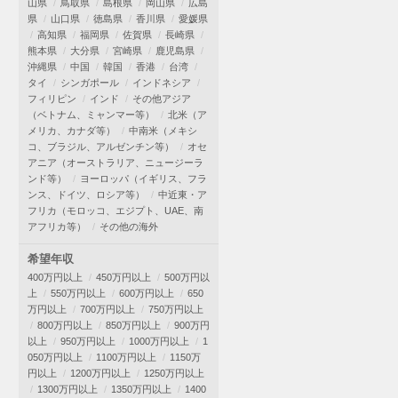
山県
鳥取県
島根県
岡山県
広島
県
山口県
徳島県
香川県
愛媛県
高知県
福岡県
佐賀県
長崎県
熊本県
大分県
宮崎県
鹿児島県
沖縄県
中国
韓国
香港
台湾
タイ
シンガポール
インドネシア
フィリピン
インド
その他アジア
（ベトナム、ミャンマー等）
北米（ア
メリカ、カナダ等）
中南米（メキシ
コ、ブラジル、アルゼンチン等）
オセ
アニア（オーストラリア、ニュージーラ
ンド等）
ヨーロッパ（イギリス、フラ
ンス、ドイツ、ロシア等）
中近東・ア
フリカ（モロッコ、エジプト、UAE、南
アフリカ等）
その他の海外
希望年収
400万円以上
450万円以上
500万円以
上
550万円以上
600万円以上
650
万円以上
700万円以上
750万円以上
800万円以上
850万円以上
900万円
以上
950万円以上
1000万円以上
1
050万円以上
1100万円以上
1150万
円以上
1200万円以上
1250万円以上
1300万円以上
1350万円以上
1400