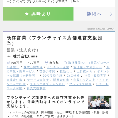
ーケティング】デジタルマーケティング事業 2．【Tech…
興味あり
詳細へ
掲載期間
26/07/16～26/09/24
既存営業（フランチャイズ店舗運営支援担
当）
営業（法人向け）
株式会社Lime
400万円 ～ 499万円
東京都
海外展開あり（日系グローバ
ル企業）
株式公開準備
ベンチャー企業
管理職・マネジャー
新
規事業・新サービス
英語力不問
転勤なし
土日祝休み
ポテンシ
ャル採用（未経験可）
20代役員在籍
CxO候補
社長・役員直下
事業責任者
サービス責任者
開発責任者
年収600万以上
インセ
ンティブ制度
ストックオプションあり
フレックス勤務
リモート
ワーク可能
育児支援制度
フランチャイズ加盟者への既存営業をお任
せします。営業活動はすべてオンラインで
完結します。
・オーナーとの定期面談・関係構築 ・売上・KPI分析と改善提案 ・集客・販促
（HPB等）の最適化 ・スタッフ育成・評価サポート…