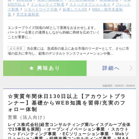
600万以上
インセンティブ制度
ストックオプションあり
フレック
ス勤務
リモートワーク可能
副業してもOK
MBA・留学支援制
度
育児支援制度
エンタープライズ領域のAEとして業務をおまかせします。
パートナー企業との連携もしながら的確に商材を広めていく
ことが重要に…
当企業には、急成長の途上にある市場のリーダーとして、さらに市
会社概要
場の拡大に寄与し、顧客のデジタルトランスフォーメーションや働…
興味あり
詳細へ
掲載期間
26/06/22～26/08/16
☆実質年間休日130日以上【アカウントプラ
ンナー】基礎からWEB知識を習得/充実のフ
ォロー体制
営業（法人向け）
レイス株式会社(経営コンサルティング業/レイスグループ全体
で19事業を展開) ・オープンイノベーション事業 ・スカウト
ヘッドハンティング事業 ・ECソリューション事業 ・Webソ
リューション事業 ・組織改善コンサルティング事業 ・M＆A