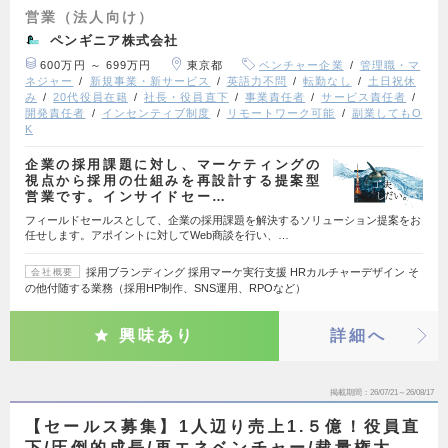
営業（法人向け）
ペンギニア株式会社
600万円 ～ 699万円
東京都
ベンチャー企業
管理職・マ
ネジャー
新規事業・新サービス
英語力不問
転勤なし
土日祝休
み
20代役員在籍
社長・役員直下
事業責任者
サービス責任者
開発責任者
インセンティブ制度
リモートワーク可能
副業してもO
K
企業の採用課題に対し、マーケティングの
視点から採用の仕組みを再設計する提案型
営業です。インサイドセー…
フィールドセールスとして、企業の採用課題を解決するソリューション提案をお
任せします。アポイントに対してWeb商談を行い、…
採用ブランディング 採用マーケ実行支援 HRカルチャーデザイン そ
会社概要
の他付随する業務（採用HP制作、SNS運用、RPOなど）
興味あり
詳細へ
掲載期間
26/07/21～26/08/17
【セールス募集】1人辺り売上1.５億！役員直
下/圧倒的成長/再エネベンチャー/裁量権大