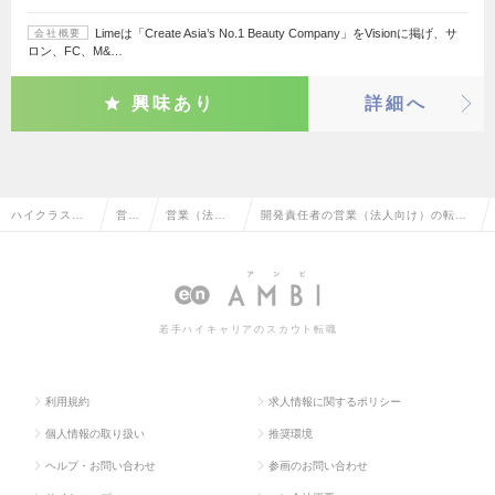
Limeは「Create Asia’s No.1 Beauty Company」をVisionに掲げ、サ
会社概要
ロン、FC、M&…
興味あり
詳細へ
ハイクラス求
営業
営業（法人
開発責任者の営業（法人向け）の転
人TOP
系
向け）
職・求人情報一覧
若手ハイキャリアのスカウト転職
利用規約
求人情報に関するポリシー
個人情報の取り扱い
推奨環境
ヘルプ・お問い合わせ
参画のお問い合わせ