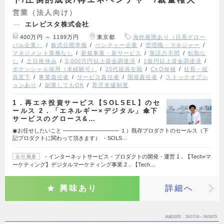
営業（法人向け）
エレビスタ株式会社
400万円 ～ 1199万円
東京都
海外展開あり（日系グロー
バル企業）
株式公開準備
ベンチャー企業
管理職・マネジャー
マネジメント業務なし
新規事業・新サービス
英語力不問
転勤な
し
土日祝休み
3,000万円以上資金調達済
1億円以上資金調達済
ポテンシャル採用（未経験可）
20代役員在籍
CxO候補
社長・役
員直下
事業責任者
サービス責任者
開発責任者
ストックオプシ
ョンあり
副業してもOK
育児支援制度
1．再エネ投資サービス【SOLSEL】のセ
ールス 2．「エネルギー×デジタル」傘下
サービスのグロース&…
◉お任せしたいこと ────────────── １）既存プロダクトのセールス（下
記プロダクトに関わって頂きます） ・SOLS…
・インターネットサービス・プロダクトの開発・運営 1．【Tech×マ
会社概要
ーケティング】デジタルマーケティング事業 2．【Tech…
興味あり
詳細へ
掲載期間
26/07/18～26/08/25