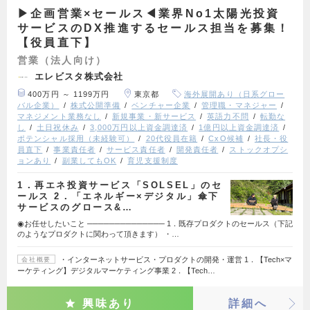
▶︎企画営業×セールス◀︎業界No1太陽光投資
サービスのDX推進するセールス担当を募集！
【役員直下】
営業（法人向け）
エレビスタ株式会社
400万円 ～ 1199万円
東京都
海外展開あり（日系グロー
バル企業）
株式公開準備
ベンチャー企業
管理職・マネジャー
マネジメント業務なし
新規事業・新サービス
英語力不問
転勤な
し
土日祝休み
3,000万円以上資金調達済
1億円以上資金調達済
ポテンシャル採用（未経験可）
20代役員在籍
CxO候補
社長・役
員直下
事業責任者
サービス責任者
開発責任者
ストックオプシ
ョンあり
副業してもOK
育児支援制度
1．再エネ投資サービス「SOLSEL」のセ
ールス 2．「エネルギー×デジタル」傘下
サービスのグロース&…
◉お任せしたいこと ────────────── 1．既存プロダクトのセールス（下記
のようなプロダクトに関わって頂きます） ・…
・インターネットサービス・プロダクトの開発・運営 1．【Tech×マ
会社概要
ーケティング】デジタルマーケティング事業 2．【Tech…
興味あり
詳細へ