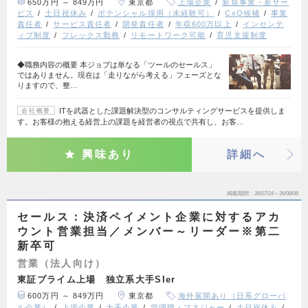
650万円 ～ 849万円
東京都
上場企業
新規事業・新サー
ビス
土日祝休み
ポテンシャル採用（未経験可）
CxO候補
事業
責任者
サービス責任者
開発責任者
年収600万以上
インセンテ
ィブ制度
フレックス勤務
リモートワーク可能
育児支援制度
◆職務内容の概要 本ジョブは単なる「ツールのセールス」
ではありません。現在は「走りながら考える」フェーズとな
りますので、整…
ITを武器とした課題解決型のコンサルティングサービスを提供しま
会社概要
す。お客様の抱える経営上の課題を経営者の視点で共有し、お客…
興味あり
詳細へ
掲載期間
26/07/24～26/08/06
セールス：決済ペイメント企業に対するアカ
ウント営業担当／メンバー～リーダー※第二
新卒可
営業（法人向け）
東証プライム上場 独立系大手SIer
600万円 ～ 849万円
東京都
海外展開あり（日系グローバ
ル企業）
上場企業
大手企業
管理職・マネジャー
土日祝休み