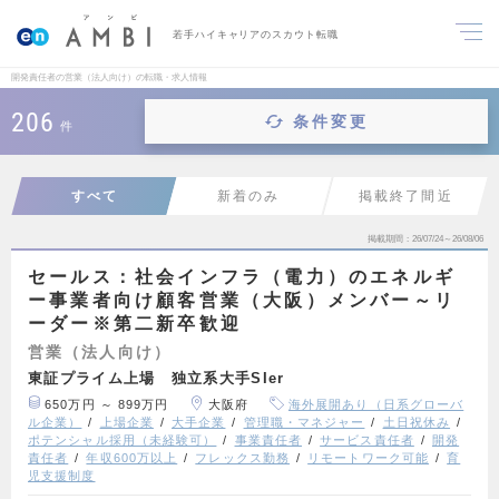
若手ハイキャリアのスカウト転職
開発責任者の営業（法人向け）の転職・求人情報
206
条件変更
件
すべて
新着のみ
掲載終了間近
掲載期間
26/07/24～26/08/06
セールス：社会インフラ（電力）のエネルギ
ー事業者向け顧客営業（大阪）メンバー～リ
ーダー※第二新卒歓迎
営業（法人向け）
東証プライム上場 独立系大手SIer
650万円 ～ 899万円
大阪府
海外展開あり（日系グローバ
ル企業）
上場企業
大手企業
管理職・マネジャー
土日祝休み
ポテンシャル採用（未経験可）
事業責任者
サービス責任者
開発
責任者
年収600万以上
フレックス勤務
リモートワーク可能
育
児支援制度