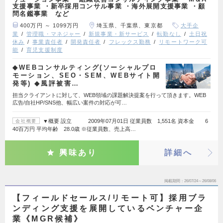
支援事業 ・新卒採用コンサル事業 ・海外展開支援事業 ・顧
問名鑑事業 など
400万円 ～ 1099万円
埼玉県、千葉県、東京都
大手企
業
管理職・マネジャー
新規事業・新サービス
転勤なし
土日祝
休み
事業責任者
開発責任者
フレックス勤務
リモートワーク可
能
育児支援制度
◆WEBコンサルティング(ソーシャルプロ
モーション、SEO・SEM、WEBサイト開
発等) ◆風評被害…
担当クライアントに対して、WEB領域の課題解決提案を行って頂きます。WEB
広告/自社HP/SNS他、幅広い案件の対応が可…
▼概要 設立 2009年07月01日 従業員数 1,551名 資本金 6
会社概要
40百万円 平均年齢 28.0歳 ※従業員数、売上高…
興味あり
詳細へ
掲載期間
26/07/24～26/08/06
【フィールドセールス/リモート可】採用ブラ
ンディング支援を展開しているベンチャー企
業《MGR候補》