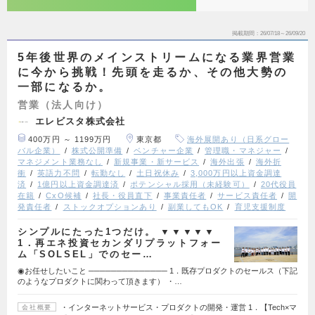
掲載期間
26/07/18～26/09/20
5年後世界のメインストリームになる業界営業
に今から挑戦！先頭を走るか、その他大勢の
一部になるか。
営業（法人向け）
エレビスタ株式会社
400万円 ～ 1199万円
東京都
海外展開あり（日系グロー
バル企業）
株式公開準備
ベンチャー企業
管理職・マネジャー
マネジメント業務なし
新規事業・新サービス
海外出張
海外折
衝
英語力不問
転勤なし
土日祝休み
3,000万円以上資金調達
済
1億円以上資金調達済
ポテンシャル採用（未経験可）
20代役員
在籍
CxO候補
社長・役員直下
事業責任者
サービス責任者
開
発責任者
ストックオプションあり
副業してもOK
育児支援制度
シンプルにたった1つだけ。 ▼▼▼▼▼
1．再エネ投資セカンダリプラットフォー
ム「SOLSEL」でのセー…
◉お任せしたいこと ────────────── 1．既存プロダクトのセールス（下記
のようなプロダクトに関わって頂きます） ・…
・インターネットサービス・プロダクトの開発・運営 1．【Tech×マ
会社概要