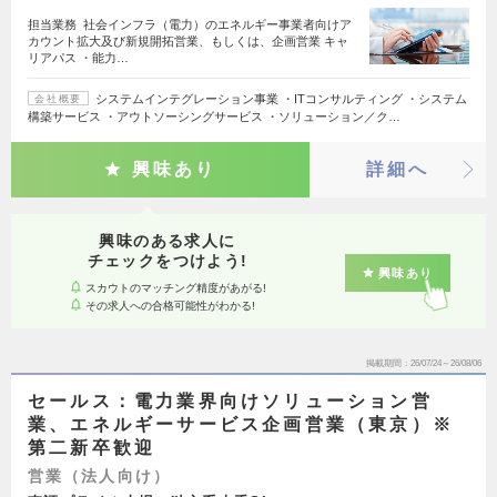
担当業務 社会インフラ（電力）のエネルギー事業者向けア
カウント拡大及び新規開拓営業、もしくは、企画営業 キャ
リアパス ・能力…
システムインテグレーション事業 ・ITコンサルティング ・システム
会社概要
構築サービス ・アウトソーシングサービス ・ソリューション／ク…
興味あり
詳細へ
興味のある求人に
チェックをつけよう!
興味あり
スカウトのマッチング精度があがる!
その求人への合格可能性がわかる!
掲載期間
26/07/24～26/08/06
セールス：電力業界向けソリューション営
業、エネルギーサービス企画営業（東京）※
第二新卒歓迎
営業（法人向け）