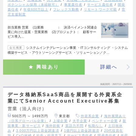
ポテンシャル採用（未経験可）
事業責任者
サービス責任者
開発
責任者
年収600万以上
フレックス勤務
リモートワーク可能
育
児支援制度
担当業務 営業 (1)業務 ： 決済ペイメント関連企
業に向けた提案・営業業務 (2)プロジェクト： 顧客サー
ビス導入…
システムインテグレーション事業 ・ITコンサルティング ・システム
会社概要
構築サービス ・アウトソーシングサービス ・ソリューション／ク…
興味あり
詳細へ
掲載期間
26/07/13～26/09/06
データ格納系SaaS商品を展開する外資系企
業にてSenior Account Executive募集
営業（法人向け）
500万円 ～ 1499万円
東京都
外資系企業
海外展開あり
（日系グローバル企業）
上場企業
大手企業
ベンチャー企業
新
規事業・新サービス
海外折衝
英語力不問
転勤なし
土日祝休
み
3,000万円以上資金調達済
1億円以上資金調達済
20代役員在
籍
CxO候補
社長・役員直下
サービス責任者
開発責任者
年収