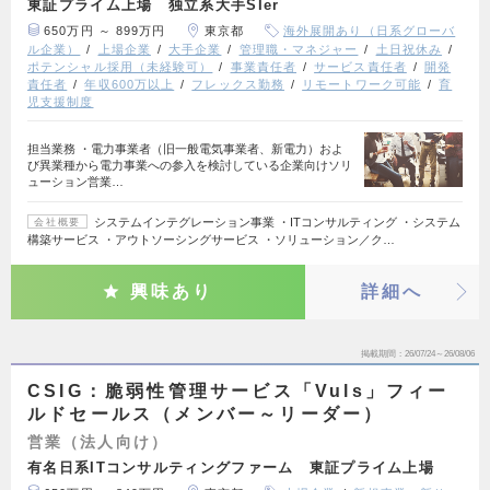
東証プライム上場 独立系大手SIer
650万円 ～ 899万円
東京都
海外展開あり（日系グローバ
ル企業）
上場企業
大手企業
管理職・マネジャー
土日祝休み
ポテンシャル採用（未経験可）
事業責任者
サービス責任者
開発
責任者
年収600万以上
フレックス勤務
リモートワーク可能
育
児支援制度
担当業務 ・電力事業者（旧一般電気事業者、新電力）およ
び異業種から電力事業への参入を検討している企業向けソリ
ューション営業…
システムインテグレーション事業 ・ITコンサルティング ・システム
会社概要
構築サービス ・アウトソーシングサービス ・ソリューション／ク…
興味あり
詳細へ
掲載期間
26/07/24～26/08/06
CSIG：脆弱性管理サービス「Vuls」フィー
ルドセールス（メンバー～リーダー）
営業（法人向け）
有名日系ITコンサルティングファーム 東証プライム上場