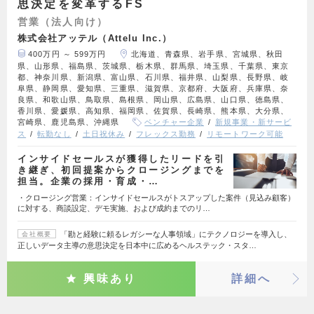
思決定を変革するFS
営業（法人向け）
株式会社アッテル（Attelu Inc.）
400万円 ～ 599万円
北海道、青森県、岩手県、宮城県、秋田
県、山形県、福島県、茨城県、栃木県、群馬県、埼玉県、千葉県、東京
都、神奈川県、新潟県、富山県、石川県、福井県、山梨県、長野県、岐
阜県、静岡県、愛知県、三重県、滋賀県、京都府、大阪府、兵庫県、奈
良県、和歌山県、鳥取県、島根県、岡山県、広島県、山口県、徳島県、
香川県、愛媛県、高知県、福岡県、佐賀県、長崎県、熊本県、大分県、
宮崎県、鹿児島県、沖縄県
ベンチャー企業
新規事業・新サービ
ス
転勤なし
土日祝休み
フレックス勤務
リモートワーク可能
インサイドセールスが獲得したリードを引
き継ぎ、初回提案からクロージングまでを
担当。企業の採用・育成・…
・クロージング営業：インサイドセールスがトスアップした案件（見込み顧客）
に対する、商談設定、デモ実施、および成約までのリ…
「勘と経験に頼るレガシーな人事領域」にテクノロジーを導入し、
会社概要
正しいデータ主導の意思決定を日本中に広めるヘルステック・スタ…
興味あり
詳細へ