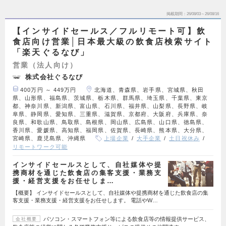
掲載期間
26/08/03～26/08/16
【インサイドセールス／フルリモート可】飲
食店向け営業│日本最大級の飲食店検索サイト
「楽天ぐるなび」
営業（法人向け）
株式会社ぐるなび
400万円 ～ 449万円
北海道、青森県、岩手県、宮城県、秋田
県、山形県、福島県、茨城県、栃木県、群馬県、埼玉県、千葉県、東京
都、神奈川県、新潟県、富山県、石川県、福井県、山梨県、長野県、岐
阜県、静岡県、愛知県、三重県、滋賀県、京都府、大阪府、兵庫県、奈
良県、和歌山県、鳥取県、島根県、岡山県、広島県、山口県、徳島県、
香川県、愛媛県、高知県、福岡県、佐賀県、長崎県、熊本県、大分県、
宮崎県、鹿児島県、沖縄県
上場企業
大手企業
土日祝休み
リモートワーク可能
インサイドセールスとして、自社媒体や提
携商材を通じた飲食店の集客支援・業務支
援・経営支援をお任せしま…
【概要】 インサイドセールスとして、自社媒体や提携商材を通じた飲食店の集
客支援・業務支援・経営支援をお任せします。 電話やW…
パソコン・スマートフォン等による飲食店等の情報提供サービス、
会社概要