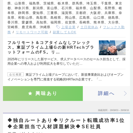
県、山形県、福島県、茨城県、栃木県、群馬県、埼玉県、千葉県、東京
都、神奈川県、新潟県、富山県、石川県、福井県、山梨県、長野県、岐
阜県、静岡県、愛知県、三重県、滋賀県、京都府、大阪府、兵庫県、奈
良県、和歌山県、鳥取県、島根県、岡山県、広島県、山口県、徳島県、
香川県、愛媛県、高知県、福岡県、佐賀県、長崎県、熊本県、大分県、
宮崎県、鹿児島県、沖縄県
上場企業
土日祝休み
フレックス勤
務
リモートワーク可能
副業してもOK
フルリモート＆コアタイムなしフレック
ス。東証プライム上場Gの新HRTechプラ
ットフォームのFS。リ…
2025年にリリースした新サービス、求人データベースのセールス担当として、採
用企業への導入および利用拡大を牽引していただ…
東証プライム上場グループにおいて、新規事業創出およびオープン
会社概要
イノベーションを専門に推進する戦略的HRTech企業です。 「…
興味あり
詳細へ
掲載期間
26/08/03～26/08/16
🔶独自ルートあり🔶リクルート転職成功率1位
🔶企業担当で人材課題解決🔶SE社員