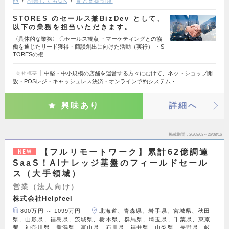
能
副業してもOK
育児支援制度
STORES のセールス兼BizDev として、
以下の業務を担当いただきます。
〈具体的な業務〉 〇セールス観点 ・マーケティングとの協
働を通じたリード獲得・商談創出に向けた活動（実行） ・S
TORESの複…
中堅・中小規模の店舗を運営する方々にむけて、ネットショップ開
会社概要
設・POSレジ・キャッシュレス決済・オンライン予約システム・…
興味あり
詳細へ
掲載期間
26/08/03～26/08/16
【フルリモートワーク】累計62億調達
NEW
SaaS！AIナレッジ基盤のフィールドセール
ス（大手領域）
営業（法人向け）
株式会社Helpfeel
800万円 ～ 1099万円
北海道、青森県、岩手県、宮城県、秋田
県、山形県、福島県、茨城県、栃木県、群馬県、埼玉県、千葉県、東京
都、神奈川県、新潟県、富山県、石川県、福井県、山梨県、長野県、岐