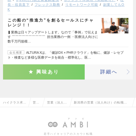
長・役員直下
フレックス勤務
リモートワーク可能
副業してもO
K
この船の“推進力”を創るセールスにチャ
レンジ！！
▍業務は日々アップデートします。なので「事例」で伝えま
す ￣￣￣￣￣￣￣￣￣￣ 担当業務の一例 ・医療法人向けに
数千万円規模…
ALTURA Xは、「健診DX × PHRクラウド」を軸に、健診・レセプ
会社概要
ト・検査など多様な医療データを統合・標準化し、医…
興味あり
詳細へ
ハイクラス求人
営業
営業（法人向
新潟県の営業（法人向け）の転職・
TOP
系
け）
求人情報一覧
若手ハイキャリアのスカウト転職