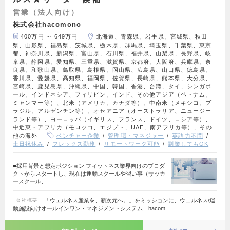
営業（法人向け）
株式会社hacomono
400万円 ～ 649万円
北海道、青森県、岩手県、宮城県、秋田
県、山形県、福島県、茨城県、栃木県、群馬県、埼玉県、千葉県、東京
都、神奈川県、新潟県、富山県、石川県、福井県、山梨県、長野県、岐
阜県、静岡県、愛知県、三重県、滋賀県、京都府、大阪府、兵庫県、奈
良県、和歌山県、鳥取県、島根県、岡山県、広島県、山口県、徳島県、
香川県、愛媛県、高知県、福岡県、佐賀県、長崎県、熊本県、大分県、
宮崎県、鹿児島県、沖縄県、中国、韓国、香港、台湾、タイ、シンガポ
ール、インドネシア、フィリピン、インド、その他アジア（ベトナム、
ミャンマー等）、北米（アメリカ、カナダ等）、中南米（メキシコ、ブ
ラジル、アルゼンチン等）、オセアニア（オーストラリア、ニュージー
ランド等）、ヨーロッパ（イギリス、フランス、ドイツ、ロシア等）、
中近東・アフリカ（モロッコ、エジプト、UAE、南アフリカ等）、その
他の海外
ベンチャー企業
管理職・マネジャー
英語力不問
土日祝休み
フレックス勤務
リモートワーク可能
副業してもOK
■採用背景と想定ポジション フィットネス業界向けのプロダ
クトからスタートし、現在は運動スクールや習い事（サッカ
ースクール、…
「ウェルネス産業を、新次元へ。」をミッションに、ウェルネス/運
会社概要
動施設向けオールインワン・マネジメントシステム「hacom…