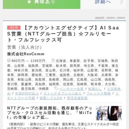
興味あり
詳細へ
掲載期間
26/08/03～26/08/16
【アカウントエグゼクティブ】AI Saa
NEW
S営業（NTTグループ担当）☆フルリモー
ト・フルフレックス可
営業（法人向け）
株式会社RevComm
900万円 ～ 1199万円
北海道、青森県、岩手県、宮城県、秋田
県、山形県、福島県、茨城県、栃木県、群馬県、埼玉県、千葉県、東京
都、神奈川県、新潟県、富山県、石川県、福井県、山梨県、長野県、岐
阜県、静岡県、愛知県、三重県、滋賀県、京都府、大阪府、兵庫県、奈
良県、和歌山県、鳥取県、島根県、岡山県、広島県、山口県、徳島県、
香川県、愛媛県、高知県、福岡県、佐賀県、長崎県、熊本県、大分県、
宮崎県、鹿児島県、沖縄県
ベンチャー企業
転勤なし
土日祝休
み
年収600万以上
ストックオプションあり
フレックス勤務
リ
モートワーク可能
副業してもOK
育児支援制度
NTTグループの新規開拓、既存顧客のアッ
プセル・クロスセル活動を通じ、「MiiTe
l」の市場シェア拡…
《業務内容》 ・顧客のビジネス理解、優先事項、主要なステイクホルダー特定
や予算プロセスの理解など、担当する企業のアカウント…