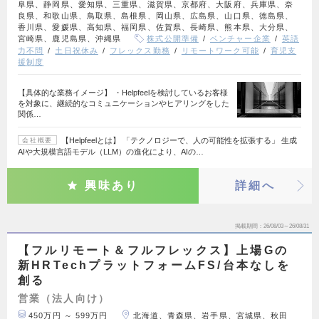
阜県、静岡県、愛知県、三重県、滋賀県、京都府、大阪府、兵庫県、奈
良県、和歌山県、鳥取県、島根県、岡山県、広島県、山口県、徳島県、
香川県、愛媛県、高知県、福岡県、佐賀県、長崎県、熊本県、大分県、
宮崎県、鹿児島県、沖縄県
株式公開準備
ベンチャー企業
英語
力不問
土日祝休み
フレックス勤務
リモートワーク可能
育児支
援制度
【具体的な業務イメージ】 ・Helpfeelを検討しているお客様
を対象に、継続的なコミュニケーションやヒアリングをした
関係…
【Helpfeelとは】 「テクノロジーで、人の可能性を拡張する」 生成
会社概要
AIや大規模言語モデル（LLM）の進化により、AIの…
興味あり
詳細へ
掲載期間
26/08/03～26/08/31
【フルリモート＆フルフレックス】上場Gの
新HRTechプラットフォームFS/台本なしを
創る
営業（法人向け）
450万円 ～ 599万円
北海道、青森県、岩手県、宮城県、秋田