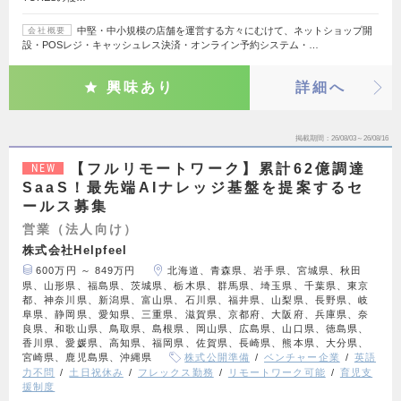
中堅・中小規模の店舗を運営する方々にむけて、ネットショップ開
会社概要
設・POSレジ・キャッシュレス決済・オンライン予約システム・…
興味あり
詳細へ
掲載期間
26/08/03～26/08/16
【フルリモートワーク】累計62億調達
NEW
SaaS！最先端AIナレッジ基盤を提案するセ
ールス募集
営業（法人向け）
株式会社Helpfeel
600万円 ～ 849万円
北海道、青森県、岩手県、宮城県、秋田
県、山形県、福島県、茨城県、栃木県、群馬県、埼玉県、千葉県、東京
都、神奈川県、新潟県、富山県、石川県、福井県、山梨県、長野県、岐
阜県、静岡県、愛知県、三重県、滋賀県、京都府、大阪府、兵庫県、奈
良県、和歌山県、鳥取県、島根県、岡山県、広島県、山口県、徳島県、
香川県、愛媛県、高知県、福岡県、佐賀県、長崎県、熊本県、大分県、
宮崎県、鹿児島県、沖縄県
株式公開準備
ベンチャー企業
英語
力不問
土日祝休み
フレックス勤務
リモートワーク可能
育児支
援制度