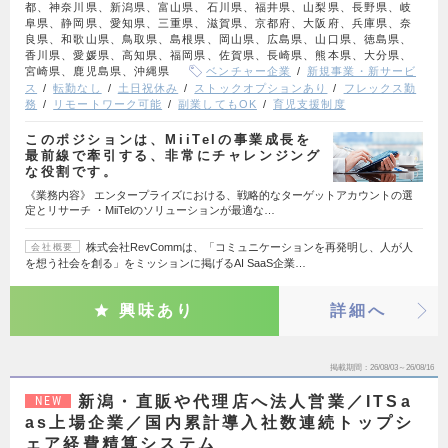
都、神奈川県、新潟県、富山県、石川県、福井県、山梨県、長野県、岐
阜県、静岡県、愛知県、三重県、滋賀県、京都府、大阪府、兵庫県、奈
良県、和歌山県、鳥取県、島根県、岡山県、広島県、山口県、徳島県、
香川県、愛媛県、高知県、福岡県、佐賀県、長崎県、熊本県、大分県、
宮崎県、鹿児島県、沖縄県
ベンチャー企業
新規事業・新サービ
ス
転勤なし
土日祝休み
ストックオプションあり
フレックス勤
務
リモートワーク可能
副業してもOK
育児支援制度
このポジションは、MiiTelの事業成長を
最前線で牽引する、非常にチャレンジング
な役割です。
《業務内容》 エンタープライズにおける、戦略的なターゲットアカウントの選
定とリサーチ ・MiiTelのソリューションが最適な…
株式会社RevCommは、「コミュニケーションを再発明し、人が人
会社概要
を想う社会を創る」をミッションに掲げるAI SaaS企業…
興味あり
詳細へ
掲載期間
26/08/03～26/08/16
新潟・直販や代理店へ法人営業／ITSa
NEW
as上場企業／国内累計導入社数連続トップシ
ェア経費精算システム