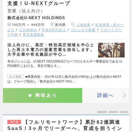
支援！U-NEXTグループ
営業（法人向け）
株式会社U-NEXT HOLDINGS
700万円 ～ 949万円
新潟県
上場企業
新規事業・新サー
ビス
土日祝休み
年収600万以上
フレックス勤務
リモートワー
ク可能
育児支援制度
法人向けに、高圧・特別高圧領域を中心と
した再エネ電力の提案営業を担当します。
大手企業や有名施設が中心…
本ポジションは、U-NEXT HOLDINGSグループのエネルギー事業会社である U-
POWER における、 再生可能エネ…
■事業内容： 2017年12月に株式会社USENおよび株式会社U-NEXT
会社概要
は、グループ統合し「株式会社U-NEXT HOL…
興味あり
詳細へ
掲載期間
26/08/03～26/08/16
【フルリモートワーク】累計62億調達
NEW
SaaS！3ヶ月でリーダーへ、育成を担うイン