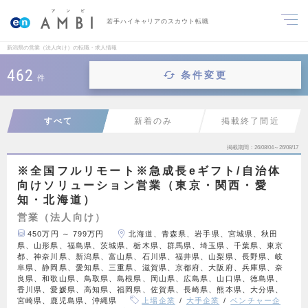
若手ハイキャリアのスカウト転職
新潟県の営業（法人向け）の転職・求人情報
462
条件変更
件
すべて
新着のみ
掲載終了間近
掲載期間
26/08/04～26/08/17
※全国フルリモート※急成長eギフト/自治体
向けソリューション営業（東京・関西・愛
知・北海道）
営業（法人向け）
450万円 ～ 799万円
北海道、青森県、岩手県、宮城県、秋田
県、山形県、福島県、茨城県、栃木県、群馬県、埼玉県、千葉県、東京
都、神奈川県、新潟県、富山県、石川県、福井県、山梨県、長野県、岐
阜県、静岡県、愛知県、三重県、滋賀県、京都府、大阪府、兵庫県、奈
良県、和歌山県、鳥取県、島根県、岡山県、広島県、山口県、徳島県、
香川県、愛媛県、高知県、福岡県、佐賀県、長崎県、熊本県、大分県、
宮崎県、鹿児島県、沖縄県
上場企業
大手企業
ベンチャー企