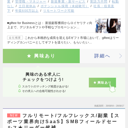
業
管理職・マネジャー
新規事業・新サービス
英語力不問
転勤
なし
土日祝休み
ポテンシャル採用（未経験可）
社長・役員直
下
年収600万以上
リモートワーク可能
■giftee for Businessとは： 新規顧客獲得からロイヤリティ向
上まで、デジタルギフトや手軽なプロモーション…
これから本格的な成長を迎えるEギフト市場において、gifteeはリー
会社概要
ディングカンパニーとしてギフトを送りたい、もらいたい…
興味あり
詳細へ
興味のある求人に
チェックをつけよう!
興味あり
スカウトのマッチング精度があがる!
その求人への合格可能性がわかる!
掲載期間
26/08/04～26/08/17
フルリモート/フルフレックス/副業【ス
NEW
ポーツ業界向けSaaS】SMBフィールドセー
ルス★リーダー候補