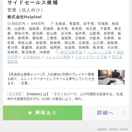
サイドセールス候補
営業（法人向け）
株式会社Helpfeel
650万円 ～ 849万円
北海道、青森県、岩手県、宮城県、秋田
県、山形県、福島県、茨城県、栃木県、群馬県、埼玉県、千葉県、東京
都、神奈川県、新潟県、富山県、石川県、福井県、山梨県、長野県、岐
阜県、静岡県、愛知県、三重県、滋賀県、京都府、大阪府、兵庫県、奈
良県、和歌山県、鳥取県、島根県、岡山県、広島県、山口県、徳島県、
香川県、愛媛県、高知県、福岡県、佐賀県、長崎県、熊本県、大分県、
宮崎県、鹿児島県、沖縄県
株式公開準備
ベンチャー企業
英語
力不問
土日祝休み
フレックス勤務
リモートワーク可能
育児支
援制度
【具体的な業務イメージ】 入社後3か月間のプレイヤー業務
を経て、ユニットリーダーとしてチームを牽引していただき
ます。 ・定量…
【Helpfeelとは】 「テクノロジーで、人の可能性を拡張する」 生成
会社概要
AIや大規模言語モデル（LLM）の進化により、AIの…
興味あり
詳細へ
掲載期間
26/08/03～26/08/16