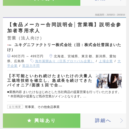
掲載期間
26/08/03～26/08/16
【食品メーカー合同説明会│営業職】説明会参
加者専用求人
営業（法人向け）
ユキグニファクトリー株式会社（旧：株式会社雪国まいた
け）
400万円 ～ 499万円
北海道、宮城県、東京都、新潟県、愛知
県、広島県
海外展開あり（日系グローバル企業）
上場企業
大
手企業
英語力不問
【不可能といわれ続けたまいたけの大量人
工栽培技術を確立し、急成長を続けてきた
パイオニア/面接１回で合…
■業務内容 まいたけをはじめとした当社商品の提案営業を行っていただきます。
＊本部商談や提案など既存営業がメインとなります。…
茸事業、その他食品事業
会社概要
興味あり
詳細へ