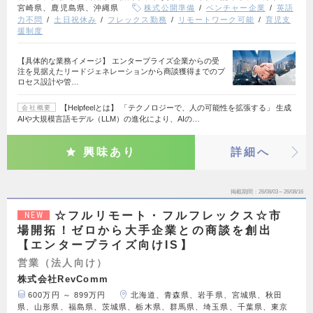
宮崎県、鹿児島県、沖縄県
株式公開準備
ベンチャー企業
英語
力不問
土日祝休み
フレックス勤務
リモートワーク可能
育児支
援制度
【具体的な業務イメージ】 エンタープライズ企業からの受
注を見据えたリードジェネレーションから商談獲得までのプ
ロセス設計や管…
【Helpfeelとは】 「テクノロジーで、人の可能性を拡張する」 生成
会社概要
AIや大規模言語モデル（LLM）の進化により、AIの…
興味あり
詳細へ
掲載期間
26/08/03～26/08/16
☆フルリモート・フルフレックス☆市
NEW
場開拓！ゼロから大手企業との商談を創出
【エンタープライズ向けIS】
営業（法人向け）
株式会社RevComm
600万円 ～ 899万円
北海道、青森県、岩手県、宮城県、秋田
県、山形県、福島県、茨城県、栃木県、群馬県、埼玉県、千葉県、東京