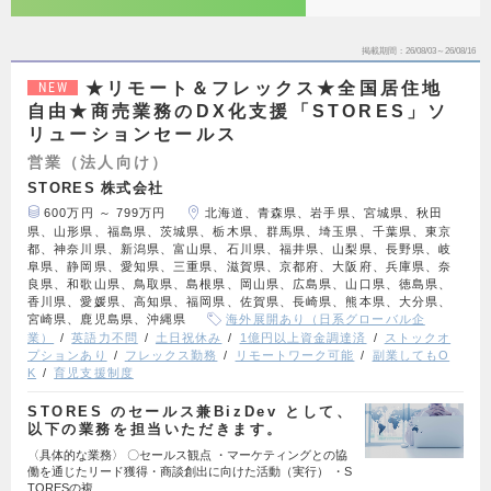
掲載期間
26/08/03～26/08/16
★リモート＆フレックス★全国居住地
NEW
自由★商売業務のDX化支援「STORES」ソ
リューションセールス
営業（法人向け）
STORES 株式会社
600万円 ～ 799万円
北海道、青森県、岩手県、宮城県、秋田
県、山形県、福島県、茨城県、栃木県、群馬県、埼玉県、千葉県、東京
都、神奈川県、新潟県、富山県、石川県、福井県、山梨県、長野県、岐
阜県、静岡県、愛知県、三重県、滋賀県、京都府、大阪府、兵庫県、奈
良県、和歌山県、鳥取県、島根県、岡山県、広島県、山口県、徳島県、
香川県、愛媛県、高知県、福岡県、佐賀県、長崎県、熊本県、大分県、
宮崎県、鹿児島県、沖縄県
海外展開あり（日系グローバル企
業）
英語力不問
土日祝休み
1億円以上資金調達済
ストックオ
プションあり
フレックス勤務
リモートワーク可能
副業してもO
K
育児支援制度
STORES のセールス兼BizDev として、
以下の業務を担当いただきます。
〈具体的な業務〉 〇セールス観点 ・マーケティングとの協
働を通じたリード獲得・商談創出に向けた活動（実行） ・S
TORESの複…