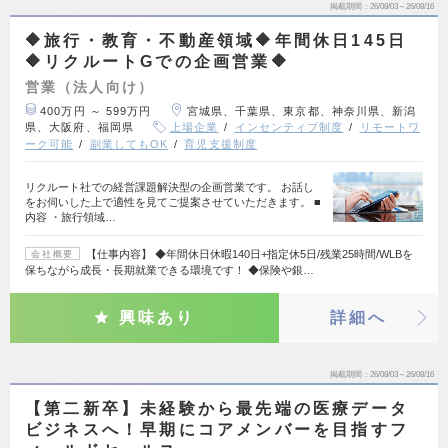
掲載期間
26/08/03～26/08/16
🔶旅行・教育・不動産領域🔶年間休日145日
🔶リクルートGでの企画営業🔶
営業（法人向け）
400万円 ～ 599万円
宮城県、千葉県、東京都、神奈川県、新潟
県、大阪府、福岡県
上場企業
インセンティブ制度
リモートワ
ーク可能
副業してもOK
育児支援制度
リクルート社での経営課題解決型の企画営業です。 お話し
をお伺いした上で適性を見てご提案させていただきます。 ■
内容 ・旅行領域…
【仕事内容】 ◆年間休日休暇140日+指定休5日/残業25時間/WLBを
会社概要
保ちながら成長・長期就業できる環境です！ ◆保険や銀…
興味あり
詳細へ
掲載期間
26/08/03～26/08/16
【第二新卒】未経験から最先端の医療データ
ビジネスへ！早期にコアメンバーを目指すフ