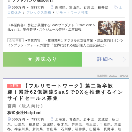
クラフトバンク株式会社
500万円 ～ 599万円
新潟県、富山県、石川県、福井県
土
日祝休み
フレックス勤務
リモートワーク可能
〈事業内容〉 弊社が展開するSaaSプロダクト「CraftBank o
ffice」は、案件管理・スケジュール管理・工事日報…
■事業内容： ・建設業向けデジタル化支援事業 ・建設業向けオンラ
会社概要
インプラットフォームの運営 「世界に誇れる建設職人と建設会社が…
興味あり
詳細へ
掲載期間
26/08/03～26/08/16
【フルリモートワーク】第二新卒歓
NEW
迎！累計62億調達SaaSでDXを推進するイン
サイドセールス募集
営業（法人向け）
株式会社Helpfeel
500万円 ～ 799万円
北海道、青森県、岩手県、宮城県、秋田
県、山形県、福島県、茨城県、栃木県、群馬県、埼玉県、千葉県、東京
都、神奈川県、新潟県、富山県、石川県、福井県、山梨県、長野県、岐