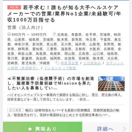
若手求む！誰もが知る大手ヘルスケア
NEW
メーカーでの営業/業界No1企業/未経験可/年
収1000万目指せる
営業（法人向け）
600万円 ～ 1049万円
北海道、青森県、岩手県、宮城県、秋田
県、山形県、福島県、茨城県、栃木県、群馬県、埼玉県、千葉県、東京
都、神奈川県、新潟県、富山県、石川県、福井県、山梨県、長野県、岐
阜県、静岡県、愛知県、三重県、滋賀県、京都府、大阪府、兵庫県、奈
良県、和歌山県、鳥取県、島根県、岡山県、広島県、山口県、徳島県、
香川県、愛媛県、高知県、福岡県、佐賀県、長崎県、熊本県、大分県、
宮崎県、鹿児島県、沖縄県
外資系企業
土日祝休み
ポテンシャ
ル採用（未経験可）
インセンティブ制度
≪不整脈治療（低侵襲手術）の市場を創造
し、脳梗塞予防最前線でMissionを果た
したい人を募集してい…
バイオセンスウェブスター事業内で展開する製品に対し、受注、受注後の導入、
技術支援などを一貫して担当してもらいます。 ・担当…
幅広い診療領域をカバーする最新の医療機器、医療関連製品の輸
会社概要
入・製造販売を行う。医師や看護師をはじめとする医療従事者のパー…
興味あり
詳細へ