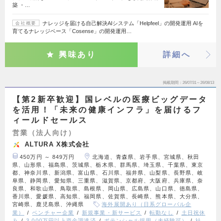
築 ・…
ナレッジを届ける自己解決AIシステム「Helpfeel」の開発運用 AIを
会社概要
育てるナレッジベース「Cosense」の開発運用…
興味あり
詳細へ
掲載期間
26/07/31～26/08/13
【第2新卒歓迎】国レベルの医療ビッグデータ
を活用！「未来の健康インフラ」を届けるフ
ィールドセールス
営業（法人向け）
ALTURA X株式会社
450万円 ～ 849万円
北海道、青森県、岩手県、宮城県、秋田
県、山形県、福島県、茨城県、栃木県、群馬県、埼玉県、千葉県、東京
都、神奈川県、新潟県、富山県、石川県、福井県、山梨県、長野県、岐
阜県、静岡県、愛知県、三重県、滋賀県、京都府、大阪府、兵庫県、奈
良県、和歌山県、鳥取県、島根県、岡山県、広島県、山口県、徳島県、
香川県、愛媛県、高知県、福岡県、佐賀県、長崎県、熊本県、大分県、
宮崎県、鹿児島県、沖縄県
海外展開あり（日系グローバル企
業）
ベンチャー企業
新規事業・新サービス
転勤なし
土日祝休
み
3,000万円以上資金調達済
ポテンシャル採用（未経験可）
社