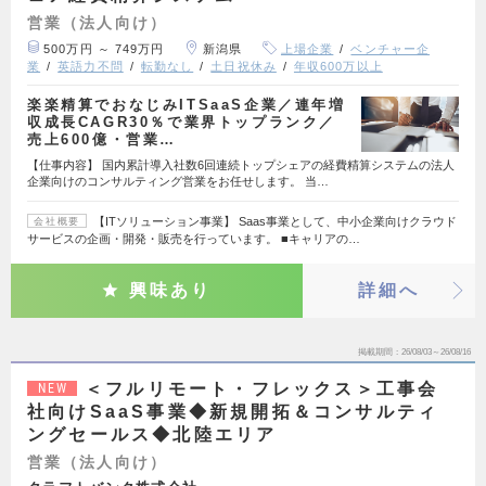
営業（法人向け）
500万円 ～ 749万円
新潟県
上場企業
ベンチャー企
業
英語力不問
転勤なし
土日祝休み
年収600万以上
楽楽精算でおなじみITSaaS企業／連年増
収成長CAGR30％で業界トップランク／
売上600億・営業…
【仕事内容】 国内累計導入社数6回連続トップシェアの経費精算システムの法人
企業向けのコンサルティング営業をお任せします。 当…
【ITソリューション事業】 Saas事業として、中小企業向けクラウド
会社概要
サービスの企画・開発・販売を行っています。 ■キャリアの…
興味あり
詳細へ
掲載期間
26/08/03～26/08/16
＜フルリモート・フレックス＞工事会
NEW
社向けSaaS事業◆新規開拓＆コンサルティ
ングセールス◆北陸エリア
営業（法人向け）