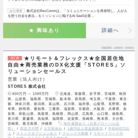
株式会社RevCommは、「コミュニケーションを再発明し、人が人
会社概要
を想う社会を創る」をミッションに掲げるAI SaaS企業…
興味あり
詳細へ
掲載期間
26/08/03～26/08/16
★リモート＆フレックス★全国居住地
NEW
自由★商売業務のDX化支援「STORES」ソ
リューションセールス
営業（法人向け）
STORES 株式会社
800万円 ～ 1099万円
北海道、青森県、岩手県、宮城県、秋田
県、山形県、福島県、茨城県、栃木県、群馬県、埼玉県、千葉県、東京
都、神奈川県、新潟県、富山県、石川県、福井県、山梨県、長野県、岐
阜県、静岡県、愛知県、三重県、滋賀県、京都府、大阪府、兵庫県、奈
良県、和歌山県、鳥取県、島根県、岡山県、広島県、山口県、徳島県、
香川県、愛媛県、高知県、福岡県、佐賀県、長崎県、熊本県、大分県、
宮崎県、鹿児島県、沖縄県
海外展開あり（日系グローバル企
業）
英語力不問
土日祝休み
1億円以上資金調達済
年収600万以
上
ストックオプションあり
フレックス勤務
リモートワーク可