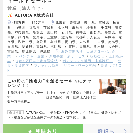
ィールドセールス
営業（法人向け）
ALTURA X株式会社
450万円 ～ 849万円
北海道、青森県、岩手県、宮城県、秋田
県、山形県、福島県、茨城県、栃木県、群馬県、埼玉県、千葉県、東京
都、神奈川県、新潟県、富山県、石川県、福井県、山梨県、長野県、岐
阜県、静岡県、愛知県、三重県、滋賀県、京都府、大阪府、兵庫県、奈
良県、和歌山県、鳥取県、島根県、岡山県、広島県、山口県、徳島県、
香川県、愛媛県、高知県、福岡県、佐賀県、長崎県、熊本県、大分県、
宮崎県、鹿児島県、沖縄県
海外展開あり（日系グローバル企
業）
ベンチャー企業
新規事業・新サービス
転勤なし
土日祝休
み
3,000万円以上資金調達済
ポテンシャル採用（未経験可）
社
長・役員直下
フレックス勤務
リモートワーク可能
副業してもO
K
この船の“推進力”を創るセールスにチャ
レンジ！！
▍業務は日々アップデートします。なので「事例」で伝えま
す ￣￣￣￣￣￣￣￣￣￣ 担当業務の一例 ・医療法人向けに
数千万円規模…
ALTURA Xは、「健診DX × PHRクラウド」を軸に、健診・レセプ
会社概要
ト・検査など多様な医療データを統合・標準化し、医…
興味あり
詳細へ