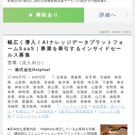
飲食店等の経営に関わる各種業務支援サービスの提供その他関連す…
興味あり
詳細へ
掲載期間
26/08/03～26/08/16
幅広く導入！AIナレッジデータプラットフォ
ームSaaS｜事業を牽引するインサイドセー
ルス募集
営業（法人向け）
株式会社Helpfeel
400万円 ～ 649万円
北海道、青森県、岩手県、宮城県、秋田
県、山形県、福島県、茨城県、栃木県、群馬県、埼玉県、千葉県、東京
都、神奈川県、新潟県、富山県、石川県、福井県、山梨県、長野県、岐
阜県、静岡県、愛知県、三重県、滋賀県、京都府、大阪府、兵庫県、奈
良県、和歌山県、鳥取県、島根県、岡山県、広島県、山口県、徳島県、
香川県、愛媛県、高知県、福岡県、佐賀県、長崎県、熊本県、大分県、
宮崎県、鹿児島県、沖縄県
ベンチャー企業
新規事業・新サービ
ス
転勤なし
土日祝休み
1億円以上資金調達済
フレックス勤
務
リモートワーク可能
■具体的な業務内容 ・Helpfeelを検討しているお客様を対象
に、継続的なコミュニケーションやヒアリングをした関係構