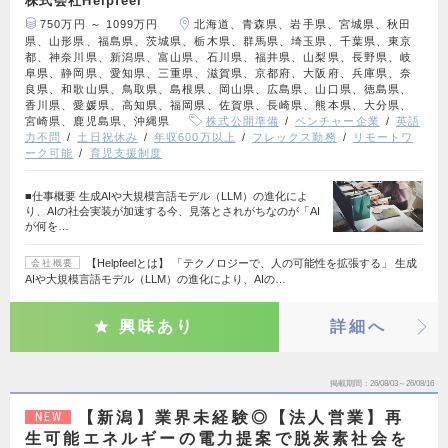
株式会社Helpfeel
750万円 ～ 1099万円
北海道、青森県、岩手県、宮城県、秋田
県、山形県、福島県、茨城県、栃木県、群馬県、埼玉県、千葉県、東京
都、神奈川県、新潟県、富山県、石川県、福井県、山梨県、長野県、岐
阜県、静岡県、愛知県、三重県、滋賀県、京都府、大阪府、兵庫県、奈
良県、和歌山県、鳥取県、島根県、岡山県、広島県、山口県、徳島県、
香川県、愛媛県、高知県、福岡県、佐賀県、長崎県、熊本県、大分県、
宮崎県、鹿児島県、沖縄県
株式公開準備
ベンチャー企業
英語
力不問
土日祝休み
年収600万以上
フレックス勤務
リモートワ
ーク可能
育児支援制度
■仕事概要 生成AIや大規模言語モデル（LLM）の進化によ
り、AIの社会実装が加速する今、見落とされがちなのが「AI
が何を…
【Helpfeelとは】 「テクノロジーで、人の可能性を拡張する」 生成
会社概要
AIや大規模言語モデル（LLM）の進化により、AIの…
興味あり
詳細へ
掲載期間
26/08/03～26/08/16
【新潟】業界未経験◎【法人営業】再
NEW
生可能エネルギーの電力提案で脱炭素社会を