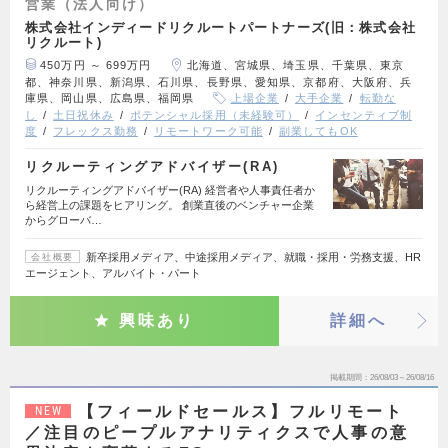
営業（法人向け）
株式会社インディードリクルートパートナーズ(旧：株式会社
リクルート)
450万円 ～ 699万円
北海道、宮城県、埼玉県、千葉県、東京
都、神奈川県、新潟県、石川県、長野県、愛知県、京都府、大阪府、兵
庫県、岡山県、広島県、福岡県
上場企業
大手企業
転勤な
し
土日祝休み
ポテンシャル採用（未経験可）
インセンティブ制
度
フレックス勤務
リモートワーク可能
副業してもOK
リクルーティングアドバイザー(RA)
リクルーティングアドバイザー(RA) 経営者や人事責任者か
ら経営上の課題をヒアリング。 創業直後のベンチャー企業
からグローバ…
新卒採用メディア、中途採用メディア、就職・採用・労務支援、HR
会社概要
エージェント、アルバイト・パート
興味あり
詳細へ
掲載期間
26/08/03～26/08/16
【フィールドセールス】フルリモート
NEW
／注目のピープルアナリティクスで人事の意