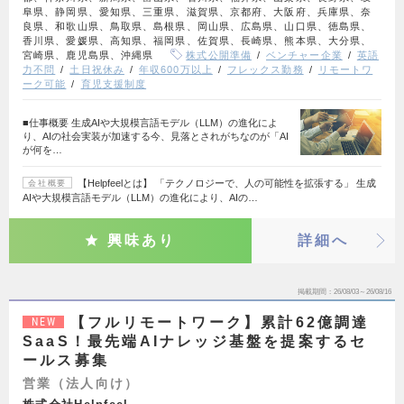
阜県、静岡県、愛知県、三重県、滋賀県、京都府、大阪府、兵庫県、奈
良県、和歌山県、鳥取県、島根県、岡山県、広島県、山口県、徳島県、
香川県、愛媛県、高知県、福岡県、佐賀県、長崎県、熊本県、大分県、
宮崎県、鹿児島県、沖縄県
株式公開準備
ベンチャー企業
英語
力不問
土日祝休み
年収600万以上
フレックス勤務
リモートワ
ーク可能
育児支援制度
■仕事概要 生成AIや大規模言語モデル（LLM）の進化によ
り、AIの社会実装が加速する今、見落とされがちなのが「AI
が何を…
【Helpfeelとは】 「テクノロジーで、人の可能性を拡張する」 生成
会社概要
AIや大規模言語モデル（LLM）の進化により、AIの…
興味あり
詳細へ
掲載期間
26/08/03～26/08/16
【フルリモートワーク】累計62億調達
NEW
SaaS！最先端AIナレッジ基盤を提案するセ
ールス募集
営業（法人向け）