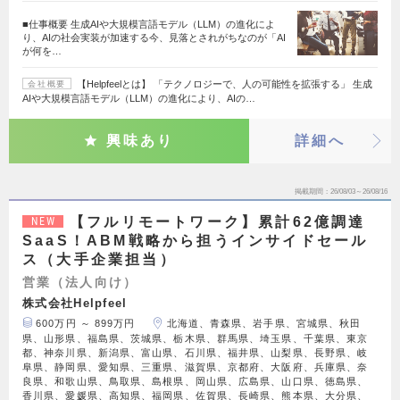
■仕事概要 生成AIや大規模言語モデル（LLM）の進化によ
り、AIの社会実装が加速する今、見落とされがちなのが「AI
が何を…
【Helpfeelとは】 「テクノロジーで、人の可能性を拡張する」 生成
会社概要
AIや大規模言語モデル（LLM）の進化により、AIの…
興味あり
詳細へ
掲載期間
26/08/03～26/08/16
【フルリモートワーク】累計62億調達
NEW
SaaS！ABM戦略から担うインサイドセール
ス（大手企業担当）
営業（法人向け）
株式会社Helpfeel
600万円 ～ 899万円
北海道、青森県、岩手県、宮城県、秋田
県、山形県、福島県、茨城県、栃木県、群馬県、埼玉県、千葉県、東京
都、神奈川県、新潟県、富山県、石川県、福井県、山梨県、長野県、岐
阜県、静岡県、愛知県、三重県、滋賀県、京都府、大阪府、兵庫県、奈
良県、和歌山県、鳥取県、島根県、岡山県、広島県、山口県、徳島県、
香川県、愛媛県、高知県、福岡県、佐賀県、長崎県、熊本県、大分県、