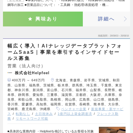
鋼等の加工 ■営業品目について： ・工具鋼 ・熱処理/表面処理 ・機…
興味あり
詳細へ
掲載期間
26/08/03～26/08/16
幅広く導入！AIナレッジデータプラットフォ
ームSaaS｜事業を牽引するインサイドセー
ルス募集
営業（法人向け）
株式会社Helpfeel
400万円 ～ 649万円
北海道、青森県、岩手県、宮城県、秋田
県、山形県、福島県、茨城県、栃木県、群馬県、埼玉県、千葉県、東京
都、神奈川県、新潟県、富山県、石川県、福井県、山梨県、長野県、岐
阜県、静岡県、愛知県、三重県、滋賀県、京都府、大阪府、兵庫県、奈
良県、和歌山県、鳥取県、島根県、岡山県、広島県、山口県、徳島県、
香川県、愛媛県、高知県、福岡県、佐賀県、長崎県、熊本県、大分県、
宮崎県、鹿児島県、沖縄県
ベンチャー企業
新規事業・新サービ
ス
転勤なし
土日祝休み
1億円以上資金調達済
フレックス勤
務
リモートワーク可能
■具体的な業務内容 ・Helpfeelを検討しているお客様を対象