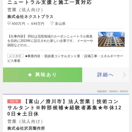
ニュートラル支援と施工一貫対応
営業（法人向け）
株式会社ネクストプラス
400万円 ～ 649万円
富山県
【仕事内容】 同社は北陸地域のカーボンニュートラル推進
を目的に2023年に設立された新しい企業です。 メーカーや
病院などのカ…
■事業内容 ・脱炭素コンサルタント業 ・設備工事・エネルギーサー
会社概要
ビス事業
興味あり
詳細へ
掲載期間
26/08/06～26/08/19
【富山／滑川市】法人営業｜技術コン
NEW
サルタント※幹部候補★経験者募集★年休12
0日★土日休
営業（法人向け）
株式会社沢田製作所