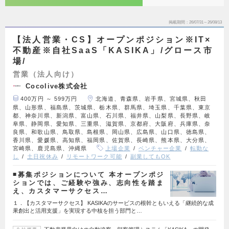
掲載期間
26/07/31～26/08/13
【法人営業・CS】オープンポジション※IT×
不動産※自社SaaS「KASIKA」/グロース市
場/
営業（法人向け）
Cocolive株式会社
400万円 ～ 599万円
北海道、青森県、岩手県、宮城県、秋田
県、山形県、福島県、茨城県、栃木県、群馬県、埼玉県、千葉県、東京
都、神奈川県、新潟県、富山県、石川県、福井県、山梨県、長野県、岐
阜県、静岡県、愛知県、三重県、滋賀県、京都府、大阪府、兵庫県、奈
良県、和歌山県、鳥取県、島根県、岡山県、広島県、山口県、徳島県、
香川県、愛媛県、高知県、福岡県、佐賀県、長崎県、熊本県、大分県、
宮崎県、鹿児島県、沖縄県
上場企業
ベンチャー企業
転勤な
し
土日祝休み
リモートワーク可能
副業してもOK
◾️募集ポジションについて 本オープンポジ
ションでは、ご経験や強み、志向性を踏ま
え、カスタマーサクセス…
１．【カスタマーサクセス】 KASIKAのサービスの根幹ともいえる「継続的な成
果創出と活用支援」を実現する中核を担う部門と…