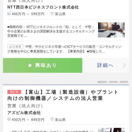
営業（法人向け）
NTT西日本ビジネスフロント株式会社
400万円 ～ 599万円
富山県
■職務内容： NTTビジネスフロントの「顔」として、中堅・
中小企業のお客さまの課題解決を支援するコンサルティング
営業職です…
中堅、中小ビジネス市場へのICTサービスの販売・コンサルティン
会社概要
グ業務を中心に事業展開をしています。 【事業内容】 ■情報シス…
興味あり
詳細へ
掲載期間
26/08/06～26/08/19
【富山】工場（製造設備）やプラント
NEW
向けの制御機器／システムの法人営業
営業（法人向け）
アズビル株式会社
400万円 ～ 849万円
富山県