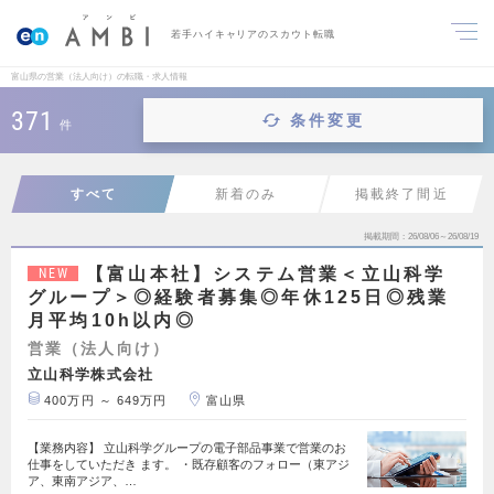
若手ハイキャリアのスカウト転職
富山県の営業（法人向け）の転職・求人情報
371
条件変更
件
すべて
新着のみ
掲載終了間近
掲載期間
26/08/06～26/08/19
【富山本社】システム営業＜立山科学
NEW
グループ＞◎経験者募集◎年休125日◎残業
月平均10h以内◎
営業（法人向け）
立山科学株式会社
400万円 ～ 649万円
富山県
【業務内容】 立山科学グループの電子部品事業で営業のお
仕事をしていただき ます。 ・既存顧客のフォロー（東アジ
ア、東南アジア、…