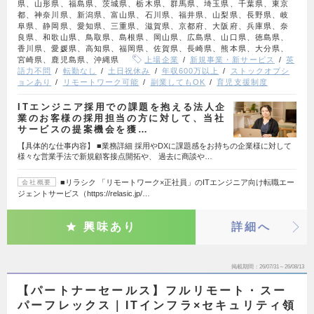
県、山形県、福島県、茨城県、栃木県、群馬県、埼玉県、千葉県、東京
都、神奈川県、新潟県、富山県、石川県、福井県、山梨県、長野県、岐
阜県、静岡県、愛知県、三重県、滋賀県、京都府、大阪府、兵庫県、奈
良県、和歌山県、鳥取県、島根県、岡山県、広島県、山口県、徳島県、
香川県、愛媛県、高知県、福岡県、佐賀県、長崎県、熊本県、大分県、
宮崎県、鹿児島県、沖縄県
上場企業
新規事業・新サービス
英
語力不問
転勤なし
土日祝休み
年収600万以上
ストックオプシ
ョンあり
リモートワーク可能
副業してもOK
育児支援制度
ITエンジニア採用での課題を抱える法人企
業のお客様の採⽤担当の⽅に対して、当社
サービスの提案機会を獲…
【具体的な仕事内容】 ■業務詳細 採⽤やDXに課題感をお持ちの企業様に対して
様々な営業⼿法で新規顧客接点開拓や、 過去に商談や…
■リラシク 「リモートワーク×正社員」のITエンジニア向け転職エー
会社概要
ジェントサービス（https://relasic.jp/…
興味あり
詳細へ
掲載期間
26/07/31～26/08/13
【パートナーセールス】フルリモート・スー
パーフレックス｜ITインフラ×セキュリティ領