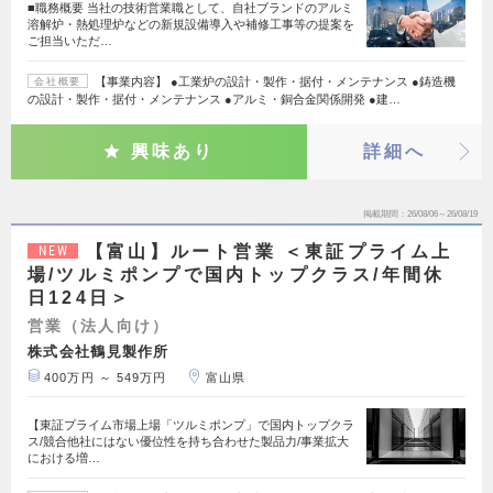
■職務概要 当社の技術営業職として、自社ブランドのアルミ
溶解炉・熱処理炉などの新規設備導入や補修工事等の提案を
ご担当いただ…
【事業内容】 ●工業炉の設計・製作・据付・メンテナンス ●鋳造機
会社概要
の設計・製作・据付・メンテナンス ●アルミ・銅合金関係開発 ●建…
興味あり
詳細へ
掲載期間
26/08/06～26/08/19
【富山】ルート営業 ＜東証プライム上
NEW
場/ツルミポンプで国内トップクラス/年間休
日124日＞
営業（法人向け）
株式会社鶴見製作所
400万円 ～ 549万円
富山県
【東証プライム市場上場「ツルミポンプ」で国内トップクラ
ス/競合他社にはない優位性を持ち合わせた製品力/事業拡大
における増…