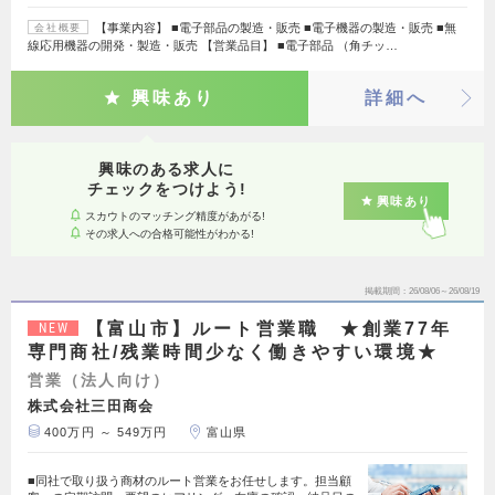
【事業内容】 ■電子部品の製造・販売 ■電子機器の製造・販売 ■無
会社概要
線応用機器の開発・製造・販売 【営業品目】 ■電子部品 （角チッ…
興味あり
詳細へ
興味のある求人に
チェックをつけよう!
興味あり
スカウトのマッチング精度があがる!
その求人への合格可能性がわかる!
掲載期間
26/08/06～26/08/19
【富山市】ルート営業職 ★創業77年
NEW
専門商社/残業時間少なく働きやすい環境★
営業（法人向け）
株式会社三田商会
400万円 ～ 549万円
富山県
■同社で取り扱う商材のルート営業をお任せします。担当顧