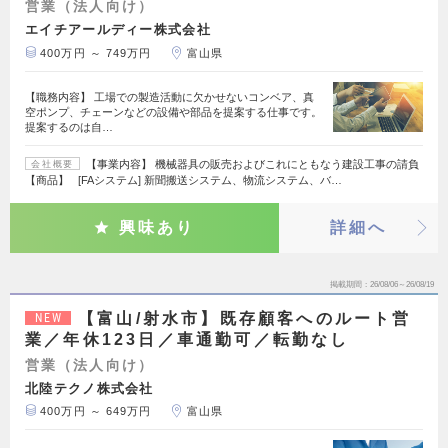
営業（法人向け）
エイチアールディー株式会社
400万円 ～ 749万円
富山県
【職務内容】 工場での製造活動に欠かせないコンベア、真
空ポンプ、チェーンなどの設備や部品を提案する仕事です。
提案するのは自…
【事業内容】 機械器具の販売およびこれにともなう建設工事の請負
会社概要
【商品】 [FAシステム] 新聞搬送システム、物流システム、バ…
興味あり
詳細へ
掲載期間
26/08/06～26/08/19
【富山/射水市】既存顧客へのルート営
NEW
業／年休123日／車通勤可／転勤なし
営業（法人向け）
北陸テクノ株式会社
400万円 ～ 649万円
富山県