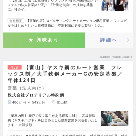
〈【富山】工場（製造設備）やプラント向けの制御機器／シ
ステムの法人営業[A77正]〉 「計測と制御」の技術を基盤
に、社会イ…
【事業内容】 ●ビルディングオートメーション(BA)事業 オフィスビ
会社概要
ルをはじめとした大規模建物に、空調制御に必要な製品・シス…
興味あり
詳細へ
掲載期間
26/08/06～26/08/19
【富山】ヤスキ鋼のルート営業 フレ
NEW
ックス制／大手鉄鋼メーカーGの安定基盤／
年休124日
営業（法人向け）
株式会社プロテリアル特殊鋼
400万円 ～ 549万円
富山県
【業務内容】 既存で長く取引がある顧客に対し、高級特殊
鋼（ヤスキハガネ）をはじめとした提案営業をお任せいたし
ます。 ※新規顧…
■事業内容について： ・特殊鋼等の販売 ・特殊鋼等の熱処理 ・特殊
会社概要