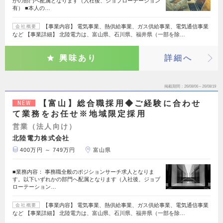
かの部門へ配属となります（入社後、ジョブローテーション
有） ■本人の…
【事業内容】 電気事業、熱供給事業、ガス供給事業、電気通信事業
会社概要
など 【事業詳細】 北陸電力は、富山県、石川県、福井県（一部を除…
興味あり
詳細へ
掲載期間
26/08/06～26/08/19
【富山】総合職採用◆ご経験に合わせ
NEW
て業務をお任せ※地域限定採用
営業（法人向け）
北陸電力株式会社
400万円 ～ 749万円
富山県
■業務内容： 事務職全般のポジションサーチ求人となりま
す。以下いずれかの部門へ配属となります（入社後、ジョブ
ローテーション…
【事業内容】 電気事業、熱供給事業、ガス供給事業、電気通信事業
会社概要
など 【事業詳細】 北陸電力は、富山県、石川県、福井県（一部を除…