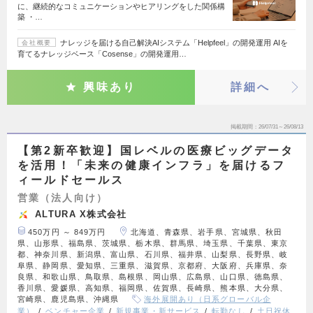
に、継続的なコミュニケーションやヒアリングをした関係構
築 ・…
ナレッジを届ける自己解決AIシステム「Helpfeel」の開発運用 AIを
会社概要
育てるナレッジベース「Cosense」の開発運用…
興味あり
詳細へ
掲載期間
26/07/31～26/08/13
【第2新卒歓迎】国レベルの医療ビッグデータ
を活用！「未来の健康インフラ」を届けるフ
ィールドセールス
営業（法人向け）
ALTURA X株式会社
450万円 ～ 849万円
北海道、青森県、岩手県、宮城県、秋田
県、山形県、福島県、茨城県、栃木県、群馬県、埼玉県、千葉県、東京
都、神奈川県、新潟県、富山県、石川県、福井県、山梨県、長野県、岐
阜県、静岡県、愛知県、三重県、滋賀県、京都府、大阪府、兵庫県、奈
良県、和歌山県、鳥取県、島根県、岡山県、広島県、山口県、徳島県、
香川県、愛媛県、高知県、福岡県、佐賀県、長崎県、熊本県、大分県、
宮崎県、鹿児島県、沖縄県
海外展開あり（日系グローバル企
業）
ベンチャー企業
新規事業・新サービス
転勤なし
土日祝休