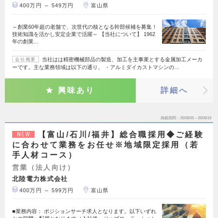
400万円 ～ 549万円
富山県
～創業60年超の老舗で、次世代の核となる幹部候補を募集！
技術知識を活かし安定企業で活躍～ 【当社について】 1962
年の創業…
当社はは精密機械部品の製造、加工を主事業とする金属加工メーカ
会社概要
ーです。主な業務領域は以下の通り。 ・アルミダイカストマシンの…
興味あり
詳細へ
掲載期間
26/08/06～26/08/19
【富山/石川/福井】総合職採用◆ご経験
NEW
に合わせて業務をお任せ※地域限定採用（若
手人材コース）
営業（法人向け）
北陸電力株式会社
400万円 ～ 599万円
富山県
■業務内容： ポジションサーチ求人となります。以下いずれ