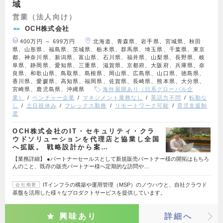
域
営業（法人向け）
OCH株式会社
400万円 ～ 699万円
北海道、青森県、岩手県、宮城県、秋田
県、山形県、福島県、茨城県、栃木県、群馬県、埼玉県、千葉県、東京
都、神奈川県、新潟県、富山県、石川県、福井県、山梨県、長野県、岐
阜県、静岡県、愛知県、三重県、滋賀県、京都府、大阪府、兵庫県、奈
良県、和歌山県、鳥取県、島根県、岡山県、広島県、山口県、徳島県、
香川県、愛媛県、高知県、福岡県、佐賀県、長崎県、熊本県、大分県、
宮崎県、鹿児島県、沖縄県
海外展開あり（日系グローバル企
業）
ベンチャー企業
マネジメント業務なし
英語力不問
転勤な
し
土日祝休み
フレックス勤務
リモートワーク可能
育児支援制
度
OCH株式会社のIT・セキュリティ・クラ
ウドソリューションを代理店と協業し全国
へ拡販。 戦略設計から案…
【業務詳細】 ●パートナーセールスとして新規販売パートナー様の開拓はもちろ
んのこと、既存の販売パートナー様へ定期的な訪問や…
ITインフラの構築や運用管理（MSP）のノウハウと、自社クラウド
会社概要
基盤を活用した様々なプロダクトサービスを提供しています。
興味あり
詳細へ