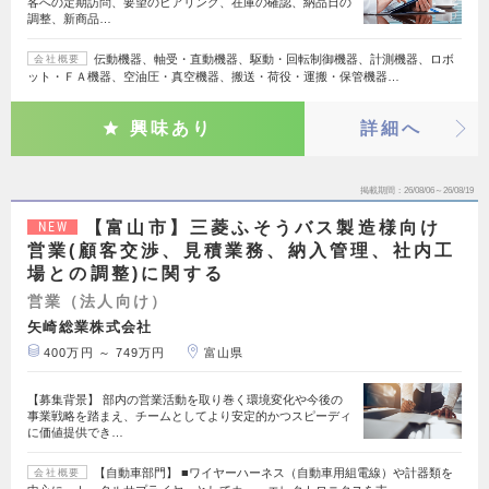
客への定期訪問、要望のヒアリング、在庫の確認、納品日の
調整、新商品…
伝動機器、軸受・直動機器、駆動・回転制御機器、計測機器、ロボ
会社概要
ット・ＦＡ機器、空油圧・真空機器、搬送・荷役・運搬・保管機器…
興味あり
詳細へ
掲載期間
26/08/06～26/08/19
【富山市】三菱ふそうバス製造様向け
NEW
営業(顧客交渉、見積業務、納入管理、社内工
場との調整)に関する
営業（法人向け）
矢崎総業株式会社
400万円 ～ 749万円
富山県
【募集背景】 部内の営業活動を取り巻く環境変化や今後の
事業戦略を踏まえ、チームとしてより安定的かつスピーディ
に価値提供でき…
【自動車部門】 ■ワイヤーハーネス（自動車用組電線）や計器類を
会社概要