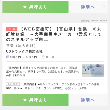
興味あり
詳細へ
掲載期間
26/08/06～26/08/19
【WEB面接可】【富山県】営業 ※未
NEW
経験歓迎 ～大手商用車メーカー/営業として
のスキルアップ向上
営業（法人向け）
UDトラックス株式会社
400万円 ～ 599万円
富山県
【業務内容】 自社トラックの営業をお任せします。関係構
築から見積もり、納車まで一貫して担当します。物流業界の
会社（車両担当…
【事業内容】 ■ＵＤトラックス・ブランドの大型トラックの開発、
会社概要
製造、販売 ■ＵＤトラックス・ブランドの中型・小型トラックの販…
興味あり
詳細へ