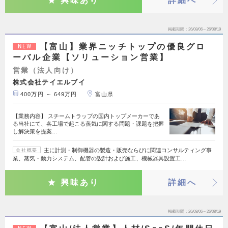
興味あり
詳細へ
掲載期間
26/08/06～26/08/19
【富山】業界ニッチトップの優良グロ
NEW
ーバル企業【ソリューション営業】
営業（法人向け）
株式会社テイエルブイ
400万円 ～ 649万円
富山県
【業務内容】 スチームトラップの国内トップメーカーであ
る当社にて、各工場で起こる蒸気に関する問題・課題を把握
し解決策を提案…
主に計測・制御機器の製造・販売ならびに関連コンサルティング事
会社概要
業、蒸気・動力システム、配管の設計および施工、機械器具設置工…
興味あり
詳細へ
掲載期間
26/08/06～26/08/19