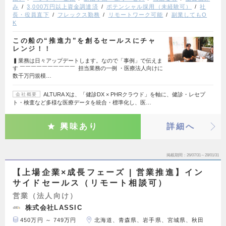
み
3,000万円以上資金調達済
ポテンシャル採用（未経験可）
社
長・役員直下
フレックス勤務
リモートワーク可能
副業してもO
K
この船の“推進力”を創るセールスにチャ
レンジ！！
▍業務は日々アップデートします。なので「事例」で伝えま
す ￣￣￣￣￣￣￣￣￣￣ 担当業務の一例 ・医療法人向けに
数千万円規模…
ALTURA Xは、「健診DX × PHRクラウド」を軸に、健診・レセプ
会社概要
ト・検査など多様な医療データを統合・標準化し、医…
興味あり
詳細へ
掲載期間
26/07/31～28/01/31
【上場企業×成長フェーズ | 営業推進】イン
サイドセールス（リモート相談可）
営業（法人向け）
株式会社LASSIC
450万円 ～ 749万円
北海道、青森県、岩手県、宮城県、秋田