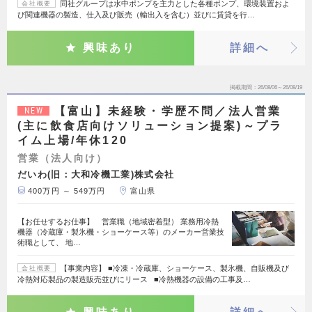
同社グループは水中ポンプを主力とした各種ポンプ、環境装置およ
会社概要
び関連機器の製造、仕入及び販売（輸出入を含む）並びに賃貸を行…
興味あり
詳細へ
掲載期間
26/08/06～26/08/19
【富山】未経験・学歴不問／法人営業
NEW
(主に飲食店向けソリューション提案)～プラ
イム上場/年休120
営業（法人向け）
だいわ(旧：大和冷機工業)株式会社
400万円 ～ 549万円
富山県
【お任せするお仕事】 営業職（地域密着型） 業務用冷熱
機器（冷蔵庫・製氷機・ショーケース等）のメーカー営業技
術職として、 地…
【事業内容】 ■冷凍・冷蔵庫、ショーケース、製氷機、自販機及び
会社概要
冷熱対応製品の製造販売並びにリース ■冷熱機器の設備の工事及…