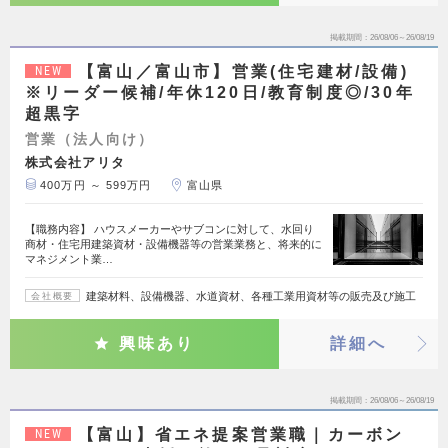
掲載期間
26/08/06～26/08/19
【富山／富山市】営業(住宅建材/設備)
NEW
※リーダー候補/年休120日/教育制度◎/30年
超黒字
営業（法人向け）
株式会社アリタ
400万円 ～ 599万円
富山県
【職務内容】 ハウスメーカーやサブコンに対して、水回り
商材・住宅用建築資材・設備機器等の営業業務と、将来的に
マネジメント業…
建築材料、設備機器、水道資材、各種工業用資材等の販売及び施工
会社概要
興味あり
詳細へ
掲載期間
26/08/06～26/08/19
【富山】省エネ提案営業職｜カーボン
NEW