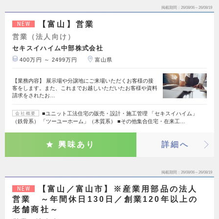
掲載期間
26/08/06～26/08/19
【富山】営業
NEW
営業（法人向け）
セキスイハイム中部株式会社
400万円 ～ 2499万円
富山県
【業務内容】 展示場や分譲地にご来場いただくお客様の接
客をします。また、これまでお越しいただいたお客様や資料
請求をされたお…
■ユニット工法住宅の販売・設計・施工管理 「セキスイハイム」
会社概要
（鉄骨系） 「ツーユーホーム」（木質系） ■その他集合住宅・在来工…
興味あり
詳細へ
掲載期間
26/08/06～26/08/19
【富山／富山市】※産業用部品の法人
NEW
営業 ～年間休日130日／創業120年以上の
老舗商社～