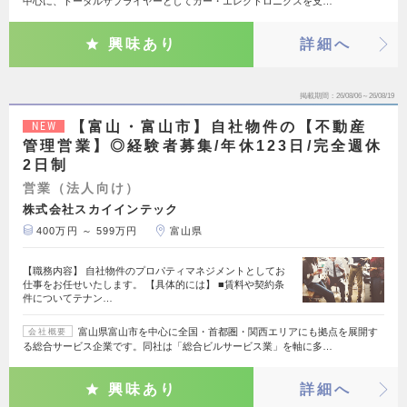
中心に、トータルサプライヤーとしてカー・エレクトロニクスを支…
興味あり
詳細へ
掲載期間
26/08/06～26/08/19
【富山・富山市】自社物件の【不動産
NEW
管理営業】◎経験者募集/年休123日/完全週休
2日制
営業（法人向け）
株式会社スカイインテック
400万円 ～ 599万円
富山県
【職務内容】 自社物件のプロパティマネジメントとしてお
仕事をお任せいたします。 【具体的には】 ■賃料や契約条
件についてテナン…
富山県富山市を中心に全国・首都圏・関西エリアにも拠点を展開す
会社概要
る総合サービス企業です。同社は「総合ビルサービス業」を軸に多…
興味あり
詳細へ