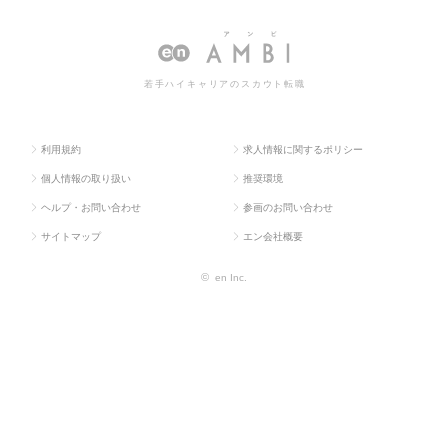
OP
系
業
情報一覧
若手ハイキャリアのスカウト転職
利用規約
求人情報に関するポリシー
個人情報の取り扱い
推奨環境
ヘルプ・お問い合わせ
参画のお問い合わせ
サイトマップ
エン会社概要
©
en Inc.