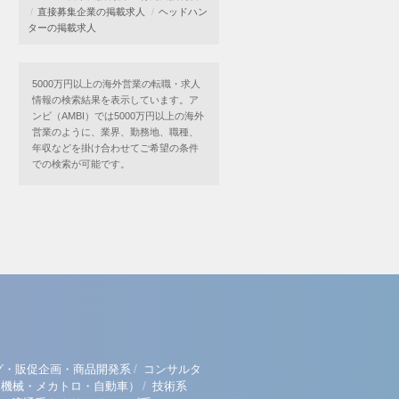
直接募集企業の掲載求人
ヘッドハン
ターの掲載求人
5000万円以上の海外営業の転職・求人
情報の検索結果を表示しています。ア
ンビ（AMBI）では5000万円以上の海外
営業のように、業界、勤務地、職種、
年収などを掛け合わせてご希望の条件
での検索が可能です。
/
グ・販促企画・商品開発系
コンサルタ
/
（機械・メカトロ・自動車）
技術系