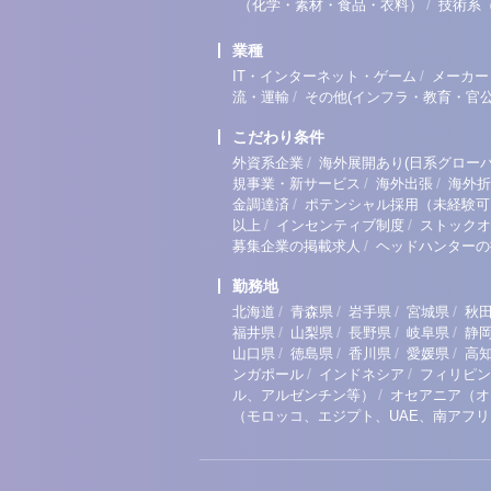
/
（化学・素材・食品・衣料）
技術系
業種
/
IT・インターネット・ゲーム
メーカー
/
流・運輸
その他(インフラ・教育・官公
こだわり条件
/
外資系企業
海外展開あり(日系グローバ
/
/
規事業・新サービス
海外出張
海外折
/
金調達済
ポテンシャル採用（未経験可
/
/
以上
インセンティブ制度
ストックオ
/
募集企業の掲載求人
ヘッドハンターの
勤務地
/
/
/
/
北海道
青森県
岩手県
宮城県
秋
/
/
/
/
福井県
山梨県
長野県
岐阜県
静
/
/
/
/
山口県
徳島県
香川県
愛媛県
高
/
/
ンガポール
インドネシア
フィリピン
/
ル、アルゼンチン等）
オセアニア（オ
（モロッコ、エジプト、UAE、南アフ