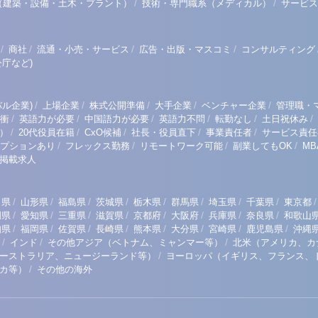
/
/
（建築・設備・土木・プラント）
技術・専門職系（メディカル）
サービス
/
/
/
/
商社
流通・小売・サービス
広告・出版・マスコミ
コンサルティング
庁など)
/
/
/
/
/
ル企業)
上場企業
株式公開準備
大手企業
ベンチャー企業
管理職・
/
/
/
/
/
/
衝
英語力が必要
中国語力が必要
英語力不問
転勤なし
土日祝休み
/
/
/
/
/
）
20代役員在籍
CxO候補
社長・役員直下
事業責任者
サービス責任
/
/
/
/
プションあり
フレックス勤務
リモートワーク可能
副業してもOK
M
掲載求人
/
/
/
/
/
/
/
/
/
田県
山形県
福島県
茨城県
栃木県
群馬県
埼玉県
千葉県
東京都
/
/
/
/
/
/
/
/
岡県
愛知県
三重県
滋賀県
京都府
大阪府
兵庫県
奈良県
和歌山
/
/
/
/
/
/
/
/
知県
福岡県
佐賀県
長崎県
熊本県
大分県
宮崎県
鹿児島県
沖縄
/
/
/
インド
その他アジア（ベトナム、ミャンマー等）
北米（アメリカ、カ
/
ーストラリア、ニュージーランド等）
ヨーロッパ（イギリス、フランス、
/
リカ等）
その他の海外