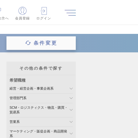
の方へ
会員登録
ログイン
条件変更
その他の条件で探す
希望職種
経営・経営企画・事業企画系
管理部門系
SCM・ロジスティクス・物流・購買・
貿易系
営業系
マーケティング・販促企画・商品開発
系