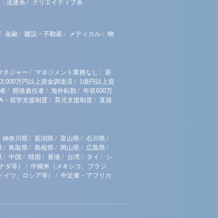
/
・流通系
クリエイティブ系
/
/
/
/
金融
建設・不動産
メディカル
物
/
/
マネジャー
マネジメント業務なし
新
/
3,000万円以上資金調達済
1億円以上資
/
/
/
者
開発責任者
海外転勤
年収600万
/
/
BA・留学支援制度
育児支援制度
直接
/
/
/
/
神奈川県
新潟県
富山県
石川県
/
/
/
/
/
県
鳥取県
島根県
岡山県
広島県
/
/
/
/
/
/
県
中国
韓国
香港
台湾
タイ
シ
/
ナダ等）
中南米（メキシコ、ブラジ
/
ドイツ、ロシア等）
中近東・アフリカ