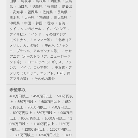
山県
鳥取県
島根県
岡山県
広島
県
山口県
徳島県
香川県
愛媛県
高知県
福岡県
佐賀県
長崎県
熊本県
大分県
宮崎県
鹿児島県
沖縄県
中国
韓国
香港
台湾
タイ
シンガポール
インドネシア
フィリピン
インド
その他アジア
（ベトナム、ミャンマー等）
北米（ア
メリカ、カナダ等）
中南米（メキシ
コ、ブラジル、アルゼンチン等）
オセ
アニア（オーストラリア、ニュージーラ
ンド等）
ヨーロッパ（イギリス、フラ
ンス、ドイツ、ロシア等）
中近東・ア
フリカ（モロッコ、エジプト、UAE、南
アフリカ等）
その他の海外
希望年収
400万円以上
450万円以上
500万円以
上
550万円以上
600万円以上
650
万円以上
700万円以上
750万円以上
800万円以上
850万円以上
900万円
以上
950万円以上
1000万円以上
1
050万円以上
1100万円以上
1150万
円以上
1200万円以上
1250万円以上
1300万円以上
1350万円以上
1400