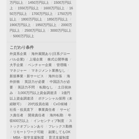
万円以上
1450万円以上
1500万円以
上
1550万円以上
1600万円以上
16
50万円以上
1700万円以上
1750万円
以上
1800万円以上
1850万円以上
1900万円以上
1950万円以上
2000万
円以上
2500万円以上
3000万円以上
5000万円以上
こだわり条件
外資系企業
海外展開あり(日系グロー
バル企業)
上場企業
株式公開準備
大手企業
ベンチャー企業
管理職・
マネジャー
マネジメント業務なし
新規事業・新サービス
海外出張
海
外折衝
英語力が必要
中国語力が必
要
英語力不問
転勤なし
土日祝休
み
3,000万円以上資金調達済
1億円
以上資金調達済
ポテンシャル採用（未
経験可）
20代役員在籍
CxO候補
社長・役員直下
事業責任者
サービ
ス責任者
開発責任者
海外転勤
年
収600万以上
インセンティブ制度
ス
トックオプションあり
フレックス勤務
リモートワーク可能
副業してもOK
MBA・留学支援制度
育児支援制度