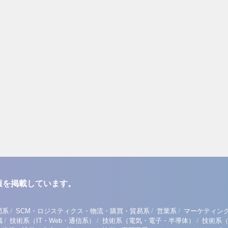
報を掲載しています。
/
/
/
門系
SCM・ロジスティクス・物流・購買・貿易系
営業系
マーケティン
/
/
/
職
技術系（IT・Web・通信系）
技術系（電気・電子・半導体）
技術系