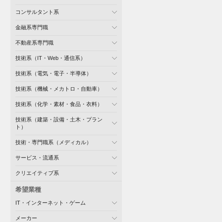
コンサルタント系
金融系専門職
不動産系専門職
技術系（IT・Web・通信系）
技術系（電気・電子・半導体）
技術系（機械・メカトロ・自動車）
技術系（化学・素材・食品・衣料）
技術系（建築・設備・土木・プラン
ト）
技術・専門職系（メディカル）
サービス・流通系
クリエイティブ系
希望業種
IT・インターネット・ゲーム
メーカー