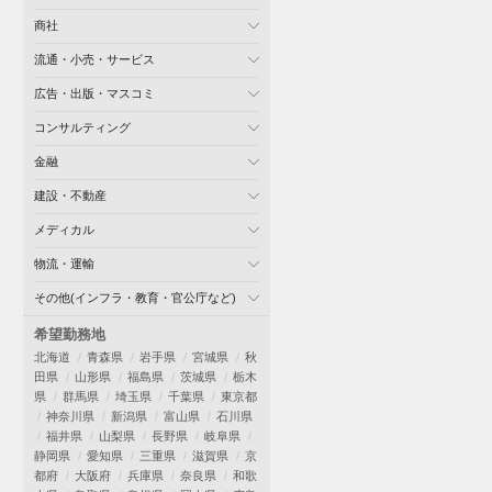
商社
流通・小売・サービス
広告・出版・マスコミ
コンサルティング
金融
建設・不動産
メディカル
物流・運輸
その他(インフラ・教育・官公庁など)
希望勤務地
北海道
青森県
岩手県
宮城県
秋
田県
山形県
福島県
茨城県
栃木
県
群馬県
埼玉県
千葉県
東京都
神奈川県
新潟県
富山県
石川県
福井県
山梨県
長野県
岐阜県
静岡県
愛知県
三重県
滋賀県
京
都府
大阪府
兵庫県
奈良県
和歌