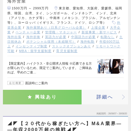
海外営業
1500万円 ～ 2999万円
東京都、愛知県、大阪府、愛媛県、福岡
県、韓国、台湾、タイ、シンガポール、インドネシア、インド、北米
（アメリカ、カナダ等）、中南米（メキシコ、ブラジル、アルゼンチン
等）、ヨーロッパ（イギリス、フランス、ドイツ、ロシア等）
外
資系企業
海外展開あり（日系グローバル企業）
上場企業
大手企
業
ベンチャー企業
管理職・マネジャー
新規事業・新サービス
海外出張
海外折衝
英語力が必要
中国語力が必要
転勤なし
土
日祝休み
ポテンシャル採用（未経験可）
海外転勤
年収600万以
上
インセンティブ制度
ストックオプションあり
リモートワーク
可能
MBA・留学支援制度
育児支援制度
【限定案内】ハイクラス・非公開求人情報 ※応募できる方
が限られているため、限定でご案内しています。 ご興味あ
れば、早めのご連…
面談時にご案内
会社概要
興味あり
詳細へ
掲載期間
26/08/07～26/08/20
◢◤【２０代から稼ぎたい方へ】M&A業界―
―年収2000万超の挑戦◢◤