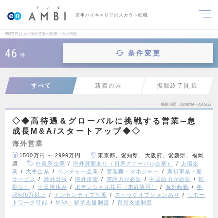
若手ハイキャリアのスカウト転職
950万円以上の海外営業の転職・求人情報
46
条件変更
件
すべて
新着のみ
掲載終了間近
掲載期間
26/08/09～26/08/22
◇◆高待遇＆グローバルに挑戦する営業─急
成長M&A/スタートアップ◆◇
海外営業
1500万円 ～ 2999万円
東京都、愛知県、大阪府、愛媛県、福岡
県
外資系企業
海外展開あり（日系グローバル企業）
上場企
業
大手企業
ベンチャー企業
管理職・マネジャー
新規事業・新
サービス
海外出張
海外折衝
英語力が必要
中国語力が必要
転
勤なし
土日祝休み
ポテンシャル採用（未経験可）
海外転勤
年
収600万以上
インセンティブ制度
ストックオプションあり
リモー
トワーク可能
MBA・留学支援制度
育児支援制度