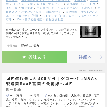
資系企業
海外展開あり（日系グローバル企業）
上場企業
大手企
業
ベンチャー企業
管理職・マネジャー
新規事業・新サービス
海外出張
海外折衝
英語力が必要
中国語力が必要
転勤なし
土
日祝休み
ポテンシャル採用（未経験可）
海外転勤
年収600万以
上
インセンティブ制度
ストックオプションあり
リモートワーク
可能
MBA・留学支援制度
育児支援制度
※本求人は非常にクローズドな情報であり、また応募できる
候補者が限られております為、限定してお送りしておりま
す。ご興味いた…
面談時にご案内
会社概要
興味あり
詳細へ
掲載期間
26/08/08～26/08/21
◢◤年収最大5,400万円｜グローバルM&A×
製造業SaaS営業の最前線へ◢◤
海外営業
1500万円 ～ 2999万円
東京都、愛知県、大阪府、愛媛県、福岡
県、韓国、台湾、タイ、シンガポール、インドネシア、インド、北米
（アメリカ、カナダ等）、中南米（メキシコ、ブラジル、アルゼンチン