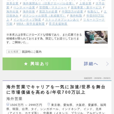
資系企業
海外展開あり（日系グローバル企業）
上場企業
大手企
業
ベンチャー企業
管理職・マネジャー
新規事業・新サービス
海外出張
海外折衝
英語力が必要
中国語力が必要
転勤なし
土
日祝休み
ポテンシャル採用（未経験可）
海外転勤
年収600万以
上
インセンティブ制度
ストックオプションあり
リモートワーク
可能
MBA・留学支援制度
育児支援制度
※本求人は非常にクローズドな情報であり、また応募できる
候補者が限られております為、限定してお送りしておりま
す。ご興味いた…
面談時にご案内
会社概要
興味あり
詳細へ
掲載期間
26/08/08～26/08/21
海外営業でキャリアを一気に加速/世界を舞台
に市場価値を高める/年収700万以上
海外営業
1500万円 ～ 2999万円
東京都、愛知県、大阪府、愛媛県、福岡
県、韓国、台湾、タイ、シンガポール、インドネシア、インド、北米
（アメリカ、カナダ等）、中南米（メキシコ、ブラジル、アルゼンチン