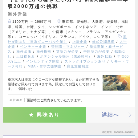
収2000万超の挑戦
海外営業
1100万円 ～ 2999万円
東京都、愛知県、大阪府、愛媛県、福岡
県、韓国、台湾、タイ、シンガポール、インドネシア、インド、北米
（アメリカ、カナダ等）、中南米（メキシコ、ブラジル、アルゼンチン
等）、ヨーロッパ（イギリス、フランス、ドイツ、ロシア等）
海
外展開あり（日系グローバル企業）
上場企業
株式公開準備
大手
企業
ベンチャー企業
管理職・マネジャー
新規事業・新サービ
ス
海外出張
海外折衝
英語力が必要
中国語力が必要
転勤な
し
土日祝休み
ポテンシャル採用（未経験可）
海外転勤
年収60
0万以上
インセンティブ制度
ストックオプションあり
リモートワ
ーク可能
MBA・留学支援制度
育児支援制度
※本求人は非常にクローズドな情報であり、また応募できる
候補者が限られております為、限定してお送りしておりま
す。 ご興味いた…
面談時にご案内させていただきます。
会社概要
興味あり
詳細へ
掲載期間
26/08/03～26/08/31