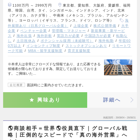
1100万円 ～ 2999万円
東京都、愛知県、大阪府、愛媛県、福岡
県、韓国、台湾、タイ、シンガポール、インドネシア、インド、北米
（アメリカ、カナダ等）、中南米（メキシコ、ブラジル、アルゼンチン
等）、ヨーロッパ（イギリス、フランス、ドイツ、ロシア等）
海
外展開あり（日系グローバル企業）
上場企業
株式公開準備
大手
企業
ベンチャー企業
管理職・マネジャー
新規事業・新サービ
ス
海外出張
海外折衝
英語力が必要
中国語力が必要
転勤な
し
土日祝休み
ポテンシャル採用（未経験可）
海外転勤
年収60
0万以上
インセンティブ制度
ストックオプションあり
リモートワ
ーク可能
MBA・留学支援制度
育児支援制度
※本求人は非常にクローズドな情報であり、また応募できる
候補者が限られております為、限定してお送りしておりま
す。 ご興味いた…
面談時にご案内させていただきます。
会社概要
興味あり
詳細へ
掲載期間
26/08/04～26/08/31
🌎商談相手＝世界🌎役員直下｜グローバル戦
略｜圧倒的なスピードで「真の海外営業」へ