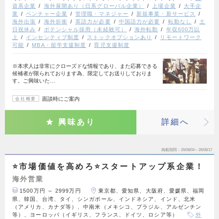
資系企業
海外展開あり（日系グローバル企業）
上場企業
大手企
業
ベンチャー企業
管理職・マネジャー
新規事業・新サービス
海外出張
海外折衝
英語力が必要
中国語力が必要
転勤なし
土
日祝休み
ポテンシャル採用（未経験可）
海外転勤
年収600万以
上
インセンティブ制度
ストックオプションあり
リモートワーク
可能
MBA・留学支援制度
育児支援制度
※本求人は非常にクローズドな情報であり、また応募できる
候補者が限られております為、限定してお送りしておりま
す。ご興味いた…
面談時にご案内
会社概要
興味あり
詳細へ
掲載期間
26/08/04～26/08/17
⭐市場価値を高めろ⭐スタートアップ系企業！
海外営業
1500万円 ～ 2999万円
東京都、愛知県、大阪府、愛媛県、福岡
県、韓国、台湾、タイ、シンガポール、インドネシア、インド、北米
（アメリカ、カナダ等）、中南米（メキシコ、ブラジル、アルゼンチン
等）、ヨーロッパ（イギリス、フランス、ドイツ、ロシア等）
外