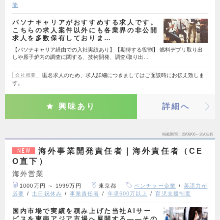
能
パソナキャリアがおすすめする求人です。
こちらの求人案件以外にも各業界の非公開
求人を多数保有しておりま…
【パソナキャリア経由での入社実績あり】【期待する役割】 燃料デブリ取り出
しや原子炉内の調査に関する、技術開発、調査/取り出…
匿名求人のため、求人詳細につきましてはご面談時にお伝え致しま
会社概要
す。
興味あり
詳細へ
掲載期間
26/08/06～26/08/19
海外事業開発責任者｜海外責任者（CE
NEW
O直下）
海外営業
1000万円 ～ 1999万円
東京都
ベンチャー企業
英語力が
必要
土日祝休み
事業責任者
年収600万以上
育児支援制度
国内市場で実績を積み上げた当社AIサー
ビスを東南アジア市場へ展開する——その