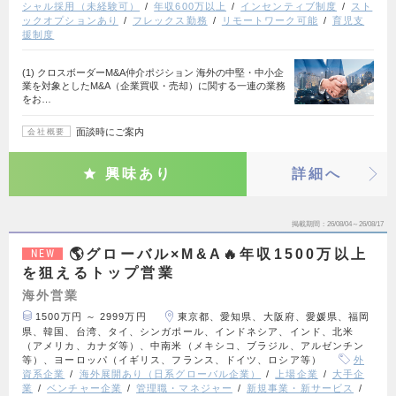
シャル採用（未経験可）
年収600万以上
インセンティブ制度
スト
ックオプションあり
フレックス勤務
リモートワーク可能
育児支
援制度
(1) クロスボーダーM&A仲介ポジション 海外の中堅・中小企
業を対象としたM&A（企業買収・売却）に関する一連の業務
をお…
面談時にご案内
会社概要
興味あり
詳細へ
掲載期間
26/08/04～26/08/17
🌎グローバル×M&A🔥年収1500万以上
NEW
を狙えるトップ営業
海外営業
1500万円 ～ 2999万円
東京都、愛知県、大阪府、愛媛県、福岡
県、韓国、台湾、タイ、シンガポール、インドネシア、インド、北米
（アメリカ、カナダ等）、中南米（メキシコ、ブラジル、アルゼンチン
等）、ヨーロッパ（イギリス、フランス、ドイツ、ロシア等）
外
資系企業
海外展開あり（日系グローバル企業）
上場企業
大手企
業
ベンチャー企業
管理職・マネジャー
新規事業・新サービス