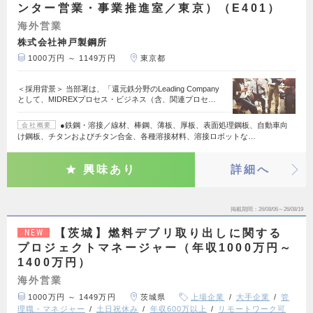
ンター営業・事業推進室／東京）（E401）
海外営業
株式会社神戸製鋼所
1000万円 ～ 1149万円
東京都
＜採用背景＞ 当部署は、「還元鉄分野のLeading Company
として、MIDREXプロセス・ビジネス（含、関連プロセ…
●鉄鋼・溶接／線材、棒鋼、薄板、厚板、表面処理鋼板、自動車向
会社概要
け鋼板、チタンおよびチタン合金、各種溶接材料、溶接ロボットな…
興味あり
詳細へ
掲載期間
26/08/06～26/08/19
【茨城】燃料デブリ取り出しに関する
NEW
プロジェクトマネージャー（年収1000万円～
1400万円）
海外営業
1000万円 ～ 1449万円
茨城県
上場企業
大手企業
管
理職・マネジャー
土日祝休み
年収600万以上
リモートワーク可