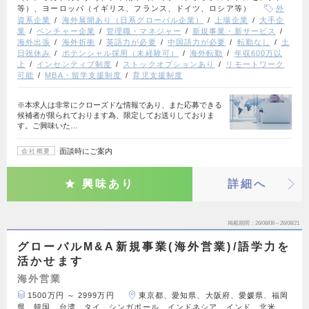
等）、ヨーロッパ（イギリス、フランス、ドイツ、ロシア等）
外
資系企業
海外展開あり（日系グローバル企業）
上場企業
大手企
業
ベンチャー企業
管理職・マネジャー
新規事業・新サービス
海外出張
海外折衝
英語力が必要
中国語力が必要
転勤なし
土
日祝休み
ポテンシャル採用（未経験可）
海外転勤
年収600万以
上
インセンティブ制度
ストックオプションあり
リモートワーク
可能
MBA・留学支援制度
育児支援制度
※本求人は非常にクローズドな情報であり、また応募できる
候補者が限られております為、限定してお送りしておりま
す。ご興味いた…
面談時にご案内
会社概要
興味あり
詳細へ
掲載期間
26/08/08～26/08/21
グローバルM&A新規事業(海外営業)/語学力を
活かせます
海外営業
1500万円 ～ 2999万円
東京都、愛知県、大阪府、愛媛県、福岡
県、韓国、台湾、タイ、シンガポール、インドネシア、インド、北米