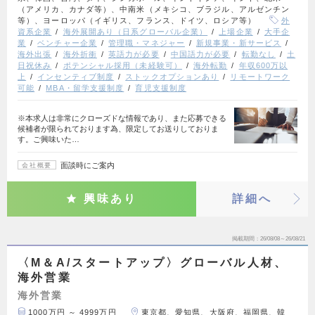
（アメリカ、カナダ等）、中南米（メキシコ、ブラジル、アルゼンチン
等）、ヨーロッパ（イギリス、フランス、ドイツ、ロシア等）
外
資系企業
海外展開あり（日系グローバル企業）
上場企業
大手企
業
ベンチャー企業
管理職・マネジャー
新規事業・新サービス
海外出張
海外折衝
英語力が必要
中国語力が必要
転勤なし
土
日祝休み
ポテンシャル採用（未経験可）
海外転勤
年収600万以
上
インセンティブ制度
ストックオプションあり
リモートワーク
可能
MBA・留学支援制度
育児支援制度
※本求人は非常にクローズドな情報であり、また応募できる
候補者が限られております為、限定してお送りしておりま
す。ご興味いた…
面談時にご案内
会社概要
興味あり
詳細へ
掲載期間
26/08/08～26/08/21
〈M＆A/スタートアップ〉グローバル人材、
海外営業
海外営業
1000万円 ～ 4999万円
東京都、愛知県、大阪府、福岡県、韓