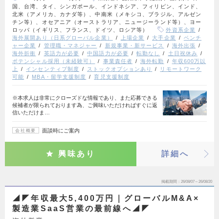
国、台湾、タイ、シンガポール、インドネシア、フィリピン、インド、
北米（アメリカ、カナダ等）、中南米（メキシコ、ブラジル、アルゼン
チン等）、オセアニア（オーストラリア、ニュージーランド等）、ヨー
ロッパ（イギリス、フランス、ドイツ、ロシア等）
外資系企業
海外展開あり（日系グローバル企業）
上場企業
大手企業
ベンチ
ャー企業
管理職・マネジャー
新規事業・新サービス
海外出張
海外折衝
英語力が必要
中国語力が必要
転勤なし
土日祝休み
ポテンシャル採用（未経験可）
事業責任者
海外転勤
年収600万以
上
インセンティブ制度
ストックオプションあり
リモートワーク
可能
MBA・留学支援制度
育児支援制度
※本求人は非常にクローズドな情報であり、また応募できる
候補者が限られております為、ご興味いただければすぐに返
信いただけま…
面談時にご案内
会社概要
興味あり
詳細へ
掲載期間
26/08/07～26/08/20
◢◤年収最大5,400万円｜グローバルM&A×
製造業SaaS営業の最前線へ◢◤