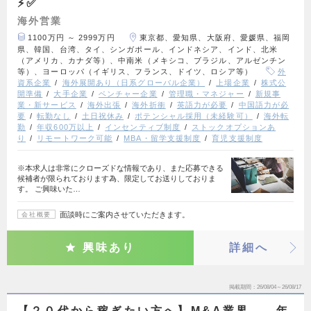
⚡️✅
海外営業
1100万円 ～ 2999万円
東京都、愛知県、大阪府、愛媛県、福岡
県、韓国、台湾、タイ、シンガポール、インドネシア、インド、北米
（アメリカ、カナダ等）、中南米（メキシコ、ブラジル、アルゼンチン
等）、ヨーロッパ（イギリス、フランス、ドイツ、ロシア等）
外
資系企業
海外展開あり（日系グローバル企業）
上場企業
株式公
開準備
大手企業
ベンチャー企業
管理職・マネジャー
新規事
業・新サービス
海外出張
海外折衝
英語力が必要
中国語力が必
要
転勤なし
土日祝休み
ポテンシャル採用（未経験可）
海外転
勤
年収600万以上
インセンティブ制度
ストックオプションあ
り
リモートワーク可能
MBA・留学支援制度
育児支援制度
※本求人は非常にクローズドな情報であり、また応募できる
候補者が限られております為、限定してお送りしておりま
す。 ご興味いた…
面談時にご案内させていただきます。
会社概要
興味あり
詳細へ
掲載期間
26/08/04～26/08/17
【２０代から稼ぎたい方へ】M&A業界――年