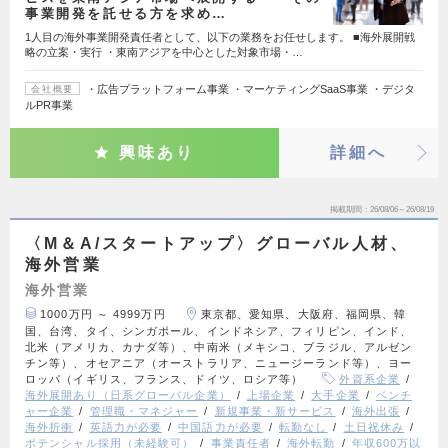
事業開発を託せる方を求め…
1人目の海外事業開発責任者として、以下の業務をお任せします。 ■海外展開戦
略の立案・実行 ・東南アジアを中心とした対象市場・…
・広告プラットフォーム事業 ・マーケティングSaaS事業 ・デジタ
会社概要
ルPR事業
興味あり
詳細へ
掲載期間
26/08/06～26/08/19
〈M＆A/スタートアップ〉グローバル人材、
海外営業
海外営業
1000万円 ～ 4999万円
東京都、愛知県、大阪府、福岡県、韓
国、台湾、タイ、シンガポール、インドネシア、フィリピン、インド、
北米（アメリカ、カナダ等）、中南米（メキシコ、ブラジル、アルゼン
チン等）、オセアニア（オーストラリア、ニュージーランド等）、ヨー
ロッパ（イギリス、フランス、ドイツ、ロシア等）
外資系企業
海外展開あり（日系グローバル企業）
上場企業
大手企業
ベンチ
ャー企業
管理職・マネジャー
新規事業・新サービス
海外出張
海外折衝
英語力が必要
中国語力が必要
転勤なし
土日祝休み
ポテンシャル採用（未経験可）
事業責任者
海外転勤
年収600万以