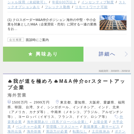
シャル採用（未経験可）
年収600万以上
インセンティブ制度
スト
ックオプションあり
フレックス勤務
リモートワーク可能
(1) クロスボーダーM&A仲介ポジション 海外の中堅・中小企
業を対象としたM&A（企業買収・売却）に関する一連の業務
をお…
面談時にご案内
会社概要
興味あり
詳細へ
掲載期間
26/08/05～26/08/18
🔥我が道を極めろ🔥M&A仲介orスタートアッ
プ企業
海外営業
1500万円 ～ 2999万円
東京都、愛知県、大阪府、愛媛県、福岡
県、韓国、台湾、タイ、シンガポール、インドネシア、インド、北米
（アメリカ、カナダ等）、中南米（メキシコ、ブラジル、アルゼンチン
等）、ヨーロッパ（イギリス、フランス、ドイツ、ロシア等）
外
資系企業
海外展開あり（日系グローバル企業）
上場企業
大手企
業
ベンチャー企業
管理職・マネジャー
新規事業・新サービス
海外出張
海外折衝
英語力が必要
転勤なし
土日祝休み
ポテン