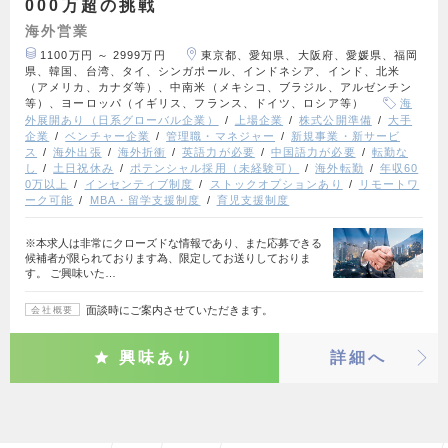
000万超の挑戦
海外営業
1100万円 ～ 2999万円
東京都、愛知県、大阪府、愛媛県、福岡
県、韓国、台湾、タイ、シンガポール、インドネシア、インド、北米
（アメリカ、カナダ等）、中南米（メキシコ、ブラジル、アルゼンチン
等）、ヨーロッパ（イギリス、フランス、ドイツ、ロシア等）
海
外展開あり（日系グローバル企業）
上場企業
株式公開準備
大手
企業
ベンチャー企業
管理職・マネジャー
新規事業・新サービ
ス
海外出張
海外折衝
英語力が必要
中国語力が必要
転勤な
し
土日祝休み
ポテンシャル採用（未経験可）
海外転勤
年収60
0万以上
インセンティブ制度
ストックオプションあり
リモートワ
ーク可能
MBA・留学支援制度
育児支援制度
※本求人は非常にクローズドな情報であり、また応募できる
候補者が限られております為、限定してお送りしておりま
す。 ご興味いた…
面談時にご案内させていただきます。
会社概要
興味あり
詳細へ