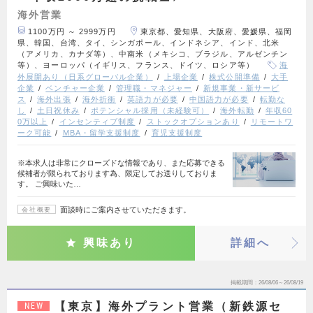
海外営業
1100万円 ～ 2999万円
東京都、愛知県、大阪府、愛媛県、福岡
県、韓国、台湾、タイ、シンガポール、インドネシア、インド、北米
（アメリカ、カナダ等）、中南米（メキシコ、ブラジル、アルゼンチン
等）、ヨーロッパ（イギリス、フランス、ドイツ、ロシア等）
海
外展開あり（日系グローバル企業）
上場企業
株式公開準備
大手
企業
ベンチャー企業
管理職・マネジャー
新規事業・新サービ
ス
海外出張
海外折衝
英語力が必要
中国語力が必要
転勤な
し
土日祝休み
ポテンシャル採用（未経験可）
海外転勤
年収60
0万以上
インセンティブ制度
ストックオプションあり
リモートワ
ーク可能
MBA・留学支援制度
育児支援制度
※本求人は非常にクローズドな情報であり、また応募できる
候補者が限られております為、限定してお送りしておりま
す。 ご興味いた…
面談時にご案内させていただきます。
会社概要
興味あり
詳細へ
掲載期間
26/08/06～26/08/19
【東京】海外プラント営業（新鉄源セ
NEW