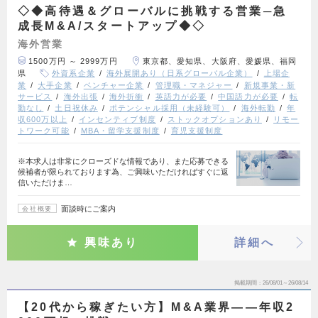
◇◆高待遇＆グローバルに挑戦する営業─急
成長M&A/スタートアップ◆◇
海外営業
1500万円 ～ 2999万円
東京都、愛知県、大阪府、愛媛県、福岡
県
外資系企業
海外展開あり（日系グローバル企業）
上場企
業
大手企業
ベンチャー企業
管理職・マネジャー
新規事業・新
サービス
海外出張
海外折衝
英語力が必要
中国語力が必要
転
勤なし
土日祝休み
ポテンシャル採用（未経験可）
海外転勤
年
収600万以上
インセンティブ制度
ストックオプションあり
リモー
トワーク可能
MBA・留学支援制度
育児支援制度
※本求人は非常にクローズドな情報であり、また応募できる
候補者が限られております為、ご興味いただければすぐに返
信いただけま…
面談時にご案内
会社概要
興味あり
詳細へ
掲載期間
26/08/01～26/08/14
【20代から稼ぎたい方】M&A業界――年収2