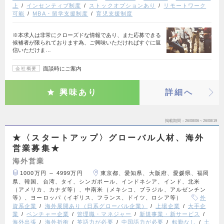
上
インセンティブ制度
ストックオプションあり
リモートワーク
可能
MBA・留学支援制度
育児支援制度
※本求人は非常にクローズドな情報であり、また応募できる
候補者が限られております為、ご興味いただければすぐに返
信いただけま…
面談時にご案内
会社概要
興味あり
詳細へ
掲載期間
26/08/06～26/08/19
★〈スタートアップ〉グローバル人材、海外
営業募集★
海外営業
1000万円 ～ 4999万円
東京都、愛知県、大阪府、愛媛県、福岡
県、韓国、台湾、タイ、シンガポール、インドネシア、インド、北米
（アメリカ、カナダ等）、中南米（メキシコ、ブラジル、アルゼンチン
等）、ヨーロッパ（イギリス、フランス、ドイツ、ロシア等）
外
資系企業
海外展開あり（日系グローバル企業）
上場企業
大手企
業
ベンチャー企業
管理職・マネジャー
新規事業・新サービス
海外出張
海外折衝
英語力が必要
中国語力が必要
転勤なし
土