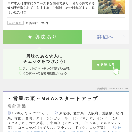
※本求人は非常にクローズドな情報であり、また応募できる
候補者が限られております為、ご興味いただければすぐに返
信いただけま…
面談時にご案内
会社概要
興味あり
詳細へ
興味のある求人に
チェックをつけよう!
興味あり
スカウトのマッチング精度があがる!
その求人への合格可能性がわかる!
掲載期間
26/08/09～26/10/03
～営業の頂～M&A×スタートアップ
海外営業
1500万円 ～ 2999万円
東京都、愛知県、大阪府、愛媛県、福岡
県、韓国、台湾、タイ、シンガポール、インドネシア、インド、北米
（アメリカ、カナダ等）、中南米（メキシコ、ブラジル、アルゼンチン
等）、ヨーロッパ（イギリス、フランス、ドイツ、ロシア等）
外