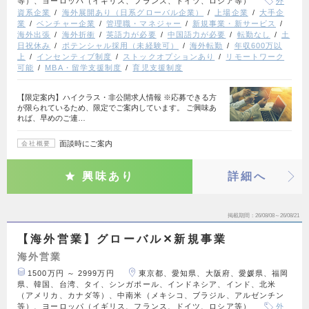
等）、ヨーロッパ（イギリス、フランス、ドイツ、ロシア等）
外
資系企業
海外展開あり（日系グローバル企業）
上場企業
大手企
業
ベンチャー企業
管理職・マネジャー
新規事業・新サービス
海外出張
海外折衝
英語力が必要
中国語力が必要
転勤なし
土
日祝休み
ポテンシャル採用（未経験可）
海外転勤
年収600万以
上
インセンティブ制度
ストックオプションあり
リモートワーク
可能
MBA・留学支援制度
育児支援制度
【限定案内】ハイクラス・非公開求人情報 ※応募できる方
が限られているため、限定でご案内しています。 ご興味あ
れば、早めのご連…
面談時にご案内
会社概要
興味あり
詳細へ
掲載期間
26/08/08～26/08/21
【海外営業】グローバル✕新規事業
海外営業
1500万円 ～ 2999万円
東京都、愛知県、大阪府、愛媛県、福岡
県、韓国、台湾、タイ、シンガポール、インドネシア、インド、北米
（アメリカ、カナダ等）、中南米（メキシコ、ブラジル、アルゼンチン
等）、ヨーロッパ（イギリス、フランス、ドイツ、ロシア等）
外