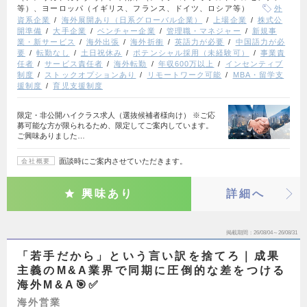
等）、ヨーロッパ（イギリス、フランス、ドイツ、ロシア等）
外
資系企業
海外展開あり（日系グローバル企業）
上場企業
株式公
開準備
大手企業
ベンチャー企業
管理職・マネジャー
新規事
業・新サービス
海外出張
海外折衝
英語力が必要
中国語力が必
要
転勤なし
土日祝休み
ポテンシャル採用（未経験可）
事業責
任者
サービス責任者
海外転勤
年収600万以上
インセンティブ
制度
ストックオプションあり
リモートワーク可能
MBA・留学支
援制度
育児支援制度
限定・非公開ハイクラス求人（選抜候補者様向け） ※ご応
募可能な方が限られるため、限定してご案内しています。
ご興味ありました…
面談時にご案内させていただきます。
会社概要
興味あり
詳細へ
掲載期間
26/08/04～26/08/31
「若手だから」という言い訳を捨てろ｜成果
主義のM&A業界で同期に圧倒的な差をつける
海外M&A🎯✅
海外営業