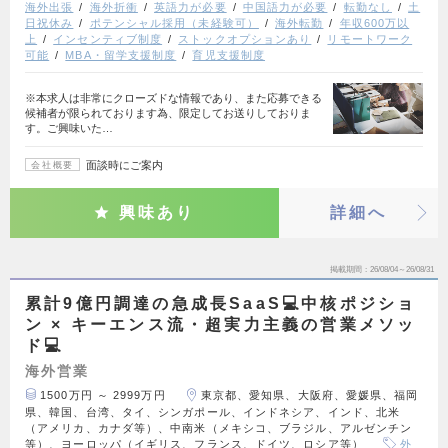
海外出張
海外折衝
英語力が必要
中国語力が必要
転勤なし
土
日祝休み
ポテンシャル採用（未経験可）
海外転勤
年収600万以
上
インセンティブ制度
ストックオプションあり
リモートワーク
可能
MBA・留学支援制度
育児支援制度
※本求人は非常にクローズドな情報であり、また応募できる
候補者が限られております為、限定してお送りしておりま
す。ご興味いた…
面談時にご案内
会社概要
興味あり
詳細へ
掲載期間
26/08/04～26/08/31
累計9億円調達の急成長SaaS💻中核ポジショ
ン × キーエンス流・超実力主義の営業メソッ
ド💻
海外営業
1500万円 ～ 2999万円
東京都、愛知県、大阪府、愛媛県、福岡
県、韓国、台湾、タイ、シンガポール、インドネシア、インド、北米
（アメリカ、カナダ等）、中南米（メキシコ、ブラジル、アルゼンチン
等）、ヨーロッパ（イギリス、フランス、ドイツ、ロシア等）
外