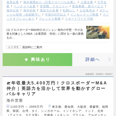
資系企業
海外展開あり（日系グローバル企業）
上場企業
大手企
業
ベンチャー企業
管理職・マネジャー
新規事業・新サービス
海外出張
海外折衝
英語力が必要
転勤なし
土日祝休み
ポテン
シャル採用（未経験可）
年収600万以上
インセンティブ制度
スト
ックオプションあり
フレックス勤務
リモートワーク可能
(1) クロスボーダーM&A仲介ポジション 海外の中堅・中小企
業を対象としたM&A（企業買収・売却）に関する一連の業務
をお…
面談時にご案内
会社概要
興味あり
詳細へ
掲載期間
26/08/04～26/08/17
🛫年収最大5,400万円！クロスボーダーM&A
仲介｜英語力を活かして世界を動かすグロー
バルキャリア
海外営業
1100万円 ～ 2999万円
東京都、愛知県、大阪府、愛媛県、福岡
県、韓国、台湾、タイ、シンガポール、インドネシア、インド、北米
（アメリカ、カナダ等）、中南米（メキシコ、ブラジル、アルゼンチン