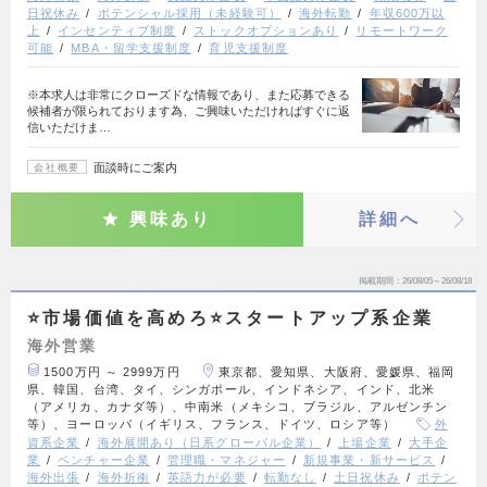
日祝休み
ポテンシャル採用（未経験可）
海外転勤
年収600万以
上
インセンティブ制度
ストックオプションあり
リモートワーク
可能
MBA・留学支援制度
育児支援制度
※本求人は非常にクローズドな情報であり、また応募できる
候補者が限られております為、ご興味いただければすぐに返
信いただけま…
面談時にご案内
会社概要
興味あり
詳細へ
掲載期間
26/08/05～26/08/18
⭐市場価値を高めろ⭐スタートアップ系企業
海外営業
1500万円 ～ 2999万円
東京都、愛知県、大阪府、愛媛県、福岡
県、韓国、台湾、タイ、シンガポール、インドネシア、インド、北米
（アメリカ、カナダ等）、中南米（メキシコ、ブラジル、アルゼンチン
等）、ヨーロッパ（イギリス、フランス、ドイツ、ロシア等）
外
資系企業
海外展開あり（日系グローバル企業）
上場企業
大手企
業
ベンチャー企業
管理職・マネジャー
新規事業・新サービス
海外出張
海外折衝
英語力が必要
転勤なし
土日祝休み
ポテン