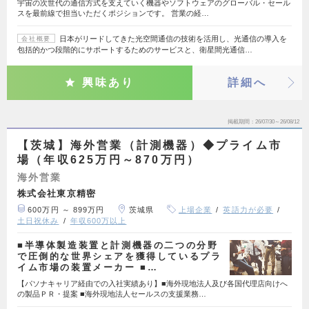
宇宙の次世代の通信方式を支えていく機器やソフトウェアのグローバル・セール
スを最前線で担当いただくポジションです。 営業の経…
日本がリードしてきた光空間通信の技術を活用し、光通信の導入を
会社概要
包括的かつ段階的にサポートするためのサービスと、衛星間光通信…
興味あり
詳細へ
掲載期間
26/07/30～26/08/12
【茨城】海外営業（計測機器）◆プライム市
場（年収625万円～870万円）
海外営業
株式会社東京精密
600万円 ～ 899万円
茨城県
上場企業
英語力が必要
土日祝休み
年収600万以上
■半導体製造装置と計測機器の二つの分野
で圧倒的な世界シェアを獲得しているプラ
イム市場の装置メーカー ■…
【パソナキャリア経由での入社実績あり】■海外現地法人及び各国代理店向けへ
の製品ＰＲ・提案 ■海外現地法人セールスの支援業務…