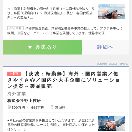
＜【急募】計測機器の海外向け営業（主に海外現地法人、及
び、各国代理店向け）＞ 海外現地法人、及び、各国代理店
向けへの製品Ｐ…
半導体製造装置、精密測定機器を事業の柱として、アジアを中心に
会社概要
欧州、米国など、グローバルに事業を展開しています。世界中の優…
興味あり
詳細へ
掲載期間
26/08/06～26/08/19
【茨城：転勤無】海外・国内営業／働
NEW
きやすさ◎／国内外大手企業にソリューショ
ン提案～製品販売
海外営業
株式会社野上技研
500万円 ～ 699万円
茨城県
■同社商品の営業業務を担当していただきます。 次世代二次
電池の研究開発者のニーズを把握し、同社商品のご案内また
はソリューシ…