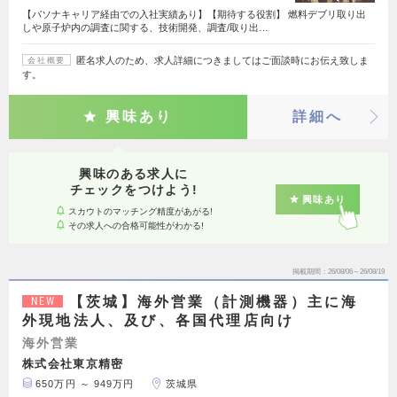
【パソナキャリア経由での入社実績あり】【期待する役割】 燃料デブリ取り出
しや原子炉内の調査に関する、技術開発、調査/取り出…
匿名求人のため、求人詳細につきましてはご面談時にお伝え致しま
会社概要
す。
興味あり
詳細へ
興味のある求人に
チェックをつけよう!
興味あり
スカウトのマッチング精度があがる!
その求人への合格可能性がわかる!
掲載期間
26/08/06～26/08/19
【茨城】海外営業（計測機器）主に海
NEW
外現地法人、及び、各国代理店向け
海外営業
株式会社東京精密
650万円 ～ 949万円
茨城県