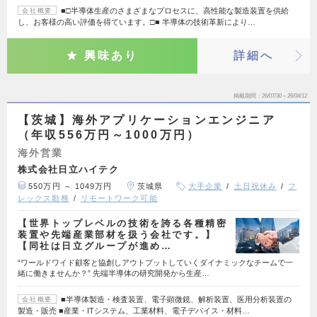
■□半導体生産のさまざまなプロセスに、高性能な製造装置を供給
会社概要
し、お客様の高い評価を得ています。□■ 半導体の技術革新により…
興味あり
詳細へ
掲載期間
26/07/30～26/08/12
【茨城】海外アプリケーションエンジニア
（年収556万円～1000万円）
海外営業
株式会社日立ハイテク
550万円 ～ 1049万円
茨城県
大手企業
土日祝休み
フ
レックス勤務
リモートワーク可能
【世界トップレベルの技術を誇る各種精密
装置や先端産業部材を扱う会社です。】
【同社は日立グループが進め…
“ワールドワイド顧客と協創しアウトプットしていくダイナミックなチームで一
緒に働きませんか？” 先端半導体の研究開発から生産…
■半導体製造・検査装置、電子顕微鏡、解析装置、医用分析装置の
会社概要
製造・販売 ■産業・ITシステム、工業材料、電子デバイス・材料…