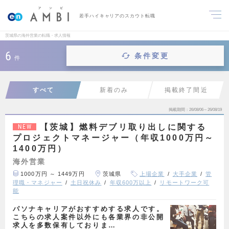
若手ハイキャリアのスカウト転職
茨城県の海外営業の転職・求人情報
6
条件変更
件
すべて
新着のみ
掲載終了間近
掲載期間
26/08/06～26/08/19
【茨城】燃料デブリ取り出しに関する
NEW
プロジェクトマネージャー（年収1000万円～
1400万円）
海外営業
1000万円 ～ 1449万円
茨城県
上場企業
大手企業
管
理職・マネジャー
土日祝休み
年収600万以上
リモートワーク可
能
パソナキャリアがおすすめする求人です。
こちらの求人案件以外にも各業界の非公開
求人を多数保有しておりま…