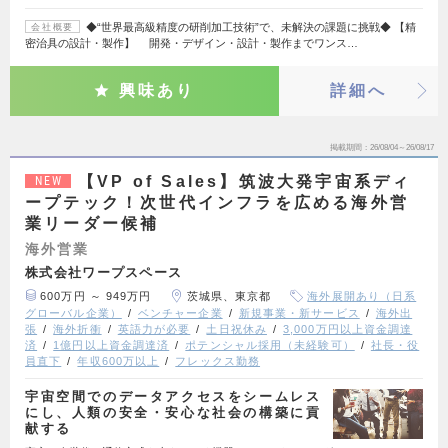
◆“世界最高級精度の研削加工技術”で、未解決の課題に挑戦◆ 【精
会社概要
密治具の設計・製作】 開発・デザイン・設計・製作までワンス…
興味あり
詳細へ
掲載期間
26/08/04～26/08/17
【VP of Sales】筑波大発宇宙系ディ
NEW
ープテック！次世代インフラを広める海外営
業リーダー候補
海外営業
株式会社ワープスペース
600万円 ～ 949万円
茨城県、東京都
海外展開あり（日系
グローバル企業）
ベンチャー企業
新規事業・新サービス
海外出
張
海外折衝
英語力が必要
土日祝休み
3,000万円以上資金調達
済
1億円以上資金調達済
ポテンシャル採用（未経験可）
社長・役
員直下
年収600万以上
フレックス勤務
宇宙空間でのデータアクセスをシームレス
にし、人類の安全・安心な社会の構築に貢
献する