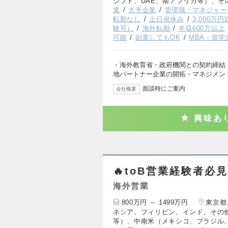
ジプト、UAE、南アフリカ等）、そ
業
大手企業
管理職・マネジャー
転勤なし
土日祝休み
3,000万
験可）
海外転勤
年収600万以上
可能
副業してもOK
MBA・留学
・海外教育省・政府機関との契約締結（
地パートナー企業の開拓・マネジメン
面談時にご案内
会社概要
興味あ
🔥toB営業経験者必
海外営業
800万円 ～ 1499万円
東京都
ネシア、フィリピン、インド、その
等）、中南米（メキシコ、ブラジル