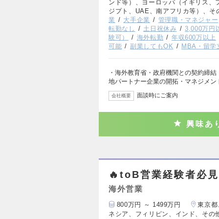
ンド等）、ヨーロッパ（イギリス、
ジプト、UAE、南アフリカ等）、そ
業
大手企業
管理職・マネジャー
転勤なし
土日祝休み
3,000万
験可）
海外転勤
年収600万以上
可能
副業してもOK
MBA・留学
・海外教育省・政府機関との契約締結（
地パートナー企業の開拓・マネジメン
面談時にご案内
会社概要
興味あ
🔥toB営業経験者必
海外営業
800万円 ～ 1499万円
東京都
ネシア、フィリピン、インド、その