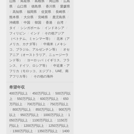
山県
鳥取県
島根県
岡山県
広島
県
山口県
徳島県
香川県
愛媛県
高知県
福岡県
佐賀県
長崎県
熊本県
大分県
宮崎県
鹿児島県
沖縄県
中国
韓国
香港
台湾
タイ
シンガポール
インドネシア
フィリピン
インド
その他アジア
（ベトナム、ミャンマー等）
北米（ア
メリカ、カナダ等）
中南米（メキシ
コ、ブラジル、アルゼンチン等）
オセ
アニア（オーストラリア、ニュージーラ
ンド等）
ヨーロッパ（イギリス、フラ
ンス、ドイツ、ロシア等）
中近東・ア
フリカ（モロッコ、エジプト、UAE、南
アフリカ等）
その他の海外
希望年収
400万円以上
450万円以上
500万円以
上
550万円以上
600万円以上
650
万円以上
700万円以上
750万円以上
800万円以上
850万円以上
900万円
以上
950万円以上
1000万円以上
1
050万円以上
1100万円以上
1150万
円以上
1200万円以上
1250万円以上
1300万円以上
1350万円以上
1400