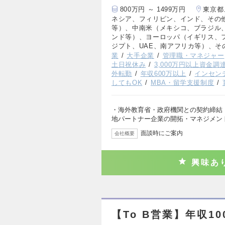
800万円 ～ 1499万円
東京都
ネシア、フィリピン、インド、その
等）、中南米（メキシコ、ブラジル
ンド等）、ヨーロッパ（イギリス、
ジプト、UAE、南アフリカ等）、そ
業
大手企業
管理職・マネジャー
土日祝休み
3,000万円以上資金調
外転勤
年収600万以上
インセン
してもOK
MBA・留学支援制度
・海外教育省・政府機関との契約締結（
地パートナー企業の開拓・マネジメン
面談時にご案内
会社概要
興味あ
【To B営業】年収10