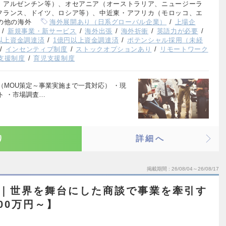
、アルゼンチン等）、オセアニア（オーストラリア、ニュージーラ
フランス、ドイツ、ロシア等）、中近東・アフリカ（モロッコ、エ
の他の海外
海外展開あり（日系グローバル企業）
上場企
新規事業・新サービス
海外出張
海外折衝
英語力が必要
円以上資金調達済
1億円以上資金調達済
ポテンシャル採用（未経
インセンティブ制度
ストックオプションあり
リモートワーク
支援制度
育児支援制度
MOU策定～事業実施まで一貫対応） ・現
ト ・市場調査…
り
詳細へ
掲載期間
26/08/04～26/08/17
ル｜世界を舞台にした商談で事業を牽引す
00万円～】