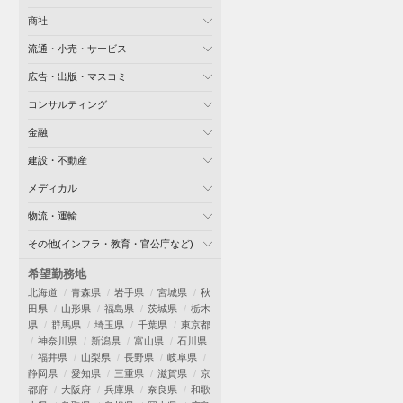
商社
流通・小売・サービス
広告・出版・マスコミ
コンサルティング
金融
建設・不動産
メディカル
物流・運輸
その他(インフラ・教育・官公庁など)
希望勤務地
北海道
青森県
岩手県
宮城県
秋
田県
山形県
福島県
茨城県
栃木
県
群馬県
埼玉県
千葉県
東京都
神奈川県
新潟県
富山県
石川県
福井県
山梨県
長野県
岐阜県
静岡県
愛知県
三重県
滋賀県
京
都府
大阪府
兵庫県
奈良県
和歌