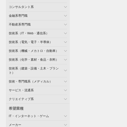
コンサルタント系
金融系専門職
不動産系専門職
技術系（IT・Web・通信系）
技術系（電気・電子・半導体）
技術系（機械・メカトロ・自動車）
技術系（化学・素材・食品・衣料）
技術系（建築・設備・土木・プラン
ト）
技術・専門職系（メディカル）
サービス・流通系
クリエイティブ系
希望業種
IT・インターネット・ゲーム
メーカー