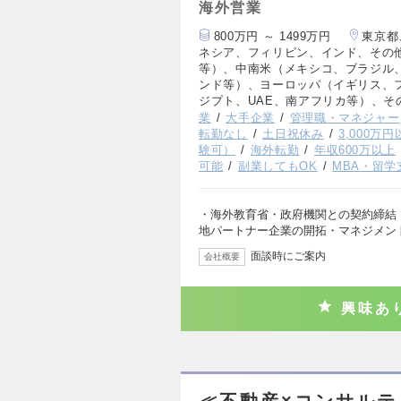
海外営業
800万円 ～ 1499万円
東京都
ネシア、フィリピン、インド、その
等）、中南米（メキシコ、ブラジル
ンド等）、ヨーロッパ（イギリス、
ジプト、UAE、南アフリカ等）、そ
業
大手企業
管理職・マネジャー
転勤なし
土日祝休み
3,000万
験可）
海外転勤
年収600万以上
可能
副業してもOK
MBA・留学
・海外教育省・政府機関との契約締結（
地パートナー企業の開拓・マネジメン
面談時にご案内
会社概要
興味あ
≪不動産×コンサル