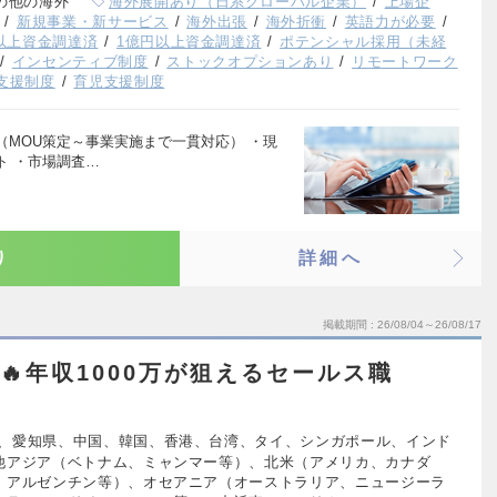
の他の海外
海外展開あり（日系グローバル企業）
上場企
新規事業・新サービス
海外出張
海外折衝
英語力が必要
円以上資金調達済
1億円以上資金調達済
ポテンシャル採用（未経
インセンティブ制度
ストックオプションあり
リモートワーク
支援制度
育児支援制度
MOU策定～事業実施まで一貫対応） ・現
ト ・市場調査…
り
詳細へ
掲載期間
26/08/04～26/08/17
見🔥年収1000万が狙えるセールス職
、愛知県、中国、韓国、香港、台湾、タイ、シンガポール、インド
他アジア（ベトナム、ミャンマー等）、北米（アメリカ、カナダ
、アルゼンチン等）、オセアニア（オーストラリア、ニュージーラ