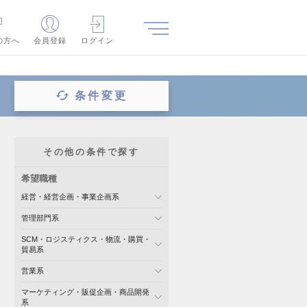
の方へ
会員登録
ログイン
条件変更
その他の条件で探す
希望職種
経営・経営企画・事業企画系
管理部門系
SCM・ロジスティクス・物流・購買・
貿易系
営業系
マーケティング・販促企画・商品開発
系