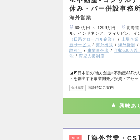
休み・バー併設事務
海外営業
600万円 ～ 1299万円
北海道
ル、インドネシア、フィリピン、イ
（日系グローバル企業）
上場企業
新サービス
海外出張
海外折衝
験可）
事業責任者
年収600万以
能
育児支援制度
◢◤日本初の“地方創生×不動産AM”
トを創出する事業開発／投資・アセッ
面談時にご案内
会社概要
興味あ
【海外営業・C
NEW