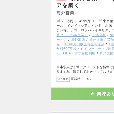
アを築く
海外営業
600万円 ～ 4999万円
東京都
ール、インドネシア、インド、北米
チン等）、ヨーロッパ（イギリス、
系グローバル企業）
上場企業
大
ービス
海外出張
海外折衝
英
み
3,000万円以上資金調達済
1
年収600万以上
インセンティブ制
K
MBA・留学支援制度
育児支援
※本求人は非常にクローズドな情報で
ります為、限定してお送りしておりま
面談時にご案内
会社概要
興味あ