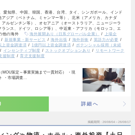
、愛知県、中国、韓国、香港、台湾、タイ、シンガポール、インド
他アジア（ベトナム、ミャンマー等）、北米（アメリカ、カナダ
、アルゼンチン等）、オセアニア（オーストラリア、ニュージーラ
フランス、ドイツ、ロシア等）、中近東・アフリカ（モロッコ、エ
の他の海外
海外展開あり（日系グローバル企業）
上場企
新規事業・新サービス
海外出張
海外折衝
英語力が必要
円以上資金調達済
1億円以上資金調達済
ポテンシャル採用（未経
インセンティブ制度
ストックオプションあり
リモートワーク
支援制度
育児支援制度
MOU策定～事業実施まで一貫対応） ・現
ト ・市場調査…
り
詳細へ
掲載期間
26/08/04～26/08/17
ティング≫物流・ホテル・海外投資【土日