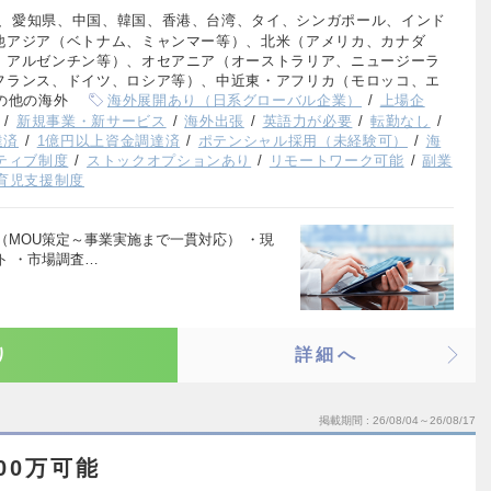
、愛知県、中国、韓国、香港、台湾、タイ、シンガポール、インド
他アジア（ベトナム、ミャンマー等）、北米（アメリカ、カナダ
、アルゼンチン等）、オセアニア（オーストラリア、ニュージーラ
フランス、ドイツ、ロシア等）、中近東・アフリカ（モロッコ、エ
の他の海外
海外展開あり（日系グローバル企業）
上場企
新規事業・新サービス
海外出張
英語力が必要
転勤なし
達済
1億円以上資金調達済
ポテンシャル採用（未経験可）
海
ティブ制度
ストックオプションあり
リモートワーク可能
副業
育児支援制度
MOU策定～事業実施まで一貫対応） ・現
ト ・市場調査…
り
詳細へ
掲載期間
26/08/04～26/08/17
00万可能