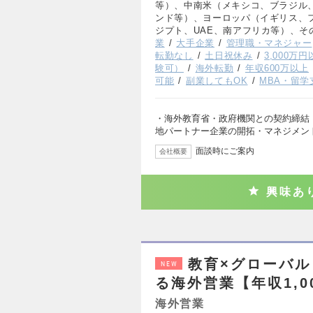
等）、中南米（メキシコ、ブラジル
ンド等）、ヨーロッパ（イギリス、
ジプト、UAE、南アフリカ等）、そ
業
大手企業
管理職・マネジャー
転勤なし
土日祝休み
3,000万
験可）
海外転勤
年収600万以上
可能
副業してもOK
MBA・留学
・海外教育省・政府機関との契約締結（
地パートナー企業の開拓・マネジメン
面談時にご案内
会社概要
興味あ
教育×グローバ
NEW
る海外営業【年収1,0
海外営業