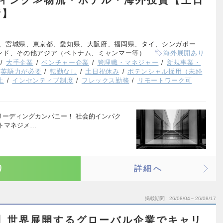
所】
、宮城県、東京都、愛知県、大阪府、福岡県、タイ、シンガポー
ンド、その他アジア（ベトナム、ミャンマー等）
海外展開あり
大手企業
ベンチャー企業
管理職・マネジャー
新規事業・
英語力が必要
転勤なし
土日祝休み
ポテンシャル採用（未経
上
インセンティブ制度
フレックス勤務
リモートワーク可
のリーディングカンパニー！ 社会的インパク
トマネジメ…
り
詳細へ
掲載期間
26/08/04～26/08/17
S】世界展開するグローバル企業でキャリ