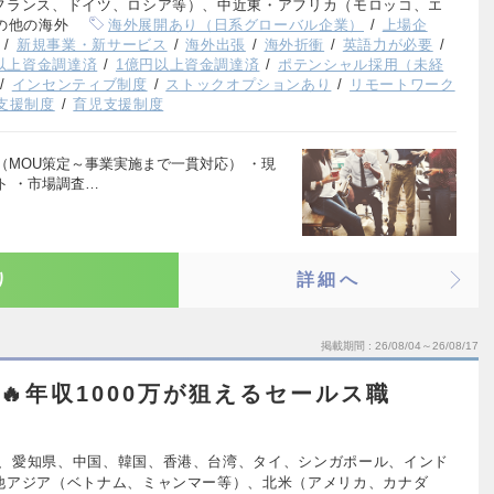
フランス、ドイツ、ロシア等）、中近東・アフリカ（モロッコ、エ
の他の海外
海外展開あり（日系グローバル企業）
上場企
新規事業・新サービス
海外出張
海外折衝
英語力が必要
円以上資金調達済
1億円以上資金調達済
ポテンシャル採用（未経
インセンティブ制度
ストックオプションあり
リモートワーク
支援制度
育児支援制度
MOU策定～事業実施まで一貫対応） ・現
ト ・市場調査…
り
詳細へ
掲載期間
26/08/04～26/08/17
見🔥年収1000万が狙えるセールス職
、愛知県、中国、韓国、香港、台湾、タイ、シンガポール、インド
他アジア（ベトナム、ミャンマー等）、北米（アメリカ、カナダ