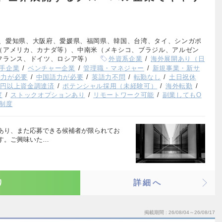
、愛知県、大阪府、愛媛県、福岡県、韓国、台湾、タイ、シンガポ
（アメリカ、カナダ等）、中南米（メキシコ、ブラジル、アルゼン
フランス、ドイツ、ロシア等）
外資系企業
海外展開あり（日
手企業
ベンチャー企業
管理職・マネジャー
新規事業・新サ
語力が必要
中国語力が必要
英語力不問
転勤なし
土日祝休
億円以上資金調達済
ポテンシャル採用（未経験可）
海外転勤
度
ストックオプションあり
リモートワーク可能
副業してもO
制度
あり、また応募できる候補者が限られてお
す。ご興味いた…
り
詳細へ
掲載期間
26/08/04～26/08/17