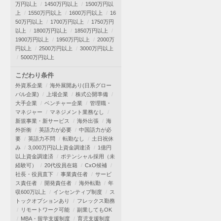
万円以上
1450万円以上
1500万円以
上
1550万円以上
1600万円以上
16
50万円以上
1700万円以上
1750万円
以上
1800万円以上
1850万円以上
1900万円以上
1950万円以上
2000万
円以上
2500万円以上
3000万円以上
5000万円以上
こだわり条件
外資系企業
海外展開あり(日系グロー
バル企業)
上場企業
株式公開準備
大手企業
ベンチャー企業
管理職・
マネジャー
マネジメント業務なし
新規事業・新サービス
海外出張
海
外折衝
英語力が必要
中国語力が必
要
英語力不問
転勤なし
土日祝休
み
3,000万円以上資金調達済
1億円
以上資金調達済
ポテンシャル採用（未
経験可）
20代役員在籍
CxO候補
社長・役員直下
事業責任者
サービ
ス責任者
開発責任者
海外転勤
年
収600万以上
インセンティブ制度
ス
トックオプションあり
フレックス勤務
リモートワーク可能
副業してもOK
MBA・留学支援制度
育児支援制度