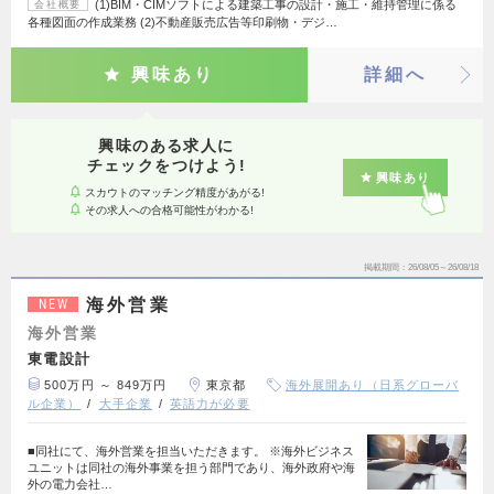
(1)BIM・CIMソフトによる建築工事の設計・施工・維持管理に係る
会社概要
各種図面の作成業務 (2)不動産販売広告等印刷物・デジ…
興味あり
詳細へ
興味のある求人に
チェックをつけよう!
興味あり
スカウトのマッチング精度があがる!
その求人への合格可能性がわかる!
掲載期間
26/08/05～26/08/18
海外営業
NEW
海外営業
東電設計
500万円 ～ 849万円
東京都
海外展開あり（日系グローバ
ル企業）
大手企業
英語力が必要
■同社にて、海外営業を担当いただきます。 ※海外ビジネス
ユニットは同社の海外事業を担う部門であり、海外政府や海
外の電力会社…