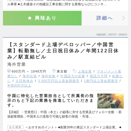
ル事業 ■土木建築その他建設工事全般に関する業務ならびにコンサ…
興味あり
詳細へ
掲載期間
26/07/27～26/08/13
【スタンダード上場デベロッパー／中国営
業】転勤無し／土日祝日休み／年間122日休
み／駅直結ビル
海外営業
600万円 ～ 1049万円
東京都
上場企業
マネジメント業
務なし
海外出張
海外折衝
中国語力が必要
英語力不問
転勤な
し
土日祝休み
3,000万円以上資金調達済
1億円以上資金調達済
年収600万以上
中国に特化した営業担当として所属長の指
示のもと下記の業務を推進していただきま
す。
【詳細】 ・営業窓口：中国（本土）の顧客に対する営業及びフォロー全般 ・新
規顧客開拓：中国本土の直取引可能な顧客の発掘 ・市場…
＜おすすめポイント＞ ■創業30年の東証スタンダード上場企業。 ■
会社概要