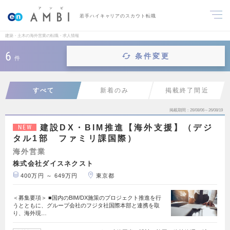
若手ハイキャリアのスカウト転職
建築・土木の海外営業の転職・求人情報
6
条件変更
件
すべて
新着のみ
掲載終了間近
掲載期間
26/08/06～26/08/19
建設DX・BIM推進【海外支援】（デジ
NEW
タル1部 ファミリ課国際）
海外営業
株式会社ダイスネクスト
400万円 ～ 649万円
東京都
＜募集要項＞ ■国内のBIM/DX施策のプロジェクト推進を行
うとともに、グループ会社のフジタ社国際本部と連携を取
り、海外現…