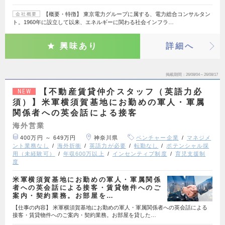
【概要・特徴】 東京電力グループに属する、電力総合コンサルタン
会社概要
ト。1960年に設立して以来、エネルギーに関わる社会インフラ…
興味あり
詳細へ
掲載期間
26/08/04～26/08/17
【不動産賃貸仲介スタッフ（英語力必
NEW
須）】米軍横須賀基地にお勤めの軍人・軍属
関係者への英会話による接客
海外営業
400万円 ～ 649万円
神奈川県
ベンチャー企業
マネジメ
ント業務なし
海外折衝
英語力が必要
転勤なし
ポテンシャル採
用（未経験可）
年収600万以上
インセンティブ制度
育児支援制
度
米軍横須賀基地にお勤めの軍人・軍属関係
者への英会話による接客・賃貸物件へのご
案内・契約業務。お部屋を…
【仕事の内容】 米軍横須賀基地にお勤めの軍人・軍属関係者への英会話による
接客・賃貸物件へのご案内・契約業務。お部屋を貸した…