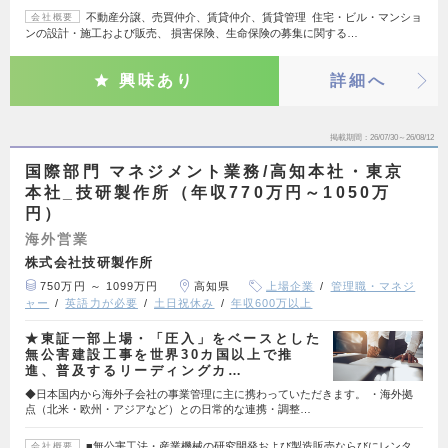
不動産分譲、売買仲介、賃貸仲介、賃貸管理 住宅・ビル・マンショ
会社概要
ンの設計・施工および販売、 損害保険、生命保険の募集に関する…
興味あり
詳細へ
掲載期間
26/07/30～26/08/12
国際部門 マネジメント業務/高知本社・東京
本社_技研製作所（年収770万円～1050万
円）
海外営業
株式会社技研製作所
750万円 ～ 1099万円
高知県
上場企業
管理職・マネジ
ャー
英語力が必要
土日祝休み
年収600万以上
★東証一部上場・「圧入」をベースとした
無公害建設工事を世界30カ国以上で推
進、普及するリーディングカ…
◆日本国内から海外子会社の事業管理に主に携わっていただきます。 ・海外拠
点（北米・欧州・アジアなど）との日常的な連携・調整…
■無公害工法・産業機械の研究開発および製造販売ならびにレンタ
会社概要