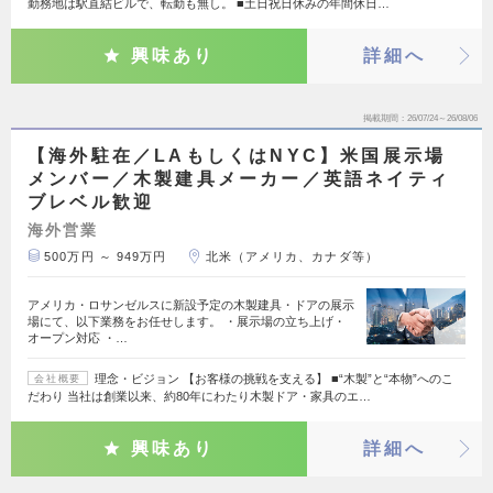
勤務地は駅直結ビルで、転勤も無し。 ■土日祝日休みの年間休日…
興味あり
詳細へ
掲載期間
26/07/24～26/08/06
【海外駐在／LAもしくはNYC】米国展示場
メンバー／木製建具メーカー／英語ネイティ
ブレベル歓迎
海外営業
500万円 ～ 949万円
北米（アメリカ、カナダ等）
アメリカ・ロサンゼルスに新設予定の木製建具・ドアの展示
場にて、以下業務をお任せします。 ・展示場の立ち上げ・
オープン対応 ・…
理念・ビジョン 【お客様の挑戦を支える】 ■“木製”と“本物”へのこ
会社概要
だわり 当社は創業以来、約80年にわたり木製ドア・家具のエ…
興味あり
詳細へ