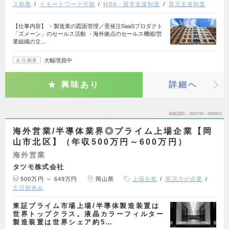
ス勤務
リモートワーク可能
MBA・留学支援制度
育児支援制度
【仕事内容】 ・製造業の図面管理／受発注SaaSプロダクト
「ズメーン」のセールス活動 ・海外拠点のセールス機能/営
業組織の立…
大幅増員中
会社概要
興味あり
詳細へ
掲載期間
26/07/30～26/08/12
海外営業/半導体業界◎プライム上場企業【岡
山市北区】（年収500万円～600万円）
海外営業
タツモ株式会社
500万円 ～ 649万円
岡山県
上場企業
英語力が必要
土日祝休み
東証プライム市場上場/半導体製造装置は
世界トップクラス。液晶カラーフィルター
製造装置は世界シェア約5…