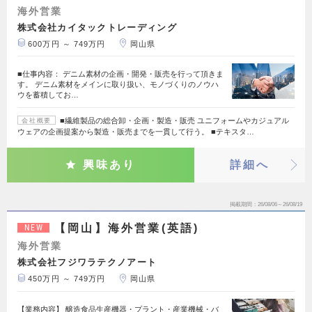
海外営業
株式会社カイタックトレーディング
600万円 ～ 749万円
岡山県
■仕事内容： デニム素材の企画・開発・販売を行って頂きま
す。 デニム素材をメインに取り扱い、モノづくりのノウハ
ウを蓄積してお…
■繊維製品の総合卸・企画・製造・販売 ユニフォームやカジュアル
会社概要
ウェアの企画提案から製造・販売までを一貫して行う。 ■テキスタ…
興味あり
詳細へ
掲載期間
26/08/06～26/08/19
【岡山】海外営業(英語)
NEW
海外営業
株式会社フジワラテクノアート
450万円 ～ 749万円
岡山県
【業務内容】 醸造食品生産機器・プラント・産業機械・バ