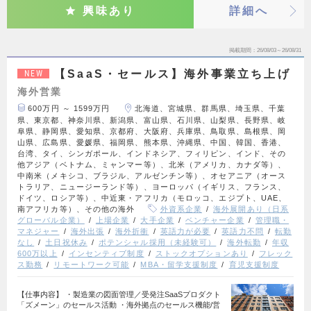
興味あり
詳細へ
掲載期間
26/08/03～26/08/31
【SaaS・セールス】海外事業立ち上げ
NEW
海外営業
600万円 ～ 1599万円
北海道、宮城県、群馬県、埼玉県、千葉
県、東京都、神奈川県、新潟県、富山県、石川県、山梨県、長野県、岐
阜県、静岡県、愛知県、京都府、大阪府、兵庫県、鳥取県、島根県、岡
山県、広島県、愛媛県、福岡県、熊本県、沖縄県、中国、韓国、香港、
台湾、タイ、シンガポール、インドネシア、フィリピン、インド、その
他アジア（ベトナム、ミャンマー等）、北米（アメリカ、カナダ等）、
中南米（メキシコ、ブラジル、アルゼンチン等）、オセアニア（オース
トラリア、ニュージーランド等）、ヨーロッパ（イギリス、フランス、
ドイツ、ロシア等）、中近東・アフリカ（モロッコ、エジプト、UAE、
南アフリカ等）、その他の海外
外資系企業
海外展開あり（日系
グローバル企業）
上場企業
大手企業
ベンチャー企業
管理職・
マネジャー
海外出張
海外折衝
英語力が必要
英語力不問
転勤
なし
土日祝休み
ポテンシャル採用（未経験可）
海外転勤
年収
600万以上
インセンティブ制度
ストックオプションあり
フレック
ス勤務
リモートワーク可能
MBA・留学支援制度
育児支援制度
【仕事内容】 ・製造業の図面管理／受発注SaaSプロダクト
「ズメーン」のセールス活動 ・海外拠点のセールス機能/営