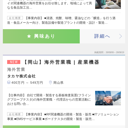
イオ関連機器の海外営業をお任せ致します。地域によって異
なる食品加工法…
【事業内容】 ■清酒、焼酎、味噌、醤油などの「醸造」を行う酒
会社概要
造・食品メーカー向け、製造設備や製造プラントの開発・設計・製造…
興味あり
詳細へ
掲載期間
26/08/06～26/08/19
【岡山】海外営業職 | 産業機器
NEW
海外営業
タカヤ株式会社
400万円 ～ 549万円
岡山県
【仕事内容】 自社で開発・製造する基板検査装置(フライン
グプローブテスタ)の海外営業職 ・代理店からの営業活動に
おける問い合…
【事業内容】 ■RF関連機器の開発・製造・販売 ■ITソリューション
会社概要
事業 ■EMSサービス事業 ■ボードテスタの開発・製造・販売…