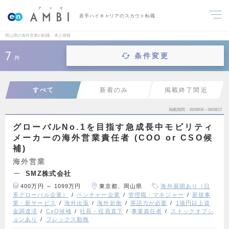
若手ハイキャリアのスカウト転職
岡山県の海外営業の転職・求人情報
7
条件変更
件
すべて
新着のみ
掲載終了間近
掲載期間
26/08/04～26/08/17
グローバルNo.1を目指す急成長中モビリティ
メーカーの海外営業責任者 (COO or CSO候
補)
海外営業
SMZ株式会社
400万円 ～ 1099万円
東京都、岡山県
海外展開あり（日
系グローバル企業）
ベンチャー企業
管理職・マネジャー
新規事
業・新サービス
海外出張
海外折衝
英語力が必要
1億円以上資
金調達済
CxO候補
社長・役員直下
事業責任者
ストックオプシ
ョンあり
フレックス勤務