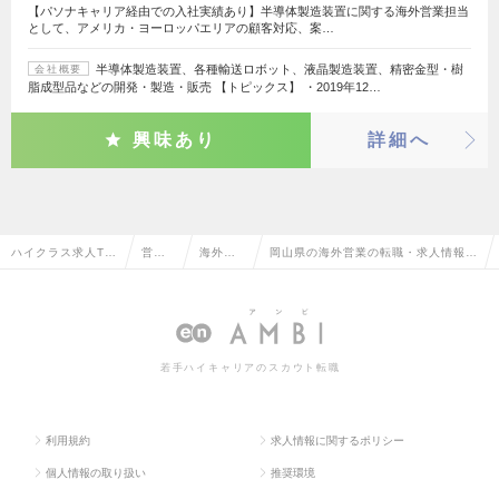
【パソナキャリア経由での入社実績あり】半導体製造装置に関する海外営業担当
として、アメリカ・ヨーロッパエリアの顧客対応、案…
半導体製造装置、各種輸送ロボット、液晶製造装置、精密金型・樹
会社概要
脂成型品などの開発・製造・販売 【トピックス】 ・2019年12…
興味あり
詳細へ
ハイクラス求人TO
営業
海外営
岡山県の海外営業の転職・求人情報一
P
系
業
覧
若手ハイキャリアのスカウト転職
利用規約
求人情報に関するポリシー
個人情報の取り扱い
推奨環境