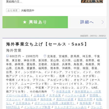
業組織の立…
大幅増員中
会社概要
興味あり
詳細へ
掲載期間
26/07/31～26/08/13
海外事業立ち上げ【セールス・SaaS】
海外営業
600万円 ～ 1599万円
北海道、宮城県、群馬県、埼玉県、千葉
県、東京都、神奈川県、新潟県、富山県、石川県、山梨県、長野県、岐
阜県、静岡県、愛知県、京都府、大阪府、兵庫県、鳥取県、島根県、岡
山県、広島県、愛媛県、福岡県、熊本県、沖縄県、中国、韓国、香港、
台湾、タイ、シンガポール、インドネシア、フィリピン、インド、その
他アジア（ベトナム、ミャンマー等）、北米（アメリカ、カナダ等）、
中南米（メキシコ、ブラジル、アルゼンチン等）、オセアニア（オース
トラリア、ニュージーランド等）、ヨーロッパ（イギリス、フランス、
ドイツ、ロシア等）、中近東・アフリカ（モロッコ、エジプト、UAE、
南アフリカ等）、その他の海外
外資系企業
海外展開あり（日系
グローバル企業）
上場企業
大手企業
ベンチャー企業
管理職・
マネジャー
海外出張
海外折衝
英語力が必要
英語力不問
転勤
なし
土日祝休み
ポテンシャル採用（未経験可）
海外転勤
年収
600万以上
インセンティブ制度
ストックオプションあり
フレック