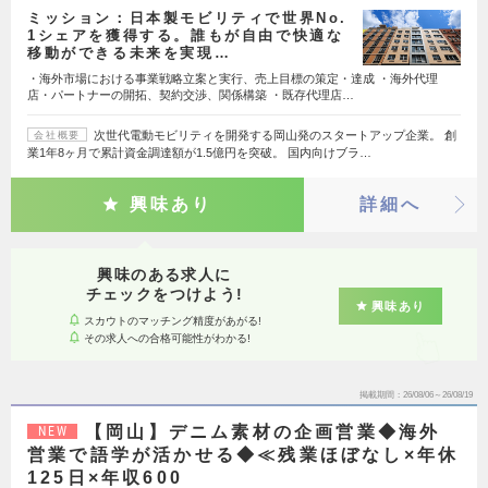
ミッション：日本製モビリティで世界No.
1シェアを獲得する。誰もが自由で快適な
移動ができる未来を実現…
・海外市場における事業戦略立案と実行、売上目標の策定・達成 ・海外代理
店・パートナーの開拓、契約交渉、関係構築 ・既存代理店…
次世代電動モビリティを開発する岡山発のスタートアップ企業。 創
会社概要
業1年8ヶ月で累計資金調達額が1.5億円を突破。 国内向けブラ…
興味あり
詳細へ
興味のある求人に
チェックをつけよう!
興味あり
スカウトのマッチング精度があがる!
その求人への合格可能性がわかる!
掲載期間
26/08/06～26/08/19
【岡山】デニム素材の企画営業◆海外
NEW
営業で語学が活かせる◆≪残業ほぼなし×年休
125日×年収600