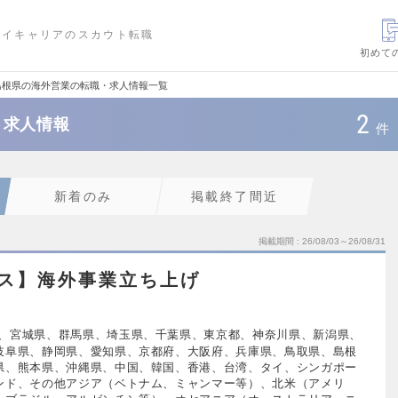
ハイキャリアのスカウト転職
初めて
島根県の海外営業の転職・求人情報一覧
2
・求人情報
件
新着のみ
掲載終了間近
掲載期間
26/08/03～26/08/31
ルス】海外事業立ち上げ
、宮城県、群馬県、埼玉県、千葉県、東京都、神奈川県、新潟県、
岐阜県、静岡県、愛知県、京都府、大阪府、兵庫県、鳥取県、島根
県、熊本県、沖縄県、中国、韓国、香港、台湾、タイ、シンガポー
ンド、その他アジア（ベトナム、ミャンマー等）、北米（アメリ