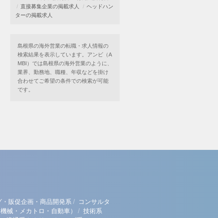
直接募集企業の掲載求人
ヘッドハン
ターの掲載求人
島根県の海外営業の転職・求人情報の
検索結果を表示しています。アンビ（A
MBI）では島根県の海外営業のように、
業界、勤務地、職種、年収などを掛け
合わせてご希望の条件での検索が可能
です。
/
グ・販促企画・商品開発系
コンサルタ
/
（機械・メカトロ・自動車）
技術系