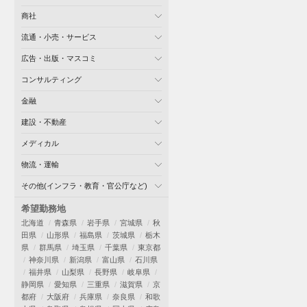
商社
流通・小売・サービス
広告・出版・マスコミ
コンサルティング
金融
建設・不動産
メディカル
物流・運輸
その他(インフラ・教育・官公庁など)
希望勤務地
北海道
青森県
岩手県
宮城県
秋
田県
山形県
福島県
茨城県
栃木
県
群馬県
埼玉県
千葉県
東京都
神奈川県
新潟県
富山県
石川県
福井県
山梨県
長野県
岐阜県
静岡県
愛知県
三重県
滋賀県
京
都府
大阪府
兵庫県
奈良県
和歌