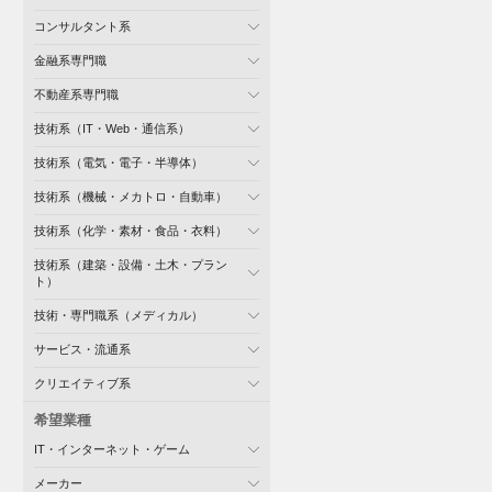
コンサルタント系
金融系専門職
不動産系専門職
技術系（IT・Web・通信系）
技術系（電気・電子・半導体）
技術系（機械・メカトロ・自動車）
技術系（化学・素材・食品・衣料）
技術系（建築・設備・土木・プラン
ト）
技術・専門職系（メディカル）
サービス・流通系
クリエイティブ系
希望業種
IT・インターネット・ゲーム
メーカー