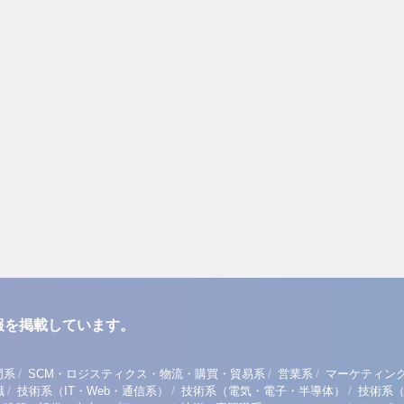
報を掲載しています。
/
/
/
門系
SCM・ロジスティクス・物流・購買・貿易系
営業系
マーケティン
/
/
/
職
技術系（IT・Web・通信系）
技術系（電気・電子・半導体）
技術系