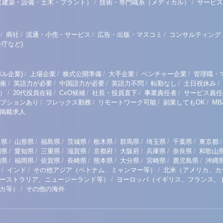
/
/
（建築・設備・土木・プラント）
技術・専門職系（メディカル）
サービス
/
/
/
/
商社
流通・小売・サービス
広告・出版・マスコミ
コンサルティング
庁など)
/
/
/
/
/
ル企業)
上場企業
株式公開準備
大手企業
ベンチャー企業
管理職・
/
/
/
/
/
/
衝
英語力が必要
中国語力が必要
英語力不問
転勤なし
土日祝休み
/
/
/
/
/
）
20代役員在籍
CxO候補
社長・役員直下
事業責任者
サービス責任
/
/
/
/
プションあり
フレックス勤務
リモートワーク可能
副業してもOK
M
掲載求人
/
/
/
/
/
/
/
/
/
田県
山形県
福島県
茨城県
栃木県
群馬県
埼玉県
千葉県
東京都
/
/
/
/
/
/
/
/
岡県
愛知県
三重県
滋賀県
京都府
大阪府
兵庫県
奈良県
和歌山
/
/
/
/
/
/
/
/
知県
福岡県
佐賀県
長崎県
熊本県
大分県
宮崎県
鹿児島県
沖縄
/
/
/
インド
その他アジア（ベトナム、ミャンマー等）
北米（アメリカ、カ
/
ーストラリア、ニュージーランド等）
ヨーロッパ（イギリス、フランス、
/
リカ等）
その他の海外