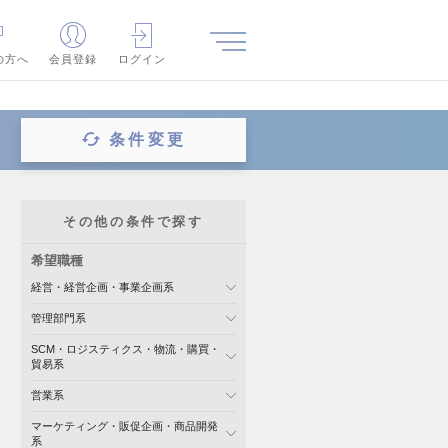
の方へ
会員登録
ログイン
条件変更
その他の条件で探す
希望職種
経営・経営企画・事業企画系
管理部門系
SCM・ロジスティクス・物流・購買・
貿易系
営業系
マーケティング・販促企画・商品開発
系