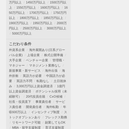
万円以上
1450万円以上
1500万円以
上
1550万円以上
1600万円以上
16
50万円以上
1700万円以上
1750万円
以上
1800万円以上
1850万円以上
1900万円以上
1950万円以上
2000万
円以上
2500万円以上
3000万円以上
5000万円以上
こだわり条件
外資系企業
海外展開あり(日系グロー
バル企業)
上場企業
株式公開準備
大手企業
ベンチャー企業
管理職・
マネジャー
マネジメント業務なし
新規事業・新サービス
海外出張
海
外折衝
英語力が必要
中国語力が必
要
英語力不問
転勤なし
土日祝休
み
3,000万円以上資金調達済
1億円
以上資金調達済
ポテンシャル採用（未
経験可）
20代役員在籍
CxO候補
社長・役員直下
事業責任者
サービ
ス責任者
開発責任者
海外転勤
年
収600万以上
インセンティブ制度
ス
トックオプションあり
フレックス勤務
リモートワーク可能
副業してもOK
MBA・留学支援制度
育児支援制度