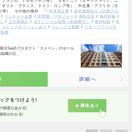
、ブラジル、アルゼンチン等）、オセアニア（オーストラリア、ニ
イギリス、フランス、ドイツ、ロシア等）、中近東・アフリカ（モ
カ等）、その他の海外
外資系企業
海外展開あり（日系グロ
ベンチャー企業
管理職・マネジャー
海外出張
海外折衝
し
土日祝休み
ポテンシャル採用（未経験可）
海外転勤
年
ストックオプションあり
フレックス勤務
リモートワーク可
援制度
発注SaaSプロダクト「ズメーン」のセール
業組織の立…
り
詳細へ
ックをつけよう!
興味あり
グ精度があがる!
能性がわかる!
掲載期間
26/07/31～26/08/13