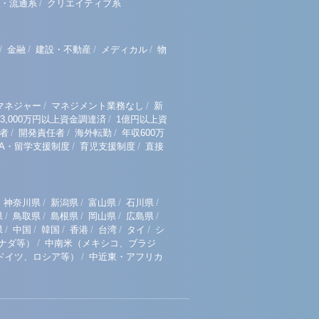
/
・流通系
クリエイティブ系
/
/
/
/
金融
建設・不動産
メディカル
物
/
/
マネジャー
マネジメント業務なし
新
/
3,000万円以上資金調達済
1億円以上資
/
/
/
者
開発責任者
海外転勤
年収600万
/
/
BA・留学支援制度
育児支援制度
直接
/
/
/
/
神奈川県
新潟県
富山県
石川県
/
/
/
/
/
県
鳥取県
島根県
岡山県
広島県
/
/
/
/
/
/
県
中国
韓国
香港
台湾
タイ
シ
/
ナダ等）
中南米（メキシコ、ブラジ
/
ドイツ、ロシア等）
中近東・アフリカ