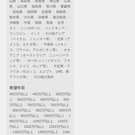
山県
鳥取県
島根県
岡山県
広島
県
山口県
徳島県
香川県
愛媛県
高知県
福岡県
佐賀県
長崎県
熊本県
大分県
宮崎県
鹿児島県
沖縄県
中国
韓国
香港
台湾
タイ
シンガポール
インドネシア
フィリピン
インド
その他アジア
（ベトナム、ミャンマー等）
北米（ア
メリカ、カナダ等）
中南米（メキシ
コ、ブラジル、アルゼンチン等）
オセ
アニア（オーストラリア、ニュージーラ
ンド等）
ヨーロッパ（イギリス、フラ
ンス、ドイツ、ロシア等）
中近東・ア
フリカ（モロッコ、エジプト、UAE、南
アフリカ等）
その他の海外
希望年収
400万円以上
450万円以上
500万円以
上
550万円以上
600万円以上
650
万円以上
700万円以上
750万円以上
800万円以上
850万円以上
900万円
以上
950万円以上
1000万円以上
1
050万円以上
1100万円以上
1150万
円以上
1200万円以上
1250万円以上
1300万円以上
1350万円以上
1400