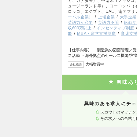
カ、カナダ等）、中南米（メキシコ
ュージーランド等）、ヨーロッパ（
ロッコ、エジプト、UAE、南アフリ
ーバル企業）
上場企業
大手企業
英語力が必要
英語力不問
転勤な
収600万以上
インセンティブ制度
能
MBA・留学支援制度
育児支
【仕事内容】 ・製造業の図面管理／受
ス活動 ・海外拠点のセールス機能/営
大幅増員中
会社概要
興味あ
興味のある求人にチェ
スカウトのマッチン
その求人への合格可