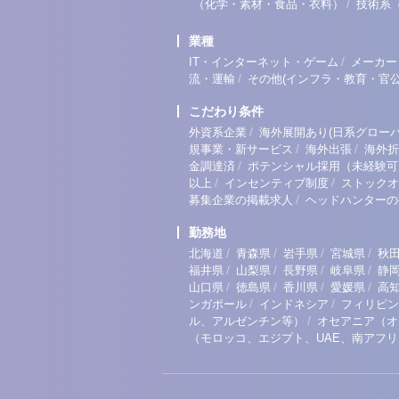
/
（化学・素材・食品・衣料）
技術系
業種
/
IT・インターネット・ゲーム
メーカー
/
流・運輸
その他(インフラ・教育・官公
こだわり条件
/
外資系企業
海外展開あり(日系グローバ
/
/
規事業・新サービス
海外出張
海外折
/
金調達済
ポテンシャル採用（未経験可
/
/
以上
インセンティブ制度
ストックオ
/
募集企業の掲載求人
ヘッドハンターの
勤務地
/
/
/
/
北海道
青森県
岩手県
宮城県
秋
/
/
/
/
福井県
山梨県
長野県
岐阜県
静
/
/
/
/
山口県
徳島県
香川県
愛媛県
高
/
/
ンガポール
インドネシア
フィリピン
/
ル、アルゼンチン等）
オセアニア（オ
（モロッコ、エジプト、UAE、南アフ