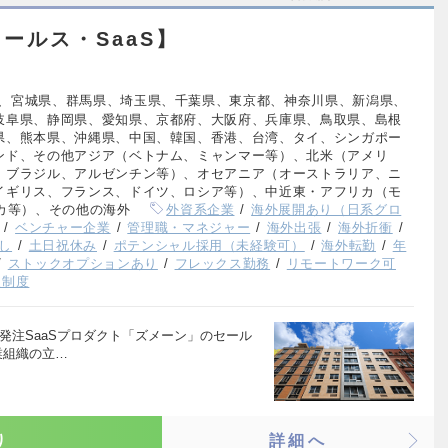
ールス・SaaS】
、宮城県、群馬県、埼玉県、千葉県、東京都、神奈川県、新潟県、
岐阜県、静岡県、愛知県、京都府、大阪府、兵庫県、鳥取県、島根
県、熊本県、沖縄県、中国、韓国、香港、台湾、タイ、シンガポー
ンド、その他アジア（ベトナム、ミャンマー等）、北米（アメリ
、ブラジル、アルゼンチン等）、オセアニア（オーストラリア、ニ
イギリス、フランス、ドイツ、ロシア等）、中近東・アフリカ（モ
カ等）、その他の海外
外資系企業
海外展開あり（日系グロ
ベンチャー企業
管理職・マネジャー
海外出張
海外折衝
し
土日祝休み
ポテンシャル採用（未経験可）
海外転勤
年
ストックオプションあり
フレックス勤務
リモートワーク可
援制度
発注SaaSプロダクト「ズメーン」のセール
業組織の立…
り
詳細へ