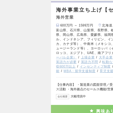
海外事業立ち上げ【セ
海外営業
600万円 ～ 1599万円
北海道
富山県、石川県、山梨県、長野県、
県、岡山県、広島県、愛媛県、福岡
ル、インドネシア、フィリピン、イ
カ、カナダ等）、中南米（メキシコ
ュージーランド等）、ヨーロッパ（
ロッコ、エジプト、UAE、南アフリ
ーバル企業）
上場企業
大手企業
英語力が必要
英語力不問
転勤な
収600万以上
インセンティブ制度
能
MBA・留学支援制度
育児支
【仕事内容】 ・製造業の図面管理／受
ス活動 ・海外拠点のセールス機能/営
大幅増員中
会社概要
興味あ