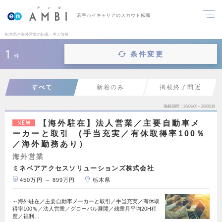
若手ハイキャリアのスカウト転職
栃木県の海外営業の転職・求人情報
1
条件変更
件
すべて
新着のみ
掲載終了間近
掲載期間
26/08/06～26/08/19
【海外駐在】法人営業／主要自動車メ
NEW
ーカーと取引 (手当充実／有休取得率100％
／海外勤務あり）
海外営業
ミネベアアクセスソリューションズ株式会社
450万円 ～ 899万円
栃木県
～海外駐在／主要自動車メーカーと取引／手当充実／有休取
得率100％／法人営業／グローバル展開／残業月平均20H程
度／福利…