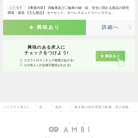
【事業内容】 四輪車及び二輪車の鍵・錠、安全に関わる製品の研究
会社概要
開発・製造 【主な製品】 キーセット、キーレスエントリーシステム…
興味あり
詳細へ
興味のある求人に
チェックをつけよう!
興味あり
スカウトのマッチング精度があがる!
その求人への合格可能性がわかる!
ハイクラス求人TO
営業
海外営
栃木県の海外営業の転職・求人情報一
P
系
業
覧