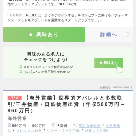
性のフットウェアブランドです。 NEULOの海…
NEULOは「歩くをデザインする」をコンセプトに掲げるパフォーマ
会社概要
ンス・フットギアブランドを展開するスタートアップです。シ…
興味あり
詳細へ
興味のある求人に
チェックをつけよう!
興味あり
スカウトのマッチング精度があがる!
その求人への合格可能性がわかる!
掲載期間
26/07/31～26/08/13
【海外営業】世界的アパレルと多数取
NEW
引/三井物産・日鉄物産出資（年収560万円～
860万円）
海外営業
550万円 ～ 899万円
大阪府
英語力が必要
土日祝休
み
フレックス勤務
リモートワーク可能
副業してもOK