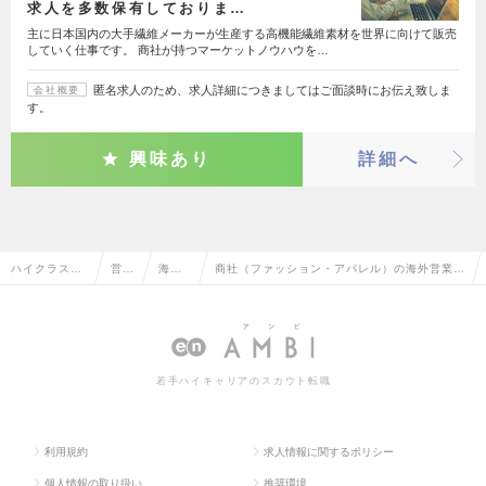
求人を多数保有しておりま…
主に日本国内の大手繊維メーカーが生産する高機能繊維素材を世界に向けて販売
していく仕事です。 商社が持つマーケットノウハウを…
匿名求人のため、求人詳細につきましてはご面談時にお伝え致しま
会社概要
す。
興味あり
詳細へ
ハイクラス求
営業
海外
商社（ファッション・アパレル）の海外営業の
人TOP
系
営業
転職・求人情報一覧
若手ハイキャリアのスカウト転職
利用規約
求人情報に関するポリシー
個人情報の取り扱い
推奨環境