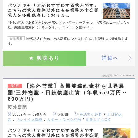
パソナキャリアがおすすめする求人です。
こちらの求人案件以外にも各業界の非公開
求人を多数保有しておりま…
同社の強みである国内外の幅広いネットワークを活かし、お客様のニーズに合っ
た、繊維生地素材（テキスタイル、ニット）を世界中…
匿名求人のため、求人詳細につきましてはご面談時にお伝え致しま
会社概要
す。
興味あり
詳細へ
掲載期間
26/07/31～26/08/13
【海外営業】高機能繊維素材を世界展
NEW
開/三井物産・日鉄物産出資（年収550万円～
690万円）
海外営業
550万円 ～ 699万円
大阪府
英語力が必要
土日祝休
み
フレックス勤務
リモートワーク可能
副業してもOK
パソナキャリアがおすすめする求人です。
こちらの求人案件以外にも各業界の非公開