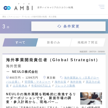
若手ハイキャリアのスカウト転職
商社（ファッション・アパレル）の海外営業の転職・求人情報
3
条件変更
件
すべて
新着のみ
掲載終了間近
掲載期間
26/07/24～26/08/06
海外事業開発責任者（Global Strategist）
海外営業
NEULO株式会社
800万円 ～ 1299万円
東京都
海外展開あり（日系グロー
バル企業）
管理職・マネジャー
海外出張
海外折衝
英語力が必
要
土日祝休み
年収600万以上
フレックス勤務
NEULOの海外展開を戦略的に推進するリ
ーダーポジションです。 新規市場の調
査・参入計画から、現地パー…
NEULOは「足本来の力を引き出して支える」ことを軸にした、歩く×健康×創造