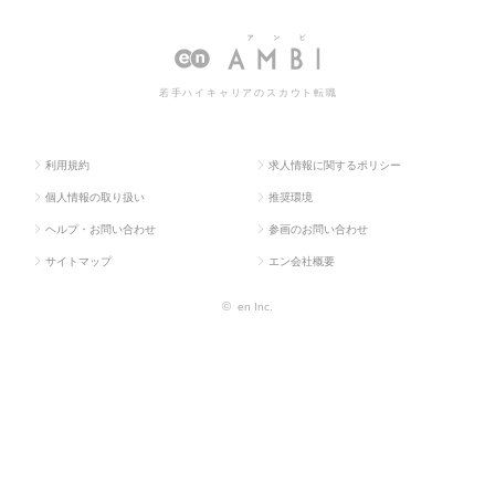
人TOP
系
向け）
職・求人情報一覧
若手ハイキャリアのスカウト転職
利用規約
求人情報に関するポリシー
個人情報の取り扱い
推奨環境
ヘルプ・お問い合わせ
参画のお問い合わせ
サイトマップ
エン会社概要
©
en Inc.