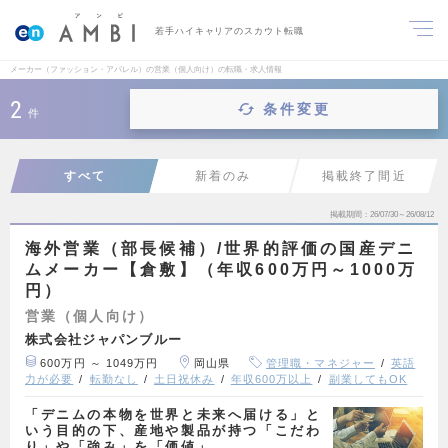
若手ハイキャリアのスカウト転職
メーカー（ファッション・アパレル）の営業（個人向け）の転職・求人情報
2
条件変更
件
すべて
新着のみ
掲載終了間近
掲載期間
26/07/30～26/08/12
海外営業（部長候補）/世界的評価の国産デニ
ムメーカー【倉敷】（年収600万円～1000万
円）
営業（個人向け）
株式会社ジャパンブルー
600万円 ～ 1049万円
岡山県
管理職・マネジャー
英語
力が必要
転勤なし
土日祝休み
年収600万以上
副業してもOK
「デニムの本物を世界と未来へ届ける」と
いう目的の下、産地や製品が持つ「こだわ
り」や「強み」を「価値」…