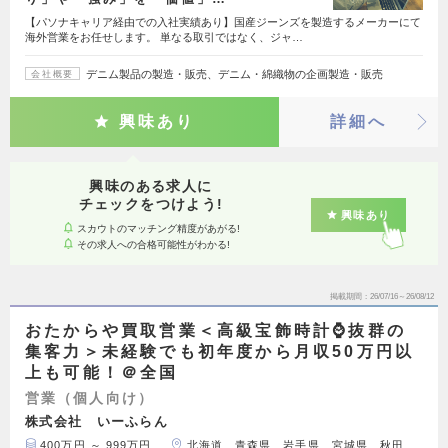
【パソナキャリア経由での入社実績あり】国産ジーンズを製造するメーカーにて
海外営業をお任せします。 単なる取引ではなく、ジャ…
デニム製品の製造・販売、デニム・綿織物の企画製造・販売
会社概要
興味あり
詳細へ
興味のある求人に
チェックをつけよう!
興味あり
スカウトのマッチング精度があがる!
その求人への合格可能性がわかる!
掲載期間
26/07/16～26/08/12
おたからや買取営業＜高級宝飾時計⌚抜群の
集客力＞未経験でも初年度から月収50万円以
上も可能！＠全国
営業（個人向け）
株式会社 いーふらん
400万円 ～ 999万円
北海道、青森県、岩手県、宮城県、秋田