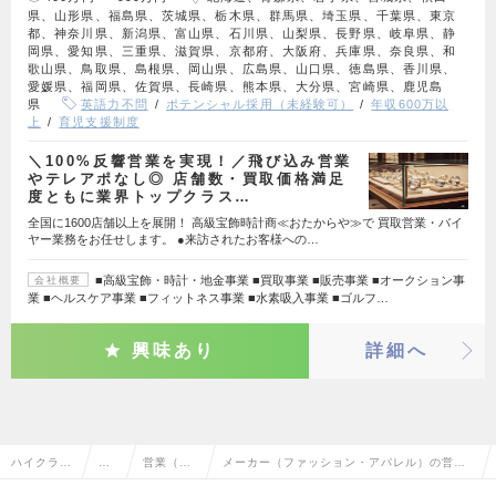
県、山形県、福島県、茨城県、栃木県、群馬県、埼玉県、千葉県、東京
都、神奈川県、新潟県、富山県、石川県、山梨県、長野県、岐阜県、静
岡県、愛知県、三重県、滋賀県、京都府、大阪府、兵庫県、奈良県、和
歌山県、鳥取県、島根県、岡山県、広島県、山口県、徳島県、香川県、
愛媛県、福岡県、佐賀県、長崎県、熊本県、大分県、宮崎県、鹿児島
県
英語力不問
ポテンシャル採用（未経験可）
年収600万以
上
育児支援制度
＼100%反響営業を実現！／飛び込み営業
やテレアポなし◎ 店舗数・買取価格満足
度ともに業界トップクラス…
全国に1600店舗以上を展開！ 高級宝飾時計商≪おたからや≫で 買取営業・バイ
ヤー業務をお任せします。 ●来訪されたお客様への…
■高級宝飾・時計・地金事業 ■買取事業 ■販売事業 ■オークション事
会社概要
業 ■ヘルスケア事業 ■フィットネス事業 ■水素吸入事業 ■ゴルフ…
興味あり
詳細へ
ハイクラス
営
営業（個
メーカー（ファッション・アパレル）の営業