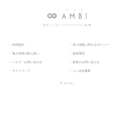
ス求人T
業
ジャー・管
の営業マネージャー・管理職の転職・求人情
OP
系
理職
報一覧
若手ハイキャリアのスカウト転職
利用規約
求人情報に関するポリシー
個人情報の取り扱い
推奨環境
ヘルプ・お問い合わせ
参画のお問い合わせ
サイトマップ
エン会社概要
©
en Inc.