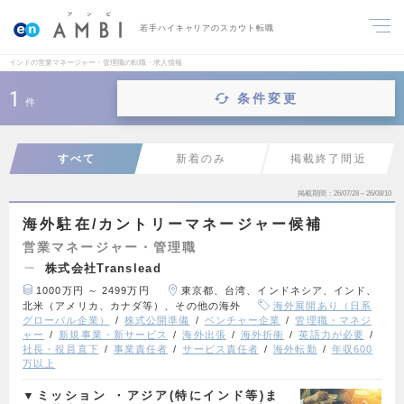
若手ハイキャリアのスカウト転職
インドの営業マネージャー・管理職の転職・求人情報
1
条件変更
件
すべて
新着のみ
掲載終了間近
掲載期間
26/07/28～26/08/10
海外駐在/カントリーマネージャー候補
営業マネージャー・管理職
株式会社Translead
1000万円 ～ 2499万円
東京都、台湾、インドネシア、インド、
北米（アメリカ、カナダ等）、その他の海外
海外展開あり（日系
グローバル企業）
株式公開準備
ベンチャー企業
管理職・マネジ
ャー
新規事業・新サービス
海外出張
海外折衝
英語力が必要
社長・役員直下
事業責任者
サービス責任者
海外転勤
年収600
万以上
▼ミッション ・アジア(特にインド等)ま