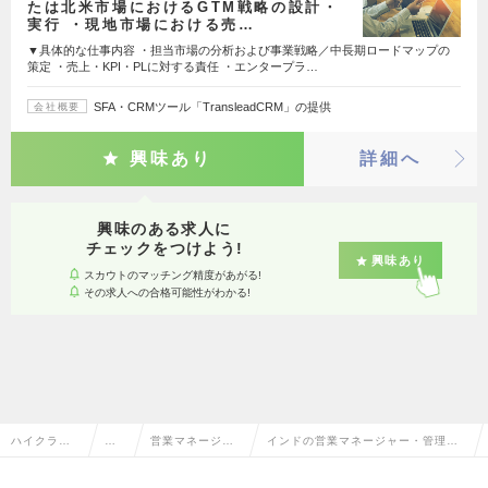
たは北米市場におけるGTM戦略の設計・
実行 ・現地市場における売…
▼具体的な仕事内容 ・担当市場の分析および事業戦略／中長期ロードマップの
策定 ・売上・KPI・PLに対する責任 ・エンタープラ…
SFA・CRMツール「TransleadCRM」の提供
会社概要
興味あり
詳細へ
興味のある求人に
チェックをつけよう!
興味あり
スカウトのマッチング精度があがる!
その求人への合格可能性がわかる!
ハイクラス
営
営業マネージャ
インドの営業マネージャー・管理職
求人TOP
業
ー・管理職
の転職・求人情報一覧