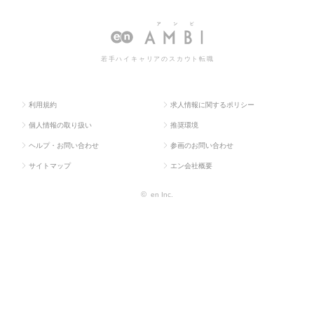
求人TOP
業
ャー・管理職
ー・管理職の転職・求人情報一覧
系
若手ハイキャリアのスカウト転職
利用規約
求人情報に関するポリシー
個人情報の取り扱い
推奨環境
ヘルプ・お問い合わせ
参画のお問い合わせ
サイトマップ
エン会社概要
©
en Inc.