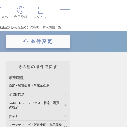
の方へ
会員登録
ログイン
（医薬品卸販売担当者）の転職・求人情報一覧
条件変更
その他の条件で探す
希望職種
経営・経営企画・事業企画系
管理部門系
SCM・ロジスティクス・物流・購買・
貿易系
営業系
マーケティング・販促企画・商品開発