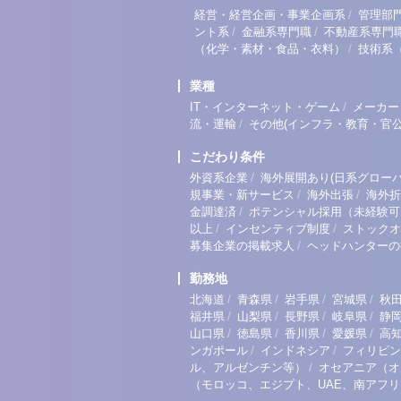
/
経営・経営企画・事業企画系
管理部
/
/
ント系
金融系専門職
不動産系専門
/
（化学・素材・食品・衣料）
技術系
業種
/
IT・インターネット・ゲーム
メーカー
/
流・運輸
その他(インフラ・教育・官公
こだわり条件
/
外資系企業
海外展開あり(日系グローバ
/
/
規事業・新サービス
海外出張
海外折
/
金調達済
ポテンシャル採用（未経験可
/
/
以上
インセンティブ制度
ストックオ
/
募集企業の掲載求人
ヘッドハンターの
勤務地
/
/
/
/
北海道
青森県
岩手県
宮城県
秋
/
/
/
/
福井県
山梨県
長野県
岐阜県
静
/
/
/
/
山口県
徳島県
香川県
愛媛県
高
/
/
ンガポール
インドネシア
フィリピン
/
ル、アルゼンチン等）
オセアニア（オ
（モロッコ、エジプト、UAE、南アフ