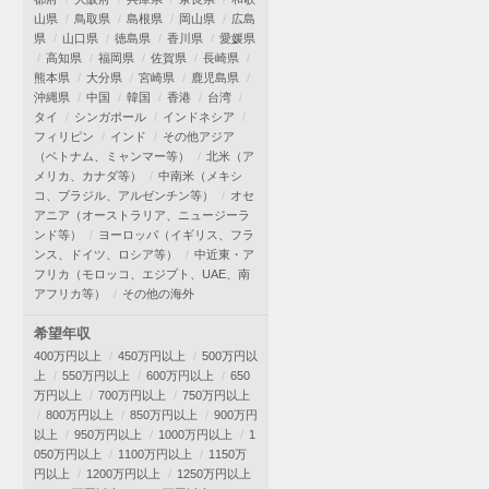
山県
鳥取県
島根県
岡山県
広島
県
山口県
徳島県
香川県
愛媛県
高知県
福岡県
佐賀県
長崎県
熊本県
大分県
宮崎県
鹿児島県
沖縄県
中国
韓国
香港
台湾
タイ
シンガポール
インドネシア
フィリピン
インド
その他アジア
（ベトナム、ミャンマー等）
北米（ア
メリカ、カナダ等）
中南米（メキシ
コ、ブラジル、アルゼンチン等）
オセ
アニア（オーストラリア、ニュージーラ
ンド等）
ヨーロッパ（イギリス、フラ
ンス、ドイツ、ロシア等）
中近東・ア
フリカ（モロッコ、エジプト、UAE、南
アフリカ等）
その他の海外
希望年収
400万円以上
450万円以上
500万円以
上
550万円以上
600万円以上
650
万円以上
700万円以上
750万円以上
800万円以上
850万円以上
900万円
以上
950万円以上
1000万円以上
1
050万円以上
1100万円以上
1150万
円以上
1200万円以上
1250万円以上