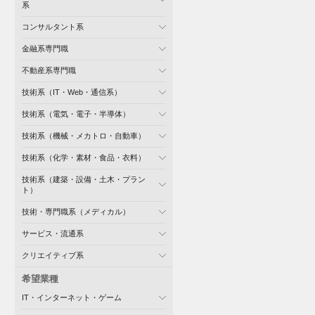
系
コンサルタント系
金融系専門職
不動産系専門職
技術系（IT・Web・通信系）
技術系（電気・電子・半導体）
技術系（機械・メカトロ・自動車）
技術系（化学・素材・食品・衣料）
技術系（建築・設備・土木・プラン
ト）
技術・専門職系（メディカル）
サービス・流通系
クリエイティブ系
希望業種
IT・インターネット・ゲーム