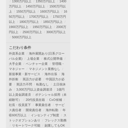
1300万円以上
1350万円以上
1400
万円以上
1450万円以上
1500万円以
上
1550万円以上
1600万円以上
16
50万円以上
1700万円以上
1750万円
以上
1800万円以上
1850万円以上
1900万円以上
1950万円以上
2000万
円以上
2500万円以上
3000万円以上
5000万円以上
こだわり条件
外資系企業
海外展開あり(日系グロー
バル企業)
上場企業
株式公開準備
大手企業
ベンチャー企業
管理職・
マネジャー
マネジメント業務なし
新規事業・新サービス
海外出張
海
外折衝
英語力が必要
中国語力が必
要
英語力不問
転勤なし
土日祝休
み
3,000万円以上資金調達済
1億円
以上資金調達済
ポテンシャル採用（未
経験可）
20代役員在籍
CxO候補
社長・役員直下
事業責任者
サービ
ス責任者
開発責任者
海外転勤
年
収600万以上
インセンティブ制度
ス
トックオプションあり
フレックス勤務
リモートワーク可能
副業してもOK