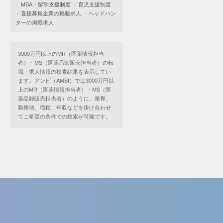
MBA・留学支援制度
育児支援制度
直接募集企業の掲載求人
ヘッドハン
ターの掲載求人
3000万円以上のMR（医薬情報担当
者）・MS（医薬品卸販売担当者）の転
職・求人情報の検索結果を表示してい
ます。アンビ（AMBI）では3000万円以
上のMR（医薬情報担当者）・MS（医
薬品卸販売担当者）のように、業界、
勤務地、職種、年収などを掛け合わせ
てご希望の条件での検索が可能です。