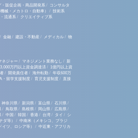
/
グ・販促企画・商品開発系
コンサルタ
/
（機械・メカトロ・自動車）
技術系
/
・流通系
クリエイティブ系
/
/
/
/
金融
建設・不動産
メディカル
物
/
/
マネジャー
マネジメント業務なし
新
/
3,000万円以上資金調達済
1億円以上資
/
/
/
者
開発責任者
海外転勤
年収600万
/
/
BA・留学支援制度
育児支援制度
直接
/
/
/
/
神奈川県
新潟県
富山県
石川県
/
/
/
/
/
県
鳥取県
島根県
岡山県
広島県
/
/
/
/
/
/
県
中国
韓国
香港
台湾
タイ
シ
/
ナダ等）
中南米（メキシコ、ブラジ
/
ドイツ、ロシア等）
中近東・アフリカ