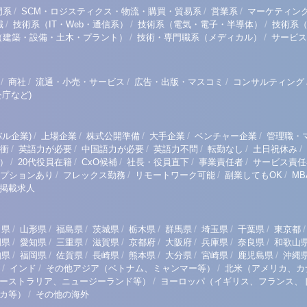
/
/
/
門系
SCM・ロジスティクス・物流・購買・貿易系
営業系
マーケティン
/
/
/
職
技術系（IT・Web・通信系）
技術系（電気・電子・半導体）
技術系
/
/
（建築・設備・土木・プラント）
技術・専門職系（メディカル）
サービス
/
/
/
/
商社
流通・小売・サービス
広告・出版・マスコミ
コンサルティング
庁など)
/
/
/
/
/
ル企業)
上場企業
株式公開準備
大手企業
ベンチャー企業
管理職・
/
/
/
/
/
/
衝
英語力が必要
中国語力が必要
英語力不問
転勤なし
土日祝休み
/
/
/
/
/
）
20代役員在籍
CxO候補
社長・役員直下
事業責任者
サービス責任
/
/
/
/
プションあり
フレックス勤務
リモートワーク可能
副業してもOK
M
掲載求人
/
/
/
/
/
/
/
/
/
田県
山形県
福島県
茨城県
栃木県
群馬県
埼玉県
千葉県
東京都
/
/
/
/
/
/
/
/
岡県
愛知県
三重県
滋賀県
京都府
大阪府
兵庫県
奈良県
和歌山
/
/
/
/
/
/
/
/
知県
福岡県
佐賀県
長崎県
熊本県
大分県
宮崎県
鹿児島県
沖縄
/
/
/
インド
その他アジア（ベトナム、ミャンマー等）
北米（アメリカ、カ
/
ーストラリア、ニュージーランド等）
ヨーロッパ（イギリス、フランス、
/
リカ等）
その他の海外