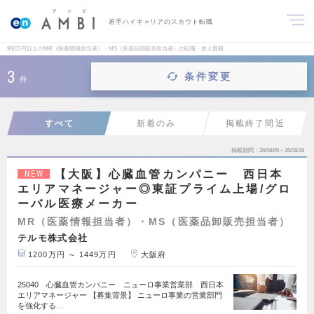
若手ハイキャリアのスカウト転職
950万円以上のMR（医薬情報担当者）・MS（医薬品卸販売担当者）の転職・求人情報
3
条件変更
件
すべて
新着のみ
掲載終了間近
掲載期間
26/08/06～26/08/19
【大阪】心臓血管カンパニー 西日本
NEW
エリアマネージャー◎東証プライム上場/グロ
ーバル医療メーカー
MR（医薬情報担当者）・MS（医薬品卸販売担当者）
テルモ株式会社
1200万円 ～ 1449万円
大阪府
25040 心臓血管カンパニー ニューロ事業営業部 西日本
エリアマネージャー 【募集背景】 ニューロ事業の営業部門
を強化する…