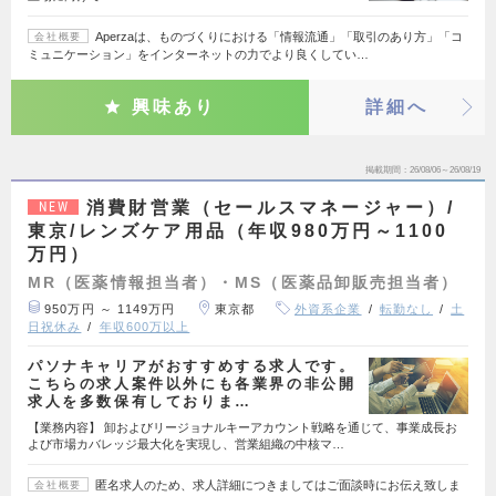
Aperzaは、ものづくりにおける「情報流通」「取引のあり方」「コ
会社概要
ミュニケーション」をインターネットの力でより良くしてい…
興味あり
詳細へ
掲載期間
26/08/06～26/08/19
消費財営業（セールスマネージャー）/
NEW
東京/レンズケア用品（年収980万円～1100
万円）
MR（医薬情報担当者）・MS（医薬品卸販売担当者）
950万円 ～ 1149万円
東京都
外資系企業
転勤なし
土
日祝休み
年収600万以上
パソナキャリアがおすすめする求人です。
こちらの求人案件以外にも各業界の非公開
求人を多数保有しておりま…
【業務内容】 卸およびリージョナルキーアカウント戦略を通じて、事業成長お
よび市場カバレッジ最大化を実現し、営業組織の中核マ…
匿名求人のため、求人詳細につきましてはご面談時にお伝え致しま
会社概要