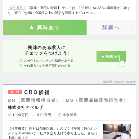
【事業・商品の特徴】 テルモは、1921年に体温計の国産化から始ま
会社概要
り、現在では50，000点以上の製品を展開するグローバル…
興味あり
詳細へ
興味のある求人に
チェックをつけよう!
興味あり
スカウトのマッチング精度があがる!
その求人への合格可能性がわかる!
掲載期間
26/08/06～26/08/19
CRO候補
NEW
MR（医薬情報担当者）・MS（医薬品卸販売担当者）
株式会社アペルザ
1000万円 ～ 1549万円
神奈川県
【仕事概要】 同社は創業以来、ものづくり産業に特化した
メディアやSaaSサービスを立ち上げて参りました。さらに
上場に向けて…