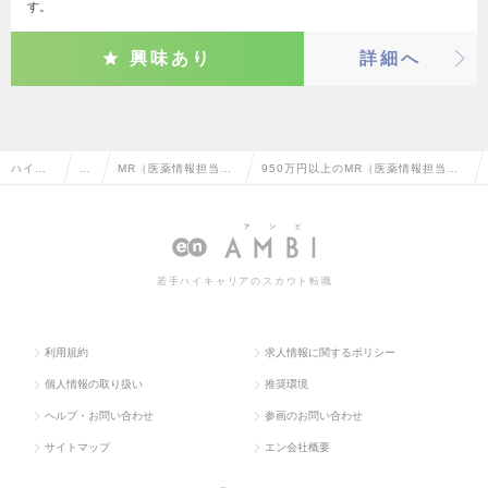
す。
興味あり
詳細へ
ハイク
営
MR（医薬情報担当
950万円以上のMR（医薬情報担当
ラス求
業
者）・MS（医薬品卸
者）・MS（医薬品卸販売担当者）の
人TOP
系
販売担当者）
転職・求人情報一覧
若手ハイキャリアのスカウト転職
利用規約
求人情報に関するポリシー
個人情報の取り扱い
推奨環境
ヘルプ・お問い合わせ
参画のお問い合わせ
サイトマップ
エン会社概要