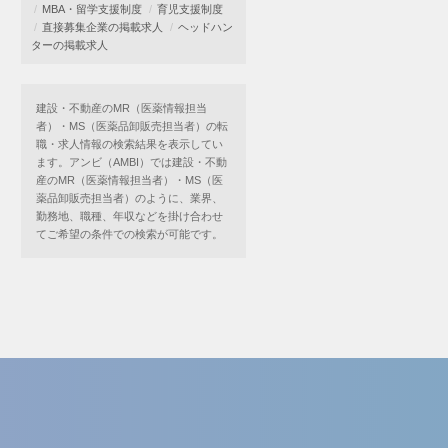
MBA・留学支援制度
育児支援制度
直接募集企業の掲載求人
ヘッドハン
ターの掲載求人
建設・不動産のMR（医薬情報担当
者）・MS（医薬品卸販売担当者）の転
職・求人情報の検索結果を表示してい
ます。アンビ（AMBI）では建設・不動
産のMR（医薬情報担当者）・MS（医
薬品卸販売担当者）のように、業界、
勤務地、職種、年収などを掛け合わせ
てご希望の条件での検索が可能です。