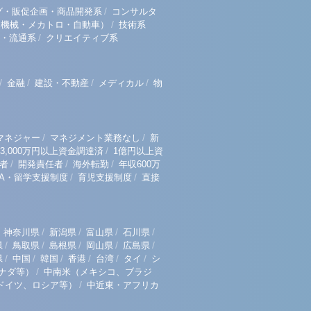
/
グ・販促企画・商品開発系
コンサルタ
/
（機械・メカトロ・自動車）
技術系
/
・流通系
クリエイティブ系
/
/
/
/
金融
建設・不動産
メディカル
物
/
/
マネジャー
マネジメント業務なし
新
/
3,000万円以上資金調達済
1億円以上資
/
/
/
者
開発責任者
海外転勤
年収600万
/
/
BA・留学支援制度
育児支援制度
直接
/
/
/
/
神奈川県
新潟県
富山県
石川県
/
/
/
/
/
県
鳥取県
島根県
岡山県
広島県
/
/
/
/
/
/
県
中国
韓国
香港
台湾
タイ
シ
/
ナダ等）
中南米（メキシコ、ブラジ
/
ドイツ、ロシア等）
中近東・アフリカ