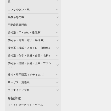
系
コンサルタント系
金融系専門職
不動産系専門職
技術系（IT・Web・通信系）
技術系（電気・電子・半導体）
技術系（機械・メカトロ・自動車）
技術系（化学・素材・食品・衣料）
技術系（建築・設備・土木・プラン
ト）
技術・専門職系（メディカル）
サービス・流通系
クリエイティブ系
希望業種
IT・インターネット・ゲーム