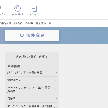
の方へ
会員登録
ログイン
医薬品卸販売担当者）の転職・求人情報一覧
条件変更
その他の条件で探す
希望職種
経営・経営企画・事業企画系
管理部門系
SCM・ロジスティクス・物流・購買・
貿易系
営業系
マーケティング・販促企画・商品開発