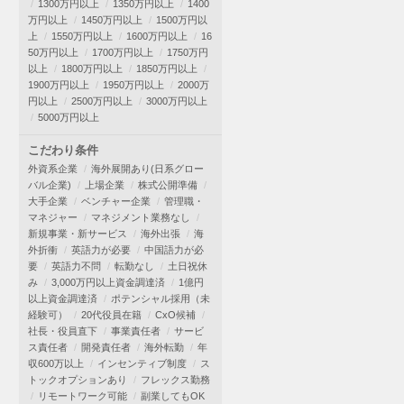
1300万円以上
1350万円以上
1400
万円以上
1450万円以上
1500万円以
上
1550万円以上
1600万円以上
16
50万円以上
1700万円以上
1750万円
以上
1800万円以上
1850万円以上
1900万円以上
1950万円以上
2000万
円以上
2500万円以上
3000万円以上
5000万円以上
こだわり条件
外資系企業
海外展開あり(日系グロー
バル企業)
上場企業
株式公開準備
大手企業
ベンチャー企業
管理職・
マネジャー
マネジメント業務なし
新規事業・新サービス
海外出張
海
外折衝
英語力が必要
中国語力が必
要
英語力不問
転勤なし
土日祝休
み
3,000万円以上資金調達済
1億円
以上資金調達済
ポテンシャル採用（未
経験可）
20代役員在籍
CxO候補
社長・役員直下
事業責任者
サービ
ス責任者
開発責任者
海外転勤
年
収600万以上
インセンティブ制度
ス
トックオプションあり
フレックス勤務
リモートワーク可能
副業してもOK