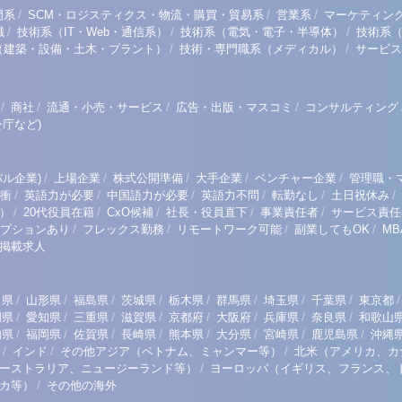
/
/
/
門系
SCM・ロジスティクス・物流・購買・貿易系
営業系
マーケティン
/
/
/
職
技術系（IT・Web・通信系）
技術系（電気・電子・半導体）
技術系
/
/
（建築・設備・土木・プラント）
技術・専門職系（メディカル）
サービス
/
/
/
/
商社
流通・小売・サービス
広告・出版・マスコミ
コンサルティング
庁など)
/
/
/
/
/
ル企業)
上場企業
株式公開準備
大手企業
ベンチャー企業
管理職・
/
/
/
/
/
/
衝
英語力が必要
中国語力が必要
英語力不問
転勤なし
土日祝休み
/
/
/
/
/
）
20代役員在籍
CxO候補
社長・役員直下
事業責任者
サービス責任
/
/
/
/
プションあり
フレックス勤務
リモートワーク可能
副業してもOK
M
掲載求人
/
/
/
/
/
/
/
/
/
田県
山形県
福島県
茨城県
栃木県
群馬県
埼玉県
千葉県
東京都
/
/
/
/
/
/
/
/
岡県
愛知県
三重県
滋賀県
京都府
大阪府
兵庫県
奈良県
和歌山
/
/
/
/
/
/
/
/
知県
福岡県
佐賀県
長崎県
熊本県
大分県
宮崎県
鹿児島県
沖縄
/
/
/
インド
その他アジア（ベトナム、ミャンマー等）
北米（アメリカ、カ
/
ーストラリア、ニュージーランド等）
ヨーロッパ（イギリス、フランス、
/
リカ等）
その他の海外