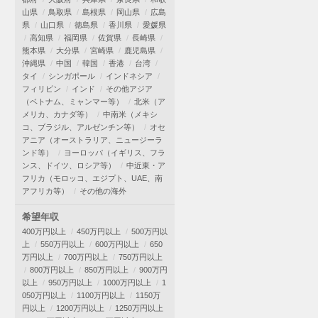
山県
鳥取県
島根県
岡山県
広島
県
山口県
徳島県
香川県
愛媛県
高知県
福岡県
佐賀県
長崎県
熊本県
大分県
宮崎県
鹿児島県
沖縄県
中国
韓国
香港
台湾
タイ
シンガポール
インドネシア
フィリピン
インド
その他アジア
（ベトナム、ミャンマー等）
北米（ア
メリカ、カナダ等）
中南米（メキシ
コ、ブラジル、アルゼンチン等）
オセ
アニア（オーストラリア、ニュージーラ
ンド等）
ヨーロッパ（イギリス、フラ
ンス、ドイツ、ロシア等）
中近東・ア
フリカ（モロッコ、エジプト、UAE、南
アフリカ等）
その他の海外
希望年収
400万円以上
450万円以上
500万円以
上
550万円以上
600万円以上
650
万円以上
700万円以上
750万円以上
800万円以上
850万円以上
900万円
以上
950万円以上
1000万円以上
1
050万円以上
1100万円以上
1150万
円以上
1200万円以上
1250万円以上