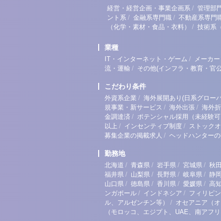
/
経営・経営企画・事業企画系
管理部
/
/
ント系
金融系専門職
不動産系専門
/
（化学・素材・食品・衣料）
技術系
業種
/
IT・インターネット・ゲーム
メーカー
/
流・運輸
その他(インフラ・教育・官公
こだわり条件
/
外資系企業
海外展開あり(日系グローバ
/
/
規事業・新サービス
海外出張
海外折
/
金調達済
ポテンシャル採用（未経験可
/
/
以上
インセンティブ制度
ストックオ
/
募集企業の掲載求人
ヘッドハンターの
勤務地
/
/
/
/
北海道
青森県
岩手県
宮城県
秋
/
/
/
/
福井県
山梨県
長野県
岐阜県
静
/
/
/
/
山口県
徳島県
香川県
愛媛県
高
/
/
ンガポール
インドネシア
フィリピン
/
ル、アルゼンチン等）
オセアニア（オ
（モロッコ、エジプト、UAE、南アフ