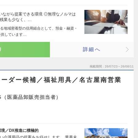
いながら提案できる環境 ◎無理なノルマは
◎残業も少なく、…
る地域密着型の信用組合として、預金・融資・
提供しています…
り
詳細へ
掲載期間
26/07/23～26/08/11
リーダー候補／福祉用具／名古屋南営業
S（医薬品卸販売担当者）
境／DX推進に積極的
い介護用品の提案をお任せします。 業界未