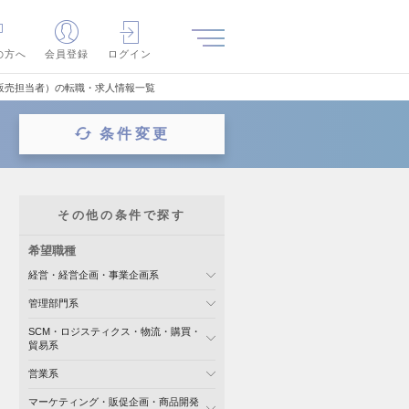
の方へ
会員登録
ログイン
販売担当者）の転職・求人情報一覧
条件変更
その他の条件で探す
希望職種
経営・経営企画・事業企画系
管理部門系
SCM・ロジスティクス・物流・購買・
貿易系
営業系
マーケティング・販促企画・商品開発