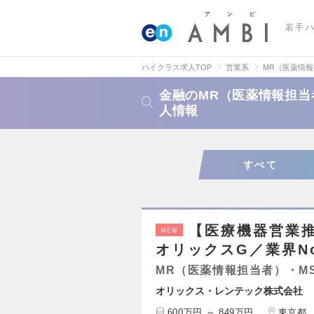
若手
ハイクラス求人TOP
営業系
MR（医薬情
金融のMR（医薬情報担当
人情報
すべて
【医療機器営業
NEW
オリックスG／業界N
MR（医薬情報担当者）・M
オリックス・レンテック株式会社
600万円 ～ 849万円
東京都