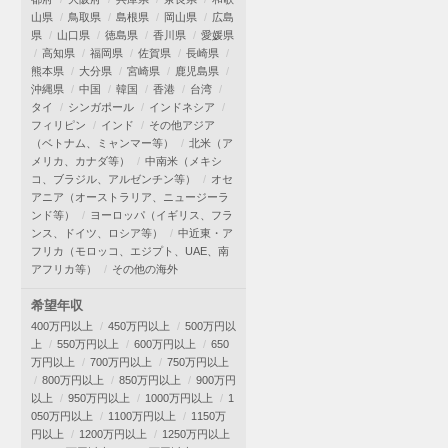
山県
鳥取県
島根県
岡山県
広島
県
山口県
徳島県
香川県
愛媛県
高知県
福岡県
佐賀県
長崎県
熊本県
大分県
宮崎県
鹿児島県
沖縄県
中国
韓国
香港
台湾
タイ
シンガポール
インドネシア
フィリピン
インド
その他アジア
（ベトナム、ミャンマー等）
北米（ア
メリカ、カナダ等）
中南米（メキシ
コ、ブラジル、アルゼンチン等）
オセ
アニア（オーストラリア、ニュージーラ
ンド等）
ヨーロッパ（イギリス、フラ
ンス、ドイツ、ロシア等）
中近東・ア
フリカ（モロッコ、エジプト、UAE、南
アフリカ等）
その他の海外
希望年収
400万円以上
450万円以上
500万円以
上
550万円以上
600万円以上
650
万円以上
700万円以上
750万円以上
800万円以上
850万円以上
900万円
以上
950万円以上
1000万円以上
1
050万円以上
1100万円以上
1150万
円以上
1200万円以上
1250万円以上