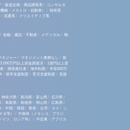
/
グ・販促企画・商品開発系
コンサルタ
/
（機械・メカトロ・自動車）
技術系
/
・流通系
クリエイティブ系
/
/
/
/
金融
建設・不動産
メディカル
物
/
/
マネジャー
マネジメント業務なし
新
/
3,000万円以上資金調達済
1億円以上資
/
/
/
者
開発責任者
海外転勤
年収600万
/
/
BA・留学支援制度
育児支援制度
直接
/
/
/
/
神奈川県
新潟県
富山県
石川県
/
/
/
/
/
県
鳥取県
島根県
岡山県
広島県
/
/
/
/
/
/
県
中国
韓国
香港
台湾
タイ
シ
/
ナダ等）
中南米（メキシコ、ブラジ
/
ドイツ、ロシア等）
中近東・アフリカ