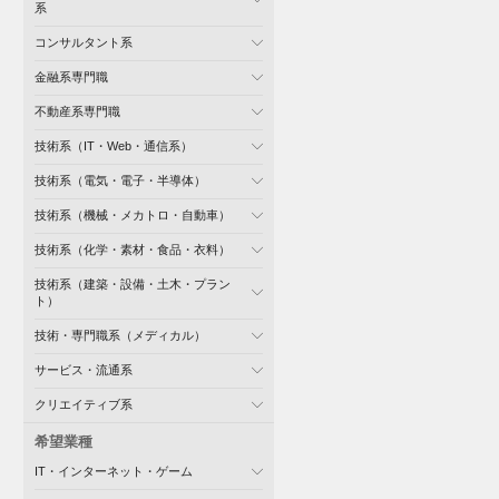
系
コンサルタント系
金融系専門職
不動産系専門職
技術系（IT・Web・通信系）
技術系（電気・電子・半導体）
技術系（機械・メカトロ・自動車）
技術系（化学・素材・食品・衣料）
技術系（建築・設備・土木・プラン
ト）
技術・専門職系（メディカル）
サービス・流通系
クリエイティブ系
希望業種
IT・インターネット・ゲーム