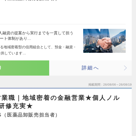
人融資の提案から実行までを一貫して担う
ポート体制があり…
る地域密着型の信用組合として、預金・融資・
提供しています…
り
詳細へ
掲載期間
26/08/06～26/08/19
営業職｜地域密着の金融営業★個人ノル
研修充実★
S（医薬品卸販売担当者）