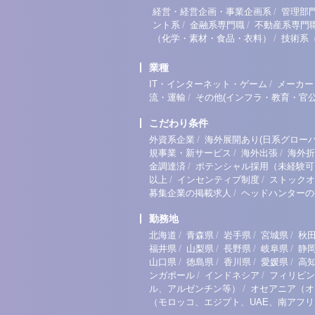
/
経営・経営企画・事業企画系
管理部
/
/
ント系
金融系専門職
不動産系専門
/
（化学・素材・食品・衣料）
技術系
業種
/
IT・インターネット・ゲーム
メーカー
/
流・運輸
その他(インフラ・教育・官公
こだわり条件
/
外資系企業
海外展開あり(日系グローバ
/
/
規事業・新サービス
海外出張
海外折
/
金調達済
ポテンシャル採用（未経験可
/
/
以上
インセンティブ制度
ストックオ
/
募集企業の掲載求人
ヘッドハンターの
勤務地
/
/
/
/
北海道
青森県
岩手県
宮城県
秋
/
/
/
/
福井県
山梨県
長野県
岐阜県
静
/
/
/
/
山口県
徳島県
香川県
愛媛県
高
/
/
ンガポール
インドネシア
フィリピン
/
ル、アルゼンチン等）
オセアニア（オ
（モロッコ、エジプト、UAE、南アフ