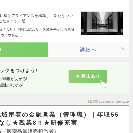
理店様とアライアンスを構築し、新たなレン
ただきます。通…
出資子会社】 同社は総合リース業を手がける東証
ノウハウを活…
り
詳細へ
ックをつけよう!
興味あり
グ精度があがる!
能性がわかる!
掲載期間
26/08/06～26/08/19
域密着の金融営業（管理職）｜年収55
なし★残業8ｈ★研修充実
S（医薬品卸販売担当者）