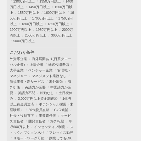
1300万円以上
1350万円以上
1400
万円以上
1450万円以上
1500万円以
上
1550万円以上
1600万円以上
16
50万円以上
1700万円以上
1750万円
以上
1800万円以上
1850万円以上
1900万円以上
1950万円以上
2000万
円以上
2500万円以上
3000万円以上
5000万円以上
こだわり条件
外資系企業
海外展開あり(日系グロー
バル企業)
上場企業
株式公開準備
大手企業
ベンチャー企業
管理職・
マネジャー
マネジメント業務なし
新規事業・新サービス
海外出張
海
外折衝
英語力が必要
中国語力が必
要
英語力不問
転勤なし
土日祝休
み
3,000万円以上資金調達済
1億円
以上資金調達済
ポテンシャル採用（未
経験可）
20代役員在籍
CxO候補
社長・役員直下
事業責任者
サービ
ス責任者
開発責任者
海外転勤
年
収600万以上
インセンティブ制度
ス
トックオプションあり
フレックス勤務
リモートワーク可能
副業してもOK