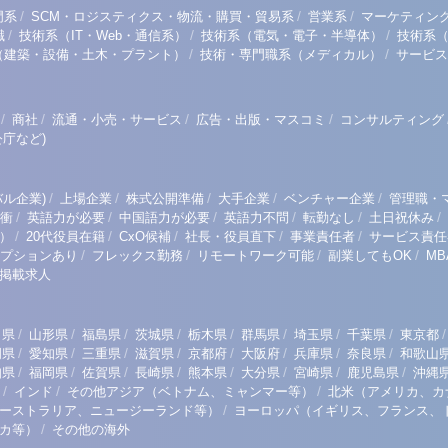
/
/
/
門系
SCM・ロジスティクス・物流・購買・貿易系
営業系
マーケティン
/
/
/
職
技術系（IT・Web・通信系）
技術系（電気・電子・半導体）
技術系
/
/
（建築・設備・土木・プラント）
技術・専門職系（メディカル）
サービス
/
/
/
/
商社
流通・小売・サービス
広告・出版・マスコミ
コンサルティング
庁など)
/
/
/
/
/
ル企業)
上場企業
株式公開準備
大手企業
ベンチャー企業
管理職・
/
/
/
/
/
/
衝
英語力が必要
中国語力が必要
英語力不問
転勤なし
土日祝休み
/
/
/
/
/
）
20代役員在籍
CxO候補
社長・役員直下
事業責任者
サービス責任
/
/
/
/
プションあり
フレックス勤務
リモートワーク可能
副業してもOK
M
掲載求人
/
/
/
/
/
/
/
/
/
田県
山形県
福島県
茨城県
栃木県
群馬県
埼玉県
千葉県
東京都
/
/
/
/
/
/
/
/
岡県
愛知県
三重県
滋賀県
京都府
大阪府
兵庫県
奈良県
和歌山
/
/
/
/
/
/
/
/
知県
福岡県
佐賀県
長崎県
熊本県
大分県
宮崎県
鹿児島県
沖縄
/
/
/
インド
その他アジア（ベトナム、ミャンマー等）
北米（アメリカ、カ
/
ーストラリア、ニュージーランド等）
ヨーロッパ（イギリス、フランス、
/
リカ等）
その他の海外