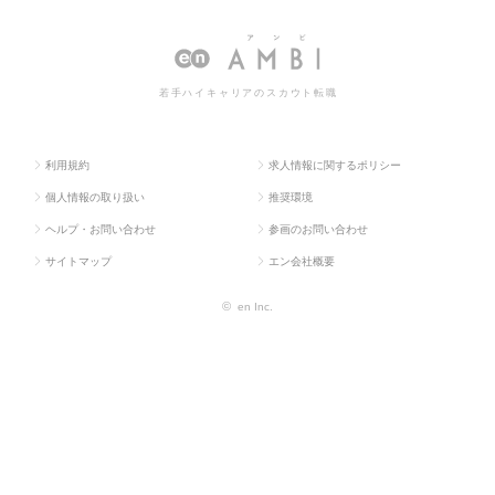
ラス求
業
者）・MS（医薬品卸
担当者）・MS（医薬品卸販売担当者）
人TOP
系
販売担当者）
の転職・求人情報一覧
若手ハイキャリアのスカウト転職
利用規約
求人情報に関するポリシー
個人情報の取り扱い
推奨環境
ヘルプ・お問い合わせ
参画のお問い合わせ
サイトマップ
エン会社概要
©
en Inc.