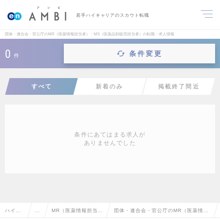
若手ハイキャリアのスカウト転職
団体・連合会・官公庁のMR（医薬情報担当者）・MS（医薬品卸販売担当者）の転職・求人情報
0
条件変更
件
すべて
新着のみ
掲載終了間近
条件にあてはまる求人が
ありませんでした
ハイク
営
MR（医薬情報担当
団体・連合会・官公庁のMR（医薬情報