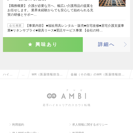
【職務概要】 介護が必要な方へ、幅広い介護用品の提案を
お任せします。 業界未経験からでも安心して始められる充
実の研修とサポー…
【事業内容】 ■福祉用具レンタル・販売■住宅改修■居宅介護支援事
会社概要
業■リネンサプライ■寝具リース■受託サービス事業 【会社の特…
興味あり
詳細へ
ハイク
営
MR（医薬情報担当
金融（その他）のMR（医薬情報担当
ラス求
業
者）・MS（医薬品卸
者）・MS（医薬品卸販売担当者）の
人TOP
系
販売担当者）
転職・求人情報一覧
若手ハイキャリアのスカウト転職
利用規約
求人情報に関するポリシー