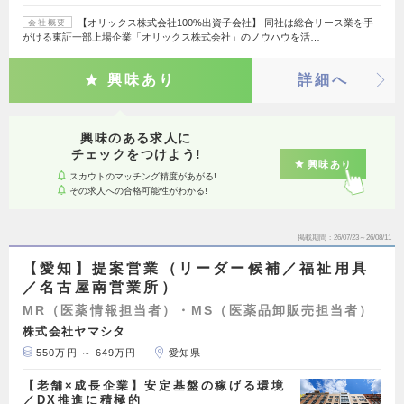
【オリックス株式会社100%出資子会社】 同社は総合リース業を手
会社概要
がける東証一部上場企業「オリックス株式会社」のノウハウを活…
興味あり
詳細へ
興味のある求人に
チェックをつけよう!
興味あり
スカウトのマッチング精度があがる!
その求人への合格可能性がわかる!
掲載期間
26/07/23～26/08/11
【愛知】提案営業（リーダー候補／福祉用具
／名古屋南営業所）
MR（医薬情報担当者）・MS（医薬品卸販売担当者）
株式会社ヤマシタ
550万円 ～ 649万円
愛知県
【老舗×成長企業】安定基盤の稼げる環境
／DX推進に積極的