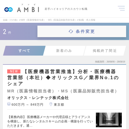
若手ハイキャリアのスカウト転職
金融（その他）のMR（医薬情報担当者）・MS（医薬品卸販売担当者）の転職・求人情報
2
条件変更
件
すべて
新着のみ
掲載終了間近
掲載期間
26/08/06～26/08/19
【医療機器営業推進】分析・医療機器
NEW
営業部（本社）◆オリックスG／業界No.1の
シェア
MR（医薬情報担当者）・MS（医薬品卸販売担当者）
オリックス・レンテック株式会社
600万円 ～ 849万円
東京都
【業務内容】 医療機器メーカーや代理店様とアライアンス
を構築し、新たなレンタルスキームの企画・構築を行ってい
ただきます。通…