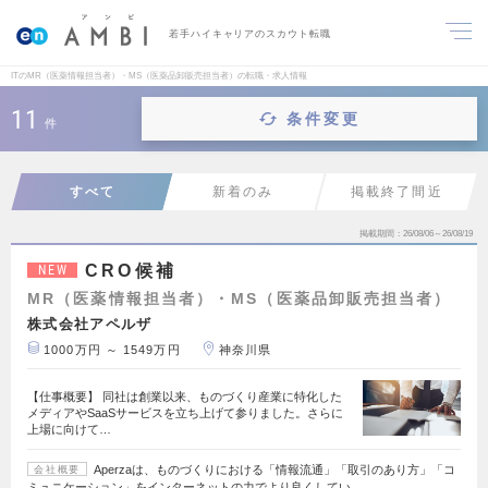
若手ハイキャリアのスカウト転職
ITのMR（医薬情報担当者）・MS（医薬品卸販売担当者）の転職・求人情報
11
条件変更
件
すべて
新着のみ
掲載終了間近
掲載期間
26/08/06～26/08/19
CRO候補
NEW
MR（医薬情報担当者）・MS（医薬品卸販売担当者）
株式会社アペルザ
1000万円 ～ 1549万円
神奈川県
【仕事概要】 同社は創業以来、ものづくり産業に特化した
メディアやSaaSサービスを立ち上げて参りました。さらに
上場に向けて…
Aperzaは、ものづくりにおける「情報流通」「取引のあり方」「コ
会社概要
ミュニケーション」をインターネットの力でより良くしてい…