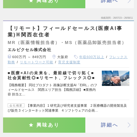
興味あり
詳細へ
掲載期間
26/07/23～26/08/11
【リモート】フィールドセールス(医療AI事
業)※関西在住者
MR（医薬情報担当者）・MS（医薬品卸販売担当者）
エルピクセル株式会社
600万円 ～ 849万円
大阪府
年収600万以上
フレックス
勤務
リモートワーク可能
育児支援制度
■医療×AIの未来を、最前線で切り拓く■
社会貢献性◎■リモート、フレックス◎■
【職務概要】 同社プロダクト 画像診断支援AI「EIRL」のフ
ィールドセールス 関西エリア担当 【職務詳細】 ■業務内
容 担当エ…
【事業内容】 1 研究及び研究者支援事業 2 医療機器の開発製造及
会社概要
び販売 3 インターネット関連事業 4 ソフトウェアの企画…
興味あり
詳細へ