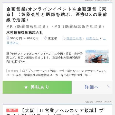
掲載期間
26/08/06～26/08/19
企画営業/オンラインイベントを企画運営【東
京】〈製薬会社と医師を結ぶ、医療DXの最前
線で活躍〉
MR（医薬情報担当者）・MS（医薬品卸販売担当者）
木村情報技術株式会社
500万円 ～ 699万円
東京都
英語力不問
転勤なし
土
日祝休み
既存顧客メインでオンラインイベントの企画・提案・進行管
理など、幅広い業務を担当します。 製薬会社が医療関係者
向けに行うWe…
◎「ブルーオーシャン戦略」で常に新たなアイデアやサービスをリ
会社概要
リース 現在、製薬会社や医療機器メーカーを中心に約120社、年…
興味あり
詳細へ
掲載期間
26/08/06～26/08/19
【大阪｜IT営業／ヘルスケア領域】プ
NEW