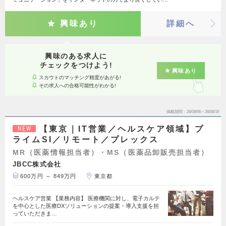
興味あり
詳細へ
興味のある求人に
チェックをつけよう!
興味あり
スカウトのマッチング精度があがる!
その求人への合格可能性がわかる!
掲載期間
26/08/06～26/08/19
【東京｜IT営業／ヘルスケア領域】プ
NEW
ライムSI／リモート／プレックス
MR（医薬情報担当者）・MS（医薬品卸販売担当者）
JBCC株式会社
600万円 ～ 849万円
東京都
ヘルスケア営業 【業務内容】 医療機関に対し、電子カルテ
を中心とした医療DXソリューションの提案・導入支援を担
っていただきま…