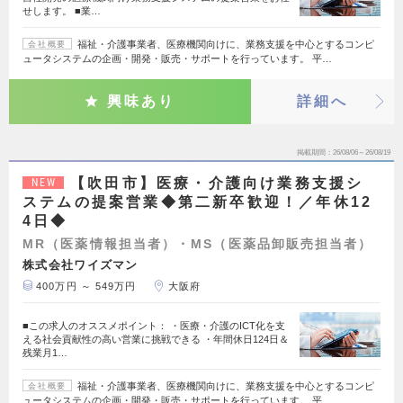
せします。 ■業…
福祉・介護事業者、医療機関向けに、業務支援を中心とするコンピ
会社概要
ュータシステムの企画・開発・販売・サポートを行っています。 平…
興味あり
詳細へ
掲載期間
26/08/06～26/08/19
【吹田市】医療・介護向け業務支援シ
NEW
ステムの提案営業◆第二新卒歓迎！／年休12
4日◆
MR（医薬情報担当者）・MS（医薬品卸販売担当者）
株式会社ワイズマン
400万円 ～ 549万円
大阪府
■この求人のオススメポイント： ・医療・介護のICT化を支
える社会貢献性の高い営業に挑戦できる ・年間休日124日＆
残業月1…
福祉・介護事業者、医療機関向けに、業務支援を中心とするコンピ
会社概要
ュータシステムの企画・開発・販売・サポートを行っています。 平…