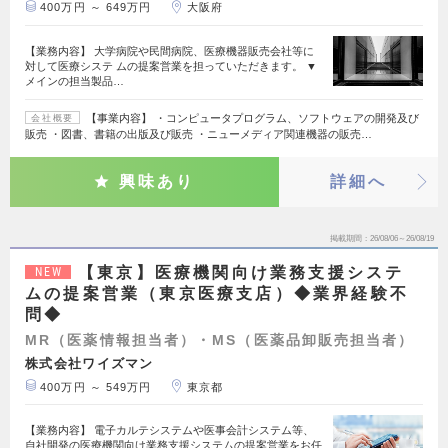
400万円 ～ 649万円
大阪府
【業務内容】 大学病院や民間病院、医療機器販売会社等に
対して医療システ ムの提案営業を担っていただきます。 ▼
メインの担当製品…
【事業内容】 ・コンピュータプログラム、ソフトウェアの開発及び
会社概要
販売 ・図書、書籍の出版及び販売 ・ニューメディア関連機器の販売…
興味あり
詳細へ
掲載期間
26/08/06～26/08/19
【東京】医療機関向け業務支援システ
NEW
ムの提案営業（東京医療支店）◆業界経験不
問◆
MR（医薬情報担当者）・MS（医薬品卸販売担当者）
株式会社ワイズマン
400万円 ～ 549万円
東京都
【業務内容】 電子カルテシステムや医事会計システム等、
自社開発の医療機関向け業務支援システムの提案営業をお任