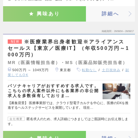
興味あり
詳細へ
掲載期間
26/08/04～26/08/17
※医療業界出身者歓迎※アライアンス
NEW
セールス【東京／医療IT】（年収500万円～1
000万円）
MR（医薬情報担当者）・MS（医薬品卸販売担当者）
500万円 ～ 1049万円
東京都
転勤なし
土日祝休み
副
業してもOK
パソナキャリアがおすすめする求人です。
こちらの求人案件以外にも各業界の非公開
求人を多数保有しておりま…
【募集背景】 医療事業部では、クラウド型電子カルテを中心に、医療のDXを推
進するヘルステックサービスを展開しています。 現在…
匿名求人のため、求人詳細につきましてはご面談時にお伝え致しま
会社概要
す。