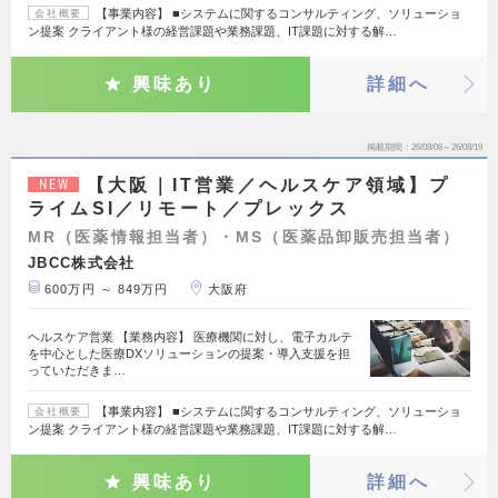
【事業内容】 ■システムに関するコンサルティング、ソリューショ
会社概要
ン提案 クライアント様の経営課題や業務課題、IT課題に対する解…
興味あり
詳細へ
掲載期間
26/08/06～26/08/19
【大阪｜IT営業／ヘルスケア領域】プ
NEW
ライムSI／リモート／プレックス
MR（医薬情報担当者）・MS（医薬品卸販売担当者）
JBCC株式会社
600万円 ～ 849万円
大阪府
ヘルスケア営業 【業務内容】 医療機関に対し、電子カルテ
を中心とした医療DXソリューションの提案・導入支援を担
っていただきま…
【事業内容】 ■システムに関するコンサルティング、ソリューショ
会社概要
ン提案 クライアント様の経営課題や業務課題、IT課題に対する解…
興味あり
詳細へ