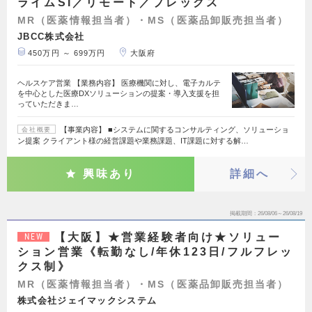
ライムSI／リモート／プレックス
MR（医薬情報担当者）・MS（医薬品卸販売担当者）
JBCC株式会社
450万円 ～ 699万円
大阪府
ヘルスケア営業 【業務内容】 医療機関に対し、電子カルテ
を中心とした医療DXソリューションの提案・導入支援を担
っていただきま…
【事業内容】 ■システムに関するコンサルティング、ソリューショ
会社概要
ン提案 クライアント様の経営課題や業務課題、IT課題に対する解…
興味あり
詳細へ
掲載期間
26/08/06～26/08/19
【大阪】★営業経験者向け★ソリュー
NEW
ション営業《転勤なし/年休123日/フルフレッ
クス制》
MR（医薬情報担当者）・MS（医薬品卸販売担当者）
株式会社ジェイマックシステム