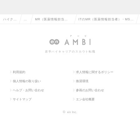
ハイクラ
営
MR（医薬情報担当
ITのMR（医薬情報担当者）・MS
ス求人T
業
者）・MS（医薬品卸販
（医薬品卸販売担当者）の転職・求
OP
系
売担当者）
人情報一覧
若手ハイキャリアのスカウト転職
利用規約
求人情報に関するポリシー
個人情報の取り扱い
推奨環境
ヘルプ・お問い合わせ
参画のお問い合わせ
サイトマップ
エン会社概要
©
en Inc.