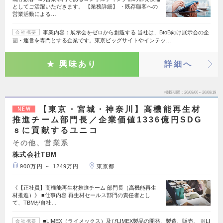
としてご活躍いただきます。 【業務詳細】 ・既存顧客への
営業活動による…
事業内容：展示会をゼロから創造する 当社は、BtoB向け展示会の企
会社概要
画・運営を専門とする企業です。東京ビッグサイトやインテッ…
興味あり
詳細へ
掲載期間
26/08/06～26/08/19
【東京・宮城・神奈川】高機能再生材
NEW
推進チーム部門長／企業価値1336億円SDG
ｓに貢献するユニコ
その他、営業系
株式会社TBM
900万円 ～ 1249万円
東京都
《【正社員】高機能再生材推進チーム 部門長（高機能再生
材推進）》 ■仕事内容 再生材セールス部門の責任者とし
て、TBMが自社…
■LIMEX（ライメックス）及びLIMEX製品の開発、製造、販売。 ※LI
会社概要