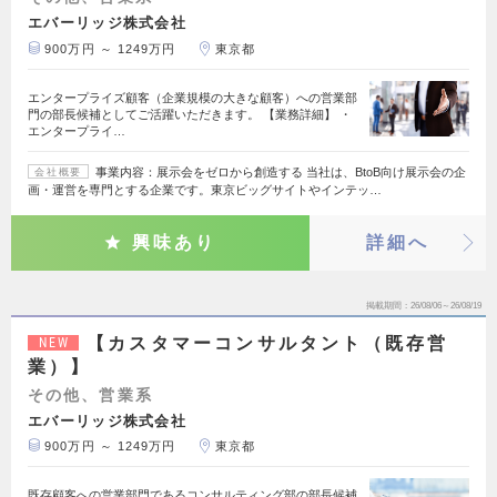
エバーリッジ株式会社
900万円 ～ 1249万円
東京都
エンタープライズ顧客（企業規模の大きな顧客）への営業部
門の部長候補としてご活躍いただきます。 【業務詳細】 ・
エンタープライ…
事業内容：展示会をゼロから創造する 当社は、BtoB向け展示会の企
会社概要
画・運営を専門とする企業です。東京ビッグサイトやインテッ…
興味あり
詳細へ
掲載期間
26/08/06～26/08/19
【カスタマーコンサルタント（既存営
NEW
業）】
その他、営業系
エバーリッジ株式会社
900万円 ～ 1249万円
東京都
既存顧客への営業部門であるコンサルティング部の部長候補