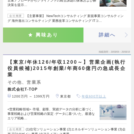
営業アプローチからクライアントの経営課題の探索および解
決策を提示…
【主要事業】 NewTechコンサルティング 新規事業コンサルティン
会社概要
グ 海外進出コンサルティング 業務改革コンサルティング ITコ…
興味あり
詳細へ
掲載期間
26/08/06～26/08/19
【東京/年休126/年収1200～】営業企画(執行
役員候補)2015年創業/年商60億円の急成⻑企
業
その他、営業系
株式会社T-TOP
1200万円 ～ 1399万円
東京都
年収600万以上
<営業戦略領域> ‧市場、顧客、実績データの分析に基づく、
事業戦略および営業戦略の策定 ‧データに基づいた、最適な
エリア戦略…
(1)住宅ソリューション事業 (2)エネルギーソリューション事業 (3)企
会社概要