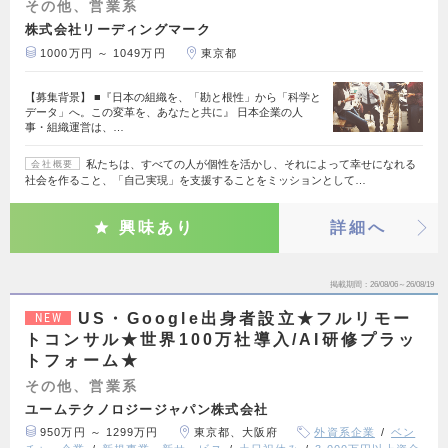
その他、営業系
株式会社リーディングマーク
1000万円 ～ 1049万円
東京都
【募集背景】 ■『日本の組織を、「勘と根性」から「科学と
データ」へ。この変革を、あなたと共に』 日本企業の人
事・組織運営は、…
私たちは、すべての人が個性を活かし、それによって幸せになれる
会社概要
社会を作ること、「自己実現」を支援することをミッションとして…
興味あり
詳細へ
掲載期間
26/08/06～26/08/19
US・Google出身者設立★フルリモー
NEW
トコンサル★世界100万社導入/AI研修プラッ
トフォーム★
その他、営業系
ユームテクノロジージャパン株式会社
950万円 ～ 1299万円
東京都、大阪府
外資系企業
ベン