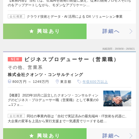
【業務内容】 当社では、生成AIを開発の前提に据え、従来の開発プロセスそのも
のをアップデートしながら、モダンなアプリケーシ…
クラウド技術とデータ・AI 活用による DX ソリューション事業
会社概要
興味あり
詳細へ
掲載期間
26/08/08～26/08/21
ビジネスプロデューサー（営業職）
NEW
その他、営業系
株式会社クオンツ・コンサルティング
800万円 ～ 1249万円
東京都
年収600万以上
【概要】 2023年10月に設立したクオンツ・コンサルティン
グのビジネス・プロデューサー職（営業職）として事業の0
→1フェ…
同社の事業内容は「自社で実証済みの最先端AI・IT技術を武器に、
会社概要
大企業の変革を上流から実行支援まで一気通貫でリードする総…
興味あり
詳細へ