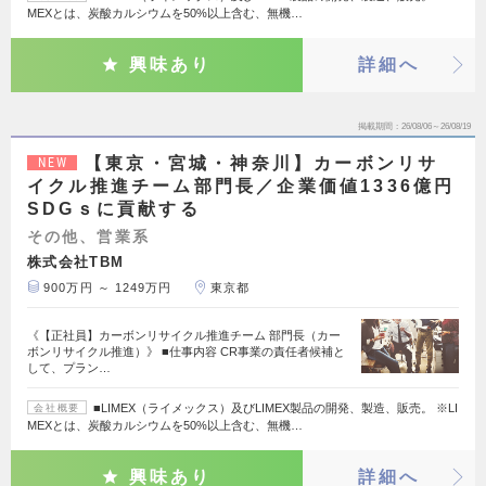
MEXとは、炭酸カルシウムを50%以上含む、無機…
興味あり
詳細へ
掲載期間
26/08/06～26/08/19
【東京・宮城・神奈川】カーボンリサ
NEW
イクル推進チーム部門長／企業価値1336億円
SDGｓに貢献する
その他、営業系
株式会社TBM
900万円 ～ 1249万円
東京都
《【正社員】カーボンリサイクル推進チーム 部門長（カー
ボンリサイクル推進）》 ■仕事内容 CR事業の責任者候補と
して、プラン…
■LIMEX（ライメックス）及びLIMEX製品の開発、製造、販売。 ※LI
会社概要
MEXとは、炭酸カルシウムを50%以上含む、無機…
興味あり
詳細へ