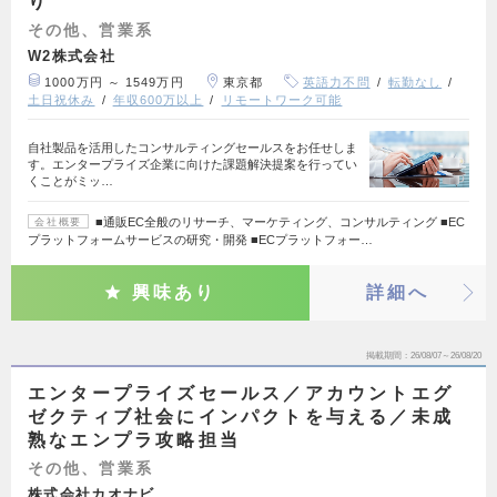
り
その他、営業系
W2株式会社
1000万円 ～ 1549万円
東京都
英語力不問
転勤なし
土日祝休み
年収600万以上
リモートワーク可能
自社製品を活用したコンサルティングセールスをお任せしま
す。エンタープライズ企業に向けた課題解決提案を行ってい
くことがミッ…
■通販EC全般のリサーチ、マーケティング、コンサルティング ■EC
会社概要
プラットフォームサービスの研究・開発 ■ECプラットフォー…
興味あり
詳細へ
掲載期間
26/08/07～26/08/20
エンタープライズセールス／アカウントエグ
ゼクティブ社会にインパクトを与える／未成
熟なエンプラ攻略担当
その他、営業系
株式会社カオナビ