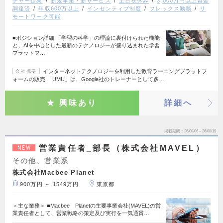
チャー企業
新規事業・新サービス
土日祝休み
3,000万円以上資金
調達済
年収600万以上
インセンティブ制度
フレックス勤務
リ
モートワーク可能
■ポジション詳細 「学習の科学」の理論に裏付けられた機能
と、AIを中心とした最新のテクノロジーが盛り込まれた学習
プラットフ…
インターネットテクノロジーを利用した教育ラーニングプラットフ
会社概要
ォームの販売 「UMU」は、Google社のトレーナーとして多…
興味あり
詳細へ
掲載期間
26/08/06～26/08/19
営業責任者_部長（株式会社MAVEL）
NEW
その他、営業系
株式会社Macbee Planet
900万円 ～ 1549万円
東京都
＜主な業務＞ ■Macbee Planetの主要事業会社(MAVEL)の営
業責任者として、営業戦略の策定及び実行を一気通貫…