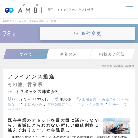
若手ハイキャリアのスカウト転職
800万円以上のその他、営業系の転職・求人情報
78
条件変更
件
すべて
新着のみ
掲載終了間近
掲載期間
26/08/06～26/08/19
アライアンス推進
その他、営業系
トラボックス株式会社
800万円 ～ 1199万円
東京都
上場企業
英語力不問
転
勤なし
土日祝休み
年収600万以上
フレックス勤務
リモートワ
ーク可能
既存事業のアセットを最大限に活かしなが
ら、領域にとらわれない新しい価値創造に
挑んでおります。社会課題…
【具体的な業務について】 代表のすぐそばで経営判断や人脈構築の現場を体感