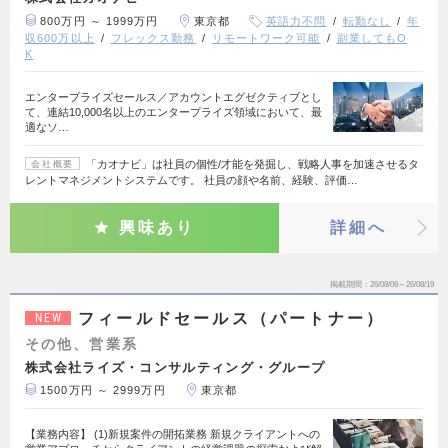
800万円 ～ 1999万円
東京都
英語力不問
転勤なし
年
収600万以上
フレックス勤務
リモートワーク可能
副業してもO
K
エンタープライズセールス／アカウントエグゼクティブとし
て、連結10,000名以上のエンタープライズ領域において、最
適なソ…
「カオナビ」は社員の個性/才能を発掘し、戦略人事を加速させるタ
会社概要
レントマネジメントシステムです。 社員の顔や名前、経験、評価…
興味あり
詳細へ
掲載期間
26/08/06～26/08/19
フィールドセールス（パートナー）
NEW
その他、営業系
株式会社ライズ・コンサルティング・グループ
1500万円 ～ 2999万円
東京都
【業務内容】 (1)新規案件の開拓業務 新規クライアントへの