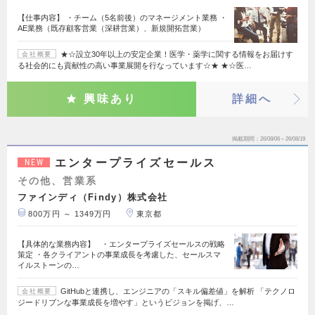
【仕事内容】 ・チーム（5名前後）のマネージメント業務 ・
AE業務（既存顧客営業（深耕営業）、新規開拓営業）
★☆設立30年以上の安定企業！医学・薬学に関する情報をお届けす
会社概要
る社会的にも貢献性の高い事業展開を行なっています☆★ ★☆医…
興味あり
詳細へ
掲載期間
26/08/06～26/08/19
エンタープライズセールス
NEW
その他、営業系
ファインディ（Findy）株式会社
800万円 ～ 1349万円
東京都
【具体的な業務内容】 ・エンタープライズセールスの戦略
策定 ・各クライアントの事業成長を考慮した、セールスマ
イルストーンの…
GitHubと連携し、エンジニアの「スキル偏差値」を解析 「テクノロ
会社概要
ジードリブンな事業成長を増やす」というビジョンを掲げ、…