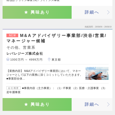
画‧設計デザイン事業 (4)アライアンス事業
興味あり
詳細へ
掲載期間
26/08/06～26/08/19
M&Aアドバイザリー事業部/渋谷/営業/
NEW
マネージャー候補
その他、営業系
レバレジーズ株式会社
1000万円 ～ 4999万円
東京都
【業務内容】 M&Aアドバイザリー事業部において、マネー
ジャーとして以下の業務に深くコミットしていただきます。
■事業部全体…
■事業内容（主力事業）： （1）IT事業 （2）医療・介護事業 （3）
会社概要
若年層事業
興味あり
詳細へ