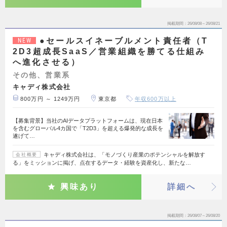
掲載期間
26/08/08～26/08/21
●セールスイネーブルメント責任者（T
NEW
2D3超成長SaaS／営業組織を勝てる仕組み
へ進化させる）
その他、営業系
キャディ株式会社
800万円 ～ 1249万円
東京都
年収600万以上
【募集背景】当社のAIデータプラットフォームは、現在日本
を含むグローバル4カ国で「T2D3」を超える爆発的な成長を
遂げて…
キャディ株式会社は、「モノづくり産業のポテンシャルを解放す
会社概要
る」をミッションに掲げ、点在するデータ・経験を資産化し、新たな…
興味あり
詳細へ
掲載期間
26/08/07～26/08/20