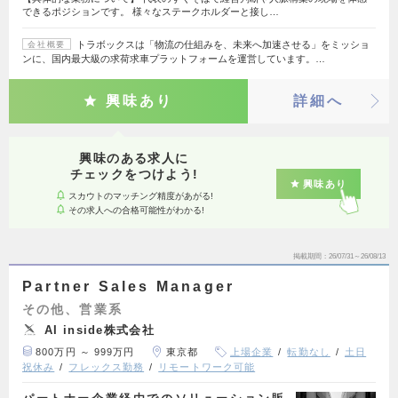
できるポジションです。 様々なステークホルダーと接し…
トラボックスは「物流の仕組みを、未来へ加速させる」をミッショ
会社概要
ンに、国内最大級の求荷求車プラットフォームを運営しています。…
興味あり
詳細へ
興味のある求人に
チェックをつけよう!
興味あり
スカウトのマッチング精度があがる!
その求人への合格可能性がわかる!
掲載期間
26/07/31～26/08/13
Partner Sales Manager
その他、営業系
AI inside株式会社
800万円 ～ 999万円
東京都
上場企業
転勤なし
土日
祝休み
フレックス勤務
リモートワーク可能