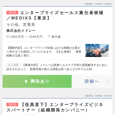
掲載期間
26/08/06～26/08/19
エンタープライズセールス責任者候補
NEW
／MEDIXS【東京】
その他、営業系
株式会社メドレー
1000万円 ～ 1549万円
東京都
【職務内容】 エンタープライズ領域における戦略の立案か
ら実行までを統括していただきます。 【主な業務】 ・事業
戦略の立案と実行…
【事業内容】 メドレーは医療ヘルスケア分野の課題解決するために
会社概要
設立されました。 医療現場が抱える課題は様々ありその中でも人材…
興味あり
詳細へ
掲載期間
26/08/06～26/08/19
【役員直下】エンタープライズビジネ
NEW
スパートナー（組織開発カンパニー）