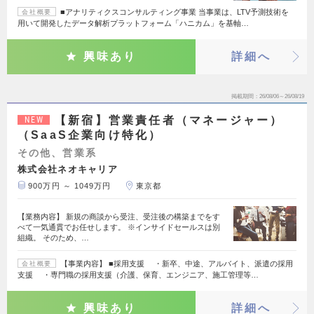
■アナリティクスコンサルティング事業 当事業は、LTV予測技術を
会社概要
用いて開発したデータ解析プラットフォーム「ハニカム」を基軸…
興味あり
詳細へ
掲載期間
26/08/06～26/08/19
【新宿】営業責任者（マネージャー）
NEW
（SaaS企業向け特化）
その他、営業系
株式会社ネオキャリア
900万円 ～ 1049万円
東京都
【業務内容】 新規の商談から受注、受注後の構築までをす
べて一気通貫でお任せします。 ※インサイドセールスは別
組織。 そのため、…
【事業内容】 ■採用支援 ・新卒、中途、アルバイト、派遣の採用
会社概要
支援 ・専門職の採用支援（介護、保育、エンジニア、施工管理等…
興味あり
詳細へ