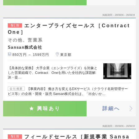
掲載期間
26/08/06～26/08/19
エンタープライズセールス［Contract
NEW
One］
その他、営業系
Sansan株式会社
850万円 ～ 1599万円
東京都
【具体的な業務】 大手企業（エンタープライズ）を対象と
した営業組織で、Contract Oneを用いた全社的な課題解
決・提…
【事業内容】 働き方を変えるDXサービス（クラウド名刺管理サー
会社概要
ビス等）の企画・開発・販売 Sansan株式会社は、「出会いか…
興味あり
詳細へ
掲載期間
26/08/06～26/08/19
フィールドセールス［新規事業 Sansa
NEW