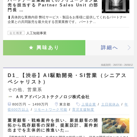
パートナー企業経由でのソリューション販
売を担当する Partner Sales Unit の部
門長 …
▍具体的な業務内容 弊社サービス・製品をお客様に提供してくれるパートナー
企業との共同販売を最大化する営業業務です。 パートナ…
人工知能事業
会社概要
興味あり
詳細へ
掲載期間
26/07/30～26/08/12
D1_【渋谷】AI駆動開発・SI営業（シニアス
ペシャリスト）
その他、営業系
ＡＲアドバンストテクノロジ株式会社
800万円 ～ 1499万円
東京都
上場企業
土日祝休み
年
収600万以上
リモートワーク可能
育児支援制度
重要顧客・戦略案件を担い、新規顧客の開
拓から既存顧客の深耕、提案設計、案件創
出までを主体的に推進いた…