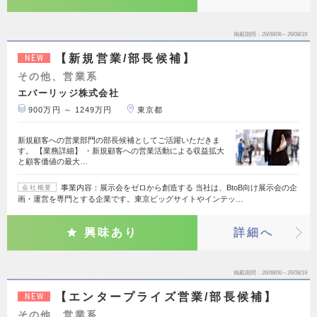
掲載期間
26/08/06～26/08/19
【新規営業/部長候補】
NEW
その他、営業系
エバーリッジ株式会社
900万円 ～ 1249万円
東京都
新規顧客への営業部門の部長候補としてご活躍いただきま
す。 【業務詳細】 ・新規顧客への営業活動による収益拡大
と顧客価値の最大…
事業内容：展示会をゼロから創造する 当社は、BtoB向け展示会の企
会社概要
画・運営を専門とする企業です。東京ビッグサイトやインテッ…
興味あり
詳細へ
掲載期間
26/08/06～26/08/19
【エンタープライズ営業/部長候補】
NEW
その他、営業系