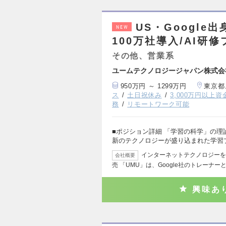
US・Googl
NEW
100万社導入/AI研
その他、営業系
ユームテクノロジージャパン株式会
950万円 ～ 1299万円
東京都
ス
土日祝休み
3,000万円以上
務
リモートワーク可能
■ポジション詳細 「学習の科学」の理
新のテクノロジーが盛り込まれた学習
インターネットテクノロジーを
会社概要
売 「UMU」は、Google社のトレーナー
興味あ