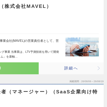
（株式会社MAVEL）
主要事業会社(MAVEL)の営業責任者として、営
ング事業 当事業は、LTV予測技術を用いて開発
カム」を基軸…
り
詳細へ
掲載期間
26/08/06～26/08/19
者（マネージャー）（SaaS企業向け特