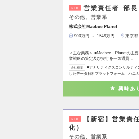
営業責任者_部長
NEW
その他、営業系
株式会社Macbee Planet
900万円 ～ 1549万円
東京都
＜主な業務＞ ■Macbee Planetの
業戦略の策定及び実行を一気通貫…
■アナリティクスコンサルティ
会社概要
したデータ解析プラットフォーム「ハニ
興味あ
【新宿】営業責任
NEW
化）
その他、営業系