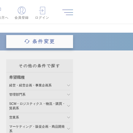
の方へ
会員登録
ログイン
条件変更
その他の条件で探す
希望職種
経営・経営企画・事業企画系
管理部門系
SCM・ロジスティクス・物流・購買・
貿易系
営業系
マーケティング・販促企画・商品開発
系