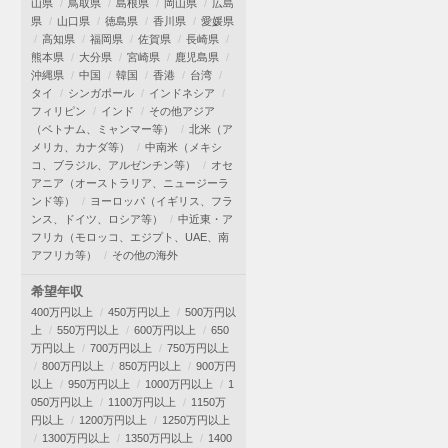
山県
鳥取県
島根県
岡山県
広島
県
山口県
徳島県
香川県
愛媛県
高知県
福岡県
佐賀県
長崎県
熊本県
大分県
宮崎県
鹿児島県
沖縄県
中国
韓国
香港
台湾
タイ
シンガポール
インドネシア
フィリピン
インド
その他アジア
（ベトナム、ミャンマー等）
北米（ア
メリカ、カナダ等）
中南米（メキシ
コ、ブラジル、アルゼンチン等）
オセ
アニア（オーストラリア、ニュージーラ
ンド等）
ヨーロッパ（イギリス、フラ
ンス、ドイツ、ロシア等）
中近東・ア
フリカ（モロッコ、エジプト、UAE、南
アフリカ等）
その他の海外
希望年収
400万円以上
450万円以上
500万円以
上
550万円以上
600万円以上
650
万円以上
700万円以上
750万円以上
800万円以上
850万円以上
900万円
以上
950万円以上
1000万円以上
1
050万円以上
1100万円以上
1150万
円以上
1200万円以上
1250万円以上
1300万円以上
1350万円以上
1400