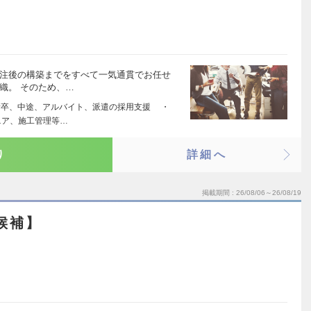
受注後の構築までをすべて一気通貫でお任せ
織。 そのため、…
新卒、中途、アルバイト、派遣の採用支援 ・
ニア、施工管理等…
り
詳細へ
掲載期間
26/08/06～26/08/19
候補】