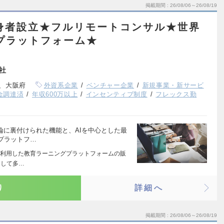
掲載期間
26/08/06～26/08/19
e出身者設立★フルリモートコンサル★世界
修プラットフォーム★
社
、大阪府
外資系企業
ベンチャー企業
新規事業・新サービ
資金調達済
年収600万以上
インセンティブ制度
フレックス勤
論に裏付けられた機能と、AIを中心とした最
プラットフ…
利用した教育ラーニングプラットフォームの販
として多…
り
詳細へ
掲載期間
26/08/06～26/08/19