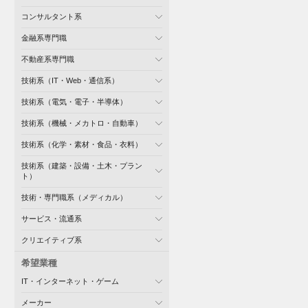
コンサルタント系
金融系専門職
不動産系専門職
技術系（IT・Web・通信系）
技術系（電気・電子・半導体）
技術系（機械・メカトロ・自動車）
技術系（化学・素材・食品・衣料）
技術系（建築・設備・土木・プラン
ト）
技術・専門職系（メディカル）
サービス・流通系
クリエイティブ系
希望業種
IT・インターネット・ゲーム
メーカー