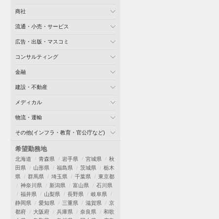
商社
流通・小売・サービス
広告・出版・マスコミ
コンサルティング
金融
建設・不動産
メディカル
物流・運輸
その他(インフラ・教育・官公庁など)
希望勤務地
北海道
青森県
岩手県
宮城県
秋
田県
山形県
福島県
茨城県
栃木
県
群馬県
埼玉県
千葉県
東京都
神奈川県
新潟県
富山県
石川県
福井県
山梨県
長野県
岐阜県
静岡県
愛知県
三重県
滋賀県
京
都府
大阪府
兵庫県
奈良県
和歌