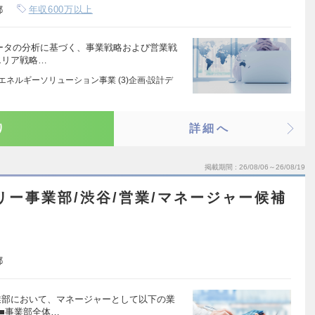
都
年収600万以上
データの分析に基づく、事業戦略および営業戦
エリア戦略…
)エネルギーソリューション事業 (3)企画‧設計デ
り
詳細へ
掲載期間
26/08/06～26/08/19
リー事業部/渋谷/営業/マネージャー候補
都
業部において、マネージャーとして以下の業
■事業部全体…