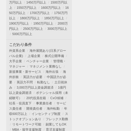
万円以上
1450万円以上
1500万円以
上
1550万円以上
1600万円以上
16
50万円以上
1700万円以上
1750万円
以上
1800万円以上
1850万円以上
1900万円以上
1950万円以上
2000万
円以上
2500万円以上
3000万円以上
5000万円以上
こだわり条件
外資系企業
海外展開あり(日系グロー
バル企業)
上場企業
株式公開準備
大手企業
ベンチャー企業
管理職・
マネジャー
マネジメント業務なし
新規事業・新サービス
海外出張
海
外折衝
英語力が必要
中国語力が必
要
英語力不問
転勤なし
土日祝休
み
3,000万円以上資金調達済
1億円
以上資金調達済
ポテンシャル採用（未
経験可）
20代役員在籍
CxO候補
社長・役員直下
事業責任者
サービ
ス責任者
開発責任者
海外転勤
年
収600万以上
インセンティブ制度
ス
トックオプションあり
フレックス勤務
リモートワーク可能
副業してもOK
MBA・留学支援制度
育児支援制度