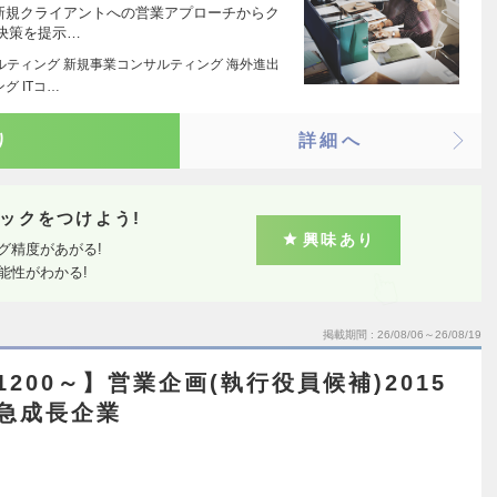
務 新規クライアントへの営業アプローチからク
決策を提示…
サルティング 新規事業コンサルティング 海外進出
グ ITコ…
り
詳細へ
ックをつけよう!
興味あり
グ精度があがる!
能性がわかる!
掲載期間
26/08/06～26/08/19
1200～】営業企画(執行役員候補)2015
の急成⻑企業