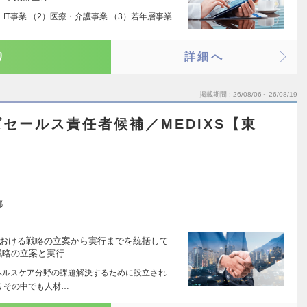
IT事業 （2）医療・介護事業 （3）若年層事業
り
詳細へ
掲載期間
26/08/06～26/08/19
セールス責任者候補／MEDIXS【東
都
における戦略の立案から実行までを統括して
戦略の立案と実行…
ヘルスケア分野の課題解決するために設立され
りその中でも人材…