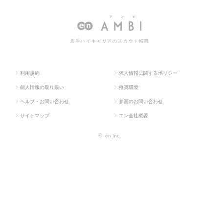
人TOP
系
営業系
転職・求人情報一覧
若手ハイキャリアのスカウト転職
利用規約
求人情報に関するポリシー
個人情報の取り扱い
推奨環境
ヘルプ・お問い合わせ
参画のお問い合わせ
サイトマップ
エン会社概要
©
en Inc.