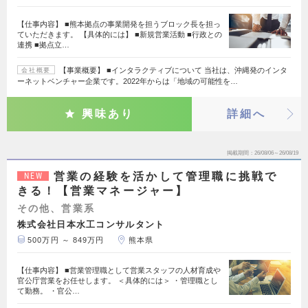
【仕事内容】 ■熊本拠点の事業開発を担うブロック長を担っ
ていただきます。 【具体的には】 ■新規営業活動 ■行政との
連携 ■拠点立…
【事業概要】 ■インタラクティブについて 当社は、沖縄発のインタ
会社概要
ーネットベンチャー企業です。2022年からは「地域の可能性を…
興味あり
詳細へ
掲載期間
26/08/06～26/08/19
営業の経験を活かして管理職に挑戦で
NEW
きる！【営業マネージャー】
その他、営業系
株式会社日本水工コンサルタント
500万円 ～ 849万円
熊本県
【仕事内容】 ■営業管理職として営業スタッフの人材育成や
官公庁営業をお任せします。 ＜具体的には＞ ・管理職とし
て勤務。 ・官公…