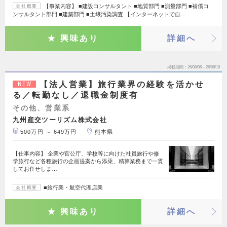
【事業内容】 ■建設コンサルタント ■地質部門 ■測量部門 ■補償コ
会社概要
ンサルタント部門 ■建築部門 ■土壌汚染調査 【インターネットで自…
興味あり
詳細へ
掲載期間
26/08/06～26/08/19
【法人営業】旅行業界の経験を活かせ
NEW
る／転勤なし／退職金制度有
その他、営業系
九州産交ツーリズム株式会社
500万円 ～ 649万円
熊本県
【仕事内容】 企業や官公庁、学校等に向けた社員旅行や修
学旅行など各種旅行の企画提案から添乗、精算業務まで一貫
してお任せしま…
■旅行業・航空代理店業
会社概要
興味あり
詳細へ