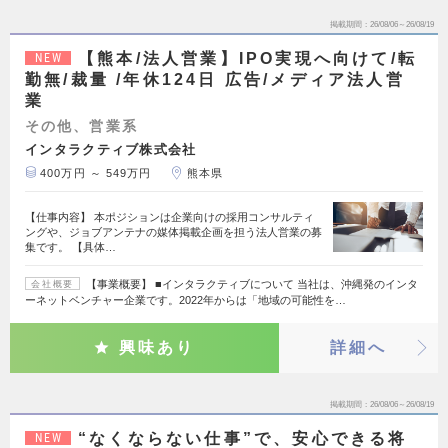
掲載期間
26/08/06～26/08/19
【熊本/法人営業】IPO実現へ向けて/転
NEW
勤無/裁量 /年休124日 広告/メディア法人営
業
その他、営業系
インタラクティブ株式会社
400万円 ～ 549万円
熊本県
【仕事内容】 本ポジションは企業向けの採用コンサルティ
ングや、ジョブアンテナの媒体掲載企画を担う法人営業の募
集です。 【具体…
【事業概要】 ■インタラクティブについて 当社は、沖縄発のインタ
会社概要
ーネットベンチャー企業です。2022年からは「地域の可能性を…
興味あり
詳細へ
掲載期間
26/08/06～26/08/19
“なくならない仕事”で、安心できる将
NEW