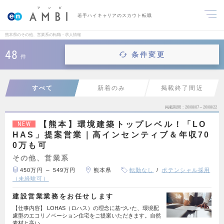
若手ハイキャリアのスカウト転職
熊本県のその他、営業系の転職・求人情報
48
条件変更
件
すべて
新着のみ
掲載終了間近
掲載期間
26/08/07～26/08/22
【熊本】環境建築トップレベル！「LO
NEW
HAS」提案営業｜高インセンティブ＆年収70
0万も可
その他、営業系
450万円 ～ 549万円
熊本県
転勤なし
ポテンシャル採用
（未経験可）
建設営業業務をお任せします
【仕事内容】 LOHAS（ロハス）の理念に基づいた、環境配
慮型のエコリノベーション住宅をご提案いただきます。自然
素材と高い…