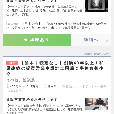
建設営業業務をお任せします
【仕事内容】 戸建て住宅から建物改修、各種舗装工事ま
で、建築・土木分野における法人または個人向け営業をお任
せします。お客様…
【同社の特徴】 「誠実と確かな技術で地域社会に奉仕する建設会
会社概要
社」を目指して６０年、その確かな歩みの中で建設業界南九州一位…
興味あり
詳細へ
掲載期間
26/08/07～26/08/22
【熊本｜転勤なし】創業40年以上！和
NEW
風建築の提案営業◆設計士同席＆事務負担少
◎
その他、営業系
400万円 ～ 549万円
熊本県
転勤なし
ポテンシャル採用
（未経験可）
建設営業業務をお任せします
【仕事内容】 創業40年以上の歴史を持ち、宮大工から培っ
た卓越した伝統技術を強みとする建築会社にて、建築営業職
を募集します…