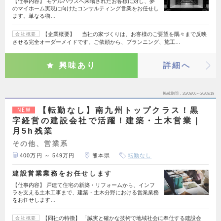
【仕事内容】 モデルハウスへ来場されたお客様に対し、夢
のマイホーム実現に向けたコンサルティング営業をお任せし
ます。単なる物…
【企業概要】 当社の家づくりは、お客様のご要望を隅々まで反映
会社概要
させる完全オーダーメイドです。ご依頼から、プランニング、施工…
興味あり
詳細へ
掲載期間
26/08/06～26/08/19
【転勤なし】南九州トップクラス！黒
NEW
字経営の建設会社で活躍！建築・土木営業｜
月5h残業
その他、営業系
400万円 ～ 549万円
熊本県
転勤なし
建設営業業務をお任せします
【仕事内容】 戸建て住宅の新築・リフォームから、インフ
ラを支える土木工事まで、建築・土木分野における営業業務
をお任せします…
【同社の特徴】 「誠実と確かな技術で地域社会に奉仕する建設会
会社概要