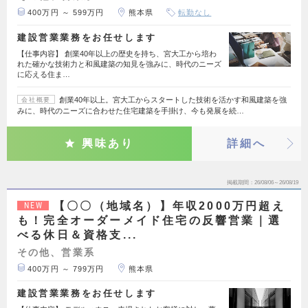
400万円 ～ 599万円
熊本県
転勤なし
建設営業業務をお任せします
【仕事内容】 創業40年以上の歴史を持ち、宮大工から培わ
れた確かな技術力と和風建築の知見を強みに、時代のニーズ
に応える住ま…
創業40年以上。宮大工からスタートした技術を活かす和風建築を強
会社概要
みに、時代のニーズに合わせた住宅建築を手掛け、今も発展を続…
興味あり
詳細へ
掲載期間
26/08/06～26/08/19
【〇〇（地域名）】年収2000万円超え
NEW
も！完全オーダーメイド住宅の反響営業｜選
べる休日＆資格支...
その他、営業系
400万円 ～ 799万円
熊本県
建設営業業務をお任せします