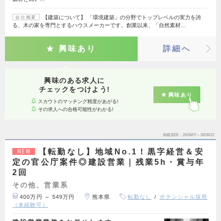
【建築について】 「環境建築」の分野でトップレベルの実力を誇
会社概要
る、木の家を専門とするハウスメーカーです。創業以来、「自然素材…
興味あり
詳細へ
興味のある求人に
チェックをつけよう!
興味あり
スカウトのマッチング精度があがる!
その求人への合格可能性がわかる!
掲載期間
26/08/07～26/08/22
【転勤なし】地域No.1！黒字経営＆安
NEW
定の官公庁案件◎建設営業｜残業5h・賞与年
2回
その他、営業系
400万円 ～ 549万円
熊本県
転勤なし
ポテンシャル採用
（未経験可）