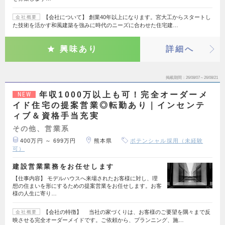
【会社について】 創業40年以上になります。宮大工からスタートし
会社概要
た技術を活かす和風建築を強みに時代のニーズに合わせた住宅建…
興味あり
詳細へ
掲載期間
26/08/07～26/08/21
年収1000万以上も可！完全オーダーメ
NEW
イド住宅の提案営業◎転勤あり｜インセンテ
ィブ＆資格手当充実
その他、営業系
400万円 ～ 699万円
熊本県
ポテンシャル採用（未経験
可）
建設営業業務をお任せします
【仕事内容】 モデルハウスへ来場されたお客様に対し、理
想の住まいを形にするための提案営業をお任せします。お客
様の人生に寄り…
【会社の特徴】 当社の家づくりは、お客様のご要望を隅々まで反
会社概要
映させる完全オーダーメイドです。ご依頼から、プランニング、施…