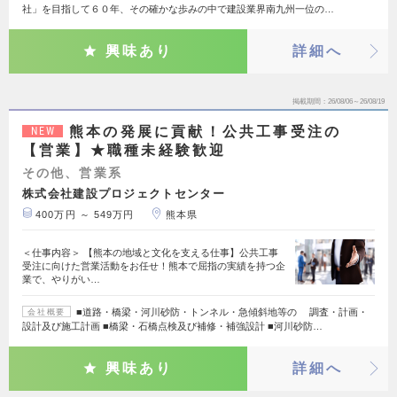
社」を目指して６０年、その確かな歩みの中で建設業界南九州一位の…
興味あり
詳細へ
掲載期間
26/08/06～26/08/19
熊本の発展に貢献！公共工事受注の
NEW
【営業】★職種未経験歓迎
その他、営業系
株式会社建設プロジェクトセンター
400万円 ～ 549万円
熊本県
＜仕事内容＞ 【熊本の地域と文化を支える仕事】公共工事
受注に向けた営業活動をお任せ！熊本で屈指の実績を持つ企
業で、やりがい…
■道路・橋梁・河川砂防・トンネル・急傾斜地等の 調査・計画・
会社概要
設計及び施工計画 ■橋梁・石橋点検及び補修・補強設計 ■河川砂防…
興味あり
詳細へ