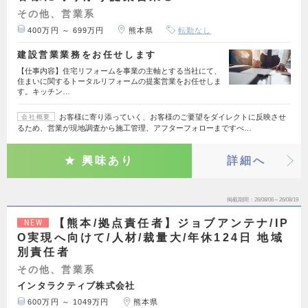
その他、営業系
400万円 ～ 699万円
熊本県
転勤なし
建設営業業務をお任せします
【仕事内容】住宅リフォームを事業の主軸とする当社にて、
住まいに関するトータルリフォームの提案営業をお任せしま
す。キッチン…
お客様に寄り添っていく、お客様のご要望をダイレクトに反映させ
会社概要
るため、営業が現地調査から施工管理、アフターフォローまですべ…
興味あり
詳細へ
掲載期間
26/08/06～26/08/19
【熊本/拠点責任者】ジョブアンテナ/IP
NEW
O実現へ向けて/人材/裁量大/年休124日 地域
別責任者
その他、営業系
インタラクティブ株式会社
600万円 ～ 1049万円
熊本県