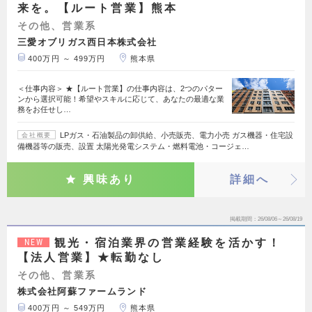
来を。【ルート営業】熊本
その他、営業系
三愛オブリガス西日本株式会社
400万円 ～ 499万円
熊本県
＜仕事内容＞ ★【ルート営業】の仕事内容は、2つのパター
ンから選択可能！希望やスキルに応じて、あなたの最適な業
務をお任せし…
LPガス・石油製品の卸供給、小売販売、電力小売 ガス機器・住宅設
会社概要
備機器等の販売、設置 太陽光発電システム・燃料電池・コージェ…
興味あり
詳細へ
掲載期間
26/08/06～26/08/19
観光・宿泊業界の営業経験を活かす！
NEW
【法人営業】★転勤なし
その他、営業系
株式会社阿蘇ファームランド
400万円 ～ 549万円
熊本県