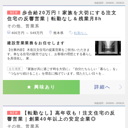
掲載期間
26/08/06～26/08/19
歩合給20万円！家族を大切にする注文
NEW
住宅の反響営業｜転勤なし＆残業月8h
その他、営業系
400万円 ～ 549万円
熊本県
転勤なし
建設営業業務をお任せします
【仕事内容】 木造注文住宅の提案営業をご担当いただきま
す。単なる住宅の販売ではなく、お客様の理想とする暮らし
を具現化し、家…
『家族が共に過ごす時を大切に』『自分たちらしい「暮らし」を』
会社概要
『つながり続けること』を理念に掲げています。慌ただしい日々を…
興味あり
詳細へ
掲載期間
26/08/06～26/08/19
【転勤なし】高年収も！注文住宅の反
NEW
響営業｜創業40年以上の安定企業◎
その他、営業系