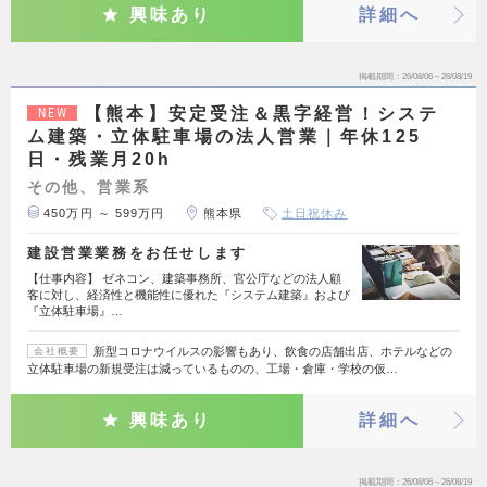
興味あり
詳細へ
掲載期間
26/08/06～26/08/19
【熊本】安定受注＆黒字経営！システ
NEW
ム建築・立体駐車場の法人営業｜年休125
日・残業月20h
その他、営業系
450万円 ～ 599万円
熊本県
土日祝休み
建設営業業務をお任せします
【仕事内容】 ゼネコン、建築事務所、官公庁などの法人顧
客に対し、経済性と機能性に優れた『システム建築』および
『立体駐車場』…
新型コロナウイルスの影響もあり、飲食の店舗出店、ホテルなどの
会社概要
立体駐車場の新規受注は減っているものの、工場・倉庫・学校の仮…
興味あり
詳細へ
掲載期間
26/08/06～26/08/19