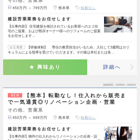
その他、営業系
450万円 ～ 799万円
熊本県
転勤なし
建設営業業務をお任せします
【仕事内容】 住宅建築を検討されているお客様へのエコ住
宅のご提案、および既存オーナー様へのリフォームのご提案
をお任せします…
【研修体制】 専任の教育担当がいるため、入社して3週間はカリ
会社概要
キュラムによる指導を受けていただきます。その後は本社または各…
興味あり
詳細へ
掲載期間
26/08/06～26/08/19
【熊本】転勤なし！仕入れから販売ま
NEW
で一気通貫◎リノベーション企画・営業
その他、営業系
450万円 ～ 699万円
熊本県
転勤なし
建設営業業務をお任せします
【仕事内容】物件の仕入れからリノベーションの企画・設