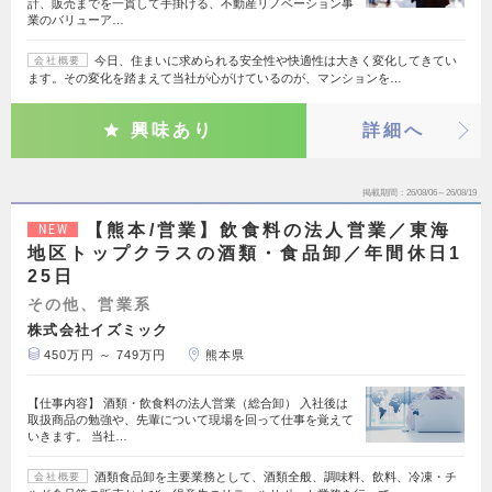
計、販売までを一貫して手掛ける、不動産リノベーション事
業のバリューア…
今日、住まいに求められる安全性や快適性は大きく変化してきてい
会社概要
ます。その変化を踏まえて当社が心がけているのが、マンションを…
興味あり
詳細へ
掲載期間
26/08/06～26/08/19
【熊本/営業】飲食料の法人営業／東海
NEW
地区トップクラスの酒類・食品卸／年間休日1
25日
その他、営業系
株式会社イズミック
450万円 ～ 749万円
熊本県
【仕事内容】 酒類・飲食料の法人営業（総合卸） 入社後は
取扱商品の勉強や、先輩について現場を回って仕事を覚えて
いきます。 当社…
酒類食品卸を主要業務として、酒類全般、調味料、飲料、冷凍・チ
会社概要