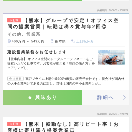
掲載期間
26/08/07～26/08/21
【熊本】グループで安定！オフィス空
NEW
間の提案営業｜転勤は稀＆賞与年2回◎
その他、営業系
400万円 ～ 549万円
熊本県
土日祝休み
建設営業業務をお任せします
【仕事内容】 オフィス空間のトータルコーディネートをご
提案いただく仕事です。お客様が抱える「理想の働き方」を
ヒアリングし、…
東証プライム上場企業100%出資の販売子会社です。親会社が国内外
会社概要
の大手企業向けであるのに対し、当社は国内の中小企業向けが…
興味あり
詳細へ
掲載期間
26/08/07～26/08/21
【熊本｜転勤なし】高リピート率！お
NEW
客様に寄り添う提案営業◎