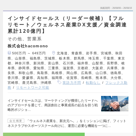
掲載期間
26/08/06～26/08/19
インサイドセールス（リーダー候補）【フル
リモート／ウェルネス産業DX支援／資金調達
累計120億円】
その他、営業系
株式会社hacomono
500万円 ～ 649万円
北海道、青森県、岩手県、宮城県、秋田
県、山形県、福島県、茨城県、栃木県、群馬県、埼玉県、千葉県、東京
都、神奈川県、新潟県、富山県、石川県、福井県、山梨県、長野県、岐
阜県、静岡県、愛知県、三重県、滋賀県、京都府、大阪府、兵庫県、奈
良県、和歌山県、鳥取県、島根県、岡山県、広島県、山口県、徳島県、
香川県、愛媛県、高知県、福岡県、佐賀県、長崎県、熊本県、大分県、
宮崎県、鹿児島県、沖縄県
英語力不問
転勤なし
フレックス勤
務
リモートワーク可能
インサイドセールスは、マーケティングが獲得したリードへ
のアプローチを通じて、商談創出と事業成長の起点を担う戦
略的ポジショ…
「ウェルネス産業を、新次元へ。」をミッションに掲げ、フィット
会社概要
ネスクラブやスポーツスクール向けに、運営に必要な機能を一つに…