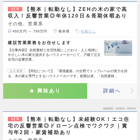
【熊本｜転勤なし】ZEHの木の家で高
NEW
収入！反響営業◎年休120日＆長期休暇あり
その他、営業系
450万円 ～ 799万円
熊本県
転勤なし
建設営業業務をお任せします
【仕事内容】 自然素材と住宅性能にこだわり、人と地球に
やさしい木の家を提供するハウスメーカーにて、戸建て注文
住宅の反響営業…
【同社について】 「環境建築」の分野でトップレベルの実力を誇
会社概要
る、木の家を専門とするハウスメーカーです。創業以来、「自然素材…
興味あり
詳細へ
掲載期間
26/08/06～26/08/19
【熊本｜転勤なし】未経験OK！エコ住
NEW
宅の反響営業◎ドローン点検でワクワク｜賞
与年2回・家賃補助あり