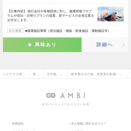
【仕事内容】 旅行会社や各種団体に対し、健康研修プログ
ラムや宿泊・日帰りプランの提案、新サービスの企画立案を
お任せします。…
■健康施設事業（宿泊施設・物販・飲食施設・運動施設等）
会社概要
興味あり
詳細へ
ハイクラス求人
営業
その他、営
熊本県のその他、営業系の転職・求
TOP
系
業系
人情報一覧
若手ハイキャリアのスカウト転職
利用規約
求人情報に関するポリシー