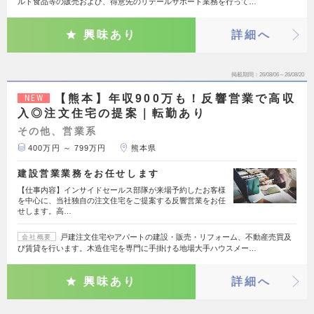
ルド食品等の販売および、得意先のリテールサポート業務を行って…
興味あり
詳細へ
掲載期間
26/08/06～26/08/20
【熊本】年収900万も！反響営業で高収
NEW
入◎注文住宅の提案｜転勤あり
その他、営業系
400万円 ～ 799万円
熊本県
建設営業業務をお任せします
【仕事内容】インサイドセールス部隊が来場予約したお客様
を中心に、当社独自の注文住宅をご提案する反響営業をお任
せします。高…
戸建注文住宅やアパートの建設・販売・リフォーム、不動産売買及
会社概要
び賃貸を行います。木造住宅を専門に手掛ける地場大手ハウスメー…
興味あり
詳細へ