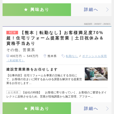
興味あり
詳細へ
掲載期間
26/08/07～26/08/21
【熊本｜転勤なし】お客様満足度70%
NEW
超！住宅リフォーム提案営業｜土日祝休み＆
資格手当あり
その他、営業系
400万円 ～ 549万円
熊本県
転勤なし
ポテンシャル採用
（未経験可）
建設営業業務をお任せします
【仕事内容】 住宅リフォームを事業の主軸とする当社に
て、お客様の住まいに関するあらゆる課題を解決する提案営
業をお任せします…
【会社の特徴】 お客様に寄り添っていく、お客様のご要望をダイ
会社概要
レクトに反映させるため、営業が現地調査から施工管理、アフター…
興味あり
詳細へ