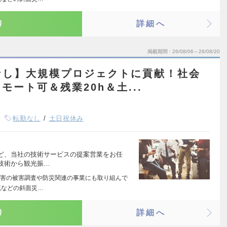
り
詳細へ
掲載期間
26/08/06～26/08/20
なし】大規模プロジェクトに貢献！社会
ート可＆残業20h＆土...
転勤なし
土日祝休み
ど、当社の技術サービスの提案営業をお任
技術から観光振…
害の被害調査や防災関連の事業にも取り組んで
流などの斜面災…
り
詳細へ