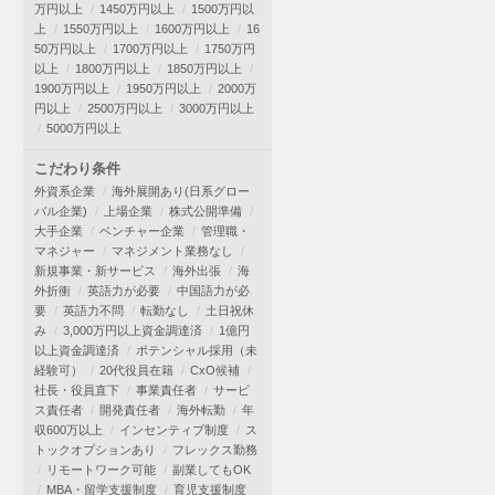
万円以上
1450万円以上
1500万円以
上
1550万円以上
1600万円以上
16
50万円以上
1700万円以上
1750万円
以上
1800万円以上
1850万円以上
1900万円以上
1950万円以上
2000万
円以上
2500万円以上
3000万円以上
5000万円以上
こだわり条件
外資系企業
海外展開あり(日系グロー
バル企業)
上場企業
株式公開準備
大手企業
ベンチャー企業
管理職・
マネジャー
マネジメント業務なし
新規事業・新サービス
海外出張
海
外折衝
英語力が必要
中国語力が必
要
英語力不問
転勤なし
土日祝休
み
3,000万円以上資金調達済
1億円
以上資金調達済
ポテンシャル採用（未
経験可）
20代役員在籍
CxO候補
社長・役員直下
事業責任者
サービ
ス責任者
開発責任者
海外転勤
年
収600万以上
インセンティブ制度
ス
トックオプションあり
フレックス勤務
リモートワーク可能
副業してもOK
MBA・留学支援制度
育児支援制度