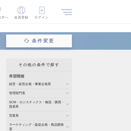
の方へ
会員登録
ログイン
条件変更
その他の条件で探す
希望職種
経営・経営企画・事業企画系
管理部門系
SCM・ロジスティクス・物流・購買・
貿易系
営業系
マーケティング・販促企画・商品開発
系