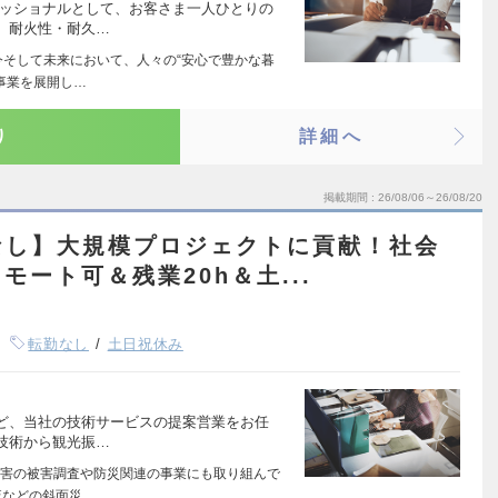
ェッショナルとして、お客さま一人ひとりの
。耐火性・耐久…
そして未来において、人々の“安心で豊かな暮
事業を展開し…
り
詳細へ
掲載期間
26/08/06～26/08/20
なし】大規模プロジェクトに貢献！社会
ート可＆残業20h＆土...
転勤なし
土日祝休み
ど、当社の技術サービスの提案営業をお任
技術から観光振…
害の被害調査や防災関連の事業にも取り組んで
流などの斜面災…