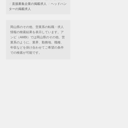
直接募集企業の掲載求人
ヘッドハン
ターの掲載求人
岡山県のその他、営業系の転職・求人
情報の検索結果を表示しています。ア
ンビ（AMBI）では岡山県のその他、営
業系のように、業界、勤務地、職種、
年収などを掛け合わせてご希望の条件
での検索が可能です。