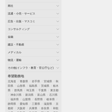
商社
流通・小売・サービス
広告・出版・マスコミ
コンサルティング
金融
建設・不動産
メディカル
物流・運輸
その他(インフラ・教育・官公庁など)
希望勤務地
北海道
青森県
岩手県
宮城県
秋
田県
山形県
福島県
茨城県
栃木
県
群馬県
埼玉県
千葉県
東京都
神奈川県
新潟県
富山県
石川県
福井県
山梨県
長野県
岐阜県
静岡県
愛知県
三重県
滋賀県
京
都府
大阪府
兵庫県
奈良県
和歌