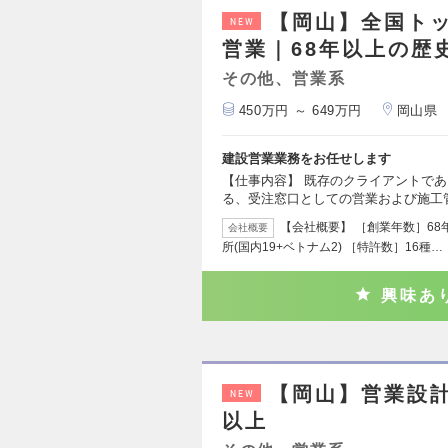
【岡山】全国ト
NEW
営業｜68年以上の歴
その他、営業系
450万円 ～ 649万円
岡山県
建設営業業務をお任せします
【仕事内容】 既存のクライアントで
る、受注窓口としての営業および施工
【会社概要】 ［創業年数］68年
会社概要
所(国内19+ベトナム2) ［特許数］16種…
興味あ
【岡山】営業設計
NEW
以上