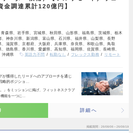
資金調達累計120億円】
、青森県、岩手県、宮城県、秋田県、山形県、福島県、茨城県、栃木
都、神奈川県、新潟県、富山県、石川県、福井県、山梨県、長野
県、滋賀県、京都府、大阪府、兵庫県、奈良県、和歌山県、鳥取
県、徳島県、香川県、愛媛県、高知県、福岡県、佐賀県、長崎県、
、沖縄県
英語力不問
転勤なし
フレックス勤務
リモート
グが獲得したリードへのアプローチを通じ
戦略的ポジショ…
。」をミッションに掲げ、フィットネスクラブ
な機能を一つに…
り
詳細へ
掲載期間
26/08/06～26/08/19