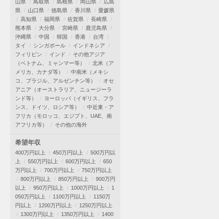
山県
鳥取県
島根県
岡山県
広島
県
山口県
徳島県
香川県
愛媛県
高知県
福岡県
佐賀県
長崎県
熊本県
大分県
宮崎県
鹿児島県
沖縄県
中国
韓国
香港
台湾
タイ
シンガポール
インドネシア
フィリピン
インド
その他アジア
（ベトナム、ミャンマー等）
北米（ア
メリカ、カナダ等）
中南米（メキシ
コ、ブラジル、アルゼンチン等）
オセ
アニア（オーストラリア、ニュージーラ
ンド等）
ヨーロッパ（イギリス、フラ
ンス、ドイツ、ロシア等）
中近東・ア
フリカ（モロッコ、エジプト、UAE、南
アフリカ等）
その他の海外
希望年収
400万円以上
450万円以上
500万円以
上
550万円以上
600万円以上
650
万円以上
700万円以上
750万円以上
800万円以上
850万円以上
900万円
以上
950万円以上
1000万円以上
1
050万円以上
1100万円以上
1150万
円以上
1200万円以上
1250万円以上
1300万円以上
1350万円以上
1400