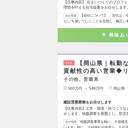
【仕事内容】 住まいづくりのプロフ
理想を叶える住宅提案をお任せします
【会社について】 当社は、今
会社概要
らし“を築いていくことを目指し、幅広い
興味あ
【岡山県｜転勤
NEW
貢献性の高い営業◆リモ
その他、営業系
500万円 ～ 549万円
岡山県
建設営業業務をお任せします
【仕事内容】土木・環境・街づくりな
せします。地盤調査を基盤とし、防災
地盤調査事業を軸に、大規模災
会社概要
います。特に、土砂崩れや地滑り、土石