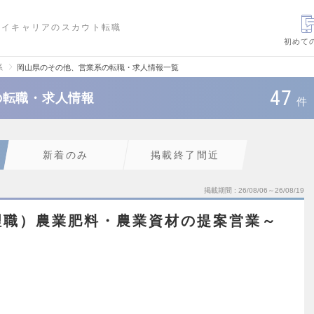
ハイキャリアのスカウト転職
初めて
系
岡山県のその他、営業系の転職・求人情報一覧
47
の転職・求人情報
件
新着のみ
掲載終了間近
掲載期間
26/08/06～26/08/19
理職）農業肥料・農業資材の提案営業～