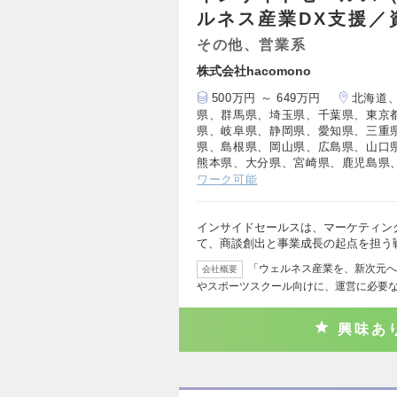
ルネス産業DX支援／
その他、営業系
株式会社hacomono
500万円 ～ 649万円
北海道
県、群馬県、埼玉県、千葉県、東京
県、岐阜県、静岡県、愛知県、三重
県、島根県、岡山県、広島県、山口
熊本県、大分県、宮崎県、鹿児島県
ワーク可能
インサイドセールスは、マーケティン
て、商談創出と事業成長の起点を担う
「ウェルネス産業を、新次元へ
会社概要
やスポーツスクール向けに、運営に必要
興味あ