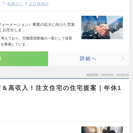
転勤なし
土日祝休み
スフォーメーション）事業の拡大に向けた営業
くお任せしま…
と考えており、労働環境整備の一環として保育
スを整備していま…
り
詳細へ
掲載期間
26/08/06～26/08/19
暇＆高収入！注文住宅の住宅提案｜年休1