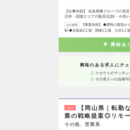
【仕事内容】 住友商事グループの安
日本・四国エリアの販売店(卸・小売)
【事業内容】 ◆肥料の製造か
会社概要
制 ◆北海道2工場、関東1工場、九州1工
興味あ
興味のある求人にチェ
スカウトのマッチン
その求人への合格可
【岡山県｜転勤
NEW
業の戦略提案◎リモ
その他、営業系