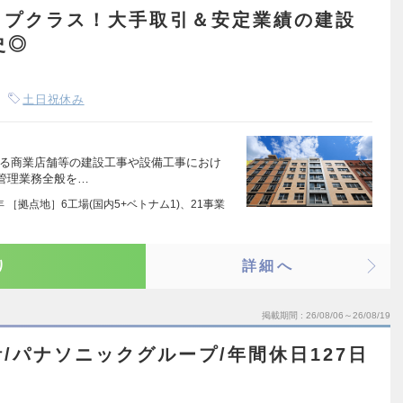
ップクラス！大手取引＆安定業績の建設
史◎
土日祝休み
ある商業店舗等の建設工事や設備工事におけ
管理業務全般を…
 ［拠点地］6工場(国内5+ベトナム1)、21事業
り
詳細へ
掲載期間
26/08/06～26/08/19
/パナソニックグループ/年間休日127日