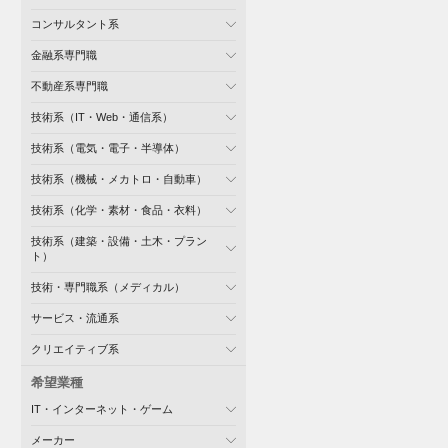
コンサルタント系
金融系専門職
不動産系専門職
技術系（IT・Web・通信系）
技術系（電気・電子・半導体）
技術系（機械・メカトロ・自動車）
技術系（化学・素材・食品・衣料）
技術系（建築・設備・土木・プラン
ト）
技術・専門職系（メディカル）
サービス・流通系
クリエイティブ系
希望業種
IT・インターネット・ゲーム
メーカー