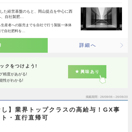
定した経営基盤のもと、岡山提点を中心に西
へ、自社製肥…
ら生産者への販売までを自社で行う製販一体体
場で自社肥料を…
り
詳細へ
ックをつけよう!
興味あり
グ精度があがる!
能性がわかる!
掲載期間
26/08/06～26/08/20
なし】業界トップクラスの高給与！GX事
ート・直行直帰可