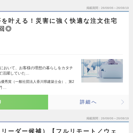
掲載期間
26/08/06～26/08/19
夢を叶える！災害に強く快適な注文住宅
回◎
売において、お客様の理想の暮らしをカタチ
て活躍していた…
品優秀賞（一般社団法人香川県建築士会）、第2
門 …
り
詳細へ
掲載期間
26/08/06～26/08/19
（リーダー候補）【フルリモート／ウェ