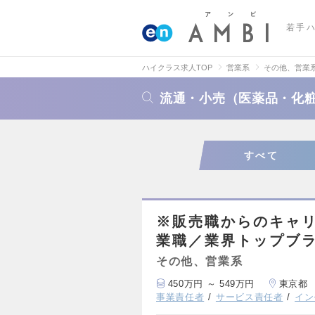
若手
ハイクラス求人TOP
営業系
その他、営業
流通・小売（医薬品・化
すべて
※販売職からのキャ
業職／業界トップブ
その他、営業系
450万円 ～ 549万円
東京都
事業責任者
サービス責任者
イン