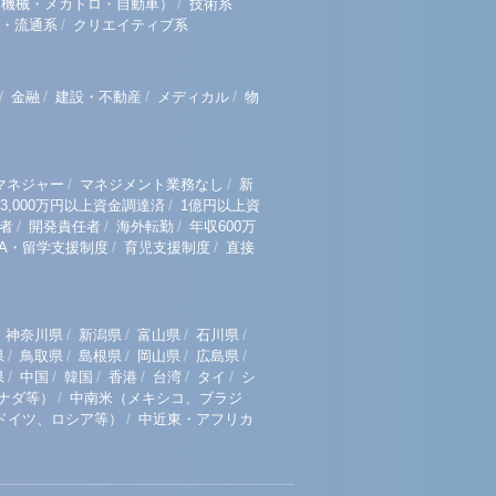
/
（機械・メカトロ・自動車）
技術系
/
・流通系
クリエイティブ系
/
/
/
/
金融
建設・不動産
メディカル
物
/
/
マネジャー
マネジメント業務なし
新
/
3,000万円以上資金調達済
1億円以上資
/
/
/
者
開発責任者
海外転勤
年収600万
/
/
BA・留学支援制度
育児支援制度
直接
/
/
/
/
神奈川県
新潟県
富山県
石川県
/
/
/
/
/
県
鳥取県
島根県
岡山県
広島県
/
/
/
/
/
/
県
中国
韓国
香港
台湾
タイ
シ
/
ナダ等）
中南米（メキシコ、ブラジ
/
ドイツ、ロシア等）
中近東・アフリカ