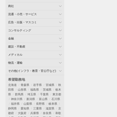
商社
流通・小売・サービス
広告・出版・マスコミ
コンサルティング
金融
建設・不動産
メディカル
物流・運輸
その他(インフラ・教育・官公庁など)
希望勤務地
北海道
青森県
岩手県
宮城県
秋
田県
山形県
福島県
茨城県
栃木
県
群馬県
埼玉県
千葉県
東京都
神奈川県
新潟県
富山県
石川県
福井県
山梨県
長野県
岐阜県
静岡県
愛知県
三重県
滋賀県
京
都府
大阪府
兵庫県
奈良県
和歌