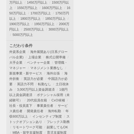
万円以上
1450万円以上
1500万円以
上
1550万円以上
1600万円以上
16
50万円以上
1700万円以上
1750万円
以上
1800万円以上
1850万円以上
1900万円以上
1950万円以上
2000万
円以上
2500万円以上
3000万円以上
5000万円以上
こだわり条件
外資系企業
海外展開あり(日系グロー
バル企業)
上場企業
株式公開準備
大手企業
ベンチャー企業
管理職・
マネジャー
マネジメント業務なし
新規事業・新サービス
海外出張
海
外折衝
英語力が必要
中国語力が必
要
英語力不問
転勤なし
土日祝休
み
3,000万円以上資金調達済
1億円
以上資金調達済
ポテンシャル採用（未
経験可）
20代役員在籍
CxO候補
社長・役員直下
事業責任者
サービ
ス責任者
開発責任者
海外転勤
年
収600万以上
インセンティブ制度
ス
トックオプションあり
フレックス勤務
リモートワーク可能
副業してもOK
MBA・留学支援制度
育児支援制度