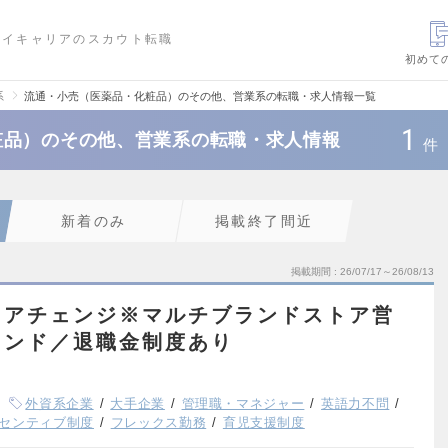
ハイキャリアのスカウト転職
初めて
系
流通・小売（医薬品・化粧品）のその他、営業系の転職・求人情報一覧
1
粧品）のその他、営業系の転職・求人情報
件
新着のみ
掲載終了間近
掲載期間
26/07/17～26/08/13
リアチェンジ※マルチブランドストア営
ランド／退職金制度あり
外資系企業
大手企業
管理職・マネジャー
英語力不問
センティブ制度
フレックス勤務
育児支援制度