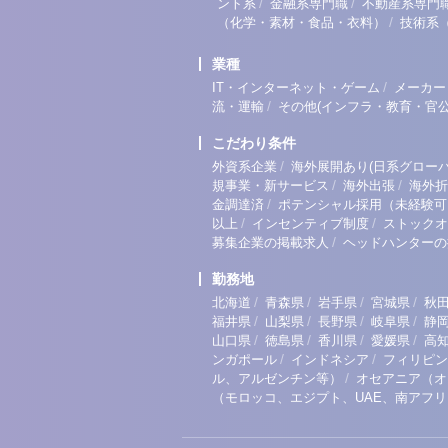
/
/
ント系
金融系専門職
不動産系専門
/
（化学・素材・食品・衣料）
技術系
業種
/
IT・インターネット・ゲーム
メーカー
/
流・運輸
その他(インフラ・教育・官公
こだわり条件
/
外資系企業
海外展開あり(日系グローバ
/
/
規事業・新サービス
海外出張
海外折
/
金調達済
ポテンシャル採用（未経験可
/
/
以上
インセンティブ制度
ストックオ
/
募集企業の掲載求人
ヘッドハンターの
勤務地
/
/
/
/
北海道
青森県
岩手県
宮城県
秋
/
/
/
/
福井県
山梨県
長野県
岐阜県
静
/
/
/
/
山口県
徳島県
香川県
愛媛県
高
/
/
ンガポール
インドネシア
フィリピン
/
ル、アルゼンチン等）
オセアニア（オ
（モロッコ、エジプト、UAE、南アフ