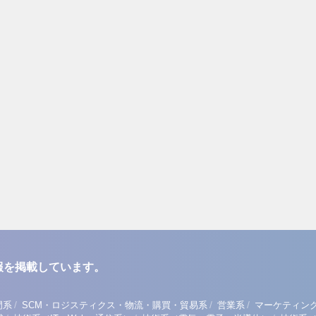
報を掲載しています。
/
/
/
門系
SCM・ロジスティクス・物流・購買・貿易系
営業系
マーケティン