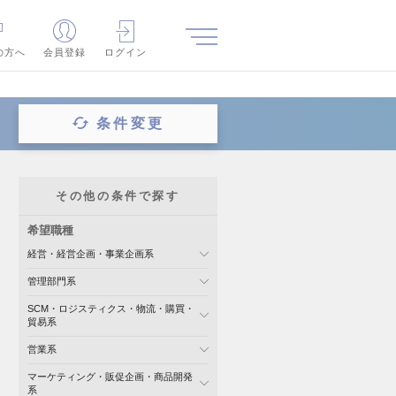
の方へ
会員登録
ログイン
条件変更
その他の条件で探す
希望職種
経営・経営企画・事業企画系
管理部門系
SCM・ロジスティクス・物流・購買・
貿易系
営業系
マーケティング・販促企画・商品開発
系