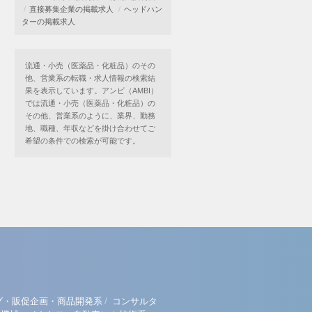
直接募集企業の掲載求人
ヘッドハン
ターの掲載求人
流通・小売（医薬品・化粧品）のその
他、営業系の転職・求人情報の検索結
果を表示しています。アンビ（AMBI）
では流通・小売（医薬品・化粧品）の
その他、営業系のように、業界、勤務
地、職種、年収などを掛け合わせてご
希望の条件での検索が可能です。
/
グ・販促企画・商品開発系
コンサルタ