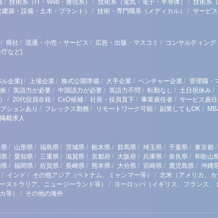
/
/
/
職
技術系（IT・Web・通信系）
技術系（電気・電子・半導体）
技術系
/
/
（建築・設備・土木・プラント）
技術・専門職系（メディカル）
サービス
/
/
/
/
商社
流通・小売・サービス
広告・出版・マスコミ
コンサルティング
庁など)
/
/
/
/
/
ル企業)
上場企業
株式公開準備
大手企業
ベンチャー企業
管理職・
/
/
/
/
/
/
衝
英語力が必要
中国語力が必要
英語力不問
転勤なし
土日祝休み
/
/
/
/
/
）
20代役員在籍
CxO候補
社長・役員直下
事業責任者
サービス責任
/
/
/
/
プションあり
フレックス勤務
リモートワーク可能
副業してもOK
M
掲載求人
/
/
/
/
/
/
/
/
/
田県
山形県
福島県
茨城県
栃木県
群馬県
埼玉県
千葉県
東京都
/
/
/
/
/
/
/
/
岡県
愛知県
三重県
滋賀県
京都府
大阪府
兵庫県
奈良県
和歌山
/
/
/
/
/
/
/
/
知県
福岡県
佐賀県
長崎県
熊本県
大分県
宮崎県
鹿児島県
沖縄
/
/
/
インド
その他アジア（ベトナム、ミャンマー等）
北米（アメリカ、カ
/
ーストラリア、ニュージーランド等）
ヨーロッパ（イギリス、フランス、
/
リカ等）
その他の海外