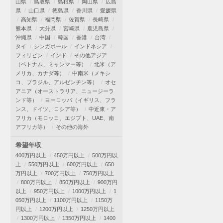
山県
鳥取県
島根県
岡山県
広島
県
山口県
徳島県
香川県
愛媛県
高知県
福岡県
佐賀県
長崎県
熊本県
大分県
宮崎県
鹿児島県
沖縄県
中国
韓国
香港
台湾
タイ
シンガポール
インドネシア
フィリピン
インド
その他アジア
（ベトナム、ミャンマー等）
北米（ア
メリカ、カナダ等）
中南米（メキシ
コ、ブラジル、アルゼンチン等）
オセ
アニア（オーストラリア、ニュージーラ
ンド等）
ヨーロッパ（イギリス、フラ
ンス、ドイツ、ロシア等）
中近東・ア
フリカ（モロッコ、エジプト、UAE、南
アフリカ等）
その他の海外
希望年収
400万円以上
450万円以上
500万円以
上
550万円以上
600万円以上
650
万円以上
700万円以上
750万円以上
800万円以上
850万円以上
900万円
以上
950万円以上
1000万円以上
1
050万円以上
1100万円以上
1150万
円以上
1200万円以上
1250万円以上
1300万円以上
1350万円以上
1400